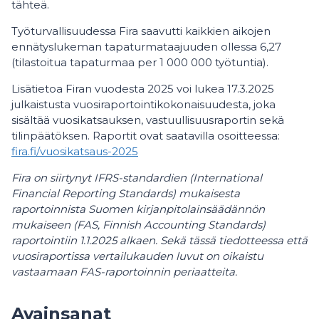
tähteä.
Työturvallisuudessa Fira saavutti kaikkien aikojen
ennätyslukeman tapaturmataajuuden ollessa 6,27
(tilastoitua tapaturmaa per 1 000 000 työtuntia).
Lisätietoa Firan vuodesta 2025 voi lukea 17.3.2025
julkaistusta vuosiraportointikokonaisuudesta, joka
sisältää vuosikatsauksen, vastuullisuusraportin sekä
tilinpäätöksen. Raportit ovat saatavilla osoitteessa:
fira.fi/vuosikatsaus-2025
Fira on siirtynyt IFRS-standardien (International
Financial Reporting Standards) mukaisesta
raportoinnista Suomen kirjanpitolainsäädännön
mukaiseen (FAS, Finnish Accounting Standards)
raportointiin 1.1.2025 alkaen. Sekä tässä tiedotteessa että
vuosiraportissa vertailukauden luvut on oikaistu
vastaamaan FAS-raportoinnin periaatteita.
Avainsanat