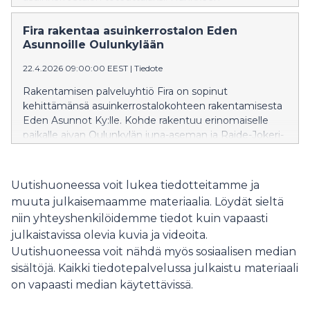
rakennuttajina toimivat Kouvolan Asunnot Oy sekä
Kymenlaakson hyvinvointialueen tuki- ja
Fira rakentaa asuinkerrostalon Eden
kiinteistöpalvelut Oy.
Asunnoille Oulunkylään
22.4.2026 09:00:00 EEST
|
Tiedote
Rakentamisen palveluyhtiö Fira on sopinut
kehittämänsä asuinkerrostalokohteen rakentamisesta
Eden Asunnot Ky:lle. Kohde rakentuu erinomaiselle
paikalle aivan Oulunkylän juna-aseman ja Raide-Jokeri-
yhteyden viereen.
Uutishuoneessa voit lukea tiedotteitamme ja
muuta julkaisemaamme materiaalia. Löydät sieltä
niin yhteyshenkilöidemme tiedot kuin vapaasti
julkaistavissa olevia kuvia ja videoita.
Uutishuoneessa voit nähdä myös sosiaalisen median
sisältöjä. Kaikki tiedotepalvelussa julkaistu materiaali
on vapaasti median käytettävissä.