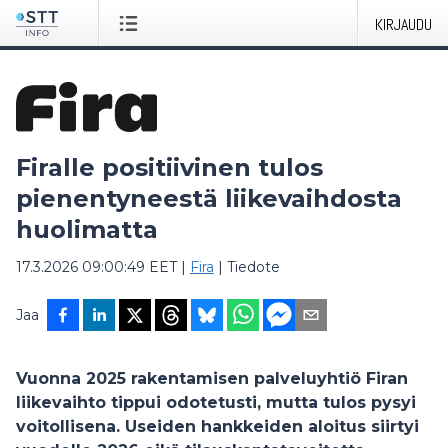
KIRJAUDU
Firalle positiivinen tulos
pienentyneestä liikevaihdosta
huolimatta
17.3.2026 09:00:49 EET
|
Fira
|
Tiedote
Jaa
Vuonna 2025 rakentamisen palveluyhtiö Firan
liikevaihto tippui odotetusti, mutta tulos pysyi
voitollisena. Useiden hankkeiden aloitus siirtyi