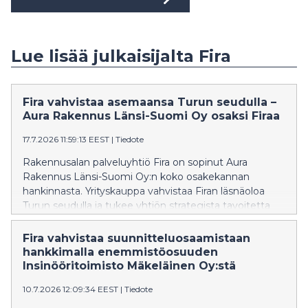
Lue lisää julkaisijalta Fira
Fira vahvistaa asemaansa Turun seudulla –
Aura Rakennus Länsi-Suomi Oy osaksi Firaa
17.7.2026 11:59:13 EEST
|
Tiedote
Rakennusalan palveluyhtiö Fira on sopinut Aura
Rakennus Länsi-Suomi Oy:n koko osakekannan
hankinnasta. Yrityskauppa vahvistaa Firan läsnäoloa
Turun seudulla ja tukee yhtiön strategista tavoitetta
kasvaa Suomen keskeisissä kasvukeskuksissa.
Fira vahvistaa suunnitteluosaamistaan
hankkimalla enemmistöosuuden
Insinööritoimisto Mäkeläinen Oy:stä
10.7.2026 12:09:34 EEST
|
Tiedote