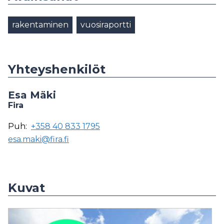
rakentaminen
vuosiraportti
Yhteyshenkilöt
Esa Mäki
Fira
Puh:
+358 40 833 1795
esa.maki@fira.fi
Kuvat