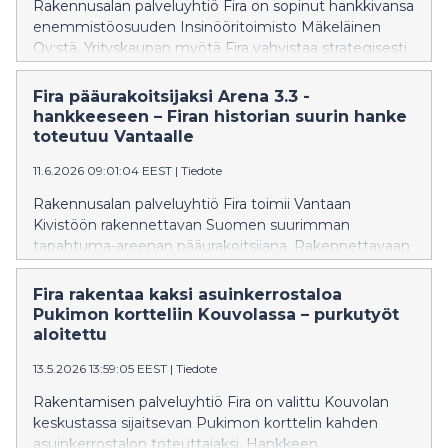
Rakennusalan palveluyhtiö Fira on sopinut hankkivansa
enemmistöosuuden Insinööritoimisto Mäkeläinen
Oy:stä. Yrityskaupan myötä Fira vahvistaa strategisesti
keskeisiä kyvykkyyksiään rakennesuunnittelussa,
tietomallinnuksessa (BIM), puu- ja
Fira pääurakoitsijaksi Arena 3.3 -
betonirakentamisessa sekä rakennusfysiikassa.
hankkeeseen – Firan historian suurin hanke
toteutuu Vantaalle
11.6.2026 09:01:04 EEST
|
Tiedote
Rakennusalan palveluyhtiö Fira toimii Vantaan
Kivistöön rakennettavan Suomen suurimman
tapahtuma-areenan pääurakoitsijana. Rakennettavaan
kokonaisuuteen kuuluu monitoimiareena, hotelli sekä
pysäköintitalo.
Fira rakentaa kaksi asuinkerrostaloa
Pukimon kortteliin Kouvolassa – purkutyöt
aloitettu
13.5.2026 13:59:05 EEST
|
Tiedote
Rakentamisen palveluyhtiö Fira on valittu Kouvolan
keskustassa sijaitsevan Pukimon korttelin kahden
asuinkerrostalon toteuttajaksi. Hankkeen