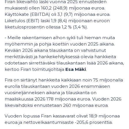
Firan liikevaihto laski vuonna 2025 ennusteiden
mukaisesti ollen 160,2 (248,9) miljoonaa euroa.
Käyttökate (EBITDA) oli 3,1 (9,7) miljoonaa euroa.
Liiketulos (EBIT) laski 1,9 (8,4) miljoonaan euroon
liiketulosprosentin ollessa 1,2 % (3,4 %).
- Meille rakentamisen alhon sykli tuli hieman muita
myöhemmin ja pohja koettiin vuoden 2025 aikana.
Kevään 2026 aikana tilauskanta on vahvistunut
merkittävästi ja hankekehityksessä olevia hankkeita
odotetaan siirrettäväksi tilauskantaan lisää 2026 aikana,
kertoo Firan toimitusjohtaja
Esa Mäki
.
Fira on siirtänyt hankkeita kaikkiaan noin 75 miljoonalla
eurolla tilauskantaan vuoden 2026 ensimmäisen
vuosineljänneksen aikana ja tilauskanta on
maaliskuussa 2026 178 miljoonaa euroa. Vuoden 2026
liikevaihdoksi ennustetaan 260 miljoonaa euroa.
Vuoden lopussa Firan kassavarat olivat 18,9 miljoonaa
euroa ja nettovelkaantumisaste -205,6 prosenttia.