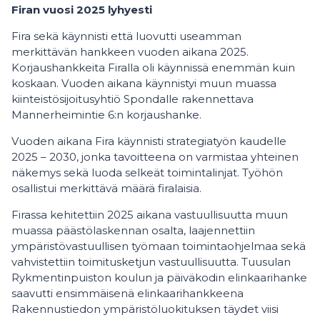
Firan vuosi 2025 lyhyesti
Fira sekä käynnisti että luovutti useamman
merkittävän hankkeen vuoden aikana 2025.
Korjaushankkeita Firalla oli käynnissä enemmän kuin
koskaan. Vuoden aikana käynnistyi muun muassa
kiinteistösijoitusyhtiö Spondalle rakennettava
Mannerheimintie 6:n korjaushanke.
Vuoden aikana Fira käynnisti strategiatyön kaudelle
2025 – 2030, jonka tavoitteena on varmistaa yhteinen
näkemys sekä luoda selkeät toimintalinjat. Työhön
osallistui merkittävä määrä firalaisia.
Firassa kehitettiin 2025 aikana vastuullisuutta muun
muassa päästölaskennan osalta, laajennettiin
ympäristövastuullisen työmaan toimintaohjelmaa sekä
vahvistettiin toimitusketjun vastuullisuutta. Tuusulan
Rykmentinpuiston koulun ja päiväkodin elinkaarihanke
saavutti ensimmäisenä elinkaarihankkeena
Rakennustiedon ympäristöluokituksen täydet viisi