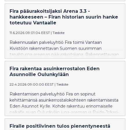
keskeisiä kyvykkyyksiään rakennesuunnittelussa,
tietomallinnuksessa (BIM), puu- ja
Fira pääurakoitsijaksi Arena 3.3 -
betonirakentamisessa sekä rakennusfysiikassa.
hankkeeseen – Firan historian suurin hanke
toteutuu Vantaalle
11.6.2026 09:01:04 EEST
|
Tiedote
Rakennusalan palveluyhtiö Fira toimii Vantaan
Kivistöön rakennettavan Suomen suurimman
tapahtuma-areenan pääurakoitsijana. Rakennettavaan
kokonaisuuteen kuuluu monitoimiareena, hotelli sekä
pysäköintitalo.
Fira rakentaa asuinkerrostalon Eden
Asunnoille Oulunkylään
22.4.2026 09:00:00 EEST
|
Tiedote
Rakentamisen palveluyhtiö Fira on sopinut
kehittämänsä asuinkerrostalokohteen rakentamisesta
Eden Asunnot Ky:lle. Kohde rakentuu erinomaiselle
paikalle aivan Oulunkylän juna-aseman ja Raide-Jokeri-
yhteyden viereen.
Firalle positiivinen tulos pienentyneestä