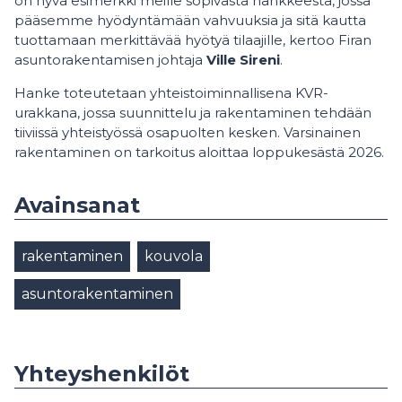
on hyvä esimerkki meille sopivasta hankkeesta, jossa
pääsemme hyödyntämään vahvuuksia ja sitä kautta
tuottamaan merkittävää hyötyä tilaajille, kertoo Firan
asuntorakentamisen johtaja
Ville Sireni
.
Hanke toteutetaan yhteistoiminnallisena KVR-
urakkana, jossa suunnittelu ja rakentaminen tehdään
tiiviissä yhteistyössä osapuolten kesken. Varsinainen
rakentaminen on tarkoitus aloittaa loppukesästä 2026.
Avainsanat
rakentaminen
kouvola
asuntorakentaminen
Yhteyshenkilöt