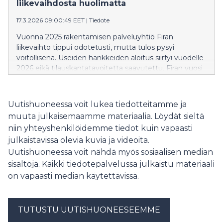
liikevaihdosta huolimatta
17.3.2026 09:00:49 EET
|
Tiedote
Vuonna 2025 rakentamisen palveluyhtiö Firan
liikevaihto tippui odotetusti, mutta tulos pysyi
voitollisena. Useiden hankkeiden aloitus siirtyi vuodelle
2026 eikä tilauskantatavoitetta saavutettu. Firan vuosi
2026 näyttää huomattavasti paremmalta.
Uutishuoneessa voit lukea tiedotteitamme ja
muuta julkaisemaamme materiaalia. Löydät sieltä
niin yhteyshenkilöidemme tiedot kuin vapaasti
julkaistavissa olevia kuvia ja videoita.
Uutishuoneessa voit nähdä myös sosiaalisen median
sisältöjä. Kaikki tiedotepalvelussa julkaistu materiaali
on vapaasti median käytettävissä.
TUTUSTU UUTISHUONEESEEMME