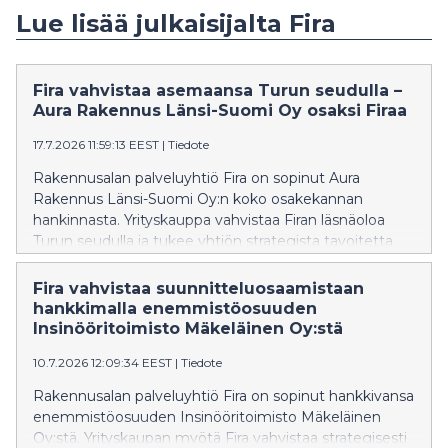
Lue lisää julkaisijalta Fira
Fira vahvistaa asemaansa Turun seudulla –
Aura Rakennus Länsi-Suomi Oy osaksi Firaa
17.7.2026 11:59:13 EEST
|
Tiedote
Rakennusalan palveluyhtiö Fira on sopinut Aura
Rakennus Länsi-Suomi Oy:n koko osakekannan
hankinnasta. Yrityskauppa vahvistaa Firan läsnäoloa
Turun seudulla ja tukee yhtiön strategista tavoitetta
kasvaa Suomen keskeisissä kasvukeskuksissa.
Fira vahvistaa suunnitteluosaamistaan
hankkimalla enemmistöosuuden
Insinööritoimisto Mäkeläinen Oy:stä
10.7.2026 12:09:34 EEST
|
Tiedote
Rakennusalan palveluyhtiö Fira on sopinut hankkivansa
enemmistöosuuden Insinööritoimisto Mäkeläinen
Oy:stä. Yrityskaupan myötä Fira vahvistaa strategisesti