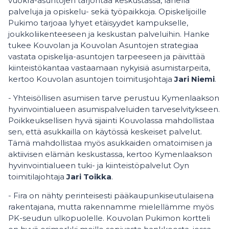
vuokra-asuntojen tarjontaa keskustassa, lähellä
palveluja ja opiskelu- sekä työpaikkoja. Opiskelijoille
Pukimo tarjoaa lyhyet etäisyydet kampukselle,
joukkoliikenteeseen ja keskustan palveluihin. Hanke
tukee Kouvolan ja Kouvolan Asuntojen strategiaa
vastata opiskelija-asuntojen tarpeeseen ja päivittää
kiinteistökantaa vastaamaan nykyisiä asumistarpeita,
kertoo Kouvolan asuntojen toimitusjohtaja
Jari Niemi
.
- Yhteisöllisen asumisen tarve perustuu Kymenlaakson
hyvinvointialueen asumispalveluiden tarveselvitykseen.
Poikkeuksellisen hyvä sijainti Kouvolassa mahdollistaa
sen, että asukkailla on käytössä keskeiset palvelut.
Tämä mahdollistaa myös asukkaiden omatoimisen ja
aktiivisen elämän keskustassa, kertoo Kymenlaakson
hyvinvointialueen tuki- ja kiinteistöpalvelut Oyn
toimitilajohtaja
Jari Toikka
.
- Fira on nähty perinteisesti pääkaupunkiseutulaisena
rakentajana, mutta rakennamme mielellämme myös
PK-seudun ulkopuolelle. Kouvolan Pukimon kortteli