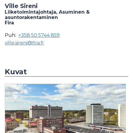
Ville Sireni
Liiketoimintajohtaja, Asuminen &
asuntorakentaminen
Fira
Puh:
+358 50 5744 859
ville.sireni@fira.fi
Kuvat