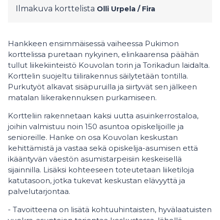
Ilmakuva korttelista
Olli Urpela / Fira
Hankkeen ensimmäisessä vaiheessa Pukimon
korttelissa puretaan nykyinen, elinkaarensa päähän
tullut liikekiinteistö Kouvolan torin ja Torikadun laidalta.
Korttelin suojeltu tiilirakennus säilytetään tontilla.
Purkutyöt alkavat sisäpuruilla ja siirtyvät sen jälkeen
matalan liikerakennuksen purkamiseen.
Kortteliin rakennetaan kaksi uutta asuinkerrostaloa,
joihin valmistuu noin 150 asuntoa opiskelijoille ja
senioreille. Hanke on osa Kouvolan keskustan
kehittämistä ja vastaa sekä opiskelija-asumisen että
ikääntyvän väestön asumistarpeisiin keskeisellä
sijainnilla. Lisäksi kohteeseen toteutetaan liiketiloja
katutasoon, jotka tukevat keskustan elävyyttä ja
palvelutarjontaa.
- Tavoitteena on lisätä kohtuuhintaisten, hyvälaatuisten