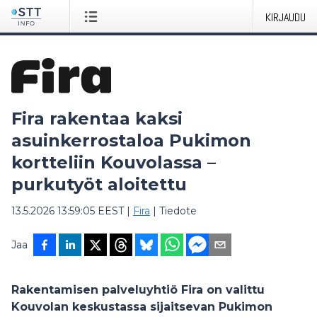
KIRJAUDU
Fira rakentaa kaksi
asuinkerrostaloa Pukimon
kortteliin Kouvolassa –
purkutyöt aloitettu
13.5.2026 13:59:05 EEST
|
Fira
|
Tiedote
Jaa
Rakentamisen palveluyhtiö Fira on valittu
Kouvolan keskustassa sijaitsevan Pukimon