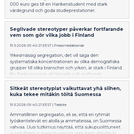
000 euro ges till en Hankenstudent med stark
värdegrund och goda studieprestationer.
Seglivade stereotyper påverkar fortfarande
vem som gör vilka jobb i Finland
19.5.2026 09:40:21 EEST
|
Pressmeddelande
Yrkesmässig segregation, det vill säga den
systematiska koncentrationen av olika demografiska
grupper till olika branscher och yrken, är stark i Finland.
Ny forskning visar att könade och rasifierade
stereotyper bidrar till att upprätthålla segregation inom
yrkesutbildningen.
Sitkeät stereotypiat vaikuttavat yhä siihen,
kuka tekee mitäkin töitä Suomessa
19.5.2026 09:40:21 EEST
|
Tiedote
Ammatillinen segregaatio, eli se, että eri ryhmät
työskentelevät eri aloilla ja ammateissa, on Suomessa
vahvaa. Uusi tutkimus näyttää, että sukupuolittuneet
ja rodullistetut stereotyyppiset oletukset ylläpitävät