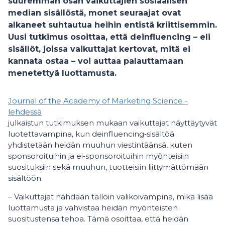
suuremman osan vaikuttajien sosiaalisen
median sisällöstä, monet seuraajat ovat
alkaneet suhtautua heihin entistä kriittisemmin.
Uusi tutkimus osoittaa, että deinfluencing – eli
sisällöt, joissa vaikuttajat kertovat, mitä ei
kannata ostaa – voi auttaa palauttamaan
menetettyä luottamusta.
Journal of the Academy of Marketing Science -
lehdessä
julkaistun tutkimuksen mukaan vaikuttajat näyttäytyvät
luotettavampina, kun deinfluencing‑sisältöä
yhdistetään heidän muuhun viestintäänsä, kuten
sponsoroituihin ja ei‑sponsoroituihin myönteisiin
suosituksiin sekä muuhun, tuotteisiin liittymättömään
sisältöön.
– Vaikuttajat nähdään tällöin valikoivampina, mikä lisää
luottamusta ja vahvistaa heidän myönteisten
suositustensa tehoa. Tämä osoittaa, että heidän