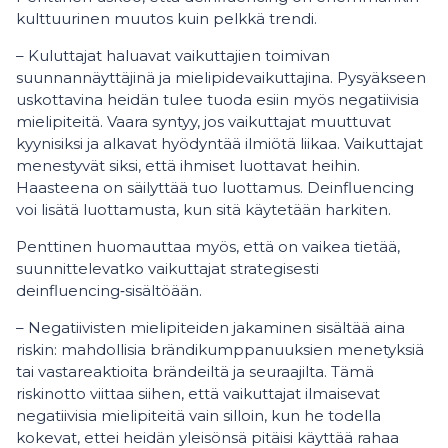
kulttuurinen muutos kuin pelkkä trendi.
– Kuluttajat haluavat vaikuttajien toimivan
suunnannäyttäjinä ja mielipidevaikuttajina. Pysyäkseen
uskottavina heidän tulee tuoda esiin myös negatiivisia
mielipiteitä. Vaara syntyy, jos vaikuttajat muuttuvat
kyynisiksi ja alkavat hyödyntää ilmiötä liikaa. Vaikuttajat
menestyvät siksi, että ihmiset luottavat heihin.
Haasteena on säilyttää tuo luottamus. Deinfluencing
voi lisätä luottamusta, kun sitä käytetään harkiten.
Penttinen huomauttaa myös, että on vaikea tietää,
suunnittelevatko vaikuttajat strategisesti
deinfluencing‑sisältöään.
– Negatiivisten mielipiteiden jakaminen sisältää aina
riskin: mahdollisia brändikumppanuuksien menetyksiä
tai vastareaktioita brändeiltä ja seuraajilta. Tämä
riskinotto viittaa siihen, että vaikuttajat ilmaisevat
negatiivisia mielipiteitä vain silloin, kun he todella
kokevat, ettei heidän yleisönsä pitäisi käyttää rahaa