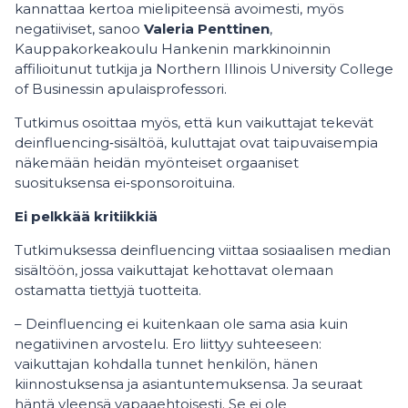
kannattaa kertoa mielipiteensä avoimesti, myös
negatiiviset, sanoo
Valeria Penttinen
,
Kauppakorkeakoulu Hankenin markkinoinnin
affilioitunut tutkija ja Northern Illinois University College
of Businessin apulaisprofessori.
Tutkimus osoittaa myös, että kun vaikuttajat tekevät
deinfluencing‑sisältöä, kuluttajat ovat taipuvaisempia
näkemään heidän myönteiset orgaaniset
suosituksensa ei‑sponsoroituina.
Ei pelkkää kritiikkiä
Tutkimuksessa deinfluencing viittaa sosiaalisen median
sisältöön, jossa vaikuttajat kehottavat olemaan
ostamatta tiettyjä tuotteita.
– Deinfluencing ei kuitenkaan ole sama asia kuin
negatiivinen arvostelu. Ero liittyy suhteeseen:
vaikuttajan kohdalla tunnet henkilön, hänen
kiinnostuksensa ja asiantuntemuksensa. Ja seuraat
häntä yleensä vapaaehtoisesti. Se ei ole