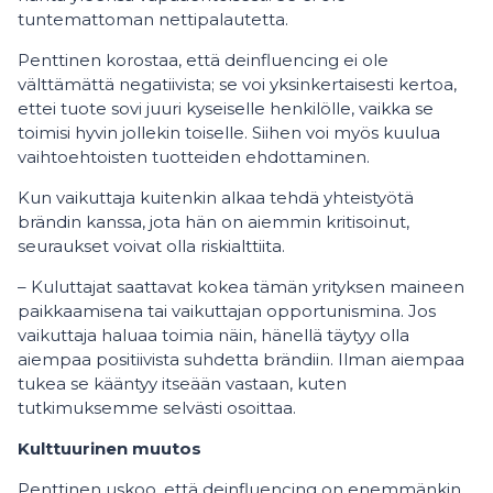
tuntemattoman nettipalautetta.
Penttinen korostaa, että deinfluencing ei ole
välttämättä negatiivista; se voi yksinkertaisesti kertoa,
ettei tuote sovi juuri kyseiselle henkilölle, vaikka se
toimisi hyvin jollekin toiselle. Siihen voi myös kuulua
vaihtoehtoisten tuotteiden ehdottaminen.
Kun vaikuttaja kuitenkin alkaa tehdä yhteistyötä
brändin kanssa, jota hän on aiemmin kritisoinut,
seuraukset voivat olla riskialttiita.
– Kuluttajat saattavat kokea tämän yrityksen maineen
paikkaamisena tai vaikuttajan opportunismina. Jos
vaikuttaja haluaa toimia näin, hänellä täytyy olla
aiempaa positiivista suhdetta brändiin. Ilman aiempaa
tukea se kääntyy itseään vastaan, kuten
tutkimuksemme selvästi osoittaa.
Kulttuurinen muutos
Penttinen uskoo, että deinfluencing on enemmänkin