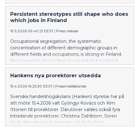
segregaatiota ammatillisessa koulutuksessa.
Persistent stereotypes still shape who does
which jobs in Finland
19.5.2026 09:40:21 EEST
|
Press release
Occupational segregation, the systematic
concentration of different demographic groups in
different fields and occupations, is strong in Finland.
New research shows that gendered and racialised
stereotypical assumptions reproduce segregation in
vocational education.
Hankens nya prorektorer utsedda
15.4.2026 16:25:30 EEST
|
Pressmeddelande
Svenska handelshögskolans (Hanken) styrelse har på
sitt möte 15.4.2026 valt Gyöngyi Kovács och Kim
Ittonen till prorektorer. Därutöver valdes också fyra
biträdande prorektorer, Christina Dahlblom, Sören
Kock, Nikodemus Solitander och Sofia Stolt.