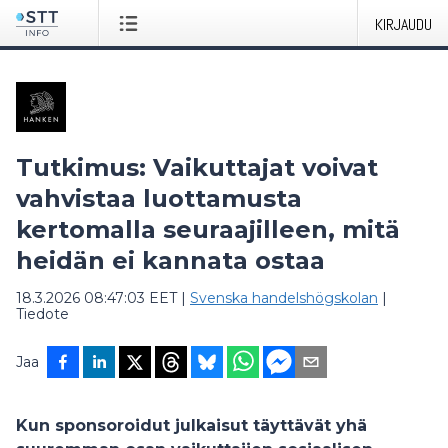
KIRJAUDU
Tutkimus: Vaikuttajat voivat
vahvistaa luottamusta
kertomalla seuraajilleen, mitä
heidän ei kannata ostaa
18.3.2026 08:47:03 EET
|
Svenska handelshögskolan
|
Tiedote
Jaa
Kun sponsoroidut julkaisut täyttävät yhä