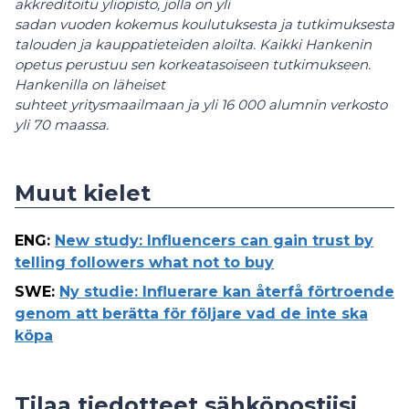
akkreditoitu yliopisto, jolla on yli
sadan vuoden kokemus koulutuksesta ja tutkimuksesta
talouden ja kauppatieteiden aloilta.
Kaikki Hankenin
opetus perustuu sen korkeatasoiseen tutkimukseen.
Hankenilla on läheiset
suhteet yritysmaailmaan ja yli 16 000 alumnin verkosto
yli 70 maassa.
Muut kielet
ENG
:
New study: Influencers can gain trust by
telling followers what not to buy
SWE
:
Ny studie: Influerare kan återfå förtroende
genom att berätta för följare vad de inte ska
köpa
Tilaa tiedotteet sähköpostiisi