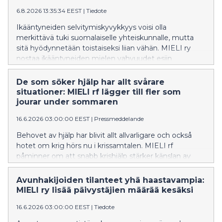
6.8.2026 13:35:34 EEST
|
Tiedote
Ikääntyneiden selvitymiskyvykkyys voisi olla
merkittävä tuki suomalaiselle yhteiskunnalle, mutta
sitä hyödynnetään toistaiseksi liian vähän. MIELI ry
nostaa ikääntyneiden mielen vahvuudet esiin
valtakunnallisella kiertueella, joka alkaa elokuussa
Rovaniemeltä.
De som söker hjälp har allt svårare
situationer: MIELI rf lägger till fler som
jourar under sommaren
16.6.2026 03:00:00 EEST
|
Pressmeddelande
Behovet av hjälp har blivit allt allvarligare och också
hotet om krig hörs nu i krissamtalen. MIELI rf
påminner om att snabb krishjälp stärker känslan av
trygghet hos dem som bor i Finland. Krischatten och
kristelefonen är öppna genom hela sommaren.
Avunhakijoiden tilanteet yhä haastavampia:
MIELI ry lisää päivystäjien määrää kesäksi
16.6.2026 03:00:00 EEST
|
Tiedote