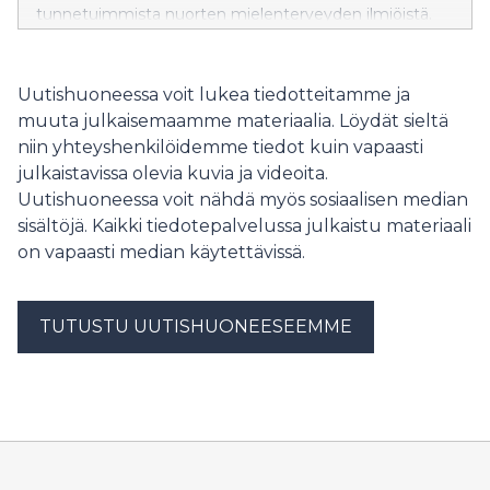
tunnetuimmista nuorten mielenterveyden ilmiöistä.
Se on pelastanut itsetuhoisuudelta ja auttanut
saamaan ystäviä. Historian aikana Sekasin-chatissa on
käyty yli 240 000 keskustelua ja Gaming-yhteisössä on
Uutishuoneessa voit lukea tiedotteitamme ja
ollut kymmeniä tuhansia jäseniä.
muuta julkaisemaamme materiaalia. Löydät sieltä
niin yhteyshenkilöidemme tiedot kuin vapaasti
julkaistavissa olevia kuvia ja videoita.
Uutishuoneessa voit nähdä myös sosiaalisen median
sisältöjä. Kaikki tiedotepalvelussa julkaistu materiaali
on vapaasti median käytettävissä.
TUTUSTU UUTISHUONEESEEMME