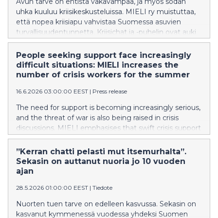
Avun tarve on entistä vakavampaa, ja myös sodan
uhka kuuluu kriisikeskusteluissa. MIELI ry muistuttaa,
että nopea kriisiapu vahvistaa Suomessa asuvien
turvallisuudentunnetta. Kriisichat ja -puhelin ovat auki
läpi kesän.
People seeking support face increasingly
difficult situations: MIELI increases the
number of crisis workers for the summer
16.6.2026 03:00:00 EEST
|
Press release
The need for support is becoming increasingly serious,
and the threat of war is also being raised in crisis
discussions. MIELI emphasises that swift crisis support
strengthens the sense of safety among people living
in Finland. The MIELI Crisis Chat and MIELI Crisis
”Kerran chatti pelasti mut itsemurhalta”.
Helpline will remain open throughout the summer.
Sekasin on auttanut nuoria jo 10 vuoden
ajan
28.5.2026 01:00:00 EEST
|
Tiedote
Nuorten tuen tarve on edelleen kasvussa. Sekasin on
kasvanut kymmenessä vuodessa yhdeksi Suomen