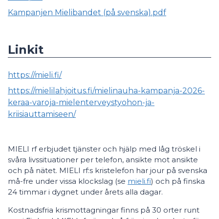
Kampanjen Mielibandet (på svenska).pdf
Linkit
https://mieli.fi/
https://mielilahjoitus.fi/mielinauha-kampanja-2026-
keraa-varoja-mielenterveystyohon-ja-
kriisiauttamiseen/
MIELI rf erbjudet tjänster och hjälp med låg tröskel i
svåra livssituationer per telefon, ansikte mot ansikte
och på nätet. MIELI rf:s kristelefon har jour på svenska
må-fre under vissa klockslag (se
mieli.fi
) och på finska
24 timmar i dygnet under årets alla dagar.
Kostnadsfria krismottagningar finns på 30 orter runt