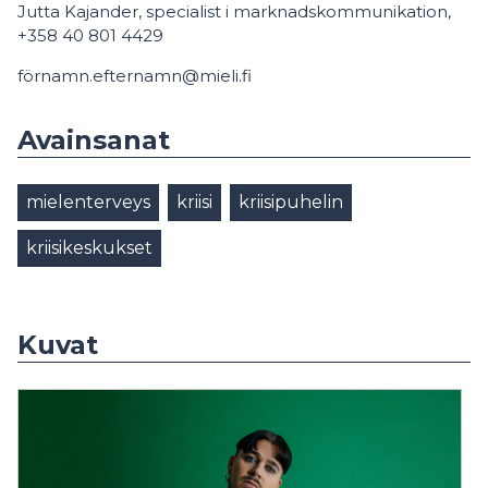
Jutta Kajander, specialist i marknadskommunikation,
+358 40 801 4429
förnamn.efternamn@mieli.fi
Avainsanat
mielenterveys
kriisi
kriisipuhelin
kriisikeskukset
Kuvat