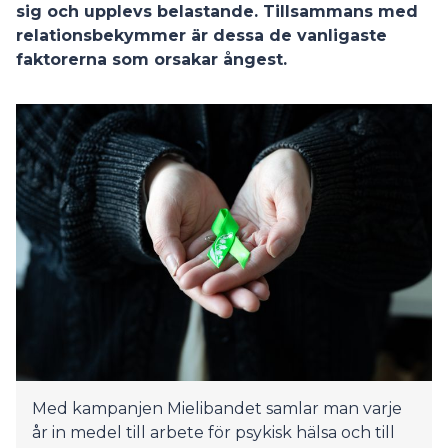
sig och upplevs belastande. Tillsammans med
relationsbekymmer är dessa de vanligaste
faktorerna som orsakar ångest.
Med kampanjen Mielibandet samlar man varje
år in medel till arbete för psykisk hälsa och till