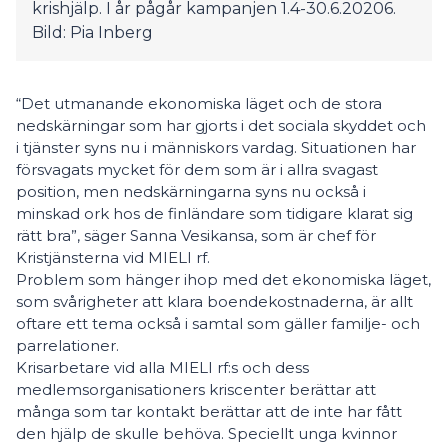
krishjälp. I år pågår kampanjen 1.4-30.6.20206.
Bild: Pia Inberg
“Det utmanande ekonomiska läget och de stora
nedskärningar som har gjorts i det sociala skyddet och
i tjänster syns nu i människors vardag. Situationen har
försvagats mycket för dem som är i allra svagast
position, men nedskärningarna syns nu också i
minskad ork hos de finländare som tidigare klarat sig
rätt bra”, säger Sanna Vesikansa, som är chef för
Kristjänsterna vid MIELI rf.
Problem som hänger ihop med det ekonomiska läget,
som svårigheter att klara boendekostnaderna, är allt
oftare ett tema också i samtal som gäller familje- och
parrelationer.
Krisarbetare vid alla MIELI rf:s och dess
medlemsorganisationers kriscenter berättar att
många som tar kontakt berättar att de inte har fått
den hjälp de skulle behöva. Speciellt unga kvinnor