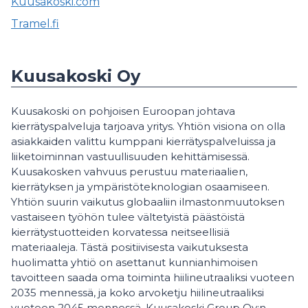
Kuusakoski.com
Tramel.fi
Kuusakoski Oy
Kuusakoski on pohjoisen Euroopan johtava
kierrätyspalveluja tarjoava yritys. Yhtiön visiona on olla
asiakkaiden valittu kumppani kierrätyspalveluissa ja
liiketoiminnan vastuullisuuden kehittämisessä.
Kuusakosken vahvuus perustuu materiaalien,
kierrätyksen ja ympäristöteknologian osaamiseen.
Yhtiön suurin vaikutus globaaliin ilmastonmuutoksen
vastaiseen työhön tulee vältetyistä päästöistä
kierrätystuotteiden korvatessa neitseellisiä
materiaaleja. Tästä positiivisesta vaikutuksesta
huolimatta yhtiö on asettanut kunnianhimoisen
tavoitteen saada oma toiminta hiilineutraaliksi vuoteen
2035 mennessä, ja koko arvoketju hiilineutraaliksi
vuoteen 2045 mennessä. Kuusakoski Group Oy:n