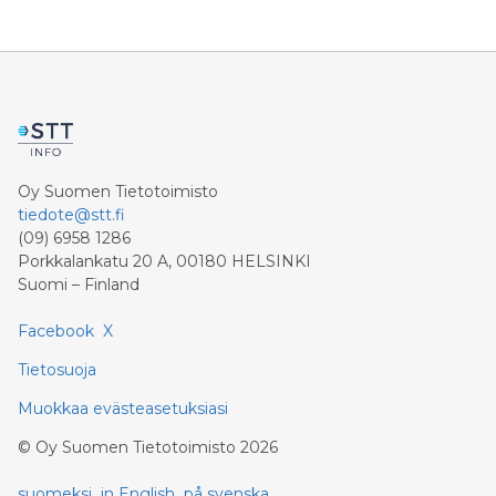
Oy Suomen Tietotoimisto
tiedote@stt.fi
(09) 6958 1286
Porkkalankatu 20 A, 00180 HELSINKI
Suomi – Finland
Facebook
X
Tietosuoja
Muokkaa evästeasetuksiasi
©
Oy Suomen Tietotoimisto
2026
suomeksi
in English
på svenska