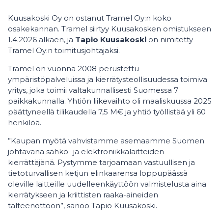
Kuusakoski Oy on ostanut Tramel Oy:n koko
osakekannan. Tramel siirtyy Kuusakosken omistukseen
1.4.2026 alkaen, ja
Tapio Kuusakoski
on nimitetty
Tramel Oy:n toimitusjohtajaksi.
Tramel on vuonna 2008 perustettu
ympäristöpalveluissa ja kierrätysteollisuudessa toimiva
yritys, joka toimii valtakunnallisesti Suomessa 7
paikkakunnalla. Yhtiön liikevaihto oli maaliskuussa 2025
päättyneellä tilikaudella 7,5 M€ ja yhtiö työllistää yli 60
henkilöä.
”Kaupan myötä vahvistamme asemaamme Suomen
johtavana sähkö- ja elektroniikkalaitteiden
kierrättäjänä. Pystymme tarjoamaan vastuullisen ja
tietoturvallisen ketjun elinkaarensa loppupäässä
oleville laitteille uudelleenkäyttöön valmistelusta aina
kierrätykseen ja kriittisten raaka-aineiden
talteenottoon”, sanoo Tapio Kuusakoski.