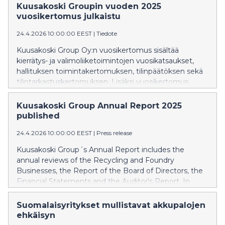
held a 61% majority stake.
Kuusakoski Groupin vuoden 2025
vuosikertomus julkaistu
24.4.2026 10:00:00 EEST
|
Tiedote
Kuusakoski Group Oy:n vuosikertomus sisältää
kierrätys- ja valimoliiketoimintojen vuosikatsaukset,
hallituksen toimintakertomuksen, tilinpäätöksen sekä
tilintarkastuskertomuksen. Lisäksi vuosikertomus
sisältää teemaosion ja laajan vastuullisuusraportin.
Kuusakoski Group Annual Report 2025
published
24.4.2026 10:00:00 EEST
|
Press release
Kuusakoski Group´s Annual Report includes the
annual reviews of the Recycling and Foundry
Businesses, the Report of the Board of Directors, the
Financial Statements and the Auditor's Report. In
addition, the Annual Report includes a thematic
section and an extensive sustainability report.
Suomalaisyritykset mullistavat akkupalojen
ehkäisyn