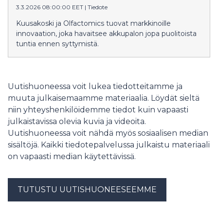
3.3.2026 08:00:00 EET
|
Tiedote
Kuusakoski ja Olfactomics tuovat markkinoille
innovaation, joka havaitsee akkupalon jopa puolitoista
tuntia ennen syttymistä.
Uutishuoneessa voit lukea tiedotteitamme ja
muuta julkaisemaamme materiaalia. Löydät sieltä
niin yhteyshenkilöidemme tiedot kuin vapaasti
julkaistavissa olevia kuvia ja videoita.
Uutishuoneessa voit nähdä myös sosiaalisen median
sisältöjä. Kaikki tiedotepalvelussa julkaistu materiaali
on vapaasti median käytettävissä.
TUTUSTU UUTISHUONEESEEMME