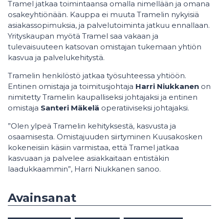
Tramel jatkaa toimintaansa omalla nimellään ja omana
osakeyhtiönään. Kauppa ei muuta Tramelin nykyisiä
asiakassopimuksia, ja palvelutoiminta jatkuu ennallaan.
Yrityskaupan myötä Tramel saa vakaan ja
tulevaisuuteen katsovan omistajan tukemaan yhtiön
kasvua ja palvelukehitystä.
Tramelin henkilöstö jatkaa työsuhteessa yhtiöön.
Entinen omistaja ja toimitusjohtaja
Harri Niukkanen
on
nimitetty Tramelin kaupalliseksi johtajaksi ja entinen
omistaja
Santeri Mäkelä
operatiiviseksi johtajaksi.
”Olen ylpeä Tramelin kehityksestä, kasvusta ja
osaamisesta. Omistajuuden siirtyminen Kuusakosken
kokeneisiin käsiin varmistaa, että Tramel jatkaa
kasvuaan ja palvelee asiakkaitaan entistäkin
laadukkaammin”, Harri Niukkanen sanoo.
Avainsanat