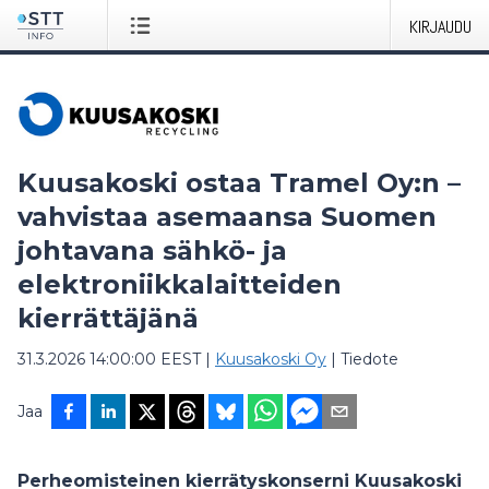
KIRJAUDU
Kuusakoski ostaa Tramel Oy:n –
vahvistaa asemaansa Suomen
johtavana sähkö- ja
elektroniikkalaitteiden
kierrättäjänä
31.3.2026 14:00:00 EEST
|
Kuusakoski Oy
|
Tiedote
Jaa
Perheomisteinen kierrätyskonserni Kuusakoski