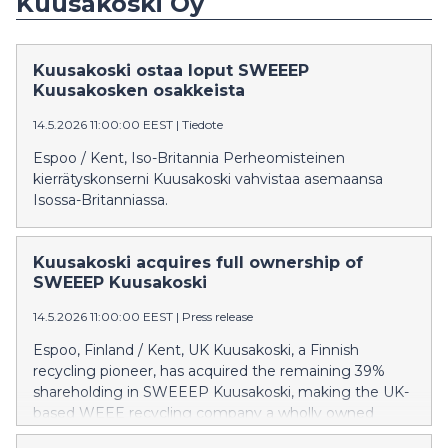
Kuusakoski Oy
Kuusakoski ostaa loput SWEEEP
Kuusakosken osakkeista
14.5.2026 11:00:00 EEST
|
Tiedote
Espoo / Kent, Iso-Britannia Perheomisteinen
kierrätyskonserni Kuusakoski vahvistaa asemaansa
Isossa-Britanniassa.
Kuusakoski acquires full ownership of
SWEEEP Kuusakoski
14.5.2026 11:00:00 EEST
|
Press release
Espoo, Finland / Kent, UK Kuusakoski, a Finnish
recycling pioneer, has acquired the remaining 39%
shareholding in SWEEEP Kuusakoski, making the UK-
based WEEE recycling company a wholly owned
subsidiary of Kuusakoski Oy. Kuusakoski previously