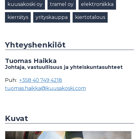
kuusakoski oy
tramel oy
elektroniikka
kierrätys
yrityskauppa
kiertotalous
Yhteyshenkilöt
Tuomas Haikka
Johtaja, vastuullisuus ja yhteiskuntasuhteet
Puh:
+358 40 749 4218
tuomas.haikka@kuusakoski.com
Kuvat