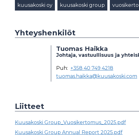
kuusakoski oy
kuusakoski group
vuosikert
Yhteyshenkilöt
Tuomas Haikka
Johtaja, vastuullisuus ja yhte
Puh:
+358 40 749 4218
tuomas.haikka@kuusakoski.com
Liitteet
Kuusakoski Group_Vuosikertomus_2025.pdf
Kuusakoski Group Annual Report 2025.pdf