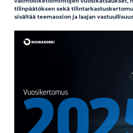
valimoliiketoimintojen vuosikatsaukset, 
tilinpäätöksen sekä tilintarkastuskertom
sisältää teemaosion ja laajan vastuullisuu