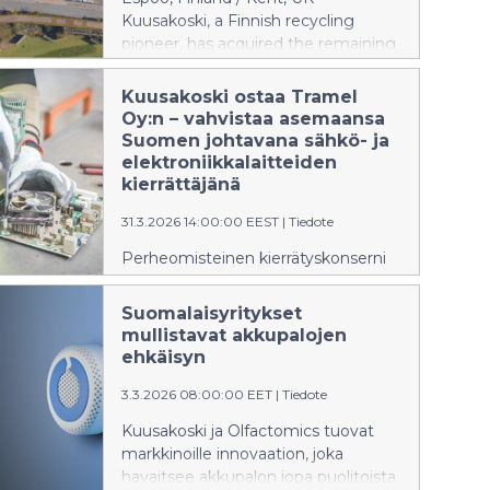
Kuusakoski, a Finnish recycling
pioneer, has acquired the remaining
39% shareholding in SWEEEP
Kuusakoski, making the UK-based
Kuusakoski ostaa Tramel
WEEE recycling company a wholly
Oy:n – vahvistaa asemaansa
owned subsidiary of Kuusakoski Oy.
Suomen johtavana sähkö- ja
Kuusakoski previously held a 61%
elektroniikkalaitteiden
majority stake.
kierrättäjänä
31.3.2026 14:00:00 EEST
|
Tiedote
Perheomisteinen kierrätyskonserni
Kuusakoski Oy laajentaa
toimintaansa Suomessa.
Suomalaisyritykset
mullistavat akkupalojen
ehkäisyn
3.3.2026 08:00:00 EET
|
Tiedote
Kuusakoski ja Olfactomics tuovat
markkinoille innovaation, joka
havaitsee akkupalon jopa puolitoista