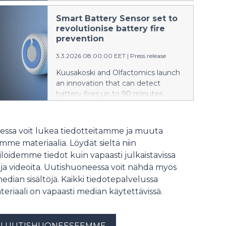
tuntia ennen syttymistä.
Smart Battery Sensor set to
revolutionise battery fire
prevention
3.3.2026 08:00:00 EET
|
Press release
Kuusakoski and Olfactomics launch
an innovation that can detect
battery fires up to 90 minutes
before ignition.
ssa voit lukea tiedotteitamme ja muuta
me materiaalia. Löydät sieltä niin
löidemme tiedot kuin vapaasti julkaistavissa
 ja videoita. Uutishuoneessa voit nähdä myös
median sisältöjä. Kaikki tiedotepalvelussa
teriaali on vapaasti median käytettävissä.
U UUTISHUONEESEEMME