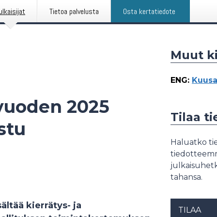
ulkaisijat
Tietoa palvelusta
Osta kertatiedote
Muut ki
ENG
:
Kuusa
vuoden 2025
Tilaa t
stu
Haluatko tie
tiedotteemme
julkaisuhetk
tahansa.
ltää kierrätys- ja
TILAA