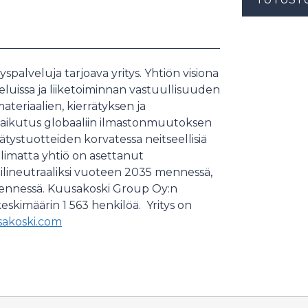
palveluja tarjoava yritys. Yhtiön visiona
eluissa ja liiketoiminnan vastuullisuuden
eriaalien, kierrätyksen ja
vaikutus globaaliin ilmastonmuutoksen
rätystuotteiden korvatessa neitseellisiä
olimatta yhtiö on asettanut
ilineutraaliksi vuoteen 2035 mennessä,
 mennessä. Kuusakoski Group Oy:n
keskimäärin 1 563 henkilöä. Yritys on
akoski.com