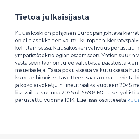
Tietoa julkaisijasta
Kuusakoski on pohjoisen Euroopan johtava kierrätys
on olla asiakkaiden valittu kumppani kierrätyspalv
kehittämisessä. Kuusakosken vahvuus perustuu mat
ympäristöteknologian osaamiseen. Yhtiön suurin 
vastaiseen työhön tulee vältetyistä päästöistä kier
materiaaleja. Tästä positiivisesta vaikutuksesta hu
kunnianhimoisen tavoitteen saada oma toiminta hi
ja koko arvoketju hiilineutraaliksi vuoteen 2045
liikevaihto vuonna 2025 oli 589,8 M€ ja se työllisti 
perustettu vuonna 1914. Lue lisää osoitteesta
kuus