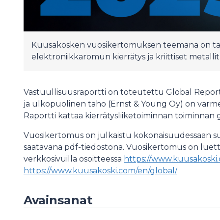
Kuusakosken vuosikertomuksen teemana on tä
elektroniikkaromun kierrätys ja kriittiset metallit
Vastuullisuusraportti on toteutettu Global Reporti
ja ulkopuolinen taho (Ernst & Young Oy) on varme
Raportti kattaa kierrätysliiketoiminnan toiminnan gl
Vuosikertomus on julkaistu kokonaisuudessaan suo
saatavana pdf-tiedostona. Vuosikertomus on luet
verkkosivuilla osoitteessa
https://www.kuusakoski.c
https://www.kuusakoski.com/en/global/
Avainsanat