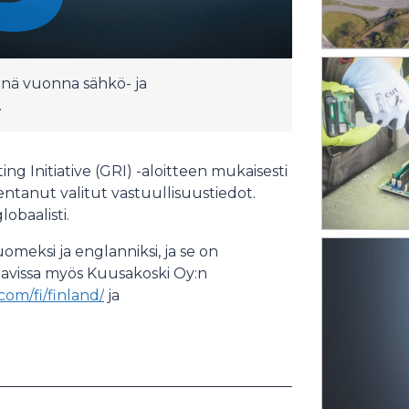
nä vuonna sähkö- ja
.
ng Initiative (GRI) -aloitteen mukaisesti
ntanut valitut vastuullisuustiedot.
obaalisti.
meksi ja englanniksi, ja se on
tavissa myös Kuusakoski Oy:n
om/fi/finland/
ja