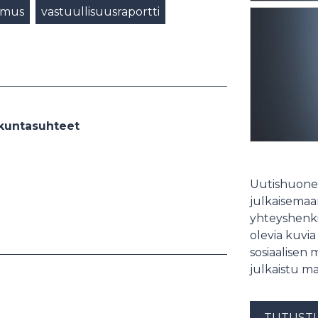
omus
vastuullisuusraportti
iskuntasuhteet
Uutishuonee
julkaisemaam
yhteyshenki
olevia kuvia
sosiaalisen 
julkaistu ma
TUTUST