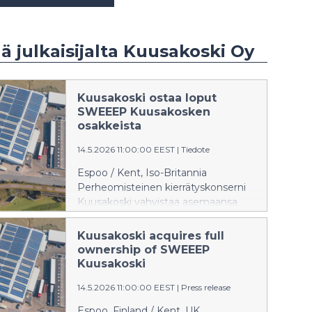
ää julkaisijalta Kuusakoski Oy
Kuusakoski ostaa loput
SWEEEP Kuusakosken
osakkeista
14.5.2026 11:00:00 EEST
|
Tiedote
Espoo / Kent, Iso-Britannia
Perheomisteinen kierrätyskonserni
Kuusakoski vahvistaa asemaansa
Isossa-Britanniassa.
Kuusakoski acquires full
ownership of SWEEEP
Kuusakoski
14.5.2026 11:00:00 EEST
|
Press release
Espoo, Finland / Kent, UK