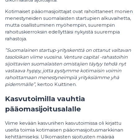
Kotimaiset pääomasijoittajat ovat rahoittaneet monien
menestyneiden suomalaisten startupien alkuvaihetta,
mutta osallistuminen myöhempiin, suurempiin
rahoituskierroksiin edellyttäisi nykyistä suurempia
rahastoja.
”Suomalainen startup-yrityskenttä on ottanut valtavan
tasoloikan viime vuosina. Venture capital -rahastoihin
sijoittavien suomalaisten omistajien täytyy tehdä nyt
vastaava hyppy, jotta pystymme kotimaisin voimin
rahoittamaan menestyneimpiä yrityksiämme yhä
pidemmälle”,
kertoo Kuittinen.
Kasvutoimilla vauhtia
pääomasijoitusalalle
Viime kevään kasvuriihen kasvutoimissa oli kirjattu
useita toimia kotimaisen pääomasijoitusmarkkinan
kehittämiseksi. Ulkomaisten sijoitusten määrää