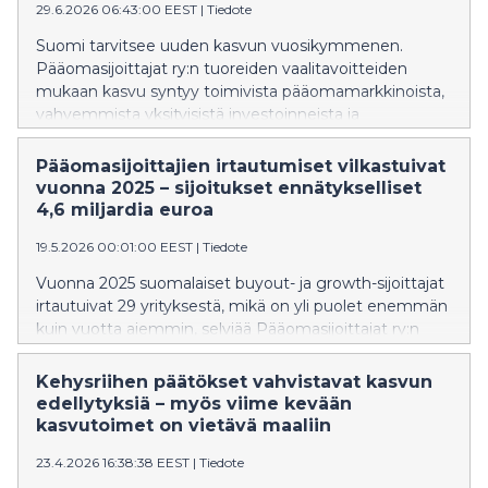
29.6.2026 06:43:00 EEST
|
Tiedote
Suomi tarvitsee uuden kasvun vuosikymmenen.
Pääomasijoittajat ry:n tuoreiden vaalitavoitteiden
mukaan kasvu syntyy toimivista pääomamarkkinoista,
vahvemmista yksityisistä investoinneista ja
kasvuyritysten rahoituksen esteiden purkamisesta.
Tavoitteena on varmistaa, että lupaavat suomalaiset
Pääomasijoittajien irtautumiset vilkastuivat
yritykset saavat tarvitsemansa rahoituksen kotimaasta
vuonna 2025 – sijoitukset ennätykselliset
eivätkä siirry liian aikaisin ulkomaiseen omistukseen.
4,6 miljardia euroa
19.5.2026 00:01:00 EEST
|
Tiedote
Vuonna 2025 suomalaiset buyout- ja growth-sijoittajat
irtautuivat 29 yrityksestä, mikä on yli puolet enemmän
kuin vuotta aiemmin, selviää Pääomasijoittajat ry:n
tilastoista. Suurin osa irtautumisista painottui vuoden
jälkipuoliskolle, joka oli aktiivisin vuosipuolisko sitten
Kehysriihen päätökset vahvistavat kasvun
vuoden 2016. Suomalaisiin kasvuyrityksiin sijoitettiin
edellytyksiä – myös viime kevään
ennätykselliset 4,6 miljardia euroa, mitä vauhdittivat
kasvutoimet on vietävä maaliin
merkittävästi muutamat suuret yksittäiset sijoitukset.
23.4.2026 16:38:38 EEST
|
Tiedote