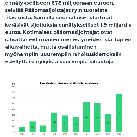
ennätykselliseen 678 miljoonaan euroon,
selviää Pääomasijoittajat ry:n tuoreista
tilastoista. Samalla suomalaiset startupit
keräsivät sijoituksia ennätykselliset 1,9 miljardia
euroa. Kotimaiset pääomasijoittajat ovat
rahoittaneet monien menestyneiden startupien
alkuvaihetta, mutta osallistuminen
myöhempiin, suurempiin rahoituskierroksiin
edellyttäisi nykyistä suurempia rahastoja.