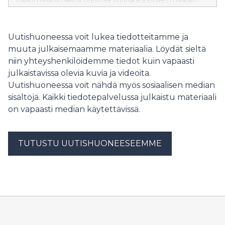
pääomasijoittajista odottaa yrityskauppojen määrän
kasvavan seuraavan kuuden kuukauden aikana.
Vuoden 2025 ensimmäisellä vuosipuoliskolla
kotimaiset buyout- ja growth-sijoittajat sijoittivat 148
Uutishuoneessa voit lukea tiedotteitamme ja
miljoonaa euroa 29 vakiintuneeseen kasvuyritykseen,
muuta julkaisemaamme materiaalia. Löydät sieltä
ja irtautumisia toteutui 11.
niin yhteyshenkilöidemme tiedot kuin vapaasti
julkaistavissa olevia kuvia ja videoita.
Uutishuoneessa voit nähdä myös sosiaalisen median
sisältöjä. Kaikki tiedotepalvelussa julkaistu materiaali
on vapaasti median käytettävissä.
TUTUSTU UUTISHUONEESEEMME