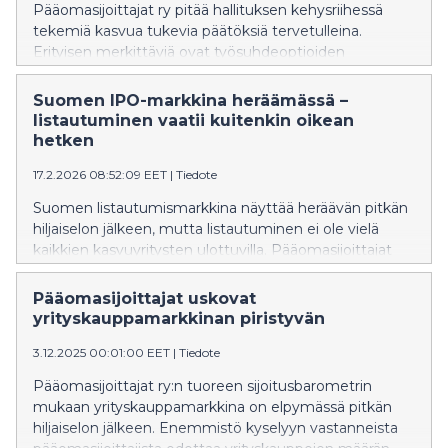
Pääomasijoittajat ry pitää hallituksen kehysriihessä
tekemiä kasvua tukevia päätöksiä tervetulleina.
Erityisen merkittäviä ovat työsuhdeoptioiden
verotuksen uudistus, pankkirahoituksen ylimääräisen
taakan purkaminen, yritysjärjestelyjä helpottavat
Suomen IPO-markkina heräämässä –
toimet sekä yrittäjien eläkevakuutusjärjestelmän
listautuminen vaatii kuitenkin oikean
uudistus. Tämän kevään kehysriihen päätökset vievät
hetken
kehitystä oikeaan suuntaan, mutta työn on jatkuttava
17.2.2026 08:52:09 EET
|
Tiedote
määrätietoisesti myös toimeenpanossa.
Suomen listautumismarkkina näyttää heräävän pitkän
hiljaiselon jälkeen, mutta listautuminen ei ole vielä
kaikkien kasvuyritysten ulottuvilla. Pääomasijoittajat
ry:n tuoreen kyselyn mukaan 49
pääomasijoitustaustaisella yrityksellä nähdään
Pääomasijoittajat uskovat
potentiaalia listautua pörssiin seuraavan viiden vuoden
yrityskauppamarkkinan piristyvän
aikana. Toteutuvat listautumiset ratkaistaan kuitenkin
3.12.2025 00:01:00 EET
|
Tiedote
markkinaehtoisesti – valuaatioiden, kannattavuuden ja
talouskehityksen perusteella.
Pääomasijoittajat ry:n tuoreen sijoitusbarometrin
mukaan yrityskauppamarkkina on elpymässä pitkän
hiljaiselon jälkeen. Enemmistö kyselyyn vastanneista