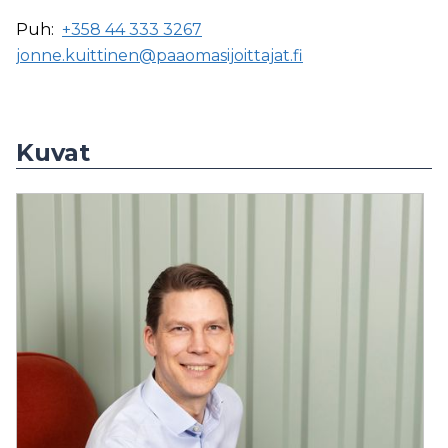
Puh:
+358 44 333 3267
jonne.kuittinen@paaomasijoittajat.fi
Kuvat