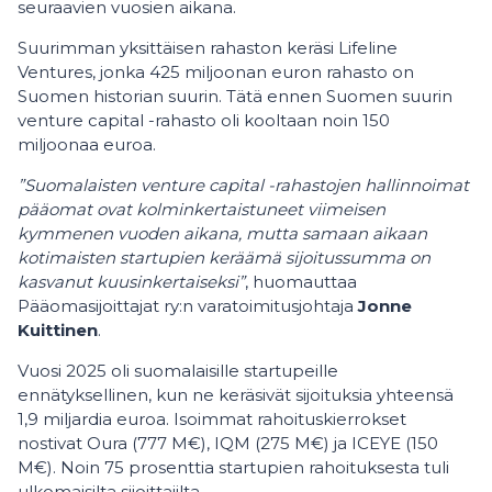
seuraavien vuosien aikana.
Suurimman yksittäisen rahaston keräsi Lifeline
Ventures, jonka 425 miljoonan euron rahasto on
Suomen historian suurin. Tätä ennen Suomen suurin
venture capital -rahasto oli kooltaan noin 150
miljoonaa euroa.
”Suomalaisten venture capital -rahastojen hallinnoimat
pääomat ovat kolminkertaistuneet viimeisen
kymmenen vuoden aikana, mutta samaan aikaan
kotimaisten startupien keräämä sijoitussumma on
kasvanut kuusinkertaiseksi”
, huomauttaa
Pääomasijoittajat ry:n varatoimitusjohtaja
Jonne
Kuittinen
.
Vuosi 2025 oli suomalaisille startupeille
ennätyksellinen, kun ne keräsivät sijoituksia yhteensä
1,9 miljardia euroa. Isoimmat rahoituskierrokset
nostivat Oura (777 M€), IQM (275 M€) ja ICEYE (150
M€). Noin 75 prosenttia startupien rahoituksesta tuli
ulkomaisilta sijoittajilta.