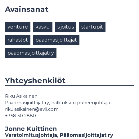
Avainsanat
venture
kasvu
sijoitus
startupit
rahastot
pääomasijoittajat
pääomasijoittajatry
Yhteyshenkilöt
Riku Asikainen
Pääomasijoittajat ry, hallituksen puheenjohtaja
riku.asikainen@evli.com
+358 50 2880
Jonne Kuittinen
Varatoimitusjohtaja, Pääomasijoittajat ry