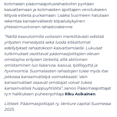
kotimaisiin pääomasijoitusrahastoihin pyritään
kasvattamaan ja kotimaisten sijoittajien verotukseen
liittyviä esteitä purkamaan. Lisäksi Suomeen halutaan
rakentaa kansainvälisesti kilpailukykyinen
yhteisömuotoinen rahastorakenne.
”Näillä kasvutoimilla voitaisiin merkittävästi edistää
yritysten menestystä sekä luoda kitkattomat
edellytykset rahastokoon kasvattamiselle. Lukuisat
tutkimukset osoittavat pääomasijoittajien olevan
omistajina erityisen tärkeitä, sillä aktiivinen
omistaminen luo lisäarvoa, kasvua, työllisyyttä ja
hyvinvointia. Suomalaisten rahastojen tulee myös itse
jatkossa kansainvälistyä voimakkaasti. Vain
kansainväliset osaavat omistajat voivat tukea
kansainvälisiä huippuyhtiöitä”
, sanoo Pääomasijoittajat
ry:n hallituksen puheenjohtaja
Riku Asikainen
.
Liitteet: Pääomasijoittajat ry, Venture capital Suomessa
2025.