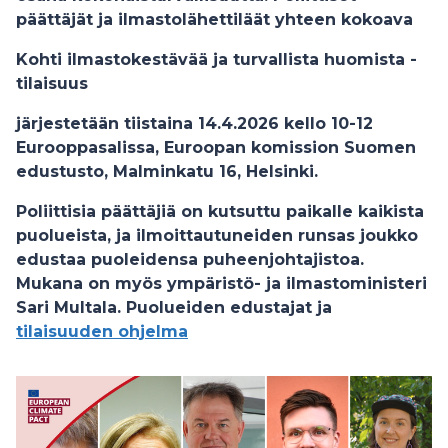
päättäjät ja ilmastolähettiläät yhteen kokoava
Kohti ilmastokestävää ja turvallista huomista -
tilaisuus
järjestetään tiistaina 14.4.2026 kello 10-12
Eurooppasalissa, Euroopan komission Suomen
edustusto, Malminkatu 16, Helsinki.
Poliittisia päättäjiä on kutsuttu paikalle kaikista
puolueista, ja ilmoittautuneiden runsas joukko
edustaa puoleidensa puheenjohtajistoa.
Mukana on myös ympäristö- ja ilmastoministeri
Sari Multala.
Puolueiden edustajat ja
tilaisuuden ohjelma