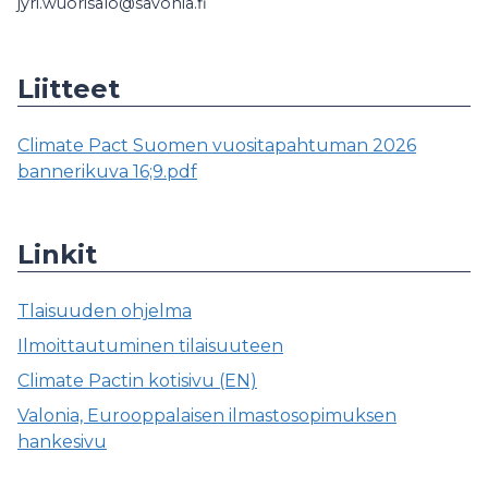
jyri.wuorisalo@savonia.fi
Liitteet
Climate Pact Suomen vuositapahtuman 2026
bannerikuva 16;9.pdf
Linkit
Tlaisuuden ohjelma
Ilmoittautuminen tilaisuuteen
Climate Pactin kotisivu (EN)
Valonia, Eurooppalaisen ilmastosopimuksen
hankesivu