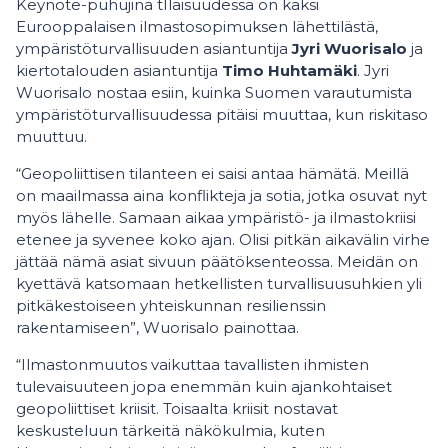
Keynote-puhujina tIlaisuudessa on kaksi
Eurooppalaisen ilmastosopimuksen lähettilästä,
ympäristöturvallisuuden asiantuntija
Jyri Wuorisalo
ja
kiertotalouden asiantuntija
Timo Huhtamäki
. Jyri
Wuorisalo nostaa esiin, kuinka Suomen varautumista
ympäristöturvallisuudessa pitäisi muuttaa, kun riskitaso
muuttuu.
“Geopoliittisen tilanteen ei saisi antaa hämätä. Meillä
on maailmassa aina konflikteja ja sotia, jotka osuvat nyt
myös lähelle. Samaan aikaa ympäristö- ja ilmastokriisi
etenee ja syvenee koko ajan. Olisi pitkän aikavälin virhe
jättää nämä asiat sivuun päätöksenteossa. Meidän on
kyettävä katsomaan hetkellisten turvallisuusuhkien yli
pitkäkestoiseen yhteiskunnan resilienssin
rakentamiseen”, Wuorisalo painottaa.
“Ilmastonmuutos vaikuttaa tavallisten ihmisten
tulevaisuuteen jopa enemmän kuin ajankohtaiset
geopoliittiset kriisit. Toisaalta kriisit nostavat
keskusteluun tärkeitä näkökulmia, kuten