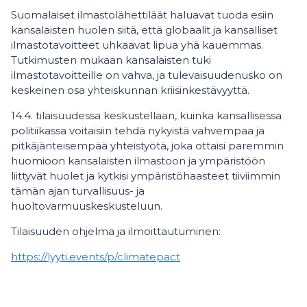
Suomalaiset ilmastolähettiläät haluavat tuoda esiin
kansalaisten huolen siitä, että globaalit ja kansalliset
ilmastotavoitteet uhkaavat lipua yhä kauemmas.
Tutkimusten mukaan kansalaisten tuki
ilmastotavoitteille on vahva, ja tulevaisuudenusko on
keskeinen osa yhteiskunnan kriisinkestävyyttä.
14.4. tilaisuudessa keskustellaan, kuinka kansallisessa
politiikassa voitaisiin tehdä nykyistä vahvempaa ja
pitkäjänteisempää yhteistyötä, joka ottaisi paremmin
huomioon kansalaisten ilmastoon ja ympäristöön
liittyvät huolet ja kytkisi ympäristöhaasteet tiiviimmin
tämän ajan turvallisuus- ja
huoltovarmuuskeskusteluun.
Tilaisuuden ohjelma ja ilmoittautuminen:
https://lyyti.events/p/climatepact