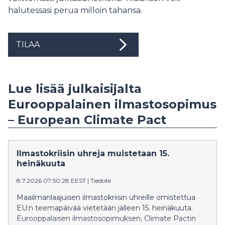
halutessasi perua milloin tahansa.
TILAA
Lue lisää julkaisijalta
Eurooppalainen ilmastosopimus
– European Climate Pact
Ilmastokriisin uhreja muistetaan 15.
heinäkuuta
8.7.2026 07:50:28 EEST
|
Tiedote
Maailmanlaajuisen ilmastokriisin uhreille omistettua
EU:n teemapäivää vietetään jälleen 15. heinäkuuta.
Eurooppalaisen ilmastosopimuksen, Climate Pactin