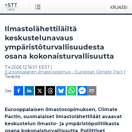
KIRJAUDU
Ilmastolähettiläiltä
keskustelunavaus
ympäristöturvallisuudesta
osana kokonaisturvallisuutta
7.4.2026 12:16:01 EEST
|
Eurooppalainen ilmastosopimus – European Climate Pact
|
Tiedote
Jaa
Eurooppalaisen ilmastosopimuksen, Climate
Pactin, suomalaiset ilmastolähettiläät avaavat
keskustelun ilmasto- ja ympäristöpolitiikasta
osana kokonaisturvallisuutta. Poliittiset