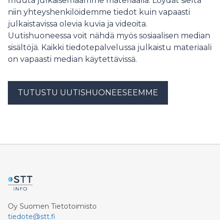
muuta julkaisemaamme materiaalia. Löydät sieltä
Euroopan laajuiseen verkostoon kuuluu nyt yli 1300
niin yhteyshenkilöidemme tiedot kuin vapaasti
vapaaehtoista.
julkaistavissa olevia kuvia ja videoita.
Uutishuoneessa voit nähdä myös sosiaalisen median
sisältöjä. Kaikki tiedotepalvelussa julkaistu materiaali
on vapaasti median käytettävissä.
TUTUSTU UUTISHUONEESEEMME
Oy Suomen Tietotoimisto
tiedote@stt.fi