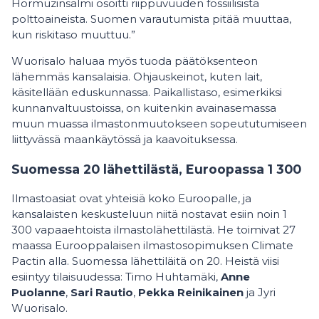
Hormuzinsalmi osoitti riippuvuuden fossiilisista
polttoaineista. Suomen varautumista pitää muuttaa,
kun riskitaso muuttuu.”
Wuorisalo haluaa myös tuoda päätöksenteon
lähemmäs kansalaisia. Ohjauskeinot, kuten lait,
käsitellään eduskunnassa. Paikallistaso, esimerkiksi
kunnanvaltuustoissa, on kuitenkin avainasemassa
muun muassa ilmastonmuutokseen sopeututumiseen
liittyvässä maankäytössä ja kaavoituksessa.
Suomessa 20 lähettilästä, Euroopassa 1 300
Ilmastoasiat ovat yhteisiä koko Euroopalle, ja
kansalaisten keskusteluun niitä nostavat esiin noin 1
300 vapaaehtoista ilmastolähettilästä. He toimivat 27
maassa Eurooppalaisen ilmastosopimuksen Climate
Pactin alla. Suomessa lähettiläitä on 20. Heistä viisi
esiintyy tilaisuudessa: Timo Huhtamäki,
Anne
Puolanne
,
Sari Rautio
,
Pekka Reinikainen
ja Jyri
Wuorisalo.