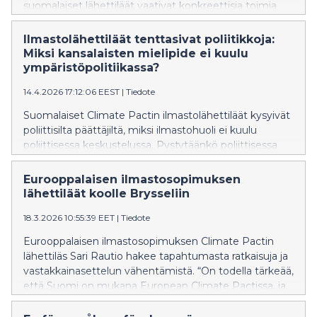
suomalaiset lähettiläät vaativat konkreettisia toimia
ilmastonmuutoksen hillitsemiseksi ja sään ääri-ilmiöihin
varautumiseksi.
Ilmastolähettiläät tenttasivat poliitikkoja:
Miksi kansalaisten mielipide ei kuulu
ympäristöpolitiikassa?
14.4.2026 17:12:06 EEST
|
Tiedote
Suomalaiset Climate Pactin ilmastolähettiläät kysyivät
poliittisilta päättäjiltä, miksi ilmastohuoli ei kuulu
poliittisessa keskustelussa. Pystytäänkö poliittisessa
päätöksenteossa kytkemään ilmastoteot osaksi
kokonaisturvallisuutta ja taloutta? Lähettiläät ja
Eurooppalaisen ilmastosopimuksen
poliitikot kohtasivat paneelissa Euroopan komission
lähettiläät koolle Brysseliin
Suomen edustustossa tiistaina.
18.3.2026 10:55:39 EET
|
Tiedote
Eurooppalaisen ilmastosopimuksen Climate Pactin
lähettiläs Sari Rautio hakee tapahtumasta ratkaisuja ja
vastakkainasettelun vähentämistä. “On todella tärkeää,
että Suomi on mukana European Climate Pactissa, ja
asiasta pitää välittää lisää tietoa ihmisille. Kukaan ei voi
tehdä kaikkea, mutta jokainen voi tehdä jotain”, Rautio