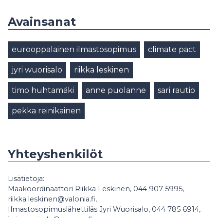
Avainsanat
eurooppalainen ilmastosopimus
climate pact
jyri wuorisalo
riikka leskinen
timo huhtamäki
anne puolanne
sari rautio
pekka reinikainen
Yhteyshenkilöt
Lisätietoja:
Maakoordinaattori Riikka Leskinen, 044 907 5995,
riikka.leskinen@valonia.fi,
Ilmastosopimuslähettiläs Jyri Wuorisalo, 044 785 6914,