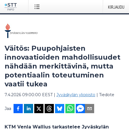
KIRJAUDU
Väitös: Puupohjaisten
innovaatioiden mahdollisuudet
nähdään merkittävinä, mutta
potentiaalin toteutuminen
vaatii tukea
7.4.2026 09:00:00 EEST
|
Jyväskylän yliopisto
|
Tiedote
Jaa
KTM Venla Wallius tarkastelee Jyväskylän