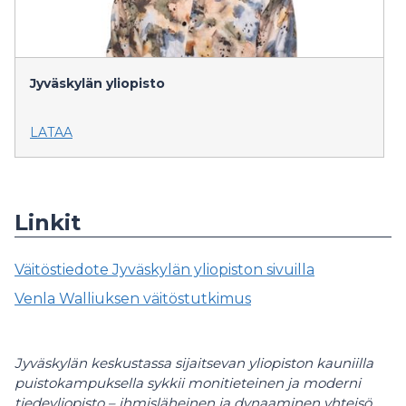
Jyväskylän yliopisto
LATAA
Linkit
Väitöstiedote Jyväskylän yliopiston sivuilla
Venla Walliuksen väitöstutkimus
Jyväskylän keskustassa sijaitsevan yliopiston kauniilla
puistokampuksella sykkii monitieteinen ja moderni
tiedeyliopisto – ihmisläheinen ja dynaaminen yhteisö,