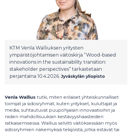
KTM Venla Walliuksen yritysten
ympäristöjohtamisen väitöskirja ”Wood-based
innovations in the sustainability transition:
stakeholder perspectives“ tarkastetaan
perjantaina 10.4.2026.
Jyväskylän yliopisto
Venla Wallius
tutki, miten erilaiset yhteiskunnalliset
toimijat ja sidosryhmät, kuten yritykset, kuluttajat ja
media, suhtautuvat puupohjaisiin innovaatioihin ja
niiden mahdollisuuksiin kestävyyshaasteiden
ratkaisemisessa. Wallius selvitti väitöksessään myös
sidosryhmien näkemyksiä tekijöistä, jotka estävät tai