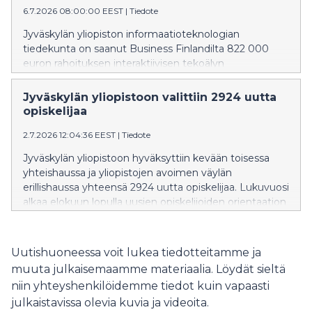
6.7.2026 08:00:00 EEST
|
Tiedote
Jyväskylän yliopiston informaatioteknologian
tiedekunta on saanut Business Finlandilta 822 000
euron rahoituksen interaktiivisen tekoälyn
kehittämiseen. Hankkeessa luodaan luotettavampia ja
paremmin ihmisten kanssa yhteistyöhön kykeneviä
Jyväskylän yliopistoon valittiin 2924 uutta
tekoälyjärjestelmiä sekä valmistellaan teknologiaa
opiskelijaa
kaupalliseen käyttöön.
2.7.2026 12:04:36 EEST
|
Tiedote
Jyväskylän yliopistoon hyväksyttiin kevään toisessa
yhteishaussa ja yliopistojen avoimen väylän
erillishaussa yhteensä 2924 uutta opiskelijaa. Lukuvuosi
alkaa elokuun lopulla uusien opiskelijoiden orientaation
merkeissä. Onnittelemme kaikkia valittuja!
Uutishuoneessa voit lukea tiedotteitamme ja
muuta julkaisemaamme materiaalia. Löydät sieltä
niin yhteyshenkilöidemme tiedot kuin vapaasti
julkaistavissa olevia kuvia ja videoita.