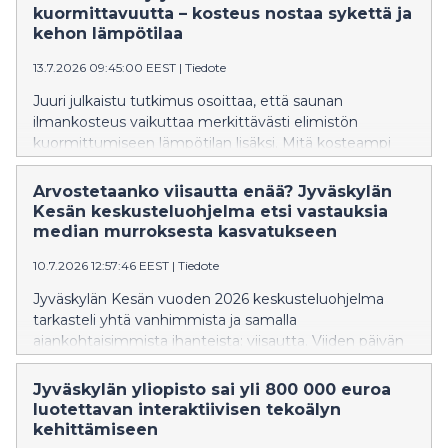
kuormittavuutta – kosteus nostaa sykettä ja
kehon lämpötilaa
13.7.2026 09:45:00 EEST
|
Tiedote
Juuri julkaistu tutkimus osoittaa, että saunan
ilmankosteus vaikuttaa merkittävästi elimistön
kuormittumiseen lämpötilan lisäksi. Mitä kosteampi
sauna on, sitä voimakkaammin syke ja kehon lämpötila
nousevat.
Arvostetaanko viisautta enää? Jyväskylän
Kesän keskusteluohjelma etsi vastauksia
median murroksesta kasvatukseen
10.7.2026 12:57:46 EEST
|
Tiedote
Jyväskylän Kesän vuoden 2026 keskusteluohjelma
tarkasteli yhtä vanhimmista ja samalla
ajankohtaisimmista ihanteista: viisautta. Viiden päivän
aikana keskusteluissa kysyttiin, miltä viisaus näyttää
aikana, jolloin huomiosta kilpaillaan
Jyväskylän yliopisto sai yli 800 000 euroa
ennennäkemättömällä voimalla, tekoäly muuttaa
luotettavan interaktiivisen tekoälyn
ajatteluamme ja yhteiskunnallinen keskustelu hakee
kehittämiseen
uusia muotojaan.