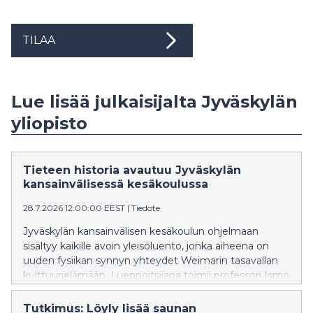
TILAA
Lue lisää julkaisijalta Jyväskylän
yliopisto
Tieteen historia avautuu Jyväskylän
kansainvälisessä kesäkoulussa
28.7.2026 12:00:00 EEST
|
Tiedote
Jyväskylän kansainvälisen kesäkoulun ohjelmaan
sisältyy kaikille avoin yleisöluento, jonka aiheena on
uuden fysiikan synnyn yhteydet Weimarin tasavallan
kulttuurielämään. Luennoitsijana toimii professori Ismo
Koponen Helsingin yliopistosta.
Tutkimus: Löyly lisää saunan