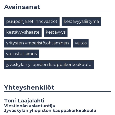
Avainsanat
puupohjaiset innovaatiot
kestävyyssiirtymä
kestävyyshaaste
kestävyys
yritysten ympäristöjohtaminen
väitös
väitöstutkimus
jyväskylän yliopiston kauppakorkeakoulu
Yhteyshenkilöt
Toni Laajalahti
Viestinnän asiantuntija
Jyväskylän yliopiston kauppakorkeakoulu