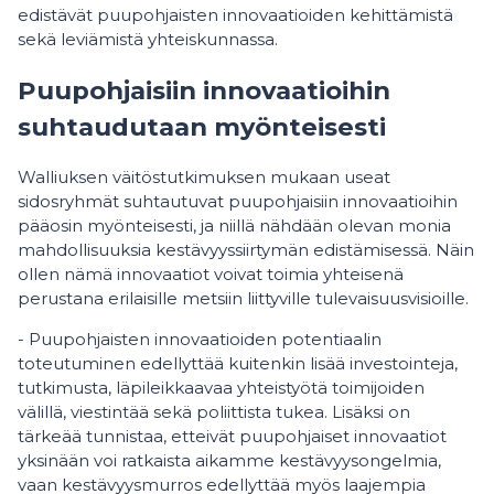
edistävät puupohjaisten innovaatioiden kehittämistä
sekä leviämistä yhteiskunnassa.
Puupohjaisiin innovaatioihin
suhtaudutaan myönteisesti
Walliuksen väitöstutkimuksen mukaan useat
sidosryhmät suhtautuvat puupohjaisiin innovaatioihin
pääosin myönteisesti, ja niillä nähdään olevan monia
mahdollisuuksia kestävyyssiirtymän edistämisessä. Näin
ollen nämä innovaatiot voivat toimia yhteisenä
perustana erilaisille metsiin liittyville tulevaisuusvisioille.
- Puupohjaisten innovaatioiden potentiaalin
toteutuminen edellyttää kuitenkin lisää investointeja,
tutkimusta, läpileikkaavaa yhteistyötä toimijoiden
välillä, viestintää sekä poliittista tukea. Lisäksi on
tärkeää tunnistaa, etteivät puupohjaiset innovaatiot
yksinään voi ratkaista aikamme kestävyysongelmia,
vaan kestävyysmurros edellyttää myös laajempia