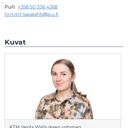
Puh:
+358 50 336 4368
toni.m.t.laajalahti@jyu.fi
Kuvat
KTM Venla Walliuksen yritysten