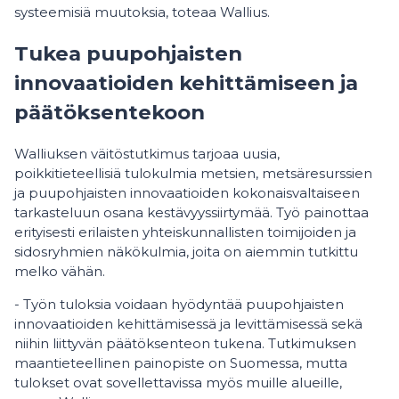
systeemisiä muutoksia, toteaa Wallius.
Tukea puupohjaisten
innovaatioiden kehittämiseen ja
päätöksentekoon
Walliuksen väitöstutkimus tarjoaa uusia,
poikkitieteellisiä tulokulmia metsien, metsäresurssien
ja puupohjaisten innovaatioiden kokonaisvaltaiseen
tarkasteluun osana kestävyyssiirtymää. Työ painottaa
erityisesti erilaisten yhteiskunnallisten toimijoiden ja
sidosryhmien näkökulmia, joita on aiemmin tutkittu
melko vähän.
- Työn tuloksia voidaan hyödyntää puupohjaisten
innovaatioiden kehittämisessä ja levittämisessä sekä
niihin liittyvän päätöksenteon tukena. Tutkimuksen
maantieteellinen painopiste on Suomessa, mutta
tulokset ovat sovellettavissa myös muille alueille,