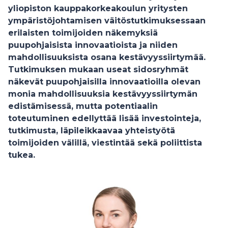
yliopiston kauppakorkeakoulun yritysten
ympäristöjohtamisen väitöstutkimuksessaan
erilaisten toimijoiden näkemyksiä
puupohjaisista innovaatioista ja niiden
mahdollisuuksista osana kestävyyssiirtymää.
Tutkimuksen mukaan useat sidosryhmät
näkevät puupohjaisilla innovaatioilla olevan
monia mahdollisuuksia kestävyyssiirtymän
edistämisessä, mutta potentiaalin
toteutuminen edellyttää lisää investointeja,
tutkimusta, läpileikkaavaa yhteistyötä
toimijoiden välillä, viestintää sekä poliittista
tukea.