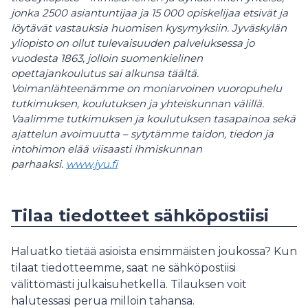
jonka 2500 asiantuntijaa ja 15 000 opiskelijaa etsivät ja
löytävät vastauksia huomisen kysymyksiin. Jyväskylän
yliopisto on ollut tulevaisuuden palveluksessa jo
vuodesta 1863, jolloin suomenkielinen
opettajankoulutus sai alkunsa täältä.
Voimanlähteenämme on moniarvoinen vuoropuhelu
tutkimuksen, koulutuksen ja yhteiskunnan välillä.
Vaalimme tutkimuksen ja koulutuksen tasapainoa sekä
ajattelun avoimuutta – sytytämme taidon, tiedon ja
intohimon elää viisaasti ihmiskunnan
parhaaksi.
www.jyu.fi
Tilaa tiedotteet sähköpostiisi
Haluatko tietää asioista ensimmäisten joukossa? Kun
tilaat tiedotteemme, saat ne sähköpostiisi
välittömästi julkaisuhetkellä. Tilauksen voit
halutessasi perua milloin tahansa.