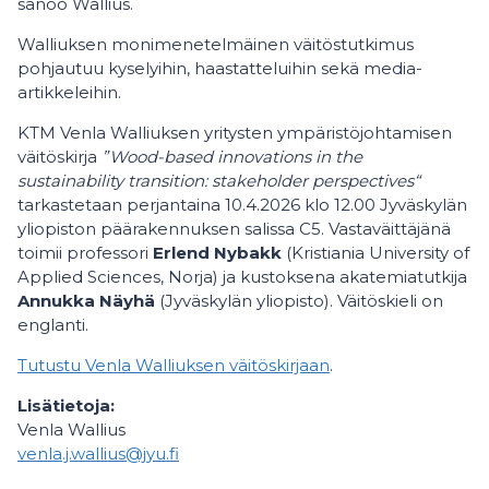
sanoo Wallius.
Walliuksen monimenetelmäinen väitöstutkimus
pohjautuu kyselyihin, haastatteluihin sekä media-
artikkeleihin.
KTM Venla Walliuksen yritysten ympäristöjohtamisen
väitöskirja
”Wood-based innovations in the
sustainability transition: stakeholder perspectives“
tarkastetaan perjantaina 10.4.2026 klo 12.00 Jyväskylän
yliopiston päärakennuksen salissa C5. Vastaväittäjänä
toimii professori
Erlend Nybakk
(Kristiania University of
Applied Sciences, Norja) ja kustoksena akatemiatutkija
Annukka Näyhä
(Jyväskylän yliopisto). Väitöskieli on
englanti.
Tutustu Venla Walliuksen väitöskirjaan
.
Lisätietoja:
Venla Wallius
venla.j.wallius@jyu.fi