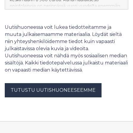
opintolainoja on perinnässä vuosi vuodelta enemmän.
Uutishuoneessa voit lukea tiedotteitamme ja
muuta julkaisemaamme materiaalia. Löydät sieltä
niin yhteyshenkilöidemme tiedot kuin vapaasti
julkaistavissa olevia kuvia ja videoita.
Uutishuoneessa voit nähdä myös sosiaalisen median
sisältöjä. Kaikki tiedotepalvelussa julkaistu materiaali
on vapaasti median käytettävissä.
TUTUSTU UUTISHUONEESEEMME