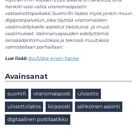
henkilö voisi valita viranomaispostin
vastaanottopaikaksi Suomi.fin lisäksi myös jonkin muun
digipostipalvelun, joka täyttää viranomaisten
viestinvälitykselle asetetut tietoturva- ja muut
vaatimukset. Valinnanvapauden edellyttämiä
lainsäädäntömuutoksia ja teknisiä muutoksia
valmistellaan parhaillaan.
Lue lisää:
dvv.fi/digi-ensin-hanke
Avainsanat
suomi.fi
viranomaisposti
ulosotto
ulosottolaitos
kirjeposti
sähköinen asiointi
digitaalinen postilaatikko