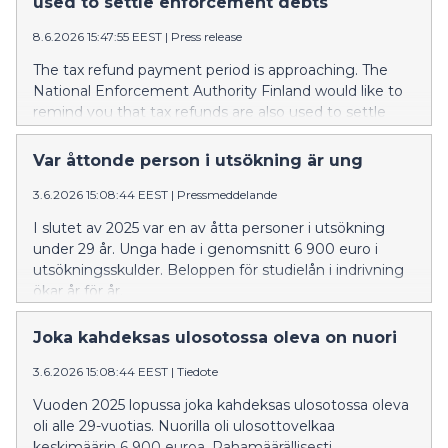
used to settle enforcement debts
8.6.2026 15:47:55 EEST
|
Press release
The tax refund payment period is approaching. The
National Enforcement Authority Finland would like to
remind you that tax refunds are also used to settle
debts in enforcement.
Var åttonde person i utsökning är ung
3.6.2026 15:08:44 EEST
|
Pressmeddelande
I slutet av 2025 var en av åtta personer i utsökning
under 29 år. Unga hade i genomsnitt 6 900 euro i
utsökningsskulder. Beloppen för studielån i indrivning
ökar år för år.
Joka kahdeksas ulosotossa oleva on nuori
3.6.2026 15:08:44 EEST
|
Tiedote
Vuoden 2025 lopussa joka kahdeksas ulosotossa oleva
oli alle 29-vuotias. Nuorilla oli ulosottovelkaa
keskimäärin 6 900 euroa. Rahamäärällisesti