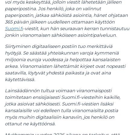
voi myös keskeyttää, jolloin viestit lähetetään jälleen
paperipostina. Jos henkilö, joka on valinnut
paperipostin, jatkaa sähköistä asiointia, hänet ohjataan
365 päivän jälkeen uudelleen ottamaan käyttöön
Suomi.fi
-viestit, kun hän seuraavan kerran tunnistautuu
jonkin viranomaisen sähköiseen asiointipalveluun.
Siirtyminen digitaaliseen postiin tuo merkittäviä
hyötyjä. Se säästää yhteiskunnan varoja kymmeniä
miljoonia euroja vuodessa ja helpottaa kansalaisten
arkea. Viranomaisten lähettämät kirjeet ovat nopeasti
saatavilla, löytyvät yhdestä paikasta ja ovat aina
käytettävissä.
Lainsäädännön tultua voimaan viranomaisposti
toimitetaan ensisijaisesti Suomi.fi-viesteihin kaikille,
jotka asioivat sähköisesti. Suomi.fi-viestien lisäksi
kansalaisille voi edelleen tulla viranomaisilta postia
myös muihin digitaalisiin kanaviin, jos henkilö on
ottanut ne käyttöönsä.
Myöhemmin vuoden 2026 aikana on tarkoitus, että