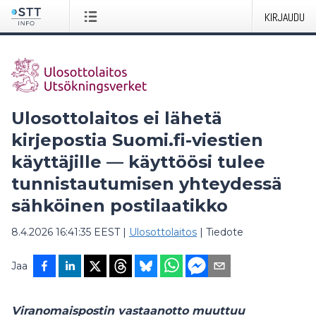
KIRJAUDU
Ulosottolaitos ei lähetä
kirjepostia Suomi.fi-viestien
käyttäjille — käyttöösi tulee
tunnistautumisen yhteydessä
sähköinen postilaatikko
8.4.2026 16:41:35 EEST
|
Ulosottolaitos
|
Tiedote
Jaa
Viranomaispostin vastaanotto muuttuu