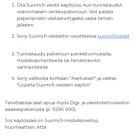
Ota Suomi.fi-viestit käyttöösi, kun tunnistaudut
viranomaisen verkkopalveluun. Voit palata
paperipostin vastaanottajaksi vasta tämän
jälkeen.
Siirry Suomi.fi-viesteihin osoitteessa
suomi.fi/viestit
.
Tunnistaudu palveluun pankkitunnuksilla,
mobiilivarmenteella tai henkilökortin
varmenteella.
Siirry valikosta kohtaan ”Asetukset” ja valitse
"Lopeta Suomi.fi-viestien käyttö".
Tarvittaessa saat apua myös Digi- ja väestötietoviraston
asiakaspalvelusta (p. 0295 000).
Jos käytössäsi on Suomi.fi-mobiilisovellus,
huomaathan, että