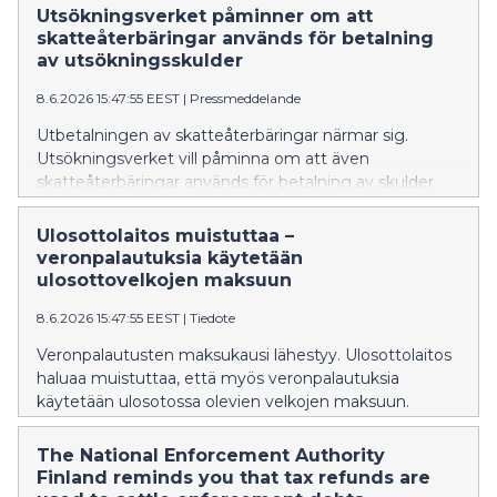
Utsökningsverket påminner om att
skatteåterbäringar används för betalning
av utsökningsskulder
8.6.2026 15:47:55 EEST
|
Pressmeddelande
Utbetalningen av skatteåterbäringar närmar sig.
Utsökningsverket vill påminna om att även
skatteåterbäringar används för betalning av skulder
som är föremål för utsökning.
Ulosottolaitos muistuttaa –
veronpalautuksia käytetään
ulosottovelkojen maksuun
8.6.2026 15:47:55 EEST
|
Tiedote
Veronpalautusten maksukausi lähestyy. Ulosottolaitos
haluaa muistuttaa, että myös veronpalautuksia
käytetään ulosotossa olevien velkojen maksuun.
The National Enforcement Authority
Finland reminds you that tax refunds are