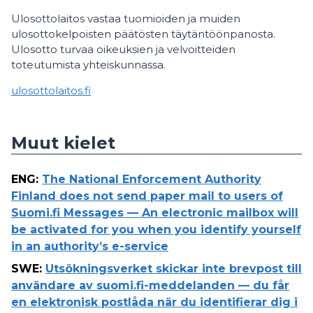
Ulosottolaitos vastaa tuomioiden ja muiden
ulosottokelpoisten päätösten täytäntöönpanosta.
Ulosotto turvaa oikeuksien ja velvoitteiden
toteutumista yhteiskunnassa.
ulosottolaitos.fi
Muut kielet
ENG
:
The National Enforcement Authority
Finland does not send paper mail to users of
Suomi.fi Messages — An electronic mailbox will
be activated for you when you identify yourself
in an authority’s e-service
SWE
:
Utsökningsverket skickar inte brevpost till
användare av suomi.fi-meddelanden — du får
en elektronisk postlåda när du identifierar dig i