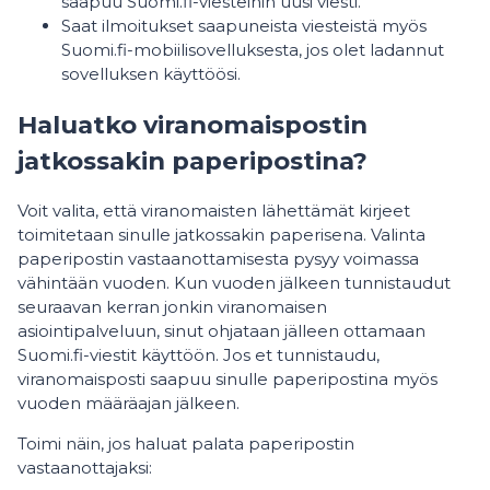
saapuu Suomi.fi-viesteihin uusi viesti.
Saat ilmoitukset saapuneista viesteistä myös
Suomi.fi-mobiilisovelluksesta, jos olet ladannut
sovelluksen käyttöösi.
Haluatko viranomaispostin
jatkossakin paperipostina?
Voit valita, että viranomaisten lähettämät kirjeet
toimitetaan sinulle jatkossakin paperisena. Valinta
paperipostin vastaanottamisesta pysyy voimassa
vähintään vuoden. Kun vuoden jälkeen tunnistaudut
seuraavan kerran jonkin viranomaisen
asiointipalveluun, sinut ohjataan jälleen ottamaan
Suomi.fi-viestit käyttöön. Jos et tunnistaudu,
viranomaisposti saapuu sinulle paperipostina myös
vuoden määräajan jälkeen.
Toimi näin, jos haluat palata paperipostin
vastaanottajaksi: