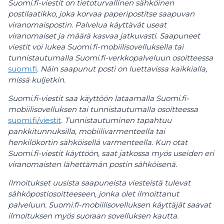
Suomi.fi-viestit on tietoturvallinen sähköinen
postilaatikko, joka korvaa paperipostitse saapuvan
viranomaispostin. Palvelua käyttävät useat
viranomaiset ja määrä kasvaa jatkuvasti. Saapuneet
viestit voi lukea Suomi.fi-mobiilisovelluksella tai
tunnistautumalla Suomi.fi-verkkopalveluun osoitteessa
suomi.fi
. Näin saapunut posti on luettavissa kaikkialla,
missä kuljetkin.
Suomi.fi-viestit saa käyttöön lataamalla Suomi.fi-
mobiilisovelluksen tai tunnistautumalla osoitteessa
suomi.fi/viestit
. Tunnistautuminen tapahtuu
pankkitunnuksilla, mobiilivarmenteella tai
henkilökortin sähköisellä varmenteella. Kun otat
Suomi.fi-viestit käyttöön, saat jatkossa myös useiden eri
viranomaisten lähettämän postin sähköisenä.
Ilmoitukset uusista saapuneista viesteistä tulevat
sähköpostiosoitteeseen, jonka olet ilmoittanut
palveluun. Suomi.fi-mobiilisovelluksen käyttäjät saavat
ilmoituksen myös suoraan sovelluksen kautta.