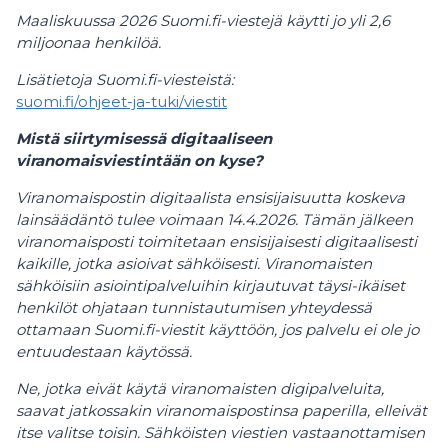
Maaliskuussa 2026 Suomi.fi-viestejä käytti jo yli 2,6
miljoonaa henkilöä.
Lisätietoja Suomi.fi-viesteistä:
suomi.fi/ohjeet-ja-tuki/viestit
Mistä siirtymisessä digitaaliseen
viranomaisviestintään on kyse?
Viranomaispostin digitaalista ensisijaisuutta koskeva
lainsäädäntö tulee voimaan 14.4.2026. Tämän jälkeen
viranomaisposti toimitetaan ensisijaisesti digitaalisesti
kaikille, jotka asioivat sähköisesti. Viranomaisten
sähköisiin asiointipalveluihin kirjautuvat täysi-ikäiset
henkilöt ohjataan tunnistautumisen yhteydessä
ottamaan Suomi.fi-viestit käyttöön, jos palvelu ei ole jo
entuudestaan käytössä.
Ne, jotka eivät käytä viranomaisten digipalveluita,
saavat jatkossakin viranomaispostinsa paperilla, elleivät
itse valitse toisin. Sähköisten viestien vastaanottamisen