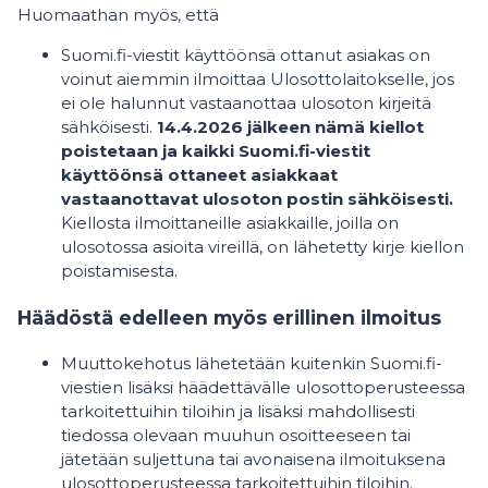
Huomaathan myös, että
Suomi.fi-viestit käyttöönsä ottanut asiakas on
voinut aiemmin ilmoittaa Ulosottolaitokselle, jos
ei ole halunnut vastaanottaa ulosoton kirjeitä
sähköisesti.
14.4.2026 jälkeen nämä kiellot
poistetaan ja kaikki Suomi.fi-viestit
käyttöönsä ottaneet asiakkaat
vastaanottavat ulosoton postin sähköisesti.
Kiellosta ilmoittaneille asiakkaille, joilla on
ulosotossa asioita vireillä, on lähetetty kirje kiellon
poistamisesta.
Häädöstä edelleen myös erillinen ilmoitus
Muuttokehotus lähetetään kuitenkin Suomi.fi-
viestien lisäksi häädettävälle ulosottoperusteessa
tarkoitettuihin tiloihin ja lisäksi mahdollisesti
tiedossa olevaan muuhun osoitteeseen tai
jätetään suljettuna tai avonaisena ilmoituksena
ulosottoperusteessa tarkoitettuihin tiloihin.