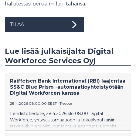
halutessasi perua milloin tahansa.
TILAA
Lue lisää julkaisijalta Digital
Workforce Services Oyj
Raiffeisen Bank International (RBI) laajentaa
SS&C Blue Prism -automaatioyhteistyötään
Digital Workforcen kanssa
28.4.2026 08:00:00 EEST
|
Tiedote
Lehdistötiedote, 28.4.2026 klo 08.00 Digital
Workforce, yritysautomaatioon ja tekoälypohjaisiin
ratkaisuihin erikoistunut johtava asiantuntija ilmoitti
tänään, että Raiffeisen Bank International (RBI), yksi