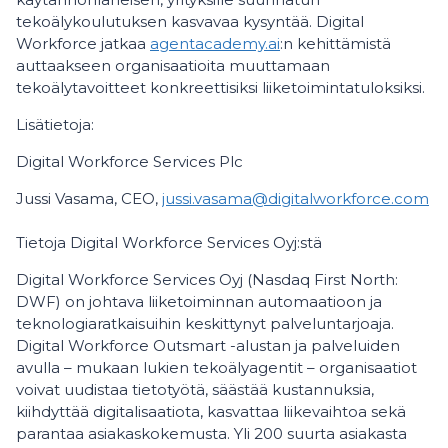
tekoälykoulutuksen kasvavaa kysyntää. Digital
Workforce jatkaa
agentacademy.ai
:n kehittämistä
auttaakseen organisaatioita muuttamaan
tekoälytavoitteet konkreettisiksi liiketoimintatuloksiksi.
Lisätietoja:
Digital Workforce Services Plc
Jussi Vasama, CEO,
jussi.vasama@digitalworkforce.com
Tietoja Digital Workforce Services Oyj:stä
Digital Workforce Services Oyj (Nasdaq First North:
DWF) on johtava liiketoiminnan automaatioon ja
teknologiaratkaisuihin keskittynyt palveluntarjoaja.
Digital Workforce Outsmart -alustan ja palveluiden
avulla – mukaan lukien tekoälyagentit – organisaatiot
voivat uudistaa tietotyötä, säästää kustannuksia,
kiihdyttää digitalisaatiota, kasvattaa liikevaihtoa sekä
parantaa asiakaskokemusta. Yli 200 suurta asiakasta