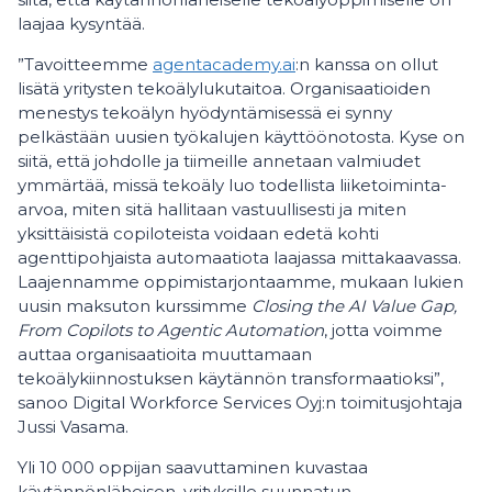
laajaa kysyntää.
”Tavoitteemme
agentacademy.ai
:n kanssa on ollut
lisätä yritysten tekoälylukutaitoa. Organisaatioiden
menestys tekoälyn hyödyntämisessä ei synny
pelkästään uusien työkalujen käyttöönotosta. Kyse on
siitä, että johdolle ja tiimeille annetaan valmiudet
ymmärtää, missä tekoäly luo todellista liiketoiminta-
arvoa, miten sitä hallitaan vastuullisesti ja miten
yksittäisistä copiloteista voidaan edetä kohti
agenttipohjaista automaatiota laajassa mittakaavassa.
Laajennamme oppimistarjontaamme, mukaan lukien
uusin maksuton kurssimme
Closing the AI Value Gap,
From Copilots to Agentic Automation
, jotta voimme
auttaa organisaatioita muuttamaan
tekoälykiinnostuksen käytännön transformaatioksi”,
sanoo Digital Workforce Services Oyj:n toimitusjohtaja
Jussi Vasama.
Yli 10 000 oppijan saavuttaminen kuvastaa
käytännönläheisen, yrityksille suunnatun