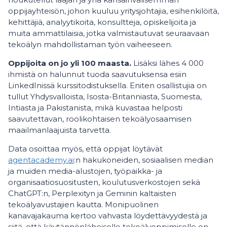
oppijayhteisön, johon kuuluu yritysjohtajia, esihenkilöitä,
kehittäjiä, analyytikoita, konsultteja, opiskelijoita ja
muita ammattilaisia, jotka valmistautuvat seuraavaan
tekoälyn mahdollistaman työn vaiheeseen.
Oppijoita on jo yli 100 maasta.
Lisäksi lähes 4 000
ihmistä on halunnut tuoda saavutuksensa esiin
LinkedInissä kurssitodistuksella. Eniten osallistujia on
tullut Yhdysvalloista, Isosta-Britanniasta, Suomesta,
Intiasta ja Pakistanista, mikä kuvastaa helposti
saavutettavan, roolikohtaisen tekoälyosaamisen
maailmanlaajuista tarvetta.
Data osoittaa myös, että oppijat löytävät
agentacademy.ai
:n hakukoneiden, sosiaalisen median
ja muiden media-alustojen, työpaikka- ja
organisaatiosuositusten, koulutusverkostojen sekä
ChatGPT:n, Perplexityn ja Geminin kaltaisten
tekoälyavustajien kautta. Monipuolinen
kanavajakauma kertoo vahvasta löydettävyydestä ja
siitä, että käytännönläheiselle tekoälyoppimiselle on