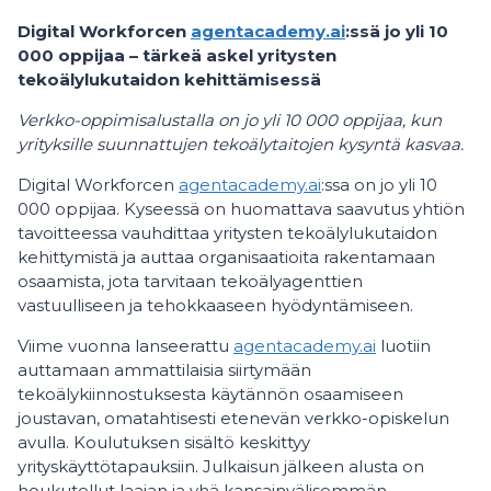
Digital Workforcen
agentacademy.ai
:ssä jo yli 10
000 oppijaa – tärkeä askel yritysten
tekoälylukutaidon kehittämisessä
Verkko-oppimisalustalla on jo yli 10 000 oppijaa, kun
yrityksille suunnattujen tekoälytaitojen kysyntä kasvaa.
Digital Workforcen
agentacademy.ai
:ssa on jo yli 10
000 oppijaa. Kyseessä on huomattava saavutus yhtiön
tavoitteessa vauhdittaa yritysten tekoälylukutaidon
kehittymistä ja auttaa organisaatioita rakentamaan
osaamista, jota tarvitaan tekoälyagenttien
vastuulliseen ja tehokkaaseen hyödyntämiseen.
Viime vuonna lanseerattu
agentacademy.ai
luotiin
auttamaan ammattilaisia siirtymään
tekoälykiinnostuksesta käytännön osaamiseen
joustavan, omatahtisesti etenevän verkko-opiskelun
avulla. Koulutuksen sisältö keskittyy
yrityskäyttötapauksiin. Julkaisun jälkeen alusta on
houkutellut laajan ja yhä kansainvälisemmän