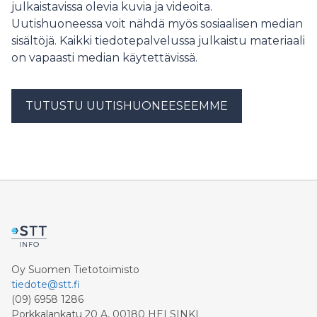
1044 Investor relations | Digital Workforce
julkaistavissa olevia kuvia ja videoita.
esittelee yhtiön tekoälystrategiaa, AI-agenttipohjaisia
Uutishuoneessa voit nähdä myös sosiaalisen median
tuotteita ja niihin liittyviä kumppanuuksia.
Terveydenhuollon liiketoiminta-alueen johtaja Juha
sisältöjä. Kaikki tiedotepalvelussa julkaistu materiaali
Nieminen tarkastelee tarkemmin terveydenhuollon
on vapaasti median käytettävissä.
automaatiomarkkinaa ja kasvunäkymiä sekä
viimeaikaisia asiakasratkaisuja. Tilaisuus järjestetään
Sanoma-talossa sijaitseva Flik Studio Elielissä (osoite:
TUTUSTU UUTISHUONEESEEMME
Töölönlahdenkatu 2), jossa osallistujille on kahvitarjoilu
ennen ohjelman alkamista. Paikan päällä osallistu
Oy Suomen Tietotoimisto
tiedote@stt.fi
(09) 6958 1286
Porkkalankatu 20 A, 00180 HELSINKI