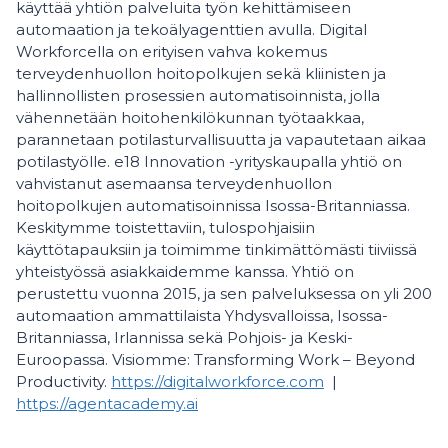
käyttää yhtiön palveluita työn kehittämiseen
automaation ja tekoälyagenttien avulla. Digital
Workforcella on erityisen vahva kokemus
terveydenhuollon hoitopolkujen sekä kliinisten ja
hallinnollisten prosessien automatisoinnista, jolla
vähennetään hoitohenkilökunnan työtaakkaa,
parannetaan potilasturvallisuutta ja vapautetaan aikaa
potilastyölle. e18 Innovation -yrityskaupalla yhtiö on
vahvistanut asemaansa terveydenhuollon
hoitopolkujen automatisoinnissa Isossa-Britanniassa.
Keskitymme toistettaviin, tulospohjaisiin
käyttötapauksiin ja toimimme tinkimättömästi tiiviissä
yhteistyössä asiakkaidemme kanssa. Yhtiö on
perustettu vuonna 2015, ja sen palveluksessa on yli 200
automaation ammattilaista Yhdysvalloissa, Isossa-
Britanniassa, Irlannissa sekä Pohjois- ja Keski-
Euroopassa. Visiomme: Transforming Work – Beyond
Productivity.
https://digitalworkforce.com
|
https://agentacademy.ai