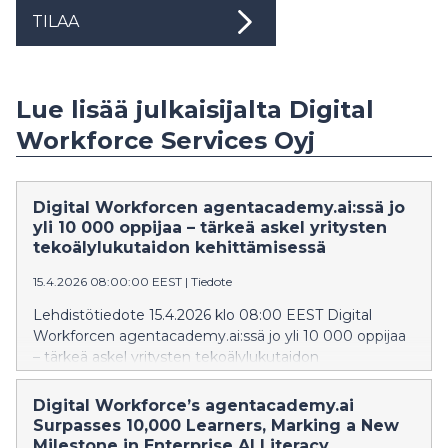
TILAA
Lue lisää julkaisijalta Digital
Workforce Services Oyj
Digital Workforcen agentacademy.ai:ssä jo
yli 10 000 oppijaa – tärkeä askel yritysten
tekoälylukutaidon kehittämisessä
15.4.2026 08:00:00 EEST
|
Tiedote
Lehdistötiedote 15.4.2026 klo 08:00 EEST Digital
Workforcen agentacademy.ai:ssä jo yli 10 000 oppijaa
– tärkeä askel yritysten tekoälylukutaidon
kehittämisessä Verkko-oppimisalustalla on jo yli 10 000
oppijaa, kun yrityksille suunnattujen tekoälytaitojen
Digital Workforce’s agentacademy.ai
kysyntä kasvaa. Digital Workforcen
Surpasses 10,000 Learners, Marking a New
agentacademy.ai:ssa on jo yli 10 000 oppijaa. Kyseessä
Milestone in Enterprise AI Literacy