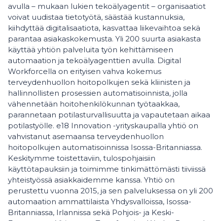
avulla – mukaan lukien tekoälyagentit – organisaatiot
voivat uudistaa tietotyötä, säästää kustannuksia,
kiihdyttää digitalisaatiota, kasvattaa liikevaihtoa sekä
parantaa asiakaskokemusta. Yli 200 suurta asiakasta
käyttää yhtiön palveluita työn kehittämiseen
automaation ja tekoälyagenttien avulla. Digital
Workforcella on erityisen vahva kokemus
terveydenhuollon hoitopolkujen sekä kliinisten ja
hallinnollisten prosessien automatisoinnista, jolla
vähennetään hoitohenkilökunnan työtaakkaa,
parannetaan potilasturvallisuutta ja vapautetaan aikaa
potilastyölle. e18 Innovation -yrityskaupalla yhtiö on
vahvistanut asemaansa terveydenhuollon
hoitopolkujen automatisoinnissa Isossa-Britanniassa.
Keskitymme toistettaviin, tulospohjaisiin
käyttötapauksiin ja toimimme tinkimättömästi tiiviissä
yhteistyössä asiakkaidemme kanssa. Yhtiö on
perustettu vuonna 2015, ja sen palveluksessa on yli 200
automaation ammattilaista Yhdysvalloissa, Isossa-
Britanniassa, Irlannissa sekä Pohjois- ja Keski-