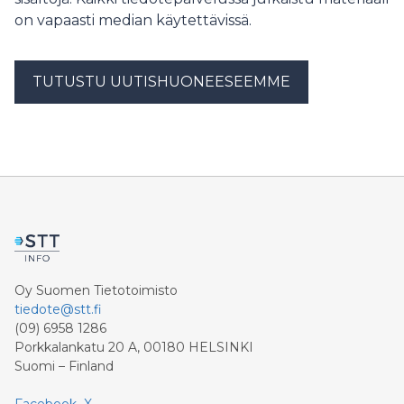
Nieminen tarkastelee tarkemmin terveydenhuollon
on vapaasti median käytettävissä.
automaatiomarkkinaa ja kasvunäkymiä sekä
viimeaikaisia asiakasratkaisuja. Tilaisuus järjestetään
Sanoma-talossa sijaitseva Flik Studio Elielissä (osoite:
TUTUSTU UUTISHUONEESEEMME
Töölönlahdenkatu 2), jossa osallistujille on kahvitarjoilu
ennen ohjelman alkamista. Paikan päällä osallistu
Oy Suomen Tietotoimisto
tiedote@stt.fi
(09) 6958 1286
Porkkalankatu 20 A, 00180 HELSINKI
Suomi – Finland