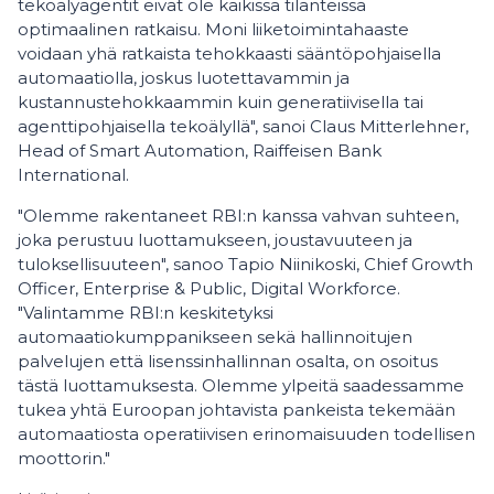
tekoälyagentit eivät ole kaikissa tilanteissa
optimaalinen ratkaisu. Moni liiketoimintahaaste
voidaan yhä ratkaista tehokkaasti sääntöpohjaisella
automaatiolla, joskus luotettavammin ja
kustannustehokkaammin kuin generatiivisella tai
agenttipohjaisella tekoälyllä", sanoi Claus Mitterlehner,
Head of Smart Automation, Raiffeisen Bank
International.
"Olemme rakentaneet RBI:n kanssa vahvan suhteen,
joka perustuu luottamukseen, joustavuuteen ja
tuloksellisuuteen", sanoo Tapio Niinikoski, Chief Growth
Officer, Enterprise & Public, Digital Workforce.
"Valintamme RBI:n keskitetyksi
automaatiokumppanikseen sekä hallinnoitujen
palvelujen että lisenssinhallinnan osalta, on osoitus
tästä luottamuksesta. Olemme ylpeitä saadessamme
tukea yhtä Euroopan johtavista pankeista tekemään
automaatiosta operatiivisen erinomaisuuden todellisen
moottorin."