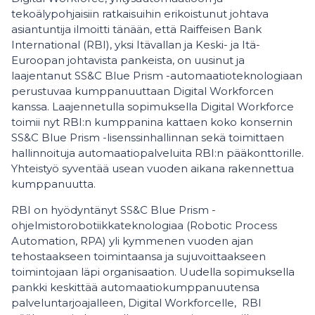
tekoälypohjaisiin ratkaisuihin erikoistunut johtava
asiantuntija ilmoitti tänään, että Raiffeisen Bank
International (RBI), yksi Itävallan ja Keski- ja Itä-
Euroopan johtavista pankeista, on uusinut ja
laajentanut SS&C Blue Prism -automaatioteknologiaan
perustuvaa kumppanuuttaan Digital Workforcen
kanssa. Laajennetulla sopimuksella Digital Workforce
toimii nyt RBI:n kumppanina kattaen koko konsernin
SS&C Blue Prism -lisenssinhallinnan sekä toimittaen
hallinnoituja automaatiopalveluita RBI:n pääkonttorille.
Yhteistyö syventää usean vuoden aikana rakennettua
kumppanuutta.
RBI on hyödyntänyt SS&C Blue Prism -
ohjelmistorobotiikkateknologiaa (Robotic Process
Automation, RPA) yli kymmenen vuoden ajan
tehostaakseen toimintaansa ja sujuvoittaakseen
toimintojaan läpi organisaation. Uudella sopimuksella
pankki keskittää automaatiokumppanuutensa
palveluntarjoajalleen, Digital Workforcelle, RBI