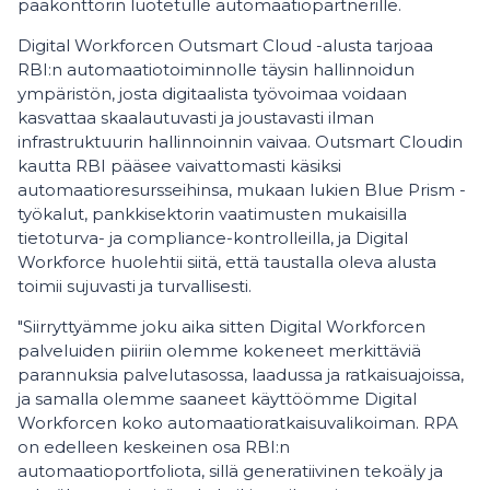
pääkonttorin luotetulle automaatiopartnerille.
Digital Workforcen Outsmart Cloud -alusta tarjoaa
RBI:n automaatiotoiminnolle täysin hallinnoidun
ympäristön, josta digitaalista työvoimaa voidaan
kasvattaa skaalautuvasti ja joustavasti ilman
infrastruktuurin hallinnoinnin vaivaa. Outsmart Cloudin
kautta RBI pääsee vaivattomasti käsiksi
automaatioresursseihinsa, mukaan lukien Blue Prism -
työkalut, pankkisektorin vaatimusten mukaisilla
tietoturva- ja compliance-kontrolleilla, ja Digital
Workforce huolehtii siitä, että taustalla oleva alusta
toimii sujuvasti ja turvallisesti.
"Siirryttyämme joku aika sitten Digital Workforcen
palveluiden piiriin olemme kokeneet merkittäviä
parannuksia palvelutasossa, laadussa ja ratkaisuajoissa,
ja samalla olemme saaneet käyttöömme Digital
Workforcen koko automaatioratkaisuvalikoiman. RPA
on edelleen keskeinen osa RBI:n
automaatioportfoliota, sillä generatiivinen tekoäly ja