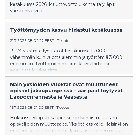
kesäkuussa 2026. Muuttovoitto ulkomailta ylläpiti
väestönkasvua.
Työttömyyden kasvu hidastui kesäkuussa
21.7.2026 08:02:22 EEST
|
Tiedote
15–74-vuotiaita työllisiä oli kesäkuussa 15 000
vähemmän kuin vuotta aiemmin ja työttömiä 3 000
enemmän. Työttömien määrän kasvu hidastui
edellisistä kuukausista.
Näin yksiöiden vuokrat ovat muuttuneet
opiskelijakaupungeissa – ääripäät löytyvät
Lappeenrannasta ja Vaasasta
16.7.2026 08:01:02 EEST
|
Tiedote
Elokuussa yliopistokaupunkeihin kohdistuu uusien
opiskelijoiden muuttoaalto. Yksiötä etsivälle Helsinki on
edelleen kallein vaihtoehto, kun taas vuokrien nousu
on ollut suurinta Vaasassa.