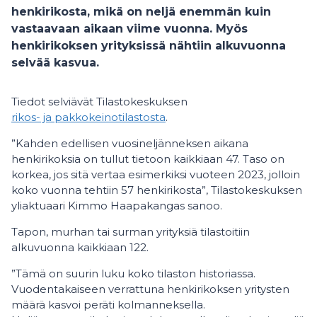
henkirikosta, mikä on neljä enemmän kuin
vastaavaan aikaan viime vuonna. Myös
henkirikoksen yrityksissä nähtiin alkuvuonna
selvää kasvua.
Tiedot selviävät Tilastokeskuksen
rikos- ja pakkokeinotilastosta
.
”Kahden edellisen vuosineljänneksen aikana
henkirikoksia on tullut tietoon kaikkiaan 47. Taso on
korkea, jos sitä vertaa esimerkiksi vuoteen 2023, jolloin
koko vuonna tehtiin 57 henkirikosta”, Tilastokeskuksen
yliaktuaari Kimmo Haapakangas sanoo.
Tapon, murhan tai surman yrityksiä tilastoitiin
alkuvuonna kaikkiaan 122.
”Tämä on suurin luku koko tilaston historiassa.
Vuodentakaiseen verrattuna henkirikoksen yritysten
määrä kasvoi peräti kolmanneksella.