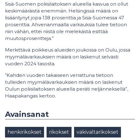
Sisä-Suomen poliisilaitoksen alueella kasvua on ollut
keskimääräistä enemmän. Helsingissä määrä on
lisääntynyt jopa 138 prosenttia ja Sisä-Suomessa 47
prosenttia. Ahvenanmaalla varkauksia tulee tietoon
niin vähän, ettei niistä ole mielekästä esittää
muutosprosentteja.”
Merkittävä poikkeus alueiden joukossa on Oulu, jossa
myymälävarkauksien määrä on laskenut selvästi
vuoden 2024 tasosta.
“Kahden vuoden takaiseen verrattuna tietoon
tulleiden myymälävarkauksien määrä on laskenut
Oulun poliisilaitoksen alueella peräti neljänneksellä”,
Haapakangas kertoo.
Avainsanat
henkirikokset
rikokset
väkivaltarikokset