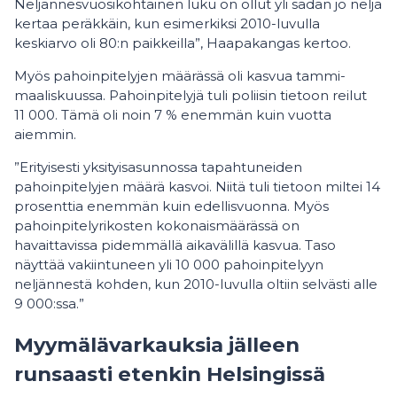
Neljännesvuosikohtainen luku on ollut yli sadan jo neljä
kertaa peräkkäin, kun esimerkiksi 2010-luvulla
keskiarvo oli 80:n paikkeilla”, Haapakangas kertoo.
Myös pahoinpitelyjen määrässä oli kasvua tammi-
maaliskuussa. Pahoinpitelyjä tuli poliisin tietoon reilut
11 000. Tämä oli noin 7 % enemmän kuin vuotta
aiemmin.
”Erityisesti yksityisasunnossa tapahtuneiden
pahoinpitelyjen määrä kasvoi. Niitä tuli tietoon miltei 14
prosenttia enemmän kuin edellisvuonna. Myös
pahoinpitelyrikosten kokonaismäärässä on
havaittavissa pidemmällä aikavälillä kasvua. Taso
näyttää vakiintuneen yli 10 000 pahoinpitelyyn
neljännestä kohden, kun 2010-luvulla oltiin selvästi alle
9 000:ssa.”
Myymälävarkauksia jälleen
runsaasti etenkin Helsingissä