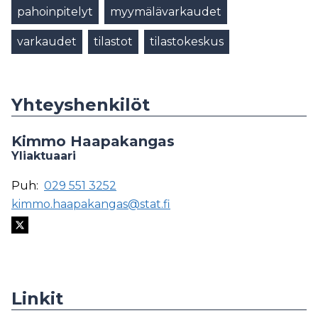
pahoinpitelyt
myymälävarkaudet
varkaudet
tilastot
tilastokeskus
Yhteyshenkilöt
Kimmo Haapakangas
Yliaktuaari
Puh:
029 551 3252
kimmo.haapakangas@stat.fi
Linkit