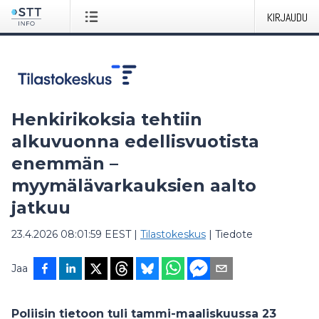
KIRJAUDU
Henkirikoksia tehtiin
alkuvuonna edellisvuotista
enemmän –
myymälävarkauksien aalto
jatkuu
23.4.2026 08:01:59 EEST
|
Tilastokeskus
|
Tiedote
Jaa
Poliisin tietoon tuli tammi-maaliskuussa 23