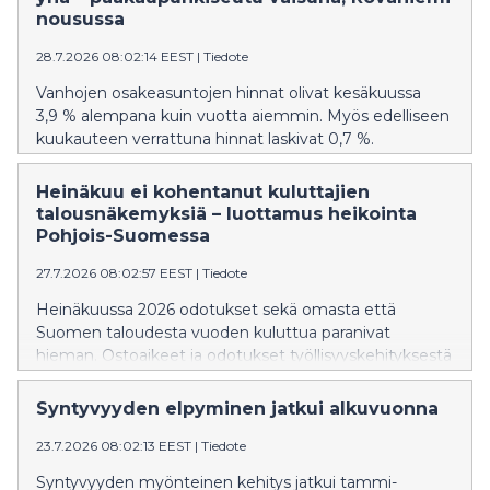
nousussa
28.7.2026 08:02:14 EEST
|
Tiedote
Vanhojen osakeasuntojen hinnat olivat kesäkuussa
3,9 % alempana kuin vuotta aiemmin. Myös edelliseen
kuukauteen verrattuna hinnat laskivat 0,7 %.
Heinäkuu ei kohentanut kuluttajien
talousnäkemyksiä – luottamus heikointa
Pohjois-Suomessa
27.7.2026 08:02:57 EEST
|
Tiedote
Heinäkuussa 2026 odotukset sekä omasta että
Suomen taloudesta vuoden kuluttua paranivat
hieman. Ostoaikeet ja odotukset työllisyyskehityksestä
pysyivät heikkoina.
Syntyvyyden elpyminen jatkui alkuvuonna
23.7.2026 08:02:13 EEST
|
Tiedote
Syntyvyyden myönteinen kehitys jatkui tammi-