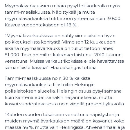
Myymälävarkauksien määrä pysytteli korkealla myös
tammi-maaliskuussa. Näpistyksiä ja muita
myymälävarkauksia tuli tietoon yhteensä noin 19 600.
Kasvua vuodentakaiseen oli 18 %.
”Myymälävarkauksissa on nähty viime aikoina hyvin
poikkeuksellista kehitystä. Viimeisen 12 kuukauden
aikana myymälävarkauksia on tullut tietoon lähes
81 000. Taso on miltei kaksinkertaistunut 2010-lukuun
verrattuna. Muissa varkausrikoksissa ei ole havaittavissa
samanlaista kasvua”, Haapakangas toteaa.
Tammi-maaliskuussa noin 30 % kaikista
myymälävarkauksista tilastoitiin Helsingin
poliisilaitoksen alueella. Helsingin osuus pysyi samana
kuin kahtena edellisenäkin neljänneksenä, mutta
kasvoi vuodentakaisesta noin viidellä prosenttiyksiköllä.
”Kahden vuoden takaiseen verrattuna näpistysten ja
muiden myymälävarkauksien määrä on kasvanut koko
maassa 46 %, mutta vain Helsingissä, Ahvenanmaalla ja