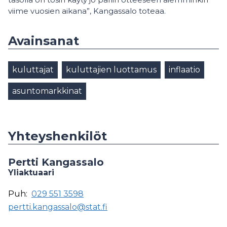
viime vuosien aikana”, Kangassalo toteaa.
Avainsanat
kuluttajat
kuluttajien luottamus
inflaatio
asuntomarkkinat
Yhteyshenkilöt
Pertti Kangassalo
Yliaktuaari
Puh:
029 551 3598
pertti.kangassalo@stat.fi