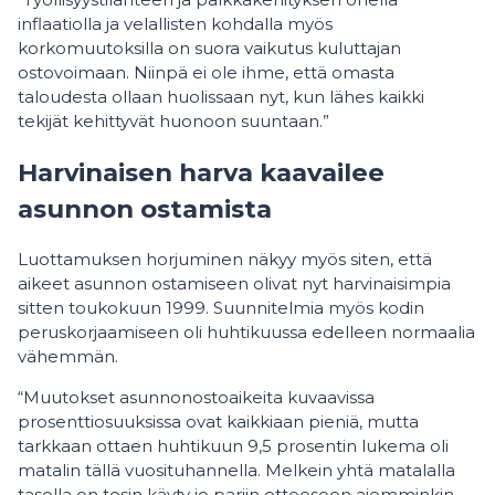
inflaatiolla ja velallisten kohdalla myös
korkomuutoksilla on suora vaikutus kuluttajan
ostovoimaan. Niinpä ei ole ihme, että omasta
taloudesta ollaan huolissaan nyt, kun lähes kaikki
tekijät kehittyvät huonoon suuntaan.”
Harvinaisen harva kaavailee
asunnon ostamista
Luottamuksen horjuminen näkyy myös siten, että
aikeet asunnon ostamiseen olivat nyt harvinaisimpia
sitten toukokuun 1999. Suunnitelmia myös kodin
peruskorjaamiseen oli huhtikuussa edelleen normaalia
vähemmän.
“Muutokset asunnonostoaikeita kuvaavissa
prosenttiosuuksissa ovat kaikkiaan pieniä, mutta
tarkkaan ottaen huhtikuun 9,5 prosentin lukema oli
matalin tällä vuosituhannella. Melkein yhtä matalalla
tasolla on tosin käyty jo pariin otteeseen aiemminkin