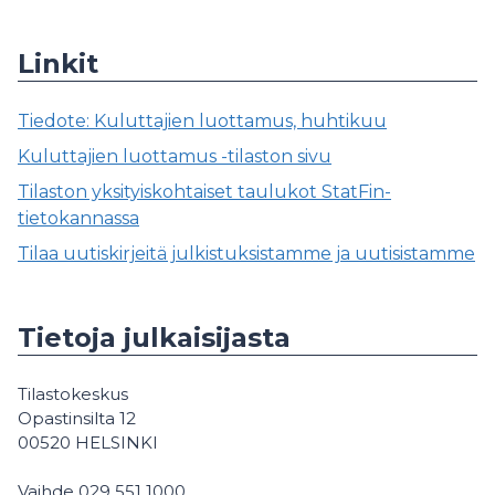
Linkit
Tiedote: Kuluttajien luottamus, huhtikuu
Kuluttajien luottamus -tilaston sivu
Tilaston yksityiskohtaiset taulukot StatFin-
tietokannassa
Tilaa uutiskirjeitä julkistuksistamme ja uutisistamme
Tietoja julkaisijasta
Tilastokeskus
Opastinsilta 12
00520 HELSINKI
Vaihde 029 551 1000