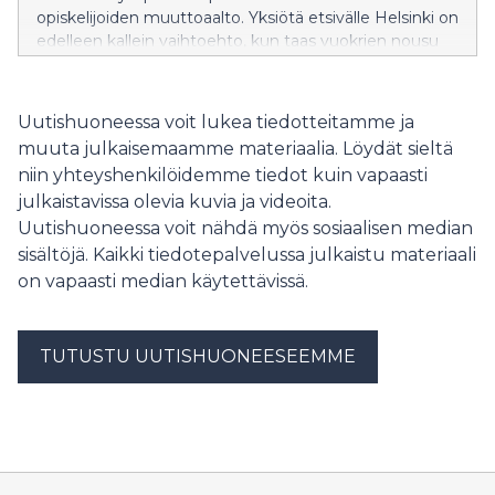
opiskelijoiden muuttoaalto. Yksiötä etsivälle Helsinki on
edelleen kallein vaihtoehto, kun taas vuokrien nousu
on ollut suurinta Vaasassa.
Uutishuoneessa voit lukea tiedotteitamme ja
muuta julkaisemaamme materiaalia. Löydät sieltä
niin yhteyshenkilöidemme tiedot kuin vapaasti
julkaistavissa olevia kuvia ja videoita.
Uutishuoneessa voit nähdä myös sosiaalisen median
sisältöjä. Kaikki tiedotepalvelussa julkaistu materiaali
on vapaasti median käytettävissä.
TUTUSTU UUTISHUONEESEEMME