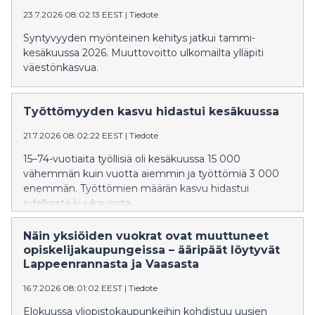
23.7.2026 08:02:13 EEST
|
Tiedote
Syntyvyyden myönteinen kehitys jatkui tammi-
kesäkuussa 2026. Muuttovoitto ulkomailta ylläpiti
väestönkasvua.
Työttömyyden kasvu hidastui kesäkuussa
21.7.2026 08:02:22 EEST
|
Tiedote
15–74-vuotiaita työllisiä oli kesäkuussa 15 000
vähemmän kuin vuotta aiemmin ja työttömiä 3 000
enemmän. Työttömien määrän kasvu hidastui
edellisistä kuukausista.
Näin yksiöiden vuokrat ovat muuttuneet
opiskelijakaupungeissa – ääripäät löytyvät
Lappeenrannasta ja Vaasasta
16.7.2026 08:01:02 EEST
|
Tiedote
Elokuussa yliopistokaupunkeihin kohdistuu uusien