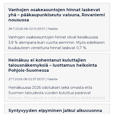
Vanhojen osakeasuntojen hinnat laskevat
yhä – pääkaupunkiseutu vaisuna, Rovaniemi
nousussa
28.7.2026 08:02:14 EEST
|
Tiedote
Vanhojen osakeasuntojen hinnat olivat kesäkuussa
3,9 % alempana kuin vuotta aiemmin. Myös edelliseen
kuukauteen verrattuna hinnat laskivat 0,7 %.
Heinäkuu ei kohentanut kuluttajien
talousnäkemyksiä – luottamus heikointa
Pohjois-Suomessa
27.7.2026 08:02:57 EEST
|
Tiedote
Heinäkuussa 2026 odotukset sekä omasta että
Suomen taloudesta vuoden kuluttua paranivat
hieman. Ostoaikeet ja odotukset työllisyyskehityksestä
pysyivät heikkoina.
Syntyvyyden elpyminen jatkui alkuvuonna