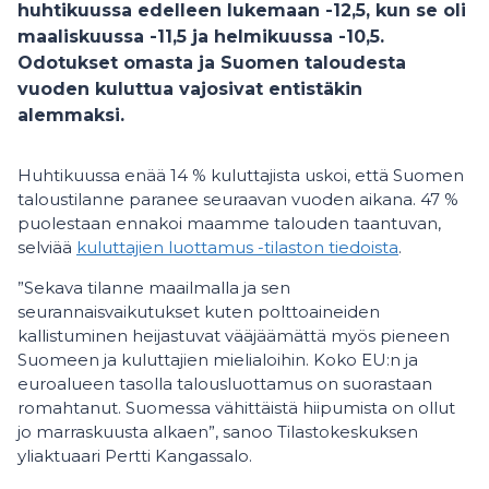
huhtikuussa edelleen lukemaan -12,5, kun se oli
maaliskuussa -11,5 ja helmikuussa -10,5.
Odotukset omasta ja Suomen taloudesta
vuoden kuluttua vajosivat entistäkin
alemmaksi.
Huhtikuussa enää 14 % kuluttajista uskoi, että Suomen
taloustilanne paranee seuraavan vuoden aikana. 47 %
puolestaan ennakoi maamme talouden taantuvan,
selviää
kuluttajien luottamus -tilaston tiedoista
.
”Sekava tilanne maailmalla ja sen
seurannaisvaikutukset kuten polttoaineiden
kallistuminen heijastuvat vääjäämättä myös pieneen
Suomeen ja kuluttajien mielialoihin. Koko EU:n ja
euroalueen tasolla talousluottamus on suorastaan
romahtanut. Suomessa vähittäistä hiipumista on ollut
jo marraskuusta alkaen”, sanoo Tilastokeskuksen
yliaktuaari Pertti Kangassalo.