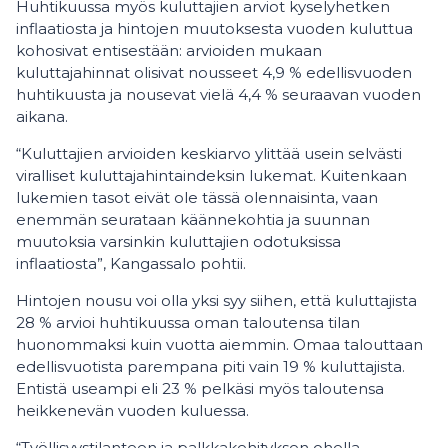
Huhtikuussa myös kuluttajien arviot kyselyhetken
inflaatiosta ja hintojen muutoksesta vuoden kuluttua
kohosivat entisestään: arvioiden mukaan
kuluttajahinnat olisivat nousseet 4,9 % edellisvuoden
huhtikuusta ja nousevat vielä 4,4 % seuraavan vuoden
aikana.
“Kuluttajien arvioiden keskiarvo ylittää usein selvästi
viralliset kuluttajahintaindeksin lukemat. Kuitenkaan
lukemien tasot eivät ole tässä olennaisinta, vaan
enemmän seurataan käännekohtia ja suunnan
muutoksia varsinkin kuluttajien odotuksissa
inflaatiosta”, Kangassalo pohtii.
Hintojen nousu voi olla yksi syy siihen, että kuluttajista
28 % arvioi huhtikuussa oman taloutensa tilan
huonommaksi kuin vuotta aiemmin. Omaa talouttaan
edellisvuotista parempana piti vain 19 % kuluttajista.
Entistä useampi eli 23 % pelkäsi myös taloutensa
heikkenevän vuoden kuluessa.
“Työllisyystilanteen ja palkkakehityksen ohella