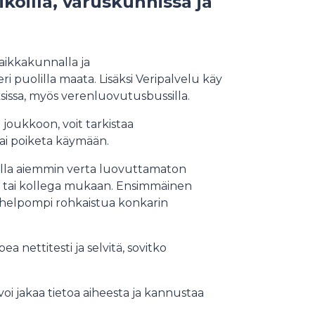
koilla, varuskunnissa ja
aikkakunnalla ja
ri puolilla maata. Lisäksi Veripalvelu käy
oksissa, myös verenluovutusbussilla.
 joukkoon, voit tarkistaa
 tai poiketa käymään.
ralla aiemmin verta luovuttamaton
ri tai kollega mukaan. Ensimmäinen
n helpompi rohkaistua konkarin
 nettitesti ja selvitä, sovitko
 voi jakaa tietoa aiheesta ja kannustaa