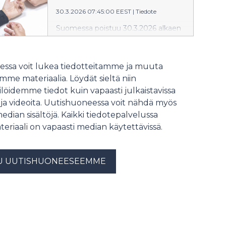
30.3.2026 07:45:00 EEST
|
Tiedote
Suomessa poistuu 30.3.2026 alkaen
pysyvä verenluovutuskielto
henkilöiltä, jotka ovat asuneet
Britanniassa vuosina 1980–1996.
ssa voit lukea tiedotteitamme ja muuta
Samana päivänä ensiluovuttajan
me materiaalia. Löydät sieltä niin
ikäraja nousee 65 vuoteen.
löidemme tiedot kuin vapaasti julkaistavissa
Muutosten myötä verenluovutus on
 ja videoita. Uutishuoneessa voit nähdä myös
mahdollista yhä useammalle.
median sisältöjä. Kaikki tiedotepalvelussa
teriaali on vapaasti median käytettävissä.
U UUTISHUONEESEEMME