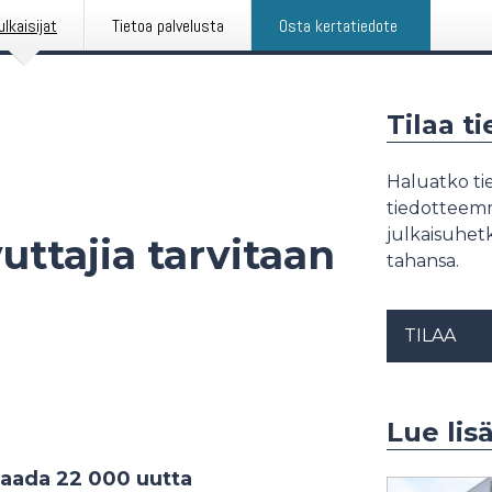
ulkaisijat
Tietoa palvelusta
Osta kertatiedote
Tilaa t
Haluatko tie
tiedotteemme
julkaisuhetk
uttajia tarvitaan
tahansa.
TILAA
Lue lis
saada 22 000 uutta