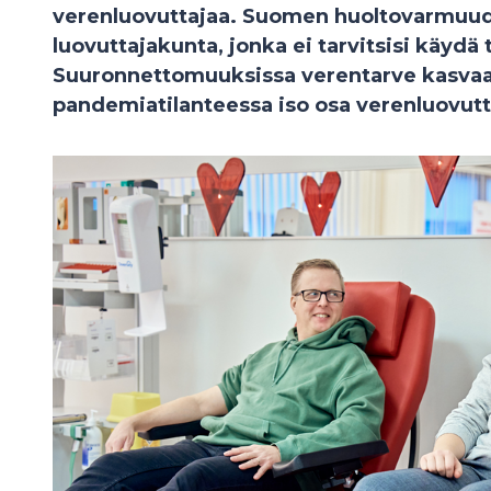
verenluovuttajaa. Suomen huoltovarmuude
luovuttajakunta, jonka ei tarvitsisi käydä
Suuronnettomuuksissa verentarve kasvaa ä
pandemiatilanteessa iso osa verenluovutta