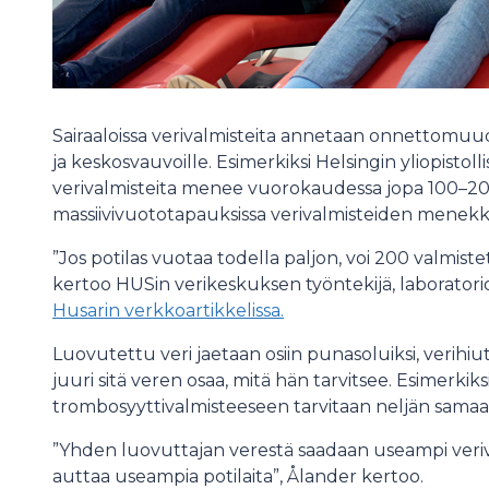
Sairaaloissa verivalmisteita annetaan onnettomuuden
ja keskosvauvoille. Esimerkiksi Helsingin yliopistol
verivalmisteita menee vuorokaudessa jopa 100–200
massiivivuototapauksissa verivalmisteiden menekki 
”Jos potilas vuotaa todella paljon, voi 200 valmist
kertoo HUSin verikeskuksen työntekijä, laboratori
Husarin verkkoartikkelissa.
Luovutettu veri jaetaan osiin punasoluiksi, verihiut
juuri sitä veren osaa, mitä hän tarvitsee. Esimerkiks
trombosyyttivalmisteeseen tarvitaan neljän samaa
”Yhden luovuttajan verestä saadaan useampi veriva
auttaa useampia potilaita”, Ålander kertoo.