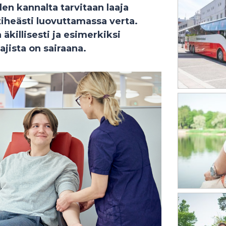
n kannalta tarvitaan laaja
 tiheästi luovuttamassa verta.
killisesti ja esimerkiksi
jista on sairaana.