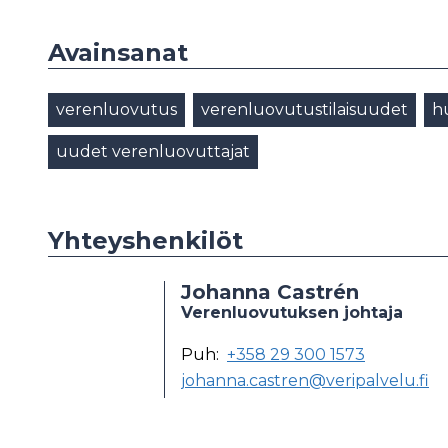
Avainsanat
verenluovutus
verenluovutustilaisuudet
h
uudet verenluovuttajat
Yhteyshenkilöt
Johanna Castrén
Verenluovutuksen johtaja
Puh:
+358 29 300 1573
johanna.castren@veripalvelu.fi