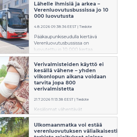
Lähelle ihmisiä ja arkea –
Verenluovutusbussissa jo 10
000 luovutusta
4.8.2026 09:38:36 EEST
|
Tiedote
Pääkaupunkiseudulla kiertävä
Verenluovutusbussissa on
luovutettu jo 10 000 kertaa.
Verenluovutusbussi tuo
verenluovutuksen lähelle arkea ja
Verivalmisteiden käyttö ei
tarjoaa ainutlaatuisen
kesällä vähene – yhden
luovutusympäristön.
viikonlopun aikana voidaan
tarvita jopa 800
verivalmistetta
21.7.2026 11:13:38 EEST
|
Tiedote
Kesälomat vähentävät
verenluovutusta,
mutta verivalmisteiden
Ulkomaanmatka voi estää
tarve sairaaloissa pysyy ennallaan.
verenluovutuksen väliaikaisesti –
Veripalvelu