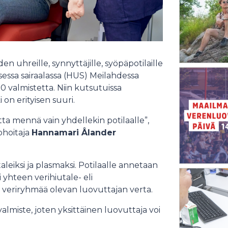
 uhreille, synnyttäjille, syöpäpotilaille
lisessa sairaalassa (HUS) Meilahdessa
 valmistetta. Niin kutsutuissa
on erityisen suuri.
etta mennä vain yhdellekin potilaalle”,
ohoitaja
Hannamari Ålander
aleiksi ja plasmaksi. Potilaalle annetaan
i yhteen verihiutale- eli
 veriryhmää olevan luovuttajan verta.
lmiste, joten yksittäinen luovuttaja voi