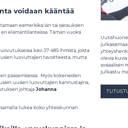
uunta voidaan kääntää
tamaan esimerkiksi iän tai sairauksien
eri elämäntilanteissa. Tämän vuoksi
Uutishuonee
julkaisemaam
ovutuksessa kävi 37 485 ihmistä, joista
yhteyshenki
i uusien luovuttajien tavoitteesta, mutta
olevia kuvia
sosiaalisen 
julkaistu ma
seen pääsemisessä. Myös kokeneiden
 usein uusien luovuttajien kannustajina,
vutuksen johtaja
Johanna
TUTUST
a samalla tukea koko yhteiskunnan