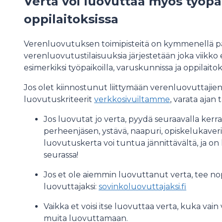
Verta voi luovuttaa myös työpai
oppilaitoksissa
Verenluovutuksen toimipisteitä on kymmenellä p
verenluovutustilaisuuksia järjestetään joka viikko e
esimerkiksi työpaikoilla, varuskunnissa ja oppilait
Jos olet kiinnostunut liittymään verenluovuttajien
luovutuskriteerit
verkkosivuiltamme
, varata ajan
Jos luovutat jo verta, pyydä seuraavalla ker
perheenjäsen, ystävä, naapuri, opiskelukave
luovutuskerta voi tuntua jännittävältä, ja o
seurassa!
Jos et ole aiemmin luovuttanut verta, tee nopea
luovuttajaksi:
sovinkoluovuttajaksi.fi
Vaikka et voisi itse luovuttaa verta, kuka vain
muita luovuttamaan.