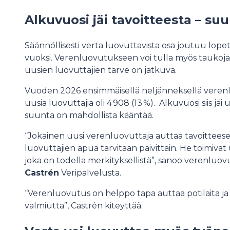
Alkuvuosi jäi tavoitteesta – s
Säännöllisesti verta luovuttavista osa joutuu lopet
vuoksi. Verenluovutukseen voi tulla myös taukoja 
uusien luovuttajien tarve on jatkuva.
Vuoden 2026 ensimmäisellä neljänneksellä verenlu
uusia luovuttajia oli 4 908 (13 %). Alkuvuosi siis jä
suunta on mahdollista kääntää.
“Jokainen uusi verenluovuttaja auttaa tavoittee
luovuttajien apua tarvitaan päivittäin. He toimivat
joka on todella merkityksellistä”, sanoo verenluo
Castrén
Veripalvelusta.
“Verenluovutus on helppo tapa auttaa potilaita j
valmiutta”, Castrén kiteyttää.