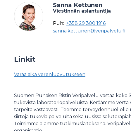
Sanna Kettunen
Viestinnän asiantuntija
Puh:
+358 29 300 1916
sanna.kettunen@veripalvelu.fi
Linkit
Varaa aika verenluovutukseen
Suomen Punaisen Ristin Veripalvelu vastaa koko S
tukevista laboratoriopalveluista. Keräämme verta v
tarpeita vastaavasti. Teemme terveydenhuollolle m
siirtoja tukevia palveluita sekä uusissa soluterapiah
Toimimme alamme tutkimuslaitoksena. Veripalvelu
organisaatio.