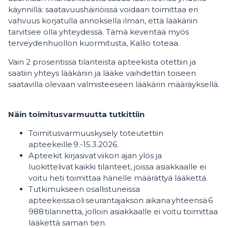
käynnillä: saatavuushäiriöissä voidaan toimittaa eri
vahvuus korjatulla annoksella ilman, että lääkäriin
tarvitsee olla yhteydessä. Tämä keventää myös
terveydenhuollon kuormitusta, Kallio toteaa.
Vain 2 prosentissa tilanteista apteekista otettiin ja
saatiin yhteys lääkäriin ja lääke vaihdettiin toiseen
saatavilla olevaan valmisteeseen lääkärin määräyksellä.
Näin toimitusvarmuutta tutkittiin
Toimitusvarmuuskysely toteutettiin
apteekeille 9.-15.3.2026.
Apteekit kirjasivat viikon ajan ylös ja
luokittelivat kaikki tilanteet, joissa asiakkaalle ei
voitu heti toimittaa hänelle määrättyä lääkettä.
Tutkimukseen osallistuneissa
apteekeissa oli seurantajakson aikana yhteensä 6
988 tilannetta, jolloin asiakkaalle ei voitu toimittaa
lääkettä saman tien.