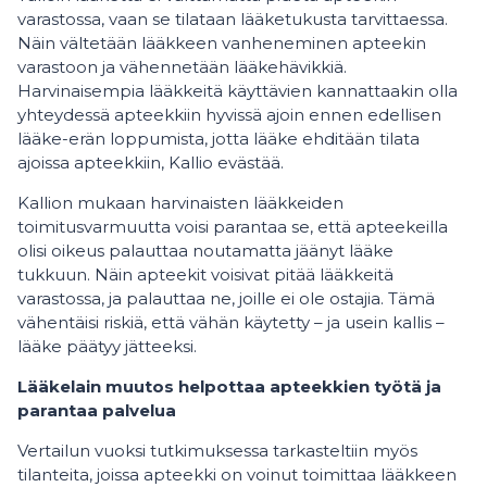
varastossa, vaan se tilataan lääketukusta tarvittaessa.
Näin vältetään lääkkeen vanheneminen apteekin
varastoon ja vähennetään lääkehävikkiä.
Harvinaisempia lääkkeitä käyttävien kannattaakin olla
yhteydessä apteekkiin hyvissä ajoin ennen edellisen
lääke-erän loppumista, jotta lääke ehditään tilata
ajoissa apteekkiin, Kallio evästää.
Kallion mukaan harvinaisten lääkkeiden
toimitusvarmuutta voisi parantaa se, että apteekeilla
olisi oikeus palauttaa noutamatta jäänyt lääke
tukkuun. Näin apteekit voisivat pitää lääkkeitä
varastossa, ja palauttaa ne, joille ei ole ostajia. Tämä
vähentäisi riskiä, että vähän käytetty – ja usein kallis –
lääke päätyy jätteeksi.
Lääkelain muutos helpottaa apteekkien työtä ja
parantaa palvelua
Vertailun vuoksi tutkimuksessa tarkasteltiin myös
tilanteita, joissa apteekki on voinut toimittaa lääkkeen