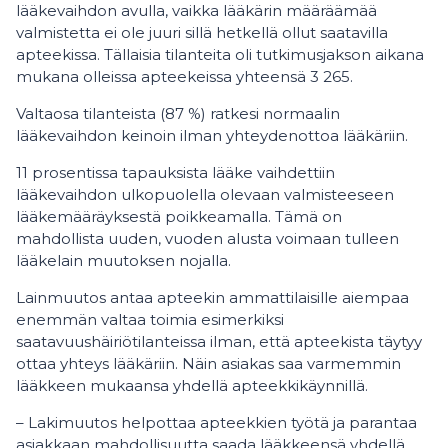
lääkevaihdon avulla, vaikka lääkärin määräämää
valmistetta ei ole juuri sillä hetkellä ollut saatavilla
apteekissa. Tällaisia tilanteita oli tutkimusjakson aikana
mukana olleissa apteekeissa yhteensä 3 265.
Valtaosa tilanteista (87 %) ratkesi normaalin
lääkevaihdon keinoin ilman yhteydenottoa lääkäriin.
11 prosentissa tapauksista lääke vaihdettiin
lääkevaihdon ulkopuolella olevaan valmisteeseen
lääkemääräyksestä poikkeamalla. Tämä on
mahdollista uuden, vuoden alusta voimaan tulleen
lääkelain muutoksen nojalla.
Lainmuutos antaa apteekin ammattilaisille aiempaa
enemmän valtaa toimia esimerkiksi
saatavuushäiriötilanteissa ilman, että apteekista täytyy
ottaa yhteys lääkäriin. Näin asiakas saa varmemmin
lääkkeen mukaansa yhdellä apteekkikäynnillä.
– Lakimuutos helpottaa apteekkien työtä ja parantaa
asiakkaan mahdollisuutta saada lääkkeensä yhdellä