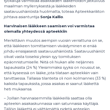
työkaluja varmistaa asiakkaiden lääkehoidon jatkuvuus
maailman myllerryksestä ja lääkkeiden
saatavuushäiriöistä huolimatta, toteaa Apteekkariliiton
johtava asiantuntija
Sonja Kallio
.
Harvinaisen lääkkeen saamisen voi varmistaa
olemalla yhteydessä apteekkiin
Merkittävin muutos aiempiin vuosiin verrattuna on se,
että lääkkeen toimittamisen viivästyminen ei enää
johdu ensisijaisesti saatavuushäiriöistä. Saatavuushäiriöt
olivat vasta toiseksi yleisin syy toimituksen
epäonnistumiselle. Niitä oli hiukan alle neljännes
tapauksista (24 %) Yleisimmäksi syyksi on noussut se,
että kyseessä on lääke, jota tilataan apteekkiin vain
tarvittaessa. Tällaisia tilanteita oli noin kolmannes (33 %)
kaikista tapauksista, joissa asiakas ei saanut lääkettä
heti mukaansa.
– Joillain harvinaisemmilla lääkkeillä saattaa olla
apteekin asiakaskunnassa vain satunnaisia käyttäjiä.
Tällöin lääkettä ei välttämättä pidetä apteekin