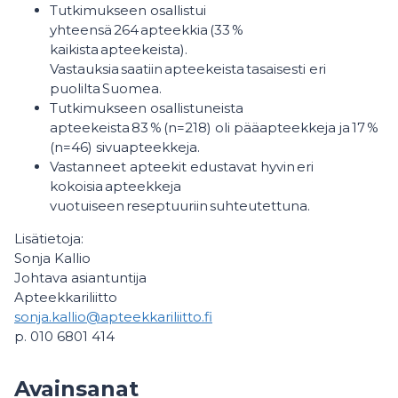
Tutkimukseen osallistui
yhteensä 264 apteekkia (33 %
kaikista apteekeista).
Vastauksia saatiin apteekeista tasaisesti eri
puolilta Suomea.
Tutkimukseen osallistuneista
apteekeista 83 % (n=218) oli pääapteekkeja ja 17 %
(n=46) sivuapteekkeja.
Vastanneet apteekit edustavat hyvin eri
kokoisia apteekkeja
vuotuiseen reseptuuriin suhteutettuna.
Lisätietoja:
Sonja Kallio
Johtava asiantuntija
Apteekkariliitto
sonja.kallio@apteekkariliitto.fi
p. 010 6801 414
Avainsanat