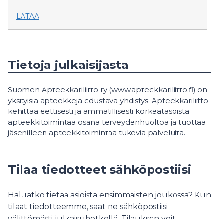
LATAA
Tietoja julkaisijasta
Suomen Apteekkariliitto ry (www.apteekkariliitto.fi) on
yksityisiä apteekkeja edustava yhdistys. Apteekkariliitto
kehittää eettisesti ja ammatillisesti korkeatasoista
apteekkitoimintaa osana terveydenhuoltoa ja tuottaa
jäsenilleen apteekkitoimintaa tukevia palveluita.
Tilaa tiedotteet sähköpostiisi
Haluatko tietää asioista ensimmäisten joukossa? Kun
tilaat tiedotteemme, saat ne sähköpostiisi
välittömästi julkaisuhetkellä. Tilauksen voit