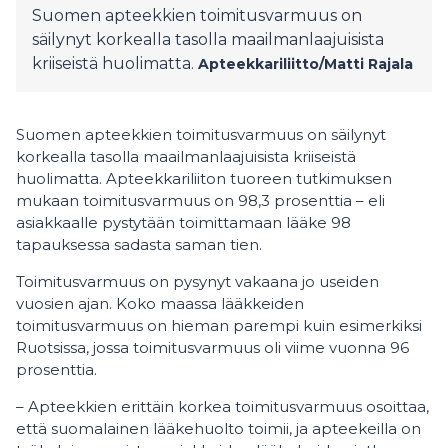
Suomen apteekkien toimitusvarmuus on
säilynyt korkealla tasolla maailmanlaajuisista
kriiseistä huolimatta.
Apteekkariliitto/Matti Rajala
Suomen apteekkien toimitusvarmuus on säilynyt
korkealla tasolla maailmanlaajuisista kriiseistä
huolimatta. Apteekkariliiton tuoreen tutkimuksen
mukaan toimitusvarmuus on 98,3 prosenttia – eli
asiakkaalle pystytään toimittamaan lääke 98
tapauksessa sadasta saman tien.
Toimitusvarmuus on pysynyt vakaana jo useiden
vuosien ajan. Koko maassa lääkkeiden
toimitusvarmuus on hieman parempi kuin esimerkiksi
Ruotsissa, jossa toimitusvarmuus oli viime vuonna 96
prosenttia.
– Apteekkien erittäin korkea toimitusvarmuus osoittaa,
että suomalainen lääkehuolto toimii, ja apteekeilla on