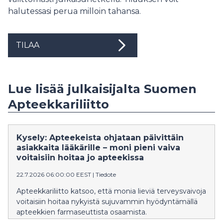
halutessasi perua milloin tahansa.
TILAA
Lue lisää julkaisijalta Suomen
Apteekkariliitto
Kysely: Apteekeista ohjataan päivittäin
asiakkaita lääkärille – moni pieni vaiva
voitaisiin hoitaa jo apteekissa
22.7.2026 06:00:00 EEST
|
Tiedote
Apteekkariliitto katsoo, että monia lieviä terveysvaivoja
voitaisiin hoitaa nykyistä sujuvammin hyödyntämällä
apteekkien farmaseuttista osaamista.