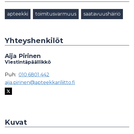
apteekki
toimitusvarmuus
saatavuushäiriö
Yhteyshenkilöt
Aija Pirinen
Viestintäpäällikkö
Puh:
010 6801 442
aija.pirinen@apteekkariliitto.fi
Kuvat