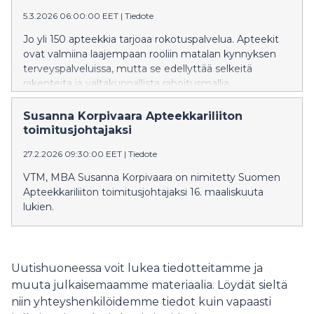
5.3.2026 06:00:00 EET
|
Tiedote
Jo yli 150 apteekkia tarjoaa rokotuspalvelua. Apteekit
ovat valmiina laajempaan rooliin matalan kynnyksen
terveyspalveluissa, mutta se edellyttää selkeitä
rakenteita ja valtakunnallista rahoitusmallia.
Susanna Korpivaara Apteekkariliiton
toimitusjohtajaksi
27.2.2026 09:30:00 EET
|
Tiedote
VTM, MBA Susanna Korpivaara on nimitetty Suomen
Apteekkariliiton toimitusjohtajaksi 16. maaliskuuta
lukien.
Uutishuoneessa voit lukea tiedotteitamme ja
muuta julkaisemaamme materiaalia. Löydät sieltä
niin yhteyshenkilöidemme tiedot kuin vapaasti