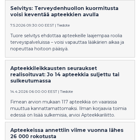
Selvitys: Terveydenhuollon kuormitusta
voisi keventää apteekkien avulla
7.5.2026 09:30:00 EEST
|
Tiedote
Tuore selvitys ehdottaa apteekeille laajempaa roolia
terveyspalveluissa – voisi vapauttaa lääkärien aikaa ja
nopeuttaa hoitoon pääsyä.
Apteekkileikkausten seuraukset
realisoituvat: Jo 14 apteekkia suljettu tai
sulkeutumassa
14.4.2026 06:00:00 EEST
|
Tiedote
Fimean arvion mukaan 117 apteekkia on vaarassa
muuttua kannattamattomaksi. Ilman korjaavia toimia
edessä on lisää sulkemisia, arvioi Apteekkariliitto.
Apteekeissa annettiin viime vuonna lähes
26 000 rokotusta