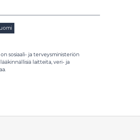
uomi
n sosiaali- ja terveysministeriön
kinnällisiä laitteita, veri- ja
aa.