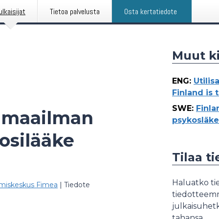
ulkaisijat
Tietoa palvelusta
Osta kertatiedote
Muut ki
ENG
:
Utilis
Finland is
SWE
:
Finla
 maailman
psykosläke
osilääke
Tilaa t
Haluatko tie
tämiskeskus Fimea
|
Tiedote
tiedotteemme
julkaisuhetk
tahansa.