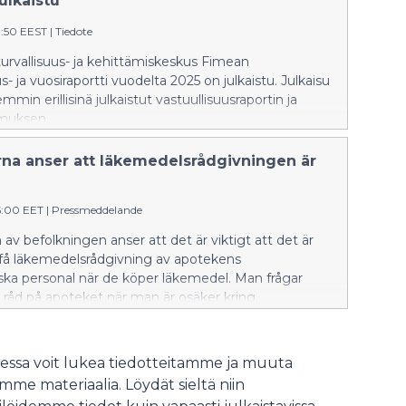
ulkaistu
9:50 EEST
|
Tiedote
urvallisuus- ja kehittämiskeskus Fimean
s- ja vuosiraportti vuodelta 2025 on julkaistu. Julkaisu
mmin erillisinä julkaistut vastuullisuusraportin ja
muksen.
rna anser att läkemedelsrådgivningen är
55:00 EET
|
Pressmeddelande
 av befolkningen anser att det är viktigt att det är
t få läkemedelsrådgivning av apotekens
ska personal när de köper läkemedel. Man frågar
 råd på apoteket när man är osäker kring
äkemedel.
ssa voit lukea tiedotteitamme ja muuta
me materiaalia. Löydät sieltä niin