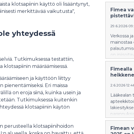
huden. Låt
ta klotsapiinin käyttö oli lisääntynyt,
Produkter 
Fimea var
liinisesti merkittävää vaikutusta",
läkemedel i
pistettäv
och effekt 
29.6.2026 09
som säljs vi
ole yhteydessä
endast köpa
Verkossa j
begränsnin
mainostaa e
post från u
palautumis
beståndsdel
on injisoita
läkemedel,
elviä. Tutkimuksessa testattiin,
käytä tälla
för diabete
oja klotsapiinin määräämisessä.
läpi, se vo
Fimealla 
kontrollera
silloin, kun
heikkene
användning
äräämiseen ja käyttöön liittyy
ostettavien
n pienentämiseksi. Eri maissa
2.6.2026 12:4
Lääkkeet tul
illä on eroja siinä, kuinka usein ja
lääkkeiden 
Lääkealan 
liittyy rajo
ytetään. Tutkimuksessa kuitenkin
apteekkito
proteiinien 
yhteydessä klotsapiinin käytön
lakiesityks
kuten insul
parannuksi
hoitoon tar
heikentäviä
turvallisuu
 perusteella klotsapiinihoidon
Fimean va
lääkärin oh
 alueella, koska on havaittu, että