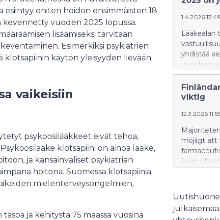
2025 on j
a esiintyy eniten hoidon ensimmäisten 18
1.4.2026 13:4
n kevennetty vuoden 2025 lopussa.
Lääkealan t
n määräämisen lisäämiseksi tarvitaan
vastuullisuu
 keventäminen. Esimerkiksi psykiatrien
yhdistää aie
lotsapiinin käytön yleisyyden lievään
vuosikerto
Finlända
a vaikeisiin
viktig
12.3.2026 11:
Majoriteten
äytetyt psykoosilääkkeet eivät tehoa,
möjligt at
 Psykoosilääke klotsapiini on ainoa lääke,
farmaceuti
itoon, ja kansainväliset psykiatrian
även oftast
kaimpana hoitona. Suomessa klotsapiinia
egenvårdsl
 vaikeiden mielenterveysongelmien,
Uutishuonee
julkaisemaam
n tasoa ja kehitystä 75 maassa vuosina