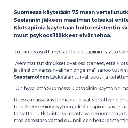
Suomessa käytetään 75 maan vertailutu
Seelannin jälkeen maailman toiseksi enite
Klotsapiinia käytetään hoitoresistentin sk
muut psykoosilääkkeet eivät tehoa.
Tutkimus osoitti myös, että klotsapiinin käyttö vai
"Aiemmat tutkimukset ovat osoittaneet, että klotsa
ja tämä on kansainvälinen ongelma", sanoo tutkim
Saastamoinen
Lääkealan turvallisuus- ja kehittä
"On hyvä, että Suomessa klotsapiinin käyttö on ma
Useissa maissa käyttömäärät olivat verrattain pieni
todelliseen esiintyvyyteen, eli klotsapiinia käytetää
tarvetta. Tutkituista 75 maasta vain Suomessa ja U
määräämistaso vastasi suunnilleen hoitoresistentin