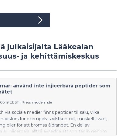
ää julkaisijalta Lääkealan
isuus- ja kehittämiskeskus
rnar: använd inte injicerbara peptider som
 nätet
:05:19 EEST
|
Pressmeddelande
 via sociala medier finns peptider till salu, vilka
nadsförs för exempelvis viktkontroll, muskeltillväxt,
g eller för att bromsa åldrandet. En del av
 är injicerbara, alltså avsedda att sprutas in genom