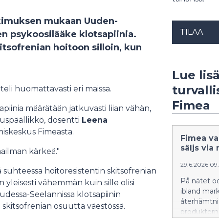
tkimuksen mukaan Uuden-
TILAA
n psykoosilääke klotsapiinia.
itsofrenian hoitoon silloin, kun
Lue lis
turvall
hteli huomattavasti eri maissa.
Fimea
piinia määrätään jatkuvasti liian vähän,
uspäällikkö, dosentti
Leena
miskeskus Fimeasta.
Fimea va
säljs via
ailman kärkeä."
29.6.2026 09
ä suhteessa hoitoresistentin skitsofrenian
På nätet och
n yleisesti vähemmän kuin sille olisi
ibland mark
udessa-Seelannissa klotsapiinin
återhämtnin
 skitsofrenian osuutta väestössä.
produkterna