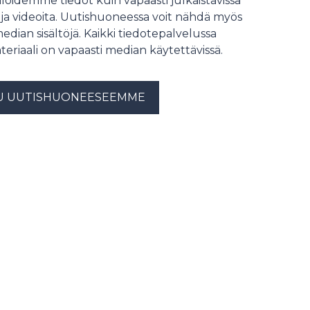
löidemme tiedot kuin vapaasti julkaistavissa
 ja videoita. Uutishuoneessa voit nähdä myös
median sisältöjä. Kaikki tiedotepalvelussa
teriaali on vapaasti median käytettävissä.
U UUTISHUONEESEEMME