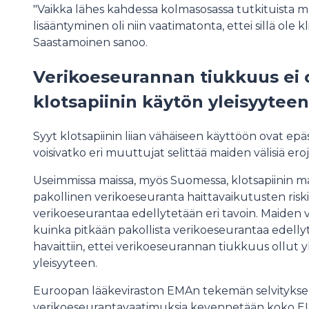
"Vaikka lähes kahdessa kolmasosassa tutkituista mais
lisääntyminen oli niin vaatimatonta, ettei sillä ole k
Saastamoinen sanoo.
Verikoeseurannan tiukkuus ei 
klotsapiinin käytön yleisyyteen
Syyt klotsapiinin liian vähäiseen käyttöön ovat epäs
voisivatko eri muuttujat selittää maiden välisiä er
Useimmissa maissa, myös Suomessa, klotsapiinin mä
pakollinen verikoeseuranta haittavaikutusten riski
verikoeseurantaa edellytetään eri tavoin. Maiden väl
kuinka pitkään pakollista verikoeseurantaa edell
havaittiin, ettei verikoeseurannan tiukkuus ollut 
yleisyyteen.
Euroopan lääkeviraston EMAn tekemän selvityksen
verikoeseurantavaatimuksia kevennetään koko EU:n