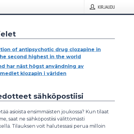
KIRJAUDU
elet
ation of antipsychotic drug clozapine in
 the second highest in the world
nd har näst högst användning av
medlet klozapin i världen
iedotteet sähköpostiisi
tää asioista ensimmäisten joukossa? Kun tilaat
, saat ne sähköpostiisi välittömästi
ellä. Tilauksen voit halutessasi perua milloin