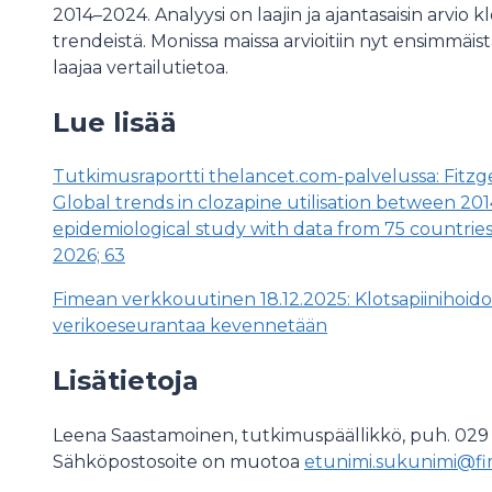
2014–2024. Analyysi on laajin ja ajantasaisin arvio k
trendeistä. Monissa maissa arvioitiin nyt ensimmäistä
laajaa vertailutietoa.
Lue lisää
Tutkimusraportti thelancet.com-palvelussa: Fitzg
Global trends in clozapine utilisation between 201
epidemiological study with data from 75 countrie
2026; 63
Fimean verkkouutinen 18.12.2025: Klotsapiinihoido
verikoeseurantaa kevennetään
Lisätietoja
Leena Saastamoinen, tutkimuspäällikkö, puh. 029
Sähköpostosoite on muotoa
etunimi.sukunimi@fi