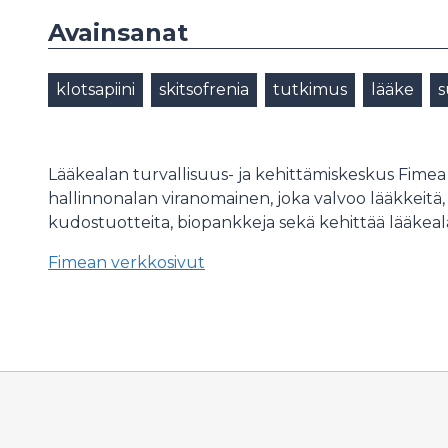
Avainsanat
klotsapiini
skitsofrenia
tutkimus
lääke
s
Lääkealan turvallisuus- ja kehittämiskeskus Fimea o
hallinnonalan viranomainen, joka valvoo lääkkeitä, lää
kudostuotteita, biopankkeja sekä kehittää lääkeal
Fimean verkkosivut