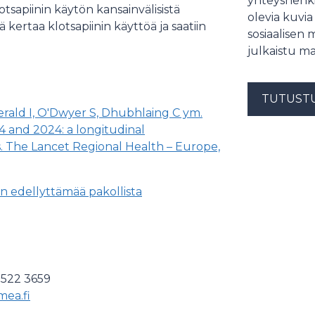
yhteyshenki
lotsapiinin käytön kansainvälisistä
olevia kuvia
 kertaa klotsapiinin käyttöä ja saatiin
sosiaalisen 
julkaistu ma
TUTUST
erald I, O'Dwyer S, Dhubhlaing C ym.
4 and 2024: a longitudinal
s. The Lancet Regional Health – Europe,
n edellyttämää pakollista
 522 3659
mea.fi