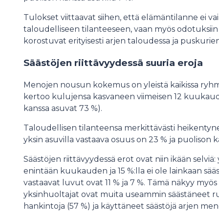
Tulokset viittaavat siihen, että elämäntilanne ei 
taloudelliseen tilanteeseen, vaan myös odotuksiin j
korostuvat erityisesti arjen taloudessa ja puskurien
Säästöjen riittävyydessä suuria eroja
Menojen nousun kokemus on yleistä kaikissa ryhmi
kertoo kulujensa kasvaneen viimeisen 12 kuukaude
kanssa asuvat 73 %).
Taloudellisen tilanteensa merkittävästi heikentynee
yksin asuvilla vastaava osuus on 23 % ja puolison ka
Säästöjen riittävyydessä erot ovat niin ikään selviä: 
enintään kuukauden ja 15 %:lla ei ole lainkaan sääs
vastaavat luvut ovat 11 % ja 7 %. Tämä näkyy myös a
yksinhuoltajat ovat muita useammin säästäneet ru
hankintoja (57 %) ja käyttäneet säästöjä arjen meno