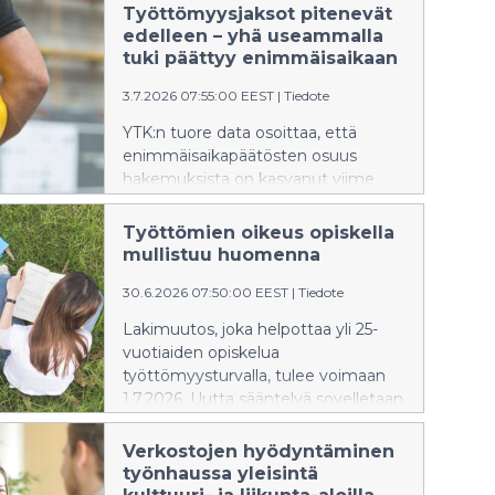
Työttömyysjaksot pitenevät
edelleen – yhä useammalla
tuki päättyy enimmäisaikaan
3.7.2026 07:55:00 EEST
|
Tiedote
YTK:n tuore data osoittaa, että
enimmäisaikapäätösten osuus
hakemuksista on kasvanut viime
vuosina. Kuluvana vuonna osuus on
ollut selvästi pitkän aikavälin
Työttömien oikeus opiskella
keskiarvoa korkeampi. Samalla
mullistuu huomenna
kokonaan työttömien
30.6.2026 07:50:00 EEST
|
Tiedote
työttömyysjaksot ovat pidentyneet.
Muutokset kertovat
Lakimuutos, joka helpottaa yli 25-
työmarkkinoiden hidastumisesta.
vuotiaiden opiskelua
työttömyysturvalla, tulee voimaan
1.7.2026. Uutta sääntelyä sovelletaan
opintoihin, jotka alkavat 1.7.2026 tai
sen jälkeen. Muutoksen
Verkostojen hyödyntäminen
tarkoituksena on selkeyttää ja lisätä
työnhaussa yleisintä
opiskelumahdollisuuksia työttömänä