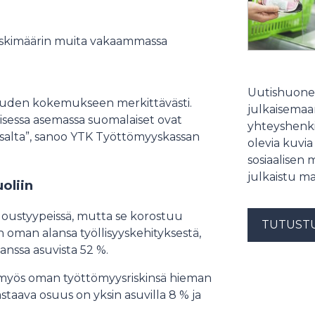
eskimäärin muita vakaammassa
Uutishuonee
uuden kokemukseen merkittävästi.
julkaisemaam
ilaisessa asemassa suomalaiset ovat
yhteyshenki
salta”, sanoo YTK Työttömyyskassan
olevia kuvia
sosiaalisen 
julkaistu ma
oliin
aloustyypeissä, mutta se korostuu
TUTUST
an oman alansa työllisyyskehityksestä,
anssa asuvista 52 %.
 myös oman työttömyysriskinsä hieman
taava osuus on yksin asuvilla 8 % ja