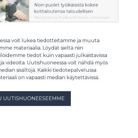
Noin puolet työikäisistä kokee
kotitaloutensa taloudellisen
tilanteensa heikentyneen viimeisen
vuoden aikana. Lähes yhtä moni on
siirtänyt suurempia hankintoja, ja
reilu kolmannes on vähentänyt
ssa voit lukea tiedotteitamme ja muuta
ruokakuluja. Eniten ovat tinkineet
me materiaalia. Löydät sieltä niin
25–34-vuotiaat.
löidemme tiedot kuin vapaasti julkaistavissa
 ja videoita. Uutishuoneessa voit nähdä myös
median sisältöjä. Kaikki tiedotepalvelussa
teriaali on vapaasti median käytettävissä.
U UUTISHUONEESEEMME