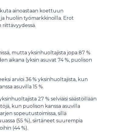
vaikuta ainoastaan koettuun
a huoliin työmarkkinoilla. Erot
 riittävyydessä.
ssä, mutta yksinhuoltajista jopa 87 %
n aikana (yksin asuvat 74 %, puolison
ksi arvioi 36 % yksinhuoltajista, kun
nssa asuvilla 15 %.
yksinhuoltajista 27 % selviäisi säästöillään
töjä, kun puolison kanssa asuvilla
rjen sopeutustoimissa, sillä
uassa (55 %), siirtäneet suurempia
ihin (44 %).