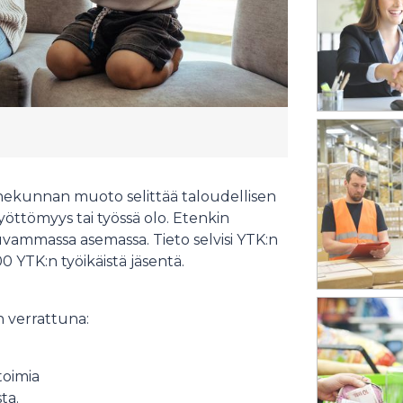
rhekunnan muoto selittää taloudellisen
tömyys tai työssä olo. Etenkin
uvammassa asemassa. Tieto selvisi YTK:n
00 YTK:n työikäistä jäsentä.
in verrattuna:
oimia
ta.