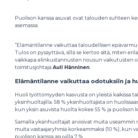
Puolison kanssa asuvat ovat talouden suhteen k
asemassa.
“Elämäntilanne vaikuttaa taloudellisen epävarm
Tulos on pysäyttävä, sillä se kertoo siitä, miten er
vaikkapa elinkustannusten nousun vaikutusten o
toimitusjohtaja
Auli Hänninen
.
Elämäntilanne vaikuttaa odotuksiin ja hu
Huoli työttömyyden kasvusta on yleistä kaikissa t
yksinhuoltajilla. 58 % yksinhuoltajista on huolissa
kun yksin asuvista huolta kokee 55 % ja puolison k
Samalla yksinhuoltajat arvioivat muita useammin
muita vastaajaryhmiä korkeammaksi (10 %), kun vas
puolison kanssa asuvilla 7 %.