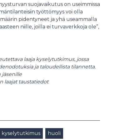
tömyysturvan suojavaikutus on useimmissa
mäntilanteisiin työttömyys voi olla
imäärin pidentyneet ja yhä useammalla
een niille, joilla ei turvaverkkoja ole”,
utettava laaja kyselytutkimus, jossa
enodotuksia ja taloudellista tilannetta.
 jäsenille
n laajat taustatiedot
kyselytutkimus
huoli