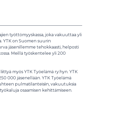
ien työttömyyskassa, joka vakuuttaa yli
ta. YTK on Suomen suurin
rva jäsenillemme tehokkaasti, helposti
kossa. Meillä työskentelee yli 200
liittyä myös YTK Työelämä ry:hyn. YTK
 250 000 jäsenellään. YTK Työelämä
uhteen pulmatilanteisiin, vakuutuksia
työkaluja osaamisen kehittämiseen.