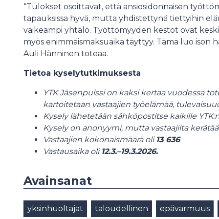
“Tulokset osoittavat, että ansiosidonnaisen työt
tapauksissa hyvä, mutta yhdistettynä tiettyihin elä
vaikeampi yhtälö. Työttömyyden kestot ovat kesk
myös enimmäismaksuaika täyttyy. Tämä luo ison haast
Auli Hänninen toteaa.
Tietoa kyselytutkimuksesta
YTK Jäsenpulssi on kaksi kertaa vuodessa tote
kartoitetaan vastaajien työelämää, tulevaisuud
Kysely lähetetään sähköpostitse kaikille YTK:n
Kysely on anonyymi, mutta vastaajilta kerätää
Vastaajien kokonaismäärä oli
13 636
Vastausaika oli
12.3.–19.3.2026.
Avainsanat
yksinhuoltajat
taloudellinen
epävarmuus