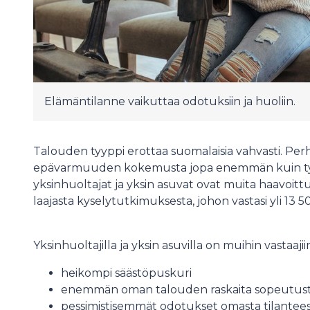
Elämäntilanne vaikuttaa odotuksiin ja huoliin.
Talouden tyyppi erottaa suomalaisia vahvasti. Pe
epävarmuuden kokemusta jopa enemmän kuin työt
yksinhuoltajat ja yksin asuvat ovat muita haavoitt
laajasta kyselytutkimuksesta, johon vastasi yli 13 5
Yksinhuoltajilla ja yksin asuvilla on muihin vastaaji
heikompi säästöpuskuri
enemmän oman talouden raskaita sopeutust
pessimistisemmät odotukset omasta tilantees