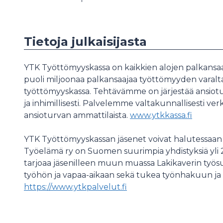
Tietoja julkaisijasta
YTK Työttömyyskassa on kaikkien alojen palkansaaj
puoli miljoonaa palkansaajaa työttömyyden varal
työttömyyskassa. Tehtävämme on järjestää ansiotu
ja inhimillisesti. Palvelemme valtakunnallisesti ver
ansioturvan ammattilaista.
www.ytkkassa.fi
YTK Työttömyyskassan jäsenet voivat halutessaan 
Työelämä ry on Suomen suurimpia yhdistyksiä yli
tarjoaa jäsenilleen muun muassa Lakikaverin työs
työhön ja vapaa-aikaan sekä tukea työnhakuun ja 
https://www.ytkpalvelut.fi