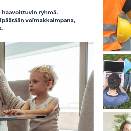
ti haavoittuvin ryhmä.
lipäätään voimakkaimpana,
s.