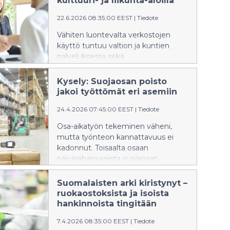
kulttuuri- ja liikunta-aloilla
sekä helpottaa hallinnollista taakkaa.
22.6.2026 08:35:00 EEST
|
Tiedote
Vähiten luontevalta verkostojen
käyttö tuntuu valtion ja kuntien
palveluksessa sekä
lakialalla. Tekoälyn käyttö
työnhaussa on puolestaan
Kysely: Suojaosan poisto
yleisintä mainos- ja
jakoi työttömät eri asemiin
markkinointialalla. YTK:n kyselytutkimukseen
24.4.2026 07:45:00 EEST
|
Tiedote
vastasi yli 5000 aktiivisesti
töitä hakevaa palkansaajaa eri
Osa-aikatyön tekeminen väheni,
toimialoilta.
mutta työnteon kannattavuus ei
kadonnut. Toisaalta osaan
päivärahansaajista suojaosan
poistolla oli hyvin konkreettisia
vaikutuksia, joita ei kannata
Suomalaisten arki kiristynyt –
sivuuttaa.
ruokaostoksista ja isoista
hankinnoista tingitään
7.4.2026 08:35:00 EEST
|
Tiedote