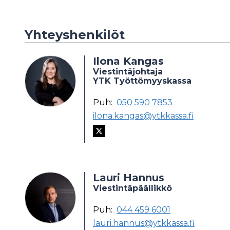
Yhteyshenkilöt
Ilona Kangas
Viestintäjohtaja
YTK Työttömyyskassa
Puh:
050 590 7853
ilona.kangas@ytkkassa.fi
Lauri Hannus
Viestintäpäällikkö
Puh:
044 459 6001
lauri.hannus@ytkkassa.fi