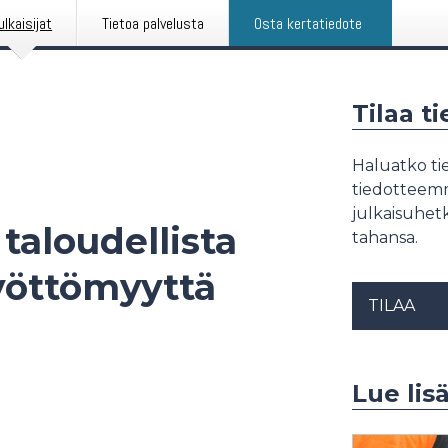
ulkaisijat
Tietoa palvelusta
Osta kertatiedote
Tilaa t
Haluatko tie
tiedotteemme
julkaisuhetk
 taloudellista
tahansa.
yöttömyyttä
TILAA
Lue lisä