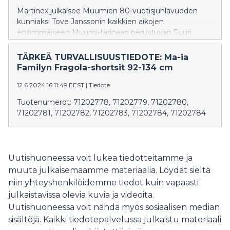
Martinex julkaisee Muumien 80-vuotisjuhlavuoden
kunniaksi Tove Janssonin kaikkien aikojen
ensimmäiseen Muumi-tarinaan perustuvan Suuri
tuhotulva -palapelin. Martinex on valmistanut Muumi-
tuotteita Moomin by Martinex -tuotemerkillä jo yli 30
TÄRKEÄ TURVALLISUUSTIEDOTE: Ma-ia
vuoden ajan. Yhtiö on yksi pitkäaikaisimpia Muumi-
Familyn Fragola-shortsit 92-134 cm
lisenssinhaltijoita.
12.6.2024 16:11:49 EEST
|
Tiedote
Tuotenumerot: 71202778, 71202779, 71202780,
71202781, 71202782, 71202783, 71202784, 71202784
Uutishuoneessa voit lukea tiedotteitamme ja
muuta julkaisemaamme materiaalia. Löydät sieltä
niin yhteyshenkilöidemme tiedot kuin vapaasti
julkaistavissa olevia kuvia ja videoita.
Uutishuoneessa voit nähdä myös sosiaalisen median
sisältöjä. Kaikki tiedotepalvelussa julkaistu materiaali