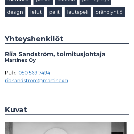
design
lelut
pelit
lautapeli
brändiyhtiö
Yhteyshenkilöt
Riia Sandström, toimitusjohtaja
Martinex Oy
Puh:
050 569 7494
riia.sandstrom@martinex.fi
Kuvat