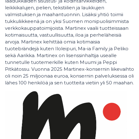
laadukkaiden sisustus- ja kodintarvikkeiden,
leikkikalujen, pelien, tekstiilien ja laukkujen
valmistuksen ja maahantuonnin. Lisäksi yhtiö toimii
tukkuliikkeenä ja on yksi Suomen monipuolisimmista
verkkokauppatoimijoista. Martinex vaalii tuotteissaan
kotimaisuutta, vastuullisuutta, iloa ja perheläheisiä
arvoja. Martinex kehittää omia kotimaisia
tuotebrändejä kuten Iloleipuri, Ma-ia Family ja Peliko
sekä Aarikka. Martinex on lisenssinhaltija usealle
tunnetulle tuotemerkille kuten Muumi ja Peppi
Pitkätossu. Vuonna 2025 Martinex-konsernin liikevaihto
oli noin 25 miljoonaa euroa, konsernin palveluksessa oli
lähes 100 henkilöä ja sen tuotteita vietiin yli 50 maahan.