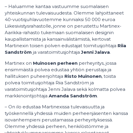
– Haluamme kantaa vastuumme suomalaisen
yhteiskunnan tulevaisuudesta. Olemme lahjoittaneet
40-vuotisjuhlavuotemme kunniaksi 50 000 euroa
Liikesivistysrahastolle, jonne on perustettu Martinex-
Aarikka-rahasto tukemaan suomalaisen designin
kaupallistamista ja kansainvälistämistä, kertovat
Martinexin toisen polven edustajat toimitusjohtaja
Riia
Sandström
ja varatoimitusjohtaja
Jenni Jalava
.
Martinex on
Muinosen perheen
perheyritys, jossa
ensimmäistä polvea edustaa yhtiön perustaja ja
hallituksen puheenjohtaja
Risto Muinonen
, toista
polvea toimitusjohtaja Riia Sandström ja
varatoimitusjohtaja Jenni Jalava sekä kolmatta polvea
markkinointijohtaja
Amanda Sandström
.
– On ilo edustaa Martinexissa tulevaisuutta ja
työskennellä yhdessä muiden perheenjäsenten kanssa
isovanhempieni perustamassa perheyrityksessä.
Olemme yhdessä perheen, henkilöstömme ja
yhteistyökumppaniemme kanssa rakentaneet