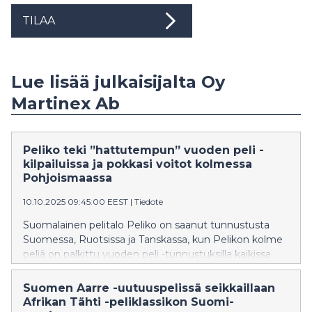
TILAA
Lue lisää julkaisijalta Oy
Martinex Ab
Peliko teki ”hattutempun” vuoden peli -
kilpailuissa ja pokkasi voitot kolmessa
Pohjoismaassa
10.10.2025 09:45:00 EEST
|
Tiedote
Suomalainen pelitalo Peliko on saanut tunnustusta
Suomessa, Ruotsissa ja Tanskassa, kun Pelikon kolme
peliä on palkittu vuoden peli -tunnustuksilla kaikissa
kolmessa maassa. Vuoden peli -tunnustus on yksi
arvostetuimmista pelialan tunnustuksista.
Suomen Aarre -uutuuspelissä seikkaillaan
Afrikan Tähti -peliklassikon Suomi-