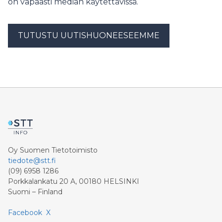
on vapaasti median käytettävissä.
TUTUSTU UUTISHUONEESEEMME
Oy Suomen Tietotoimisto
tiedote@stt.fi
(09) 6958 1286
Porkkalankatu 20 A, 00180 HELSINKI
Suomi – Finland
Facebook
X