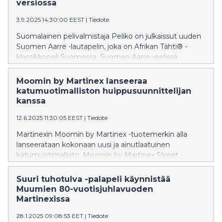
versiossa
3.9.2025 14:30:00 EEST
|
Tiedote
Suomalainen pelivalmistaja Peliko on julkaissut uuden
Suomen Aarre -lautapelin, joka on Afrikan Tähti® -
klassikkopeli Suomessa. Suomen Aarre -pelissä
seikkaillaan eri puolilla Suomea neljässä
luonnonmaisemassa ja etsitään maan kauneinta
Moomin by Martinex lanseeraa
paikkaa, Suomen Aarretta – ja vältellään Itikoita.
katumuotimalliston huippusuunnittelijan
kanssa
12.6.2025 11:30:05 EEST
|
Tiedote
Martinexin Moomin by Martinex -tuotemerkin alla
lanseerataan kokonaan uusi ja ainutlaatuinen
katumuotimallisto. Moomin by Martinex Street -
mallisto on suunniteltu yhteistyössä innovatiivisesta ja
rohkeasta tyylistään tunnetun suomalaisen
Suuri tuhotulva -palapeli käynnistää
muotisuunnittelijan Mert Otsamon kanssa. Mallisto
Muumien 80-vuotisjuhlavuoden
juhlistaa Muumien 80-vuotisjuhlavuotta.
Martinexissa
28.1.2025 09:08:53 EET
|
Tiedote