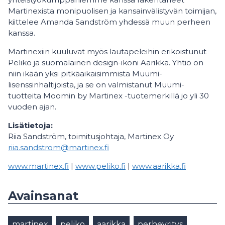
Martinexista monipuolisen ja kansainvälistyvän toimijan,
kiittelee Amanda Sandström yhdessä muun perheen
kanssa.
Martinexiin kuuluvat myös lautapeleihin erikoistunut
Peliko ja suomalainen design-ikoni Aarikka. Yhtiö on
niin ikään yksi pitkäaikaisimmista Muumi-
lisenssinhaltijoista, ja se on valmistanut Muumi-
tuotteita Moomin by Martinex -tuotemerkillä jo yli 30
vuoden ajan.
Lisätietoja:
Riia Sandström, toimitusjohtaja, Martinex Oy
riia.sandstrom@martinex.fi
www.martinex.fi
|
www.peliko.fi
|
www.aarikka.fi
Avainsanat
martinex
peliko
aarikka
perheyritys