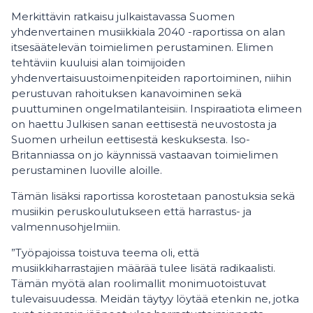
Merkittävin ratkaisu julkaistavassa Suomen
yhdenvertainen musiikkiala 2040 -raportissa on alan
itsesäätelevän toimielimen perustaminen. Elimen
tehtäviin kuuluisi alan toimijoiden
yhdenvertaisuustoimenpiteiden raportoiminen, niihin
perustuvan rahoituksen kanavoiminen sekä
puuttuminen ongelmatilanteisiin. Inspiraatiota elimeen
on haettu Julkisen sanan eettisestä neuvostosta ja
Suomen urheilun eettisestä keskuksesta. Iso-
Britanniassa on jo käynnissä vastaavan toimielimen
perustaminen luoville aloille.
Tämän lisäksi raportissa korostetaan panostuksia sekä
musiikin peruskoulutukseen että harrastus- ja
valmennusohjelmiin.
”Työpajoissa toistuva teema oli, että
musiikkiharrastajien määrää tulee lisätä radikaalisti.
Tämän myötä alan roolimallit monimuotoistuvat
tulevaisuudessa. Meidän täytyy löytää etenkin ne, jotka