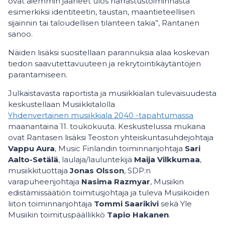
ovat aiemmin jääneet ulos harrastustoiminnasta
esimerkiksi identiteetin, taustan, maantieteellisen
sijainnin tai taloudellisen tilanteen takia”, Rantanen
sanoo.
Näiden lisäksi suositellaan parannuksia alaa koskevan
tiedon saavutettavuuteen ja rekrytointikäytäntöjen
parantamiseen.
Julkaistavasta raportista ja musiikkialan tulevaisuudesta
keskustellaan Musiikkitalolla
Yhdenvertainen musiikkiala 2040 -tapahtumassa
maanantaina 11. toukokuuta. Keskustelussa mukana
ovat Rantasen lisäksi Teoston yhteiskuntasuhdejohtaja
Vappu Aura
, Music Finlandin toiminnanjohtaja
Sari
Aalto-Setälä
, laulaja/lauluntekijä
Maija Vilkkumaa
,
musiikkituottaja
Jonas Olsson
, SDP:n
varapuheenjohtaja
Nasima Razmyar
, Musiikin
edistämissäätiön toimitusjohtaja ja tuleva Musiikoiden
liiton toiminnanjohtaja
Tommi Saarikivi
sekä Yle
Musiikin toimituspäällikkö
Tapio Hakanen
.