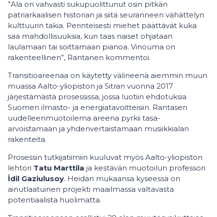
”Ala on vahvasti sukupuolittunut osin pitkän
patriarkaalisen historian ja siitä seuranneen vähättelyn
kulttuurin takia. Perinteisesti miehet päättävät kuka
saa mahdollisuuksia, kun taas naiset ohjataan
laulamaan tai soittamaan pianoa. Vinouma on
rakenteellinen”, Rantanen kommentoi.
Transitioareenaa on käytetty välineenä aiemmin muun
muassa Aalto-yliopiston ja Sitran vuonna 2017
järjestämästä prosessissa, jossa luotiin ehdotuksia
Suomen ilmasto- ja energiatavoitteisiin. Rantasen
uudelleenmuotoilema areena pyrkii tasa-
arvoistamaan ja yhdenvertaistamaan musiikkialan
rakenteita.
Prosessin tutkijatiimiin kuuluvat myös Aalto-yliopiston
lehtori
Tatu Marttila
ja kestävän muotoilun professori
İdil Gaziulusoy
. Heidän mukaansa kyseessä on
ainutlaatuinen projekti maailmassa valtavasta
potentiaalista huolimatta.