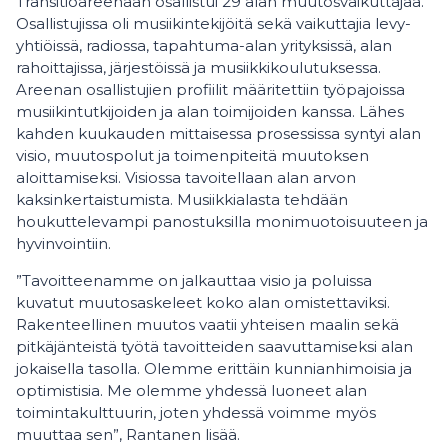
Transitioareenaan osallistui 29 alan muutosvaikuttajaa.
Osallistujissa oli musiikintekijöitä sekä vaikuttajia levy-
yhtiöissä, radiossa, tapahtuma-alan yrityksissä, alan
rahoittajissa, järjestöissä ja musiikkikoulutuksessa.
Areenan osallistujien profiilit määritettiin työpajoissa
musiikintutkijoiden ja alan toimijoiden kanssa. Lähes
kahden kuukauden mittaisessa prosessissa syntyi alan
visio, muutospolut ja toimenpiteitä muutoksen
aloittamiseksi. Visiossa tavoitellaan alan arvon
kaksinkertaistumista. Musiikkialasta tehdään
houkuttelevampi panostuksilla monimuotoisuuteen ja
hyvinvointiin.
”Tavoitteenamme on jalkauttaa visio ja poluissa
kuvatut muutosaskeleet koko alan omistettaviksi.
Rakenteellinen muutos vaatii yhteisen maalin sekä
pitkäjänteistä työtä tavoitteiden saavuttamiseksi alan
jokaisella tasolla. Olemme erittäin kunnianhimoisia ja
optimistisia. Me olemme yhdessä luoneet alan
toimintakulttuurin, joten yhdessä voimme myös
muuttaa sen”, Rantanen lisää.