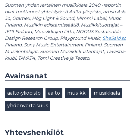
Suomen yhdenvertainen musiikkiala 2040 -raportin
ovat tuottaneet yhteistyössä Aalto-yliopisto, artisti Asla
Jo, Gramex, Hög Light & Sound, Mimmi Label, Music
Finland, Musiikin edistämissäätiö, Musiikkituottajat –
IFPI Finland, Muusikkojen liitto, NODUS Sustainable
Design Research Group, Playground Music,
SheSaid.so
Finland, Sony Music Entertainment Finland, Suomen
Musiikintekijät, Suomen Musiikkikustantajat, Tavastia-
klubi, TAVATA, Tomi Creative ja Teosto.
Avainsanat
aalto-yliopisto
aalto
musiikki
musiikkiala
yhdenvertaisuus
Yhteyshenkilöt