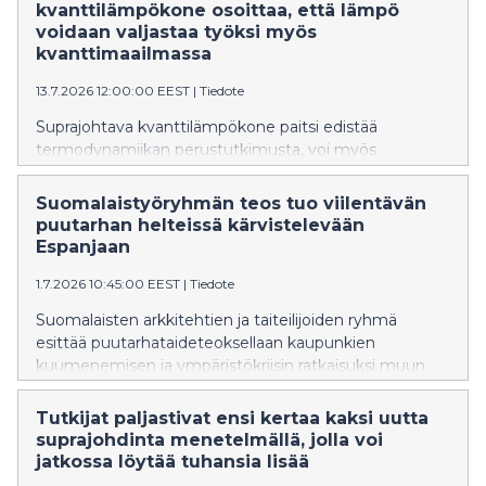
kvanttilämpökone osoittaa, että lämpö
voidaan valjastaa työksi myös
kvanttimaailmassa
13.7.2026 12:00:00 EEST
|
Tiedote
Suprajohtava kvanttilämpökone paitsi edistää
termodynamiikan perustutkimusta, voi myös
merkittävästi pienentää tulevaisuuden
kvanttitietokoneiden hintalappua.
Suomalaistyöryhmän teos tuo viilentävän
puutarhan helteissä kärvistelevään
Espanjaan
1.7.2026 10:45:00 EEST
|
Tiedote
Suomalaisten arkkitehtien ja taiteilijoiden ryhmä
esittää puutarhataideteoksellaan kaupunkien
kuumenemisen ja ympäristökriisin ratkaisuksi muun
muassa kasvillisuutta ja yhteisöllisyyttä.
Tutkijat paljastivat ensi kertaa kaksi uutta
suprajohdinta menetelmällä, jolla voi
jatkossa löytää tuhansia lisää