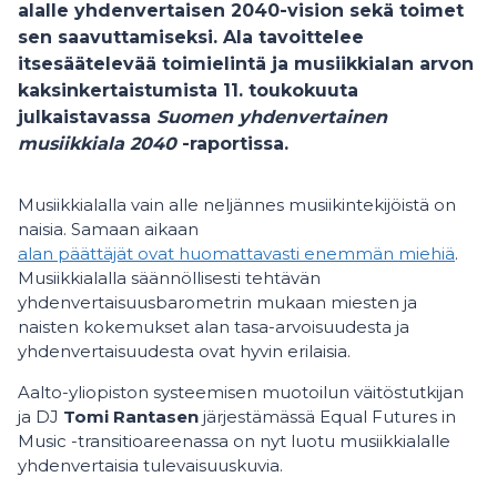
alalle yhdenvertaisen 2040-vision sekä toimet
sen saavuttamiseksi. Ala tavoittelee
itsesäätelevää toimielintä ja musiikkialan arvon
kaksinkertaistumista 11. toukokuuta
julkaistavassa
Suomen yhdenvertainen
musiikkiala 2040
-raportissa.
Musiikkialalla vain alle neljännes musiikintekijöistä on
naisia. Samaan aikaan
alan päättäjät ovat huomattavasti enemmän miehiä
.
Musiikkialalla säännöllisesti tehtävän
yhdenvertaisuusbarometrin mukaan miesten ja
naisten kokemukset alan tasa-arvoisuudesta ja
yhdenvertaisuudesta ovat hyvin erilaisia.
Aalto-yliopiston systeemisen muotoilun väitöstutkijan
ja DJ
Tomi Rantasen
järjestämässä Equal Futures in
Music -transitioareenassa on nyt luotu musiikkialalle
yhdenvertaisia tulevaisuuskuvia.