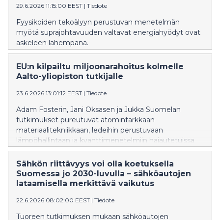
29.6.2026 11:15:00 EEST
|
Tiedote
Fyysikoiden tekoälyyn perustuvan menetelmän
myötä suprajohtavuuden valtavat energiahyödyt ovat
askeleen lähempänä.
EU:n kilpailtu miljoonarahoitus kolmelle
Aalto-yliopiston tutkijalle
23.6.2026 13:01:12 EEST
|
Tiedote
Adam Fosterin, Jani Oksasen ja Jukka Suomelan
tutkimukset pureutuvat atomintarkkaan
materiaalitekniikkaan, ledeihin perustuvaan
lämpöhallintaan ja kvanttimenetelmiin hajautetuissa
verkoissa.
Sähkön riittävyys voi olla koetuksella
Suomessa jo 2030-​luvulla – sähköautojen
lataamisella merkittävä vaikutus
22.6.2026 08:02:00 EEST
|
Tiedote
Tuoreen tutkimuksen mukaan sähköautojen