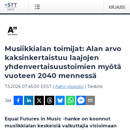
KIRJAUDU
Musiikkialan toimijat: Alan arvo
kaksinkertaistuu laajojen
yhdenvertaisuustoimien myötä
vuoteen 2040 mennessä
7.5.2026 07:45:00 EEST
|
Aalto-yliopisto
|
Tiedote
Jaa
Equal Futures in Music -hanke on koonnut
musiikkialan keskeisiä vaikuttajia visioimaan