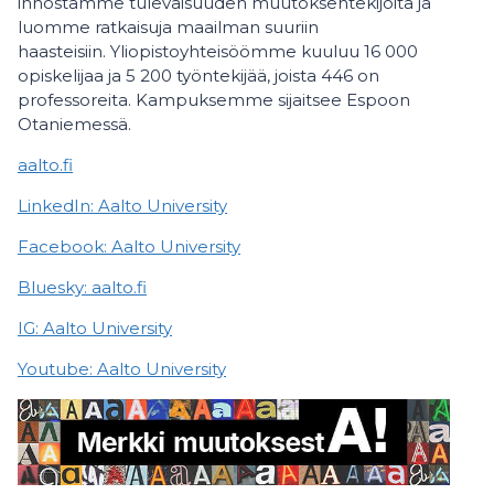
innostamme tulevaisuuden muutoksentekijöitä ja
luomme ratkaisuja maailman suuriin
haasteisiin. Yliopistoyhteisöömme kuuluu 16 000
opiskelijaa ja 5 200 työntekijää, joista 446 on
professoreita. Kampuksemme sijaitsee Espoon
Otaniemessä.
aalto.fi
LinkedIn: Aalto University
Facebook: Aalto University
Bluesky: aalto.fi
IG: Aalto University
Youtube: Aalto University