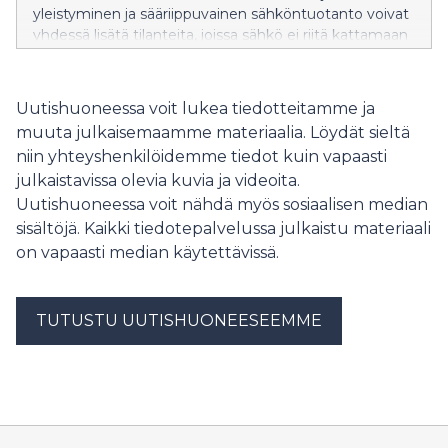
yleistyminen ja sääriippuvainen sähköntuotanto voivat
yhdessä lisätä tilanteita, joissa sähkö ei riitä kattamaan
kulutusta Suomessa. Latauksen oikea ajoittaminen voi
auttaa varmistamaan sähkön riittävyyden erityisesti
talvella.
Uutishuoneessa voit lukea tiedotteitamme ja
muuta julkaisemaamme materiaalia. Löydät sieltä
niin yhteyshenkilöidemme tiedot kuin vapaasti
julkaistavissa olevia kuvia ja videoita.
Uutishuoneessa voit nähdä myös sosiaalisen median
sisältöjä. Kaikki tiedotepalvelussa julkaistu materiaali
on vapaasti median käytettävissä.
TUTUSTU UUTISHUONEESEEMME