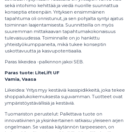
sekä intohimo kehittää ja viedä nuorille suunnattua
konseptia eteenpäin. Yrityksen ensimmäinen
tapahtuma oli onnistunut, ja sen pohjalta syntyi ajatus
toiminnan laajentamisesta. Suunnitteilla on myös
suuremman mittakaavan tapahtumakokonaisuus
tulevaisuudessa. Toiminnalle on jo hankittu
yhteistyökumppaneita, mikä tukee konseptin
uskottavuutta ja kasvupotentiaalia.
Paras liikeidea -palkinnon jakoi SEB.
Paras tuote: LiteLift UF
Vamia, Vaasa
Liikeidea: Yritys myy kestäviä kassipidikkeitä, joka tekee
shoppailukokemuksesta sujuvamman. Tuotteet ovat
ympäristöystävällisiä ja kestäviä.
Tuomariston perustelut: Palkittava tuote on
innovatiivinen ja yksinkertainen ratkaisu yleiseen arjen
ongelmaan. Se vastaa käytännön tarpeeseen, on