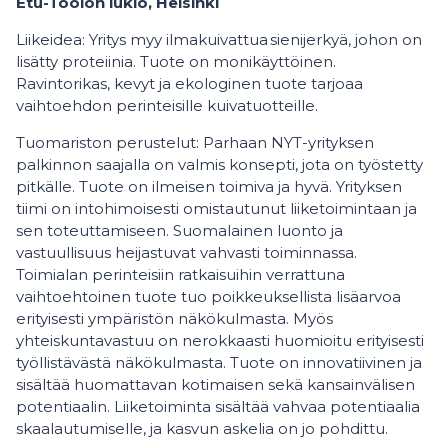
Etu-Töölön lukio, Helsinki
Liikeidea: Yritys myy ilmakuivattua sienijerkyä, johon on
lisätty proteiinia. Tuote on monikäyttöinen.
Ravintorikas, kevyt ja ekologinen tuote tarjoaa
vaihtoehdon perinteisille kuivatuotteille.
Tuomariston perustelut: Parhaan NYT-yrityksen
palkinnon saajalla on valmis konsepti, jota on työstetty
pitkälle. Tuote on ilmeisen toimiva ja hyvä. Yrityksen
tiimi on intohimoisesti omistautunut liiketoimintaan ja
sen toteuttamiseen. Suomalainen luonto ja
vastuullisuus heijastuvat vahvasti toiminnassa.
Toimialan perinteisiin ratkaisuihin verrattuna
vaihtoehtoinen tuote tuo poikkeuksellista lisäarvoa
erityisesti ympäristön näkökulmasta. Myös
yhteiskuntavastuu on nerokkaasti huomioitu erityisesti
työllistävästä näkökulmasta. Tuote on innovatiivinen ja
sisältää huomattavan kotimaisen sekä kansainvälisen
potentiaalin. Liiketoiminta sisältää vahvaa potentiaalia
skaalautumiselle, ja kasvun askelia on jo pohdittu.