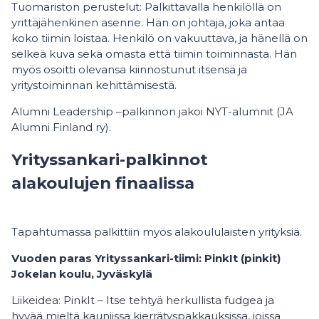
Tuomariston perustelut: Palkittavalla henkilöllä on
yrittäjähenkinen asenne. Hän on johtaja, joka antaa
koko tiimin loistaa. Henkilö on vakuuttava, ja hänellä on
selkeä kuva sekä omasta että tiimin toiminnasta. Hän
myös osoitti olevansa kiinnostunut itsensä ja
yritystoiminnan kehittämisestä.
Alumni Leadership –palkinnon jakoi NYT-alumnit (JA
Alumni Finland ry).
Yrityssankari-palkinnot
alakoulujen finaalissa
Tapahtumassa palkittiin myös alakoululaisten yrityksiä.
Vuoden paras Yrityssankari-tiimi: PinkIt (pinkit)
Jokelan koulu, Jyväskylä
Liikeidea: PinkIt – Itse tehtyä herkullista fudgea ja
hyvää mieltä kauniissa kierrätyspakkauksissa, joissa