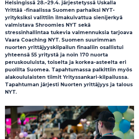
Helsingissä 28.–29.4. järjestetyssä Uskalla
Yrittää -finaalissa Suomen parhaiksi NYT-
yrityksiksi valittiin ilmakuivattua sienijerkyä
valmistava Shroomies NYT sekä
stressinhallintaa tukevia valmennuksia tarjoava
Vaara Coaching NYT. Suomen suurimman
nuorten yrittäjyyskilpailun finaaliin osallistui
yhteensä 55 yritystä ja noin 170 nuorta
peruskouluista, toiselta ja korkea-asteelta eri
puolilta Suomea. Tapahtumassa palkittiin myös
alakoululaisten tiimit Yrityssankari-kilpailussa.
Tapahtuman järjesti Nuorten yrittäjyys ja talous
NYT.