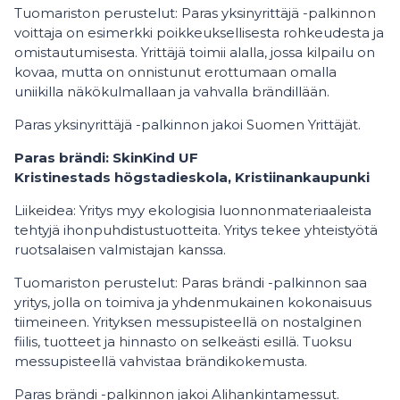
Tuomariston perustelut: Paras yksinyrittäjä -palkinnon
voittaja on esimerkki poikkeuksellisesta rohkeudesta ja
omistautumisesta. Yrittäjä toimii alalla, jossa kilpailu on
kovaa, mutta on onnistunut erottumaan omalla
uniikilla näkökulmallaan ja vahvalla brändillään.
Paras yksinyrittäjä -palkinnon jakoi Suomen Yrittäjät.
Paras brändi: SkinKind UF
Kristinestads högstadieskola, Kristiinankaupunki
Liikeidea: Yritys myy ekologisia luonnonmateriaaleista
tehtyjä ihonpuhdistustuotteita. Yritys tekee yhteistyötä
ruotsalaisen valmistajan kanssa.
Tuomariston perustelut: Paras brändi -palkinnon saa
yritys, jolla on toimiva ja yhdenmukainen kokonaisuus
tiimeineen. Yrityksen messupisteellä on nostalginen
fiilis, tuotteet ja hinnasto on selkeästi esillä. Tuoksu
messupisteellä vahvistaa brändikokemusta.
Paras brändi -palkinnon jakoi Alihankintamessut.