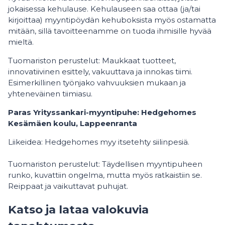
jokaisessa kehulause. Kehulauseen saa ottaa (ja/tai
kirjoittaa) myyntipöydän kehuboksista myös ostamatta
mitään, sillä tavoitteenamme on tuoda ihmisille hyvää
mieltä.
Tuomariston perustelut: Maukkaat tuotteet,
innovatiivinen esittely, vakuuttava ja innokas tiimi.
Esimerkillinen työnjako vahvuuksien mukaan ja
yhteneväinen tiimiasu.
Paras Yrityssankari-myyntipuhe: Hedgehomes
Kesämäen koulu, Lappeenranta
Liikeidea: Hedgehomes myy itsetehty siilinpesiä.
Tuomariston perustelut: Täydellisen myyntipuheen
runko, kuvattiin ongelma, mutta myös ratkaistiin se.
Reippaat ja vaikuttavat puhujat.
Katso ja lataa valokuvia