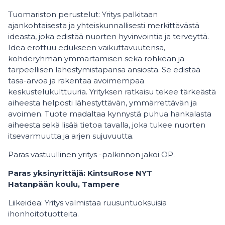
Tuomariston perustelut: Yritys palkitaan
ajankohtaisesta ja yhteiskunnallisesti merkittävästä
ideasta, joka edistää nuorten hyvinvointia ja terveyttä.
Idea erottuu edukseen vaikuttavuutensa,
kohderyhmän ymmärtämisen sekä rohkean ja
tarpeellisen lähestymistapansa ansiosta. Se edistää
tasa-arvoa ja rakentaa avoimempaa
keskustelukulttuuria. Yrityksen ratkaisu tekee tärkeästä
aiheesta helposti lähestyttävän, ymmärrettävän ja
avoimen. Tuote madaltaa kynnystä puhua hankalasta
aiheesta sekä lisää tietoa tavalla, joka tukee nuorten
itsevarmuutta ja arjen sujuvuutta.
Paras vastuullinen yritys -palkinnon jakoi OP.
Paras yksinyrittäjä: KintsuRose NYT
Hatanpään koulu, Tampere
Liikeidea: Yritys valmistaa ruusuntuoksuisia
ihonhoitotuotteita.