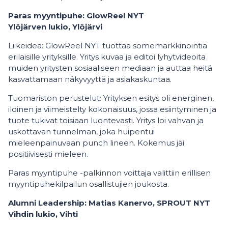
Paras myyntipuhe: GlowReel NYT
Ylöjärven lukio, Ylöjärvi
Liikeidea: GlowReel NYT tuottaa somemarkkinointia
erilaisille yrityksille. Yritys kuvaa ja editoi lyhytvideoita
muiden yritysten sosiaaliseen mediaan ja auttaa heitä
kasvattamaan näkyvyyttä ja asiakaskuntaa.
Tuomariston perustelut: Yrityksen esitys oli energinen,
iloinen ja viimeistelty kokonaisuus, jossa esiintyminen ja
tuote tukivat toisiaan luontevasti. Yritys loi vahvan ja
uskottavan tunnelman, joka huipentui
mieleenpainuvaan punch lineen. Kokemus jäi
positiivisesti mieleen.
Paras myyntipuhe -palkinnon voittaja valittiin erillisen
myyntipuhekilpailun osallistujien joukosta.
Alumni Leadership: Matias Kanervo, SPROUT NYT
Vihdin lukio, Vihti