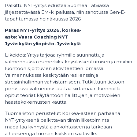
Palkittu NYT-yritys edustaa Suomea Latviassa
järjestettävässä EM-kilpailussa, niin sanotussa Gen-E-
tapahtumassa heinäkuussa 2026.
Paras NYT-yritys 2026, korkea-
aste: Vaara Coaching NYT
Jyväskylän yliopisto, Jyväskylä
Liikeidea: Yritys tarjoaa ryhmille suunnattuja
valmennuksia esimerkiksi köysilaskeutumisen ja muihin
luontoon sijoittuvien aktiviteettien lomassa.
Valmennuksissa keskitytään resilienssin ja
stressinhallinnan vahvistamiseen. Tutkittuun tietoon
perustuva valmennus auttaa siirtämään luennoilla
opitut teoriat käytäntöön hallittujen ja motivoivien
haastekokemusten kautta.
Tuomariston perustelut: Korkea-asteen parhaana
NYT-yrityksenä palkittavan tiimin liiketoiminta
madaltaa kynnystä ajankohtaiseen ja tärkeään
aiheeseen, ja tuo sen kaikkien saataville.