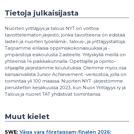
Tietoja julkaisijasta
Nuorten yrittäjyys ja talous NYT on voittoa
tavoittelematon järjestö, jonka tavoitteena on edistää
lasten ja nuorten työelämä-, talous-, ja yrittäjyystaitoja.
Tarjoamme erilaisia oppimiskokonaisuuksia ja -
ympäristöjä esikoulusta 2.asteelle. Yrityskyliä meillä on
yhteensä 14 paikkakunnalla. Opettajille ja opinto-
ohjaajille järjestämme koulutuksia. Olemme myös osa
kansainvälistä Junior Achievement -verkostoa, jolla on
toimintaa yli 100 maassa. Nuorten NYT -järjestömme
perustettiin kesäkuussa 2023, kun Nuori Yrittäjyys ry ja
Talous ja nuoret TAT yhdistivät toimintansa.
Muut kielet
SWE
:
Våga vara företagsam-finalen 2026: