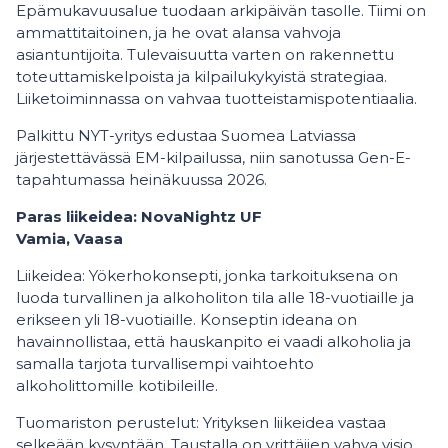
Epämukavuusalue tuodaan arkipäivän tasolle. Tiimi on
ammattitaitoinen, ja he ovat alansa vahvoja
asiantuntijoita. Tulevaisuutta varten on rakennettu
toteuttamiskelpoista ja kilpailukykyistä strategiaa.
Liiketoiminnassa on vahvaa tuotteistamispotentiaalia.
Palkittu NYT-yritys edustaa Suomea Latviassa
järjestettävässä EM-kilpailussa, niin sanotussa Gen-E-
tapahtumassa heinäkuussa 2026.
Paras liikeidea: NovaNightz UF
Vamia, Vaasa
Liikeidea: Yökerhokonsepti, jonka tarkoituksena on
luoda turvallinen ja alkoholiton tila alle 18-vuotiaille ja
erikseen yli 18-vuotiaille. Konseptin ideana on
havainnollistaa, että hauskanpito ei vaadi alkoholia ja
samalla tarjota turvallisempi vaihtoehto
alkoholittomille kotibileille.
Tuomariston perustelut: Yrityksen liikeidea vastaa
selkeään kysyntään. Taustalla on yrittäjien vahva visio