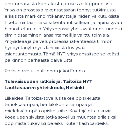
ensimmäisestä kontaktista prosessin loppuun asti.
Yritys on prosessia rakentaessaan tehnyt tutkimusta
erilaisista markkinointikanavista ja niiden vaikutuksista
liiketoimintaan sekä rakentanut selkeän ja läpinäkyvän
hinnoittelumallin. Yritysideassa yhdistyvät onnistuneesti
tiimin osaaminen, ansaintamalli ja valittu toimiala.
Yritysideaa ja palveluprosessia rakentaessa tiimi on
hyödyntänyt myös lähipiiristä löytyvää
asiantuntemusta. Tämä NYT-yritys ansaitsee selkeästi
palkinnon parhaasta palvelusta.
Paras palvelu -palkinnon jakoi Fennia.
Tulevaisuuden ratkaisija: Taitoiza NYT
Lauttasaaren yhteiskoulu, Helsinki
Liikeidea: Taitoiza-sovellus tekee opiskelusta
tehokkaampaa, henkilökohtaisempaa ja
mielekkäämpää opiskelijoille. Käyttäjä ottaa kuvia
koealueen sivuista, jotka sovellus muuntaa erilaisiksi
oppimista tukeviksi peleiksi, kuten flash cardeiksi,