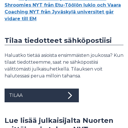
Shroomies NYT från Etu-Töölön lukio och Vaara
Coaching NYT från Jyväskylä universitet går
vidare till EM
Tilaa tiedotteet sähköpostiisi
Haluatko tietää asioista ensimmäisten joukossa? Kun
tilaat tiedotteemme, saat ne sähköpostiisi
välittömästi julkaisuhetkellä. Tilauksen voit
halutessasi perua milloin tahansa.
TILAA
Lue lisää julkaisijalta Nuorten