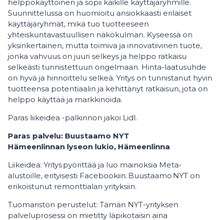
helppokäyttöinen ja sopii kaikille käyttäjäryhmille.
Suunnittelussa on huomioitu ansiokkaasti erilaiset
käyttäjäryhmät, mikä tuo tuotteeseen
yhteiskuntavastuullisen näkökulman. Kyseessä on
yksinkertainen, mutta toimiva ja innovatiivinen tuote,
jonka vahvuus on juuri selkeys ja helppo ratkaisu
selkeästi tunnistettuun ongelmaan. Hinta-laatusuhde
on hyvä ja hinnoittelu selkeä. Yritys on tunnistanut hyvin
tuotteensa potentiaalin ja kehittänyt ratkaisun, jota on
helppo käyttää ja markkinoida.
Paras liikeidea -palkinnon jakoi Lidl.
Paras palvelu: Buustaamo NYT
Hämeenlinnan lyseon lukio, Hämeenlinna
Liikeidea: Yritys pyörittää ja luo mainoksia Meta-
alustoille, erityisesti Facebookiin. Buustaamo NYT on
erikoistunut remonttialan yrityksiin.
Tuomariston perustelut: Tämän NYT-yrityksen
palveluprosessi on mietitty läpikotaisin aina