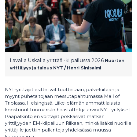
Lavalla Uskalla yrittää -kilpailussa 2026
Nuorten
yrittäjyys ja talous NYT / Henri Sinisalmi
NYT-yrittäjät esittelivät tuotteitaan, palveluitaan ja
myyntipuhetaitojaan messutapahtumassa Mall of
Triplassa, Helsingissä. Liike-elämän ammattilaisista
koostunut tuomaristo haastatteli ja arvioi NYT-yritykset.
Pääpalkintojen voittajat pokkasivat matkan
yrittäjyyden EM-kilpailuun Riikaan, minkä lisäksi nuorille
yrittäjille jaettiin palkintoja yhdeksässä muussa
kategoriassa.