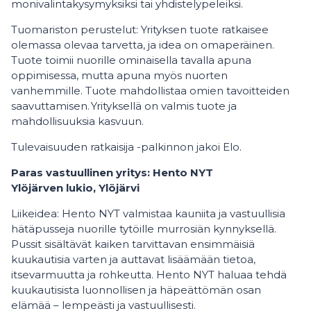
monivalintakysymyksiksi tai yhdistelypeleiksi.
Tuomariston perustelut: Yrityksen tuote ratkaisee
olemassa olevaa tarvetta, ja idea on omaperäinen.
Tuote toimii nuorille ominaisella tavalla apuna
oppimisessa, mutta apuna myös nuorten
vanhemmille. Tuote mahdollistaa omien tavoitteiden
saavuttamisen. Yrityksellä on valmis tuote ja
mahdollisuuksia kasvuun.
Tulevaisuuden ratkaisija -palkinnon jakoi Elo.
Paras vastuullinen yritys: Hento NYT
Ylöjärven lukio, Ylöjärvi
Liikeidea: Hento NYT valmistaa kauniita ja vastuullisia
hätäpusseja nuorille tytöille murrosiän kynnyksellä.
Pussit sisältävät kaiken tarvittavan ensimmäisiä
kuukautisia varten ja auttavat lisäämään tietoa,
itsevarmuutta ja rohkeutta. Hento NYT haluaa tehdä
kuukautisista luonnollisen ja häpeättömän osan
elämää – lempeästi ja vastuullisesti.