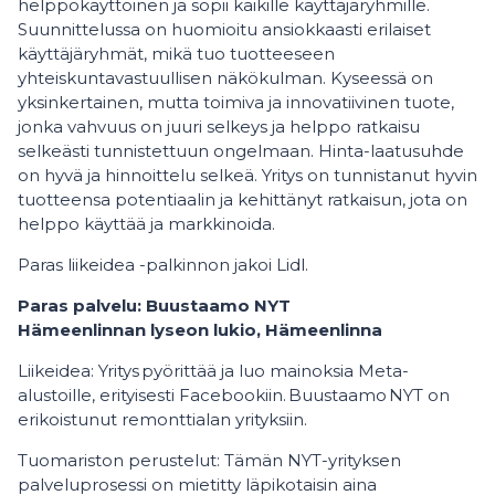
helppokäyttöinen ja sopii kaikille käyttäjäryhmille.
Suunnittelussa on huomioitu ansiokkaasti erilaiset
käyttäjäryhmät, mikä tuo tuotteeseen
yhteiskuntavastuullisen näkökulman. Kyseessä on
yksinkertainen, mutta toimiva ja innovatiivinen tuote,
jonka vahvuus on juuri selkeys ja helppo ratkaisu
selkeästi tunnistettuun ongelmaan. Hinta-laatusuhde
on hyvä ja hinnoittelu selkeä. Yritys on tunnistanut hyvin
tuotteensa potentiaalin ja kehittänyt ratkaisun, jota on
helppo käyttää ja markkinoida.
Paras liikeidea -palkinnon jakoi Lidl.
Paras palvelu: Buustaamo NYT
Hämeenlinnan lyseon lukio, Hämeenlinna
Liikeidea: Yritys pyörittää ja luo mainoksia Meta-
alustoille, erityisesti Facebookiin. Buustaamo NYT on
erikoistunut remonttialan yrityksiin.
Tuomariston perustelut: Tämän NYT-yrityksen
palveluprosessi on mietitty läpikotaisin aina