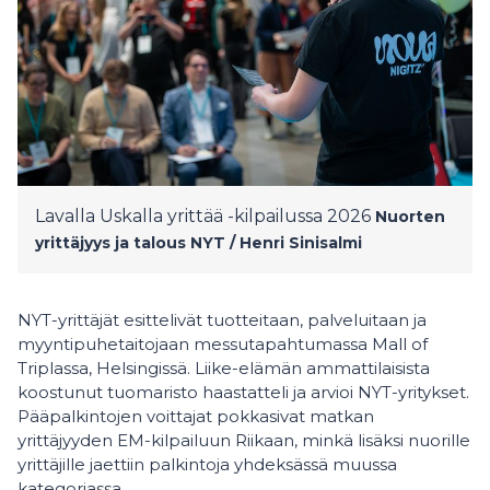
Lavalla Uskalla yrittää -kilpailussa 2026
Nuorten
yrittäjyys ja talous NYT / Henri Sinisalmi
NYT-yrittäjät esittelivät tuotteitaan, palveluitaan ja
myyntipuhetaitojaan messutapahtumassa Mall of
Triplassa, Helsingissä. Liike-elämän ammattilaisista
koostunut tuomaristo haastatteli ja arvioi NYT-yritykset.
Pääpalkintojen voittajat pokkasivat matkan
yrittäjyyden EM-kilpailuun Riikaan, minkä lisäksi nuorille
yrittäjille jaettiin palkintoja yhdeksässä muussa
kategoriassa.