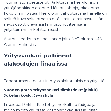
Tuomariston perustelut: Palkittavalla henkilöllä on
yrittäjähenkinen asenne. Hän on johtaja, joka antaa
koko tiimin loistaa. Henkilö on vakuuttava, ja hänellä on
selkeä kuva sekä omasta että tiimin toiminnasta. Hän
myös osoitti olevansa kiinnostunut itsensä ja
yritystoiminnan kehittämisestä.
Alumni Leadership –palkinnon jakoi NYT-alumnit (JA
Alumni Finland ry).
Yrityssankari-palkinnot
alakoulujen finaalissa
Tapahtumassa palkittiin myös alakoululaisten yrityksiä.
Vuoden paras Yrityssankari-tiimi: PinkIt (pinkit)
Jokelan koulu, Jyväskylä
Liikeidea: PinkIt – Itse tehtyä herkullista fudgea ja
hyvää mieltä kauniissa kierrätyspakkauksissa, joissa