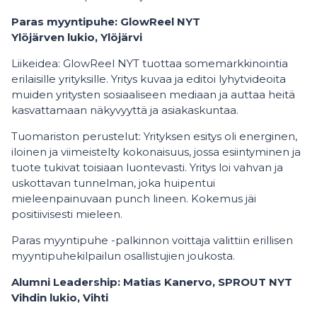
Paras myyntipuhe: GlowReel NYT
Ylöjärven lukio, Ylöjärvi
Liikeidea: GlowReel NYT tuottaa somemarkkinointia
erilaisille yrityksille. Yritys kuvaa ja editoi lyhytvideoita
muiden yritysten sosiaaliseen mediaan ja auttaa heitä
kasvattamaan näkyvyyttä ja asiakaskuntaa.
Tuomariston perustelut: Yrityksen esitys oli energinen,
iloinen ja viimeistelty kokonaisuus, jossa esiintyminen ja
tuote tukivat toisiaan luontevasti. Yritys loi vahvan ja
uskottavan tunnelman, joka huipentui
mieleenpainuvaan punch lineen. Kokemus jäi
positiivisesti mieleen.
Paras myyntipuhe -palkinnon voittaja valittiin erillisen
myyntipuhekilpailun osallistujien joukosta.
Alumni Leadership: Matias Kanervo, SPROUT NYT
Vihdin lukio, Vihti