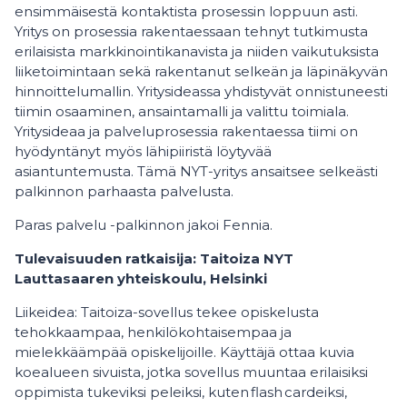
ensimmäisestä kontaktista prosessin loppuun asti.
Yritys on prosessia rakentaessaan tehnyt tutkimusta
erilaisista markkinointikanavista ja niiden vaikutuksista
liiketoimintaan sekä rakentanut selkeän ja läpinäkyvän
hinnoittelumallin. Yritysideassa yhdistyvät onnistuneesti
tiimin osaaminen, ansaintamalli ja valittu toimiala.
Yritysideaa ja palveluprosessia rakentaessa tiimi on
hyödyntänyt myös lähipiiristä löytyvää
asiantuntemusta. Tämä NYT-yritys ansaitsee selkeästi
palkinnon parhaasta palvelusta.
Paras palvelu -palkinnon jakoi Fennia.
Tulevaisuuden ratkaisija: Taitoiza NYT
Lauttasaaren yhteiskoulu, Helsinki
Liikeidea: Taitoiza-sovellus tekee opiskelusta
tehokkaampaa, henkilökohtaisempaa ja
mielekkäämpää opiskelijoille. Käyttäjä ottaa kuvia
koealueen sivuista, jotka sovellus muuntaa erilaisiksi
oppimista tukeviksi peleiksi, kuten flash cardeiksi,