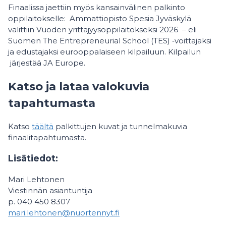
Finaalissa jaettiin myös kansainvälinen palkinto
oppilaitokselle: Ammattiopisto Spesia Jyväskylä
valittiin Vuoden yrittäjyysoppilaitokseksi 2026 – eli
Suomen The Entrepreneurial School (TES) ‑voittajaksi
ja edustajaksi eurooppalaiseen kilpailuun. Kilpailun
järjestää JA Europe.
Katso ja lataa valokuvia
tapahtumasta
Katso
täältä
palkittujen kuvat ja tunnelmakuvia
finaalitapahtumasta.
Lisätiedot:
Mari Lehtonen
Viestinnän asiantuntija
p. 040 450 8307
mari.lehtonen@nuortennyt.fi