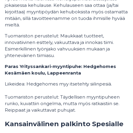
jokaisessa kehulause. Kehulauseen saa ottaa (ja/tai
kirjoittaa) myyntipöydän kehuboksista myös ostamatta
mitään, sillä tavoitteenamme on tuoda ihmisille hyvää
mieltä.
Tuomariston perustelut: Maukkaat tuotteet,
innovatiivinen esittely, vakuuttava ja innokas tiimi.
Esimerkillinen työnjako vahvuuksien mukaan ja
yhteneväinen tiimiasu.
Paras Yrityssankari-myyntipuhe: Hedgehomes
Kesämäen koulu, Lappeenranta
Liikeidea: Hedgehomes myy itsetehty siilinpesiä.
Tuomariston perustelut: Täydellisen myyntipuheen
runko, kuvattiin ongelma, mutta myös ratkaistiin se.
Reippaat ja vaikuttavat puhujat.
Kansainvälinen palkinto Spesialle