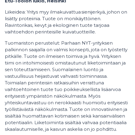
Etu-Töölön lukio, Helsinki
Liikeidea: Yritys myy ilmakuivattua sienijerkyä, johon on
lisätty proteiinia. Tuote on monikäyttöinen.
Ravintorikas, kevyt ja ekologinen tuote tarjoaa
vaihtoehdon perinteisille kuivatuotteille.
Tuomariston perustelut: Parhaan NYT-yrityksen
palkinnon saajalla on valmis konsepti, jota on työstetty
pitkälle. Tuote on ilmeisen toimiva ja hyvä. Yrityksen
tiimi on intohimoisesti omistautunut liiketoimintaan ja
sen toteuttamiseen. Suomalainen luonto ja
vastuullisuus heijastuvat vahvasti toiminnassa.
Toimialan perinteisiin ratkaisuihin verrattuna
vaihtoehtoinen tuote tuo poikkeuksellista lisäarvoa
erityisesti ympäristön näkökulmasta. Myös
yhteiskuntavastuu on nerokkaasti huomioitu erityisesti
työllistävästä näkökulmasta. Tuote on innovatiivinen ja
sisältää huomattavan kotimaisen sekä kansainvälisen
potentiaalin. Liiketoiminta sisältää vahvaa potentiaalia
skaalautumiselle, ja kasvun askelia on jo pohdittu.