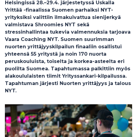
Helsingissä 28.–29.4. järjestetyssä Uskalla
Yrittää -finaalissa Suomen parhaiksi NYT-
yrityksiksi valittiin ilmakuivattua sienijerkyä
valmistava Shroomies NYT sekä
stressinhallintaa tukevia valmennuksia tarjoava
Vaara Coaching NYT. Suomen suurimman
nuorten yrittäjyyskilpailun finaaliin osallistui
yhteensä 55 yritystä ja noin 170 nuorta
peruskouluista, toiselta ja korkea-asteelta eri
puolilta Suomea. Tapahtumassa palkittiin myös
alakoululaisten tiimit Yrityssankari-kilpailussa.
Tapahtuman järjesti Nuorten yrittäjyys ja talous
NYT.