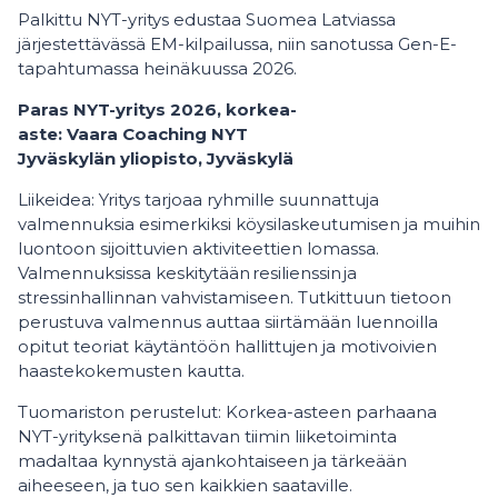
Palkittu NYT-yritys edustaa Suomea Latviassa
järjestettävässä EM-kilpailussa, niin sanotussa Gen-E-
tapahtumassa heinäkuussa 2026.
Paras NYT-yritys 2026, korkea-
aste: Vaara Coaching NYT
Jyväskylän yliopisto, Jyväskylä
Liikeidea: Yritys tarjoaa ryhmille suunnattuja
valmennuksia esimerkiksi köysilaskeutumisen ja muihin
luontoon sijoittuvien aktiviteettien lomassa.
Valmennuksissa keskitytään resilienssin ja
stressinhallinnan vahvistamiseen. Tutkittuun tietoon
perustuva valmennus auttaa siirtämään luennoilla
opitut teoriat käytäntöön hallittujen ja motivoivien
haastekokemusten kautta.
Tuomariston perustelut: Korkea-asteen parhaana
NYT-yrityksenä palkittavan tiimin liiketoiminta
madaltaa kynnystä ajankohtaiseen ja tärkeään
aiheeseen, ja tuo sen kaikkien saataville.