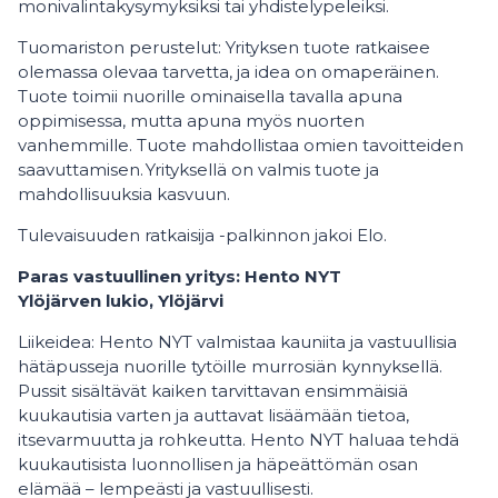
monivalintakysymyksiksi tai yhdistelypeleiksi.
Tuomariston perustelut: Yrityksen tuote ratkaisee
olemassa olevaa tarvetta, ja idea on omaperäinen.
Tuote toimii nuorille ominaisella tavalla apuna
oppimisessa, mutta apuna myös nuorten
vanhemmille. Tuote mahdollistaa omien tavoitteiden
saavuttamisen. Yrityksellä on valmis tuote ja
mahdollisuuksia kasvuun.
Tulevaisuuden ratkaisija -palkinnon jakoi Elo.
Paras vastuullinen yritys: Hento NYT
Ylöjärven lukio, Ylöjärvi
Liikeidea: Hento NYT valmistaa kauniita ja vastuullisia
hätäpusseja nuorille tytöille murrosiän kynnyksellä.
Pussit sisältävät kaiken tarvittavan ensimmäisiä
kuukautisia varten ja auttavat lisäämään tietoa,
itsevarmuutta ja rohkeutta. Hento NYT haluaa tehdä
kuukautisista luonnollisen ja häpeättömän osan
elämää – lempeästi ja vastuullisesti.