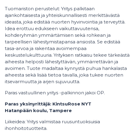
Tuomariston perustelut: Yritys palkitaan
ajankohtaisesta ja yhteiskunnallisesti merkittävästä
ideasta, joka edistää nuorten hyvinvointia ja terveyttä.
Idea erottuu edukseen vaikuttavuutensa,
kohderyhmän ymmärtämisen sekä rohkean ja
tarpeellisen lähestymistapansa ansiosta. Se edistää
tasa-arvoa ja rakentaa avoimempaa
keskustelukulttuuria. Yrityksen ratkaisu tekee tärkeästä
aiheesta helposti lähestyttävän, ymmärrettävän ja
avoimen. Tuote madaltaa kynnystä puhua hankalasta
aiheesta sekä lisää tietoa tavalla, joka tukee nuorten
itsevarmuutta ja arjen sujuvuutta.
Paras vastuullinen yritys -palkinnon jakoi OP.
Paras yksinyrittäjä: KintsuRose NYT
Hatanpään koulu, Tampere
Liikeidea: Yritys valmistaa ruusuntuoksuisia
ihonhoitotuotteita.