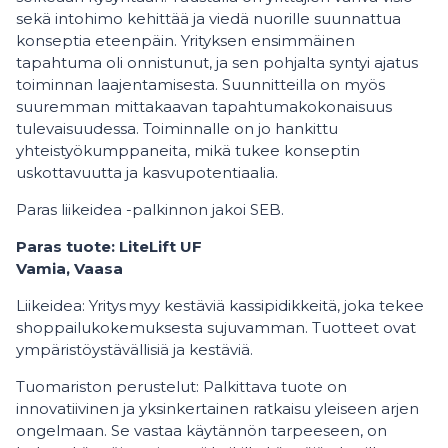
sekä intohimo kehittää ja viedä nuorille suunnattua
konseptia eteenpäin. Yrityksen ensimmäinen
tapahtuma oli onnistunut, ja sen pohjalta syntyi ajatus
toiminnan laajentamisesta. Suunnitteilla on myös
suuremman mittakaavan tapahtumakokonaisuus
tulevaisuudessa. Toiminnalle on jo hankittu
yhteistyökumppaneita, mikä tukee konseptin
uskottavuutta ja kasvupotentiaalia.
Paras liikeidea -palkinnon jakoi SEB.
Paras tuote: LiteLift UF
Vamia, Vaasa
Liikeidea: Yritys myy kestäviä kassipidikkeitä, joka tekee
shoppailukokemuksesta sujuvamman. Tuotteet ovat
ympäristöystävällisiä ja kestäviä.
Tuomariston perustelut: Palkittava tuote on
innovatiivinen ja yksinkertainen ratkaisu yleiseen arjen
ongelmaan. Se vastaa käytännön tarpeeseen, on