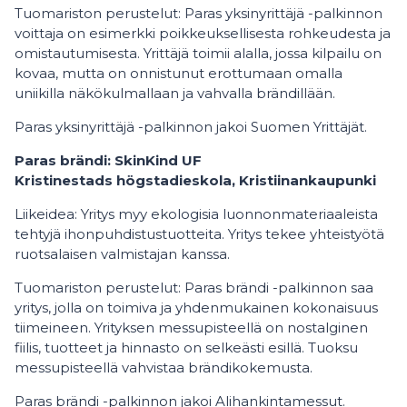
Tuomariston perustelut: Paras yksinyrittäjä -palkinnon
voittaja on esimerkki poikkeuksellisesta rohkeudesta ja
omistautumisesta. Yrittäjä toimii alalla, jossa kilpailu on
kovaa, mutta on onnistunut erottumaan omalla
uniikilla näkökulmallaan ja vahvalla brändillään.
Paras yksinyrittäjä -palkinnon jakoi Suomen Yrittäjät.
Paras brändi: SkinKind UF
Kristinestads högstadieskola, Kristiinankaupunki
Liikeidea: Yritys myy ekologisia luonnonmateriaaleista
tehtyjä ihonpuhdistustuotteita. Yritys tekee yhteistyötä
ruotsalaisen valmistajan kanssa.
Tuomariston perustelut: Paras brändi -palkinnon saa
yritys, jolla on toimiva ja yhdenmukainen kokonaisuus
tiimeineen. Yrityksen messupisteellä on nostalginen
fiilis, tuotteet ja hinnasto on selkeästi esillä. Tuoksu
messupisteellä vahvistaa brändikokemusta.
Paras brändi -palkinnon jakoi Alihankintamessut.