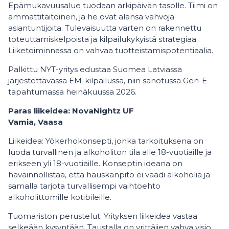
Epämukavuusalue tuodaan arkipäivän tasolle. Tiimi on
ammattitaitoinen, ja he ovat alansa vahvoja
asiantuntijoita. Tulevaisuutta varten on rakennettu
toteuttamiskelpoista ja kilpailukykyistä strategiaa.
Liiketoiminnassa on vahvaa tuotteistamispotentiaalia.
Palkittu NYT-yritys edustaa Suomea Latviassa
järjestettävässä EM-kilpailussa, niin sanotussa Gen-E-
tapahtumassa heinäkuussa 2026.
Paras liikeidea: NovaNightz UF
Vamia, Vaasa
Liikeidea: Yökerhokonsepti, jonka tarkoituksena on
luoda turvallinen ja alkoholiton tila alle 18-vuotiaille ja
erikseen yli 18-vuotiaille. Konseptin ideana on
havainnollistaa, että hauskanpito ei vaadi alkoholia ja
samalla tarjota turvallisempi vaihtoehto
alkoholittomille kotibileille.
Tuomariston perustelut: Yrityksen liikeidea vastaa
selkeään kysyntään. Taustalla on yrittäjien vahva visio