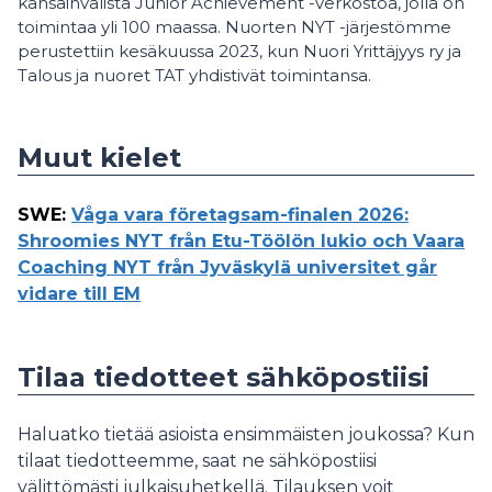
kansainvälistä Junior Achievement -verkostoa, jolla on
toimintaa yli 100 maassa. Nuorten NYT -järjestömme
perustettiin kesäkuussa 2023, kun Nuori Yrittäjyys ry ja
Talous ja nuoret TAT yhdistivät toimintansa.
Muut kielet
SWE
:
Våga vara företagsam-finalen 2026:
Shroomies NYT från Etu-Töölön lukio och Vaara
Coaching NYT från Jyväskylä universitet går
vidare till EM
Tilaa tiedotteet sähköpostiisi
Haluatko tietää asioista ensimmäisten joukossa? Kun
tilaat tiedotteemme, saat ne sähköpostiisi
välittömästi julkaisuhetkellä. Tilauksen voit