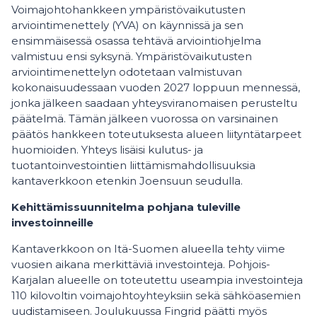
Voimajohtohankkeen ympäristövaikutusten
arviointimenettely (YVA) on käynnissä ja sen
ensimmäisessä osassa tehtävä arviointiohjelma
valmistuu ensi syksynä. Ympäristövaikutusten
arviointimenettelyn odotetaan valmistuvan
kokonaisuudessaan vuoden 2027 loppuun mennessä,
jonka jälkeen saadaan yhteysviranomaisen perusteltu
päätelmä. Tämän jälkeen vuorossa on varsinainen
päätös hankkeen toteutuksesta alueen liityntätarpeet
huomioiden. Yhteys lisäisi kulutus- ja
tuotantoinvestointien liittämismahdollisuuksia
kantaverkkoon etenkin Joensuun seudulla.
Kehittämissuunnitelma pohjana tuleville
investoinneille
Kantaverkkoon on Itä-Suomen alueella tehty viime
vuosien aikana merkittäviä investointeja. Pohjois-
Karjalan alueelle on toteutettu useampia investointeja
110 kilovoltin voimajohtoyhteyksiin sekä sähköasemien
uudistamiseen. Joulukuussa Fingrid päätti myös