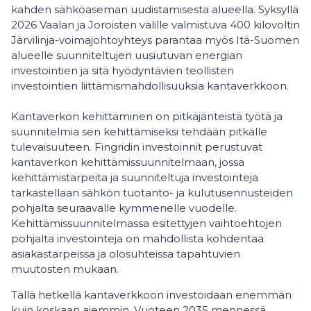
kahden sähköaseman uudistamisesta alueella. Syksyllä
2026 Vaalan ja Joroisten välille valmistuva 400 kilovoltin
Järvilinja-voimajohtoyhteys parantaa myös Itä-Suomen
alueelle suunniteltujen uusiutuvan energian
investointien ja sitä hyödyntävien teollisten
investointien liittämismahdollisuuksia kantaverkkoon.
Kantaverkon kehittäminen on pitkäjänteistä työtä ja
suunnitelmia sen kehittämiseksi tehdään pitkälle
tulevaisuuteen. Fingridin investoinnit perustuvat
kantaverkon kehittämissuunnitelmaan, jossa
kehittämistarpeita ja suunniteltuja investointeja
tarkastellaan sähkön tuotanto- ja kulutusennusteiden
pohjalta seuraavalle kymmenelle vuodelle.
Kehittämissuunnitelmassa esitettyjen vaihtoehtojen
pohjalta investointeja on mahdollista kohdentaa
asiakastarpeissa ja olosuhteissa tapahtuvien
muutosten mukaan.
Tällä hetkellä kantaverkkoon investoidaan enemmän
kuin koskaan aiemmin. Vuoteen 2035 mennessä