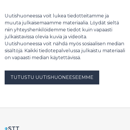
liityntäkyselyjen voimakkaasta kasvusta, joka aiheuttaa
sähköjärjestelmälle myös haasteita. Tiiviin yhteistyön
myötä yhtiöt voivat oppia toisiltaan ja kehittää
Uutishuoneessa voit lukea tiedotteitamme ja
tulevaisuuden kestäviä ratkaisuja.
muuta julkaisemaamme materiaalia. Löydät sieltä
niin yhteyshenkilöidemme tiedot kuin vapaasti
julkaistavissa olevia kuvia ja videoita.
Uutishuoneessa voit nähdä myös sosiaalisen median
sisältöjä. Kaikki tiedotepalvelussa julkaistu materiaali
on vapaasti median käytettävissä.
TUTUSTU UUTISHUONEESEEMME