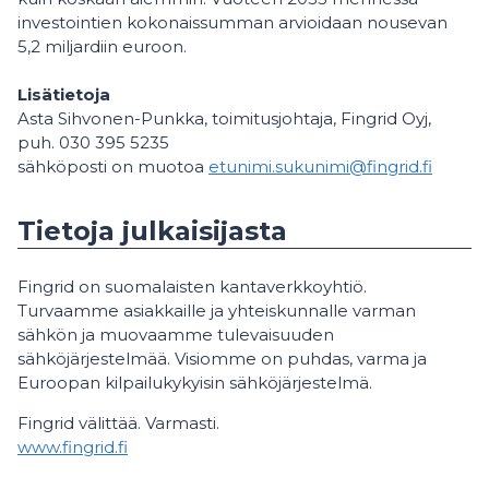
investointien kokonaissumman arvioidaan nousevan
5,2 miljardiin euroon.
Lisätietoja
Asta Sihvonen-Punkka, toimitusjohtaja, Fingrid Oyj,
puh. 030 395 5235
sähköposti on muotoa
etunimi.sukunimi@fingrid.fi
Tietoja julkaisijasta
Fingrid on suomalaisten kantaverkkoyhtiö.
Turvaamme asiakkaille ja yhteiskunnalle varman
sähkön ja muovaamme tulevaisuuden
sähköjärjestelmää. Visiomme on puhdas, varma ja
Euroopan kilpailukykyisin sähköjärjestelmä.
Fingrid välittää. Varmasti.
www.fingrid.fi