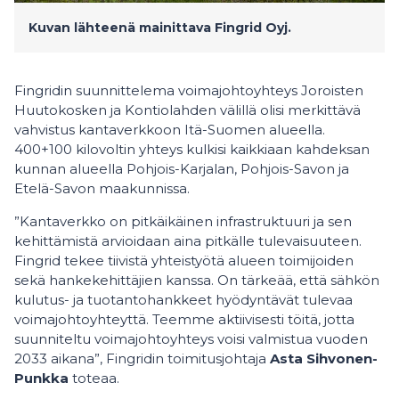
Kuvan lähteenä mainittava Fingrid Oyj.
Fingridin suunnittelema voimajohtoyhteys Joroisten
Huutokosken ja Kontiolahden välillä olisi merkittävä
vahvistus kantaverkkoon Itä-Suomen alueella.
400+100 kilovoltin yhteys kulkisi kaikkiaan kahdeksan
kunnan alueella Pohjois-Karjalan, Pohjois-Savon ja
Etelä-Savon maakunnissa.
”Kantaverkko on pitkäikäinen infrastruktuuri ja sen
kehittämistä arvioidaan aina pitkälle tulevaisuuteen.
Fingrid tekee tiivistä yhteistyötä alueen toimijoiden
sekä hankekehittäjien kanssa. On tärkeää, että sähkön
kulutus- ja tuotantohankkeet hyödyntävät tulevaa
voimajohtoyhteyttä. Teemme aktiivisesti töitä, jotta
suunniteltu voimajohtoyhteys voisi valmistua vuoden
2033 aikana”, Fingridin toimitusjohtaja
Asta Sihvonen-
Punkka
toteaa.