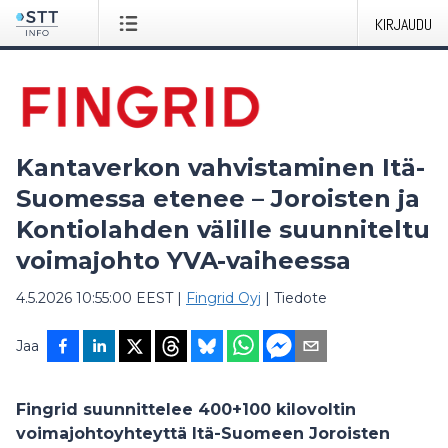
KIRJAUDU
Kantaverkon vahvistaminen Itä-
Suomessa etenee – Joroisten ja
Kontiolahden välille suunniteltu
voimajohto YVA-vaiheessa
4.5.2026 10:55:00 EEST
|
Fingrid Oyj
|
Tiedote
Jaa
Fingrid suunnittelee 400+100 kilovoltin
voimajohtoyhteyttä Itä-Suomeen Joroisten