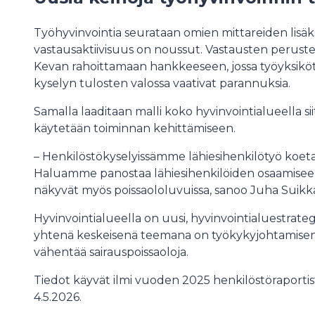
Työhyvinvointia seurataan omien mittareiden lisäks
vastausaktiivisuus on noussut. Vastausten perustee
Kevan rahoittamaan hankkeeseen, jossa työyksiköt k
kyselyn tulosten valossa vaativat parannuksia.
Samalla laaditaan malli koko hyvinvointialueella si
käytetään toiminnan kehittämiseen.
– Henkilöstökyselyissämme lähiesihenkilötyö koe
Haluamme panostaa lähiesihenkilöiden osaamisee
näkyvät myös poissaololuvuissa, sanoo Juha Suikk
Hyvinvointialueella on uusi, hyvinvointialuestrate
yhtenä keskeisenä teemana on työkykyjohtamisen k
vähentää sairauspoissaoloja.
Tiedot käyvät ilmi vuoden 2025 henkilöstöraportista
4.5.2026.