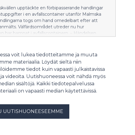
skvällen upptäckte en förbipasserande handlingar
uppgifter i en avfallscontainer utanför Malmska
andlingarna togs om hand omedelbart efter att
anmälts. Välfärdsområdet utreder nu hur
 har hamnat i avfallscontainern. – Händelsen
l dataskyddsombuden, och under nästa vecka
vid behov att kontakta de personer vars uppgifter
tyrats, säger förvaltningsdirektör Linda Jakobsson-
ssa voit lukea tiedotteitamme ja muuta
rdsområdet har tydliga anvisningar för hantering och
me materiaalia. Löydät sieltä niin
av sekretessbelagda uppgifter. Utredningen av
löidemme tiedot kuin vapaasti julkaistavissa
fortsätter på måndag.
 ja videoita. Uutishuoneessa voit nähdä myös
median sisältöjä. Kaikki tiedotepalvelussa
teriaali on vapaasti median käytettävissä.
U UUTISHUONEESEEMME