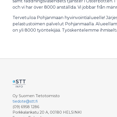
samt räddningsväsendets tjänster i Österbotten. I
och vi har över 8000 anställda. Vi jobbar från männ
Tervetuloa Pohjanmaan hyvinvointialueelle! Järjes
pelastustoimen palvelut Pohjanmaalla. Alueellam
on yli 8000 työntekijää. Työskentelemme ihmiseltä
Oy Suomen Tietotoimisto
tiedote@stt.fi
(09) 6958 1286
Porkkalankatu 20 A, 00180 HELSINKI