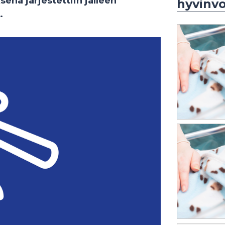
na järjestettiin jälleen
hyvinvo
.