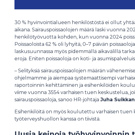
30 % hyvinvointialueen henkilöstöstä ei ollut yht
aikana. Sairauspoissaolojen määrä laski vuonna 2025
henkilötyövuotta kohden, kun vuonna 2024 poissao
Poissaoloista 62 % oli lyhyitä, 0–7 päivän poissaolo
laskusuunnassa myös pidemmällä aikavälillä tarkast
eroja. Eniten poissaoloja on koti- ja asumispalveluis
– Selityksiä sairauspoissaolojen määrän vähenemi
ohjelmamme ja aiempaa systemaattisempi varhaise
raportoinnin kehittäminen ja esihenkilöiden koulu
viime vuonna 3554 varhaisen tuen keskustelua, joil
sairauspoissaoloja, sanoo HR-johtaja
Juha Suikka
Esihenkilöitä on myös koulutettu varhaisen tuen k
työterveyshuollon kanssa on tiivistä.
Uusia keinoja työhyvinvoinnin 