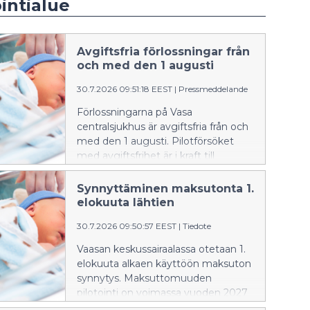
intialue
Avgiftsfria förlossningar från
och med den 1 augusti
30.7.2026 09:51:18 EEST
|
Pressmeddelande
Förlossningarna på Vasa
centralsjukhus är avgiftsfria från och
med den 1 augusti. Pilotförsöket
med avgiftsfrihet är i kraft till
utgången av år 2027.
Välfärdsområdesfullmäktige fattade
Synnyttäminen maksutonta 1.
beslut om försöket i maj. De
elokuuta lähtien
blivande föräldrarna har under
30.7.2026 09:50:57 EEST
|
Tiedote
förlossningsförberedelsen berättat
att de är nöjda med avgiftsfriheten.
Vaasan keskussairaalassa otetaan 1.
elokuuta alkaen käyttöön maksuton
synnytys. Maksuttomuuden
pilotointi on voimassa vuoden 2027
loppuun saakka. Aluevaltuusto teki