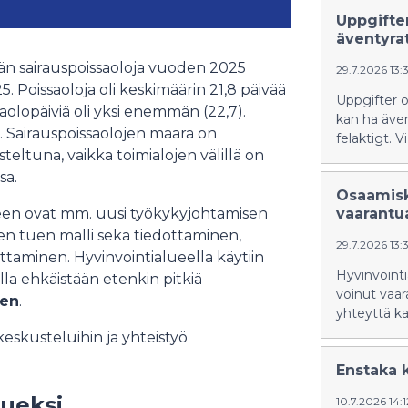
Uppgifte
äventyra
ään sairauspoissaoloja vuoden 2025
29.7.2026 13:
. Poissaoloja oli keskimäärin 21,8 päivää
Uppgifter 
lopäiviä oli yksi enemmän (22,7).
kan ha även
ja. Sairauspoissaolojen määrä on
felaktigt. 
eltuna, vaikka toimialojen välillä on
sa.
Osaamisk
seen ovat mm. uusi työkykyjohtamisen
vaarantu
n tuen malli sekä tiedottaminen,
29.7.2026 13:
ttaminen. Hyvinvointialueella käytiin
Hyvinvoint
la ehkäistään etenkin pitkiä
voinut vaar
nen
.
yhteyttä kai
eskusteluihin ja yhteistyö
Enstaka 
tueksi
10.7.2026 14: