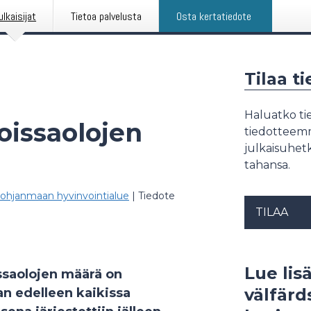
ulkaisijat
Tietoa palvelusta
Osta kertatiedote
Tilaa t
Haluatko tie
oissaolojen
tiedotteemme
julkaisuhetk
tahansa.
ohjanmaan hyvinvointialue
|
Tiedote
TILAA
Lue lis
ssaolojen määrä on
välfär
n edelleen kaikissa