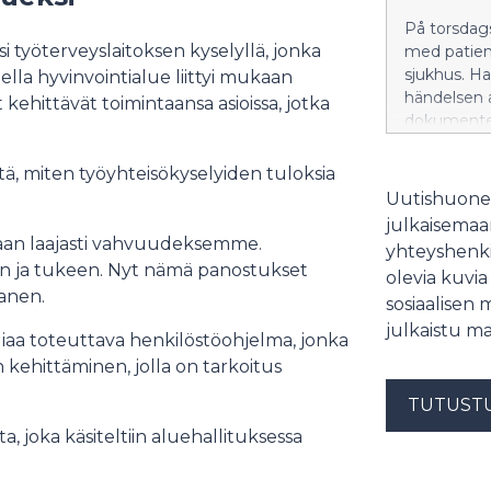
På torsdag
i työterveyslaitoksen kyselyllä, jonka
med patient
sjukhus. H
lla hyvinvointialue liittyi mukaan
händelsen 
ehittävät toimintaansa asioissa, jotka
dokumenten
anmäls til
kommer de 
itä, miten työyhteisökyselyiden tuloksia
kan ha även
Uutishuonee
Pada. Välfä
julkaisemaam
förstöring 
taan laajasti vahvuudeksemme.
yhteyshenki
händelsen 
n ja tukeen. Nyt nämä panostukset
olevia kuvia
anen.
sosiaalisen 
julkaistu ma
giaa toteuttava henkilöstöohjelma, jonka
ehittäminen, jolla on tarkoitus
TUTUST
, joka käsiteltiin aluehallituksessa