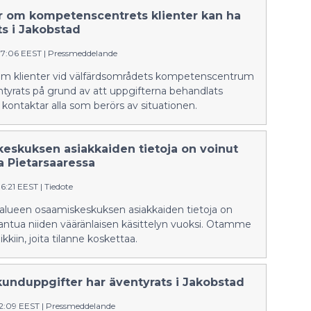
päätöksen kokeilusta toukokuussa.
r om kompetenscentrets klienter kan ha
Tulevat vanhemmat ovat
ts i Jakobstad
synnytysvalmennuksissa kertoneet
37:06 EEST
|
Pressmeddelande
olevansa tyytyväisiä
maksuttomuuteen.
om klienter vid välfärdsområdets kompetenscentrum
tyrats på grund av att uppgifterna behandlats
Vi kontaktar alla som berörs av situationen.
eskuksen asiakkaiden tietoja on voinut
a Pietarsaaressa
36:21 EEST
|
Tiedote
ialueen osaamiskeskuksen asiakkaiden tietoja on
antua niiden vääränlaisen käsittelyn vuoksi. Otamme
kkiin, joita tilanne koskettaa.
kunduppgifter har äventyrats i Jakobstad
12:09 EEST
|
Pressmeddelande