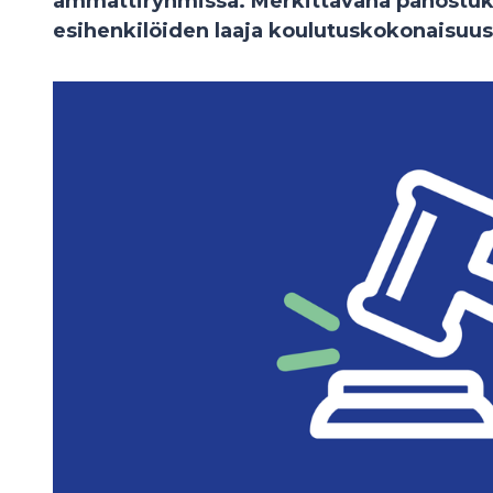
ammattiryhmissä. Merkittävänä panostukse
esihenkilöiden laaja koulutuskokonaisuus