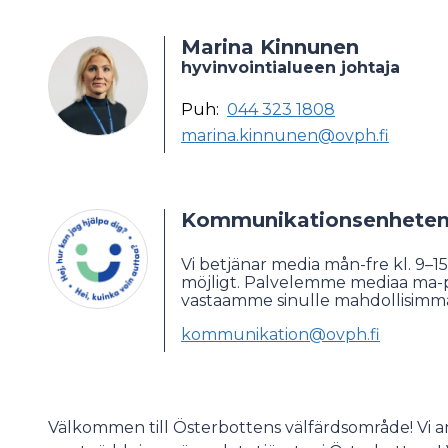
Marina Kinnunen
hyvinvointialueen johtaja
Puh:
044 323 1808
marina.kinnunen@ovph.fi
Kommunikationsenheten 
Vi betjänar media mån-fre kl. 9–15.
möjligt. Palvelemme mediaa ma-pe 
vastaamme sinulle mahdollisimma
kommunikation@ovph.fi
Välkommen till Österbottens välfärdsområde! Vi an