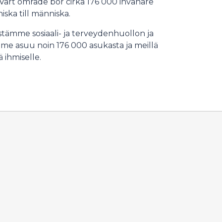
 Vårt område bor cirka 176 000 invånare
iska till människa.
tämme sosiaali- ja terveydenhuollon ja
me asuu noin 176 000 asukasta ja meillä
 ihmiselle.