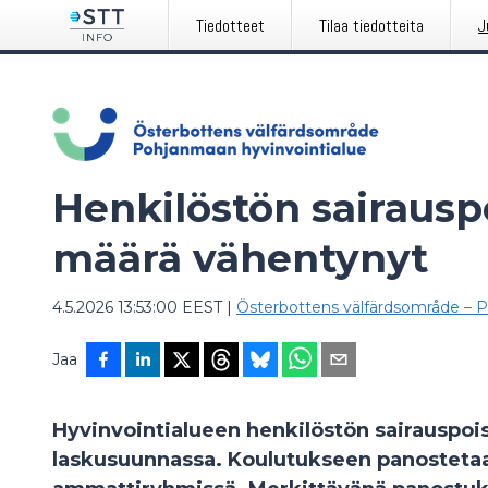
Tiedotteet
Tilaa tiedotteita
J
Henkilöstön sairausp
määrä vähentynyt
4.5.2026 13:53:00 EEST
|
Österbottens välfärdsområde – P
Jaa
Hyvinvointialueen henkilöstön sairauspoi
laskusuunnassa. Koulutukseen panostetaa