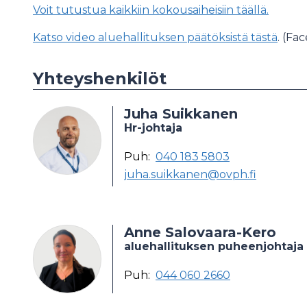
Voit tutustua kaikkiin kokousaiheisiin täällä.
Katso video aluehallituksen päätöksistä tästä
. (Fa
Yhteyshenkilöt
Juha Suikkanen
Hr-johtaja
Puh:
040 183 5803
juha.suikkanen@ovph.fi
Anne Salovaara-Kero
aluehallituksen puheenjohtaja
Puh:
044 060 2660