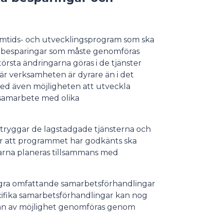
amtids- och utvecklingsprogram som ska
h besparingar som måste genomföras
rsta ändringarna göras i de tjänster
är verksamheten är dyrare än i det
med även möjligheten att utveckla
t samarbete med olika
de tryggar de lagstadgade tjänsterna och
Efter att programmet har godkänts ska
garna planeras tillsammans med
gra omfattande samarbetsförhandlingar
ifika samarbetsförhandlingar kan nog
mån av möjlighet genomföras genom