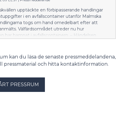
skvällen upptäckte en förbipasserande handlingar
uppgifter i en avfallscontainer utanför Malmska
andlingarna togs om hand omedelbart efter att
anmälts. Välfärdsområdet utreder nu hur
 har hamnat i avfallscontainern. – Händelsen
l dataskyddsombuden, och under nästa vecka
vid behov att kontakta de personer vars uppgifter
tyrats, säger förvaltningsdirektör Linda Jakobsson-
srum kan du läsa de senaste pressmeddelandena,
rdsområdet har tydliga anvisningar för hantering och
till pressmaterial och hitta kontaktinformation.
av sekretessbelagda uppgifter. Utredningen av
fortsätter på måndag.
ÅRT PRESSRUM