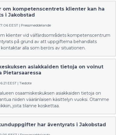
loppuun saakka. Aluevaltuusto teki
päätöksen kokeilusta toukokuussa.
r om kompetenscentrets klienter kan ha
Tulevat vanhemmat ovat
ts i Jakobstad
synnytysvalmennuksissa kertoneet
37:06 EEST
|
Pressmeddelande
olevansa tyytyväisiä
maksuttomuuteen.
om klienter vid välfärdsområdets kompetenscentrum
tyrats på grund av att uppgifterna behandlats
Vi kontaktar alla som berörs av situationen.
eskuksen asiakkaiden tietoja on voinut
a Pietarsaaressa
36:21 EEST
|
Tiedote
ialueen osaamiskeskuksen asiakkaiden tietoja on
antua niiden vääränlaisen käsittelyn vuoksi. Otamme
kkiin, joita tilanne koskettaa.
kunduppgifter har äventyrats i Jakobstad
12:09 EEST
|
Pressmeddelande