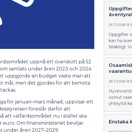
Uppgifte
äventyra
29.7.2026 13:
Uppgifter 
kan ha även
felaktigt. 
färdsområdet uppnå ett överskott på 52
Osaamisk
 som samlats under åren 2023 och 2024
vaarantu
t uppgjorde sin budget visste man att
29.7.2026 13:
iskt mål, men det gjordes för att bemöta
 täckas.
Hyvinvoint
voinut vaar
säga för januari–mars månad, uppvisar ett
yhteyttä kai
sstyrelsen föreslår därför att
 att välfärdsområdet nu i stället ska
Enstaka 
r euro. Om finansministeriet beviljar
as under åren 2027–2029.
10.7.2026 14: