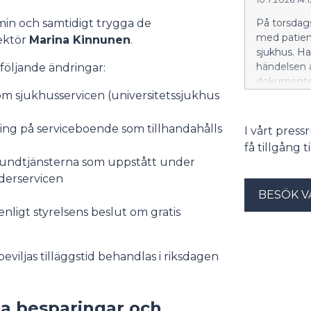
min och samtidigt trygga de
På torsdag
med patient
rektör
Marina Kinnunen
.
sjukhus. H
händelsen 
följande ändringar:
dokumenten
nom sjukhusservicen (universitetssjukhus
anmäls til
kommer de 
kan ha även
sning på serviceboende som tillhandahålls
I vårt pres
Pada. Välfä
få tillgång 
förstöring 
 kundtjänsterna som uppstått under
händelsen 
derservicen
BESÖK V
nligt styrelsens beslut om gratis
viljas tilläggstid behandlas i riksdagen
a besparingar och