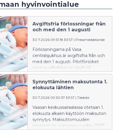
maan hyvinvointialue
Avgiftsfria förlossningar från
och med den 1 augusti
30.7.2026 09:51:18 EEST
|
Pressmeddelande
Förlossningarna på Vasa
centralsjukhus är avgiftsfria från och
med den 1 augusti. Pilotförsöket
med avgiftsfrihet är i kraft till
utgången av år 2027.
Välfärdsområdesfullmäktige fattade
Synnyttäminen maksutonta 1.
beslut om försöket i maj. De
elokuuta lähtien
blivande föräldrarna har under
30.7.2026 09:50:57 EEST
|
Tiedote
förlossningsförberedelsen berättat
att de är nöjda med avgiftsfriheten.
Vaasan keskussairaalassa otetaan 1.
elokuuta alkaen käyttöön maksuton
synnytys. Maksuttomuuden
pilotointi on voimassa vuoden 2027