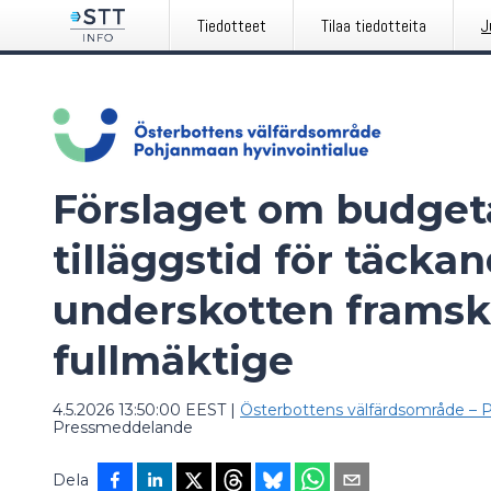
Tiedotteet
Tilaa tiedotteita
J
Förslaget om budget
tilläggstid för täcka
underskotten framskri
fullmäktige
4.5.2026 13:50:00 EEST
|
Österbottens välfärdsområde – 
Pressmeddelande
Dela