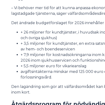
– Vi behöver mer tid för att kunna anpassa ekono
lagstadgade tjänsterna, säger välfärdsområdesdi
Det ändrade budgetförslaget för 2026 innehåller 
+ 26 miljoner för kundtjänster, i huvudsak i
och övriga sjukhus)
+ 3,5 miljoner för kundtjänster, en extra sat
av hem- och boendeservicen
+ 7,9 miljoner för kostnadsökningarna inom
2026 inom sjukhusservicen och funktionshin
+ 5,5 miljoner euro för vikarieanslag
avgiftsintäkterna minskar med 125 000 euro e
förlossningsvård.
Den lagändring som gör att välfärdsområdet kan be
inom kort.
Åtgärdsprogram för nödvändig