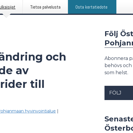
ulkaisijat
Tietoa palvelusta
Osta kertatiedote
Följ Ös
Pohjan
ändring och
Abonnera p
behövs och 
nde av
som helst.
der till
FÖLJ
Pohjanmaan hyvinvointialue
|
Senast
Österb