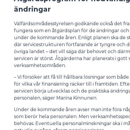
ändringar
Välfärdsområdesstyrelsen godkände också det fr
fungera som en åtgärdsplan för de ändringar oc
under de kommande åren. Enligt planen ska de stö
där servicestrukturen fortfarande är tyngre och d
övriga landet – det vill säga där behovet och där
servicen är störst. Åtgärderna har planerats i got
verksamhetsområden.
– Vi försöker att få till hållbara lösningar som bå
för vilka vår finansiering räcker till i framtiden. 
servicen börja utvecklas och de praktiska ändrin
personalen, säger Marina Kinnunen.
Under de kommande åren avser man inte föra nå
som berör hela personalen. Men verksamhetsspec
behövas. Eventuella personalminskningar ska i 