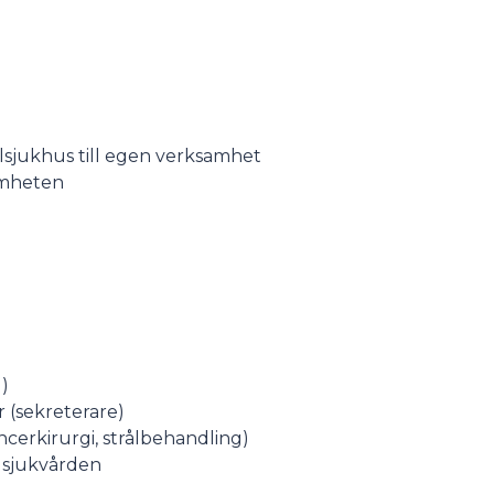
lsjukhus till egen verksamhet
amheten
)
 (sekreterare)
ncerkirurgi, strålbehandling)
e sjukvården