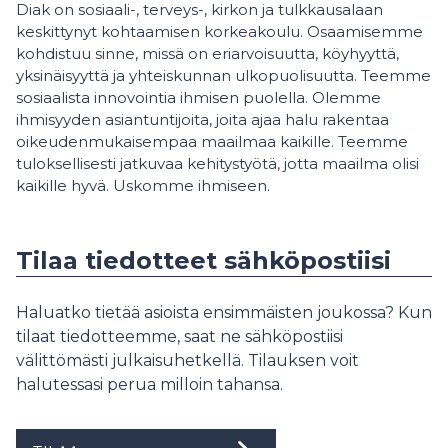
Diak on sosiaali-, terveys-, kirkon ja tulkkausalaan
keskittynyt kohtaamisen korkeakoulu. Osaamisemme
kohdistuu sinne, missä on eriarvoisuutta, köyhyyttä,
yksinäisyyttä ja yhteiskunnan ulkopuolisuutta. Teemme
sosiaalista innovointia ihmisen puolella. Olemme
ihmisyyden asiantuntijoita, joita ajaa halu rakentaa
oikeudenmukaisempaa maailmaa kaikille. Teemme
tuloksellisesti jatkuvaa kehitystyötä, jotta maailma olisi
kaikille hyvä. Uskomme ihmiseen.
Tilaa tiedotteet sähköpostiisi
Haluatko tietää asioista ensimmäisten joukossa? Kun
tilaat tiedotteemme, saat ne sähköpostiisi
välittömästi julkaisuhetkellä. Tilauksen voit
halutessasi perua milloin tahansa.