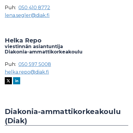
Puh:
050 410 8772
lena.segler@diak.fi
Helka Repo
viestinnän asiantuntija
Diakonia-ammattikorkeakoulu
Puh:
050 597 5008
helka.repo@diak.fi
Diakonia-ammattikorkeakoulu
(Diak)