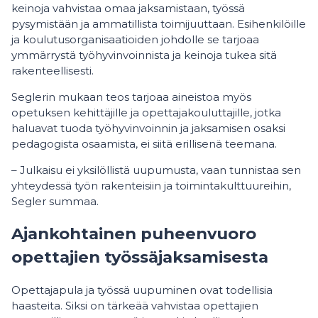
keinoja vahvistaa omaa jaksamistaan, työssä
pysymistään ja ammatillista toimijuuttaan. Esihenkilöille
ja koulutusorganisaatioiden johdolle se tarjoaa
ymmärrystä työhyvinvoinnista ja keinoja tukea sitä
rakenteellisesti.
Seglerin mukaan teos tarjoaa aineistoa myös
opetuksen kehittäjille ja opettajakouluttajille, jotka
haluavat tuoda työhyvinvoinnin ja jaksamisen osaksi
pedagogista osaamista, ei siitä erillisenä teemana.
– Julkaisu ei yksilöllistä uupumusta, vaan tunnistaa sen
yhteydessä työn rakenteisiin ja toimintakulttuureihin,
Segler summaa.
Ajankohtainen puheenvuoro
opettajien työssäjaksamisesta
Opettajapula ja työssä uupuminen ovat todellisia
haasteita. Siksi on tärkeää vahvistaa opettajien