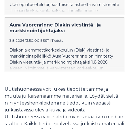
Uusi opintoseteli tarjoaa toiselta asteelta valmistuneille
ja ilman korkeakoulupaikkaa jääneille nuorille
mahdollisuuden suorittaa 30 opintopistettä avoimia
korkeakouluopintoja täysin maksutta. Opintoseteli
Aura Vuorenrinne Diakin viestintä- ja
otetaan valtakunnallisesti käyttöön huomenna
markkinointijohtajaksi
5.8.2026.
3.8.2026 13:50:00 EEST
|
Tiedote
Diakonia-ammattikorkeakoulun (Diak) viestintä- ja
markkinointipäällikkö Aura Vuorenrinne on nimitetty
Diakin viestintä- ja markkinointijohtajaksi 1.8.2026
alkaen. Nimityksellä vahvistetaan korkeakoulun
strategista profiilia ja viestinnän jatkuvaa valmiutta
muuttuvassa toimintaympäristössä.
Uutishuoneessa voit lukea tiedotteitamme ja
muuta julkaisemaamme materiaalia. Löydät sieltä
niin yhteyshenkilöidemme tiedot kuin vapaasti
julkaistavissa olevia kuvia ja videoita.
Uutishuoneessa voit nähdä myös sosiaalisen median
sisältöjä. Kaikki tiedotepalvelussa julkaistu materiaali