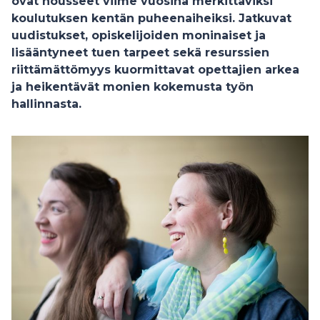
ovat nousseet viime vuosina merkittäviksi
koulutuksen kentän puheenaiheiksi. Jatkuvat
uudistukset, opiskelijoiden moninaiset ja
lisääntyneet tuen tarpeet sekä resurssien
riittämättömyys kuormittavat opettajien arkea
ja heikentävät monien kokemusta työn
hallinnasta.