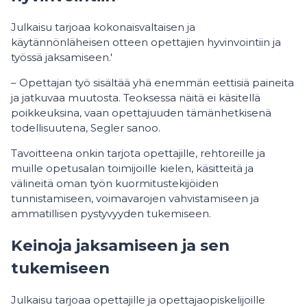
Julkaisu tarjoaa kokonaisvaltaisen ja
käytännönläheisen otteen opettajien hyvinvointiin ja
työssä jaksamiseen.'
– Opettajan työ sisältää yhä enemmän eettisiä paineita
ja jatkuvaa muutosta. Teoksessa näitä ei käsitellä
poikkeuksina, vaan opettajuuden tämänhetkisenä
todellisuutena, Segler sanoo.
Tavoitteena onkin tarjota opettajille, rehtoreille ja
muille opetusalan toimijoille kielen, käsitteitä ja
välineitä oman työn kuormitustekijöiden
tunnistamiseen, voimavarojen vahvistamiseen ja
ammatillisen pystyvyyden tukemiseen.
Keinoja jaksamiseen ja sen
tukemiseen
Julkaisu tarjoaa opettajille ja opettajaopiskelijoille