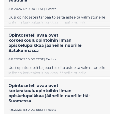
seudulla
4.8.2026 15:30:00 EEST
|
Tiedote
Uusi opintoseteli tarjoaa toiselta asteelta valmistuneille
ja ilman korkeakoulupaikkaa jääneille nuorille
mahdollisuuden suorittaa 30 opintopistettä avoimia
korkeakouluopintoja täysin maksutta. Opintoseteli
Opintoseteli avaa ovet
otetaan valtakunnallisesti käyttöön huomenna
korkeakouluopintoihin ilman
5.8.2026.
opiskelupaikkaa jääneille nuorille
Satakunnassa
4.8.2026 15:30:00 EEST
|
Tiedote
Uusi opintoseteli tarjoaa toiselta asteelta valmistuneille
ja ilman korkeakoulupaikkaa jääneille nuorille
mahdollisuuden suorittaa 30 opintopistettä avoimia
korkeakouluopintoja täysin maksutta. Opintoseteli
Opintoseteli avaa ovet
otetaan valtakunnallisesti käyttöön huomenna
korkeakouluopintoihin ilman
5.8.2026.
opiskelupaikkaa jääneille nuorille Itä-
Suomessa
4.8.2026 15:30:00 EEST
|
Tiedote