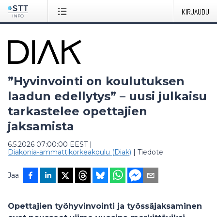
KIRJAUDU
”Hyvinvointi on koulutuksen
laadun edellytys” – uusi julkaisu
tarkastelee opettajien
jaksamista
6.5.2026 07:00:00 EEST
|
Diakonia-ammattikorkeakoulu (Diak)
|
Tiedote
Jaa
Opettajien työhyvinvointi ja työssäjaksaminen