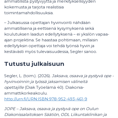
ammatillista pystyvyyttä ja merkityksellisyyden
kokemusta ja tarjota realistisia
toimintamahdollisuuksia.
– Julkaisussa opettajan hyvinvointi nähdään
ammatillisena ja eettisenä kysymyksenä sekä
koulutuksen laadun edellytyksenä – ei yksilön vapaa-
ajan projektina. Se haastaa pohtimaan, millaisin
edellytyksin opettaja voi tehdä työnsä hyvin ja
kestävästi myös tulevaisuudessa, Segler sanoo.
Tutustu julkaisuun
Segler, L. (toim.). (2026).
Jaksava, osaava ja pystyvä ope -
hyvinvoinnin ja työssä jaksamisen välineitä
opettajille
(Diak Työelämä 40). Diakonia-
ammattikorkeakoulu.
http://urn.fi/URN:ISBN:978-952-493-461-9
JOPE – Jaksava, osaava ja pystyvä ope on Oulun
Diakonissalaitoksen Säätiön, ODL Liikuntaklinikan ja