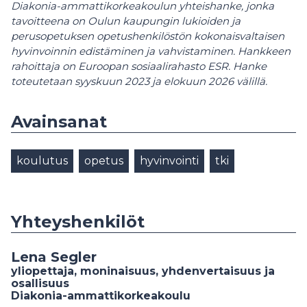
Diakonia-ammattikorkeakoulun yhteishanke, jonka
tavoitteena on Oulun kaupungin lukioiden ja
perusopetuksen opetushenkilöstön kokonaisvaltaisen
hyvinvoinnin edistäminen ja vahvistaminen. Hankkeen
rahoittaja on Euroopan sosiaalirahasto ESR. Hanke
toteutetaan syyskuun 2023 ja elokuun 2026 välillä.
Avainsanat
koulutus
opetus
hyvinvointi
tki
Yhteyshenkilöt
Lena Segler
yliopettaja, moninaisuus, yhdenvertaisuus ja
osallisuus
Diakonia-ammattikorkeakoulu