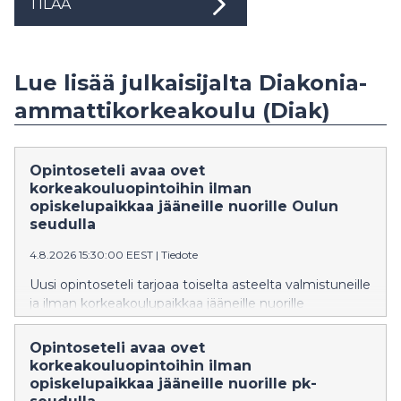
TILAA
Lue lisää julkaisijalta Diakonia-
ammattikorkeakoulu (Diak)
Opintoseteli avaa ovet
korkeakouluopintoihin ilman
opiskelupaikkaa jääneille nuorille Oulun
seudulla
4.8.2026 15:30:00 EEST
|
Tiedote
Uusi opintoseteli tarjoaa toiselta asteelta valmistuneille
ja ilman korkeakoulupaikkaa jääneille nuorille
mahdollisuuden suorittaa 30 opintopistettä avoimia
korkeakouluopintoja täysin maksutta. Opintoseteli
Opintoseteli avaa ovet
otetaan valtakunnallisesti käyttöön huomenna
korkeakouluopintoihin ilman
5.8.2026.
opiskelupaikkaa jääneille nuorille pk-