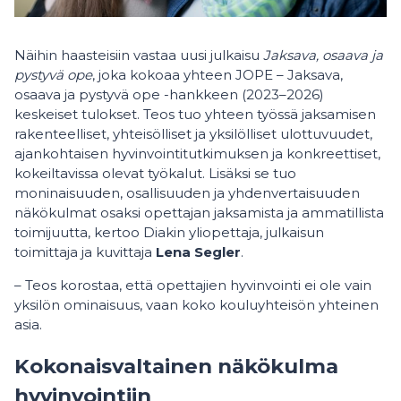
Näihin haasteisiin vastaa uusi julkaisu
Jaksava, osaava ja
pystyvä ope
, joka kokoaa yhteen JOPE – Jaksava,
osaava ja pystyvä ope -hankkeen (2023–2026)
keskeiset tulokset. Teos tuo yhteen työssä jaksamisen
rakenteelliset, yhteisölliset ja yksilölliset ulottuvuudet,
ajankohtaisen hyvinvointitutkimuksen ja konkreettiset,
kokeiltavissa olevat työkalut. Lisäksi se tuo
moninaisuuden, osallisuuden ja yhdenvertaisuuden
näkökulmat osaksi opettajan jaksamista ja ammatillista
toimijuutta, kertoo Diakin yliopettaja, julkaisun
toimittaja ja kuvittaja
Lena Segler
.
– Teos korostaa, että opettajien hyvinvointi ei ole vain
yksilön ominaisuus, vaan koko kouluyhteisön yhteinen
asia.
Kokonaisvaltainen näkökulma
hyvinvointiin