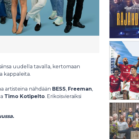
iinsa uudella tavalla, kertomaan
sa kappaleita.
na artisteina nähdään
BESS
,
Freeman
,
ja
Timo Kotipelto
. Erikoisvieraiksi
uussa.