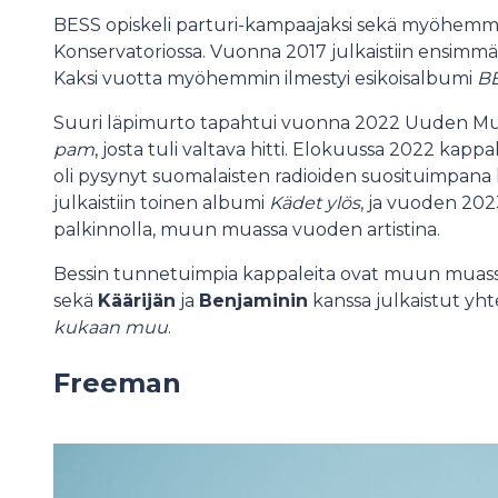
BESS opiskeli parturi-kampaajaksi sekä myöhemm
Konservatoriossa. Vuonna 2017 julkaistiin ensimmä
Kaksi vuotta myöhemmin ilmestyi esikoisalbumi
B
Suuri läpimurto tapahtui vuonna 2022 Uuden Musi
pam
, josta tuli valtava hitti. Elokuussa 2022 kappa
oli pysynyt suomalaisten radioiden suosituimpana
julkaistiin toinen albumi
Kädet ylös
, ja vuoden 202
palkinnolla, muun muassa vuoden artistina.
Bessin tunnetuimpia kappaleita ovat muun muas
sekä
Käärijän
ja
Benjaminin
kanssa julkaistut yh
kukaan muu
.
Freeman