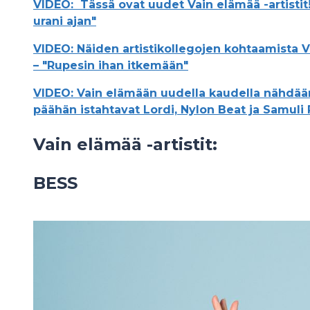
VIDEO: Tässä ovat uudet Vain elämää -artistit
urani ajan"
VIDEO: Näiden artistikollegojen kohtaamista Va
– "Rupesin ihan itkemään"
VIDEO: Vain elämään uudella kaudella nähdään
päähän istahtavat Lordi, Nylon Beat ja Samuli 
Vain elämää -artistit:
BESS