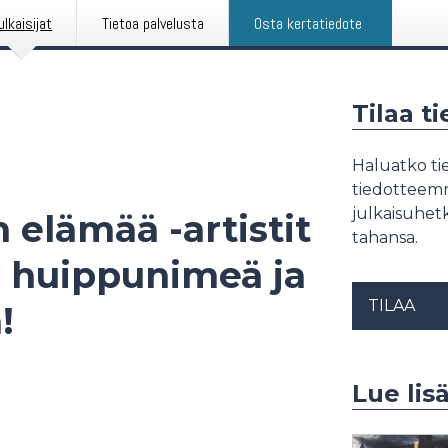
ulkaisijat
Tietoa palvelusta
Osta kertatiedote
Tilaa t
Haluatko tie
tiedotteemme
julkaisuhetk
 elämää -artistit
tahansa.
 huippunimeä ja
TILAA
!
Lue lis