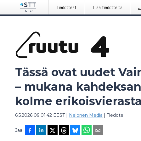
Tiedotteet
Tilaa tiedotteita
J
Tässä ovat uudet Vain
– mukana kahdeksan
kolme erikoisvierasta
6.5.2026 09:01:42 EEST
|
Nelonen Media
|
Tiedote
Jaa