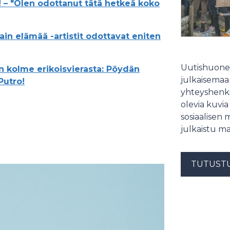
! – "Olen odottanut tätä hetkeä koko
in elämää -artistit odottavat eniten
Uutishuonee
 kolme erikoisvierasta: Pöydän
julkaisemaam
Putro!
yhteyshenki
olevia kuvia
sosiaalisen 
julkaistu ma
TUTUST