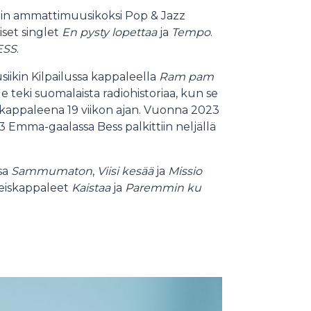
in ammattimuusikoksi Pop & Jazz
iset singlet
En pysty lopettaa
ja
Tempo
.
ESS
.
ikin Kilpailussa kappaleella
Ram pam
le teki suomalaista radiohistoriaa, kun se
 kappaleena 19 viikon ajan. Vuonna 2023
3 Emma-gaalassa Bess palkittiin neljällä
sa
Sammumaton
,
Viisi kesää
ja
Missio
teiskappaleet
Kaistaa
ja
Paremmin ku