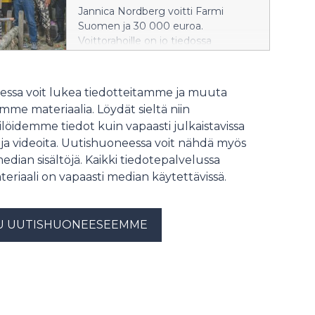
Jannica Nordberg voitti Farmi
Suomen ja 30 000 euroa.
Voittorahoille on jo tiedossa
hyödyllinen käyttökohde.
ssa voit lukea tiedotteitamme ja muuta
me materiaalia. Löydät sieltä niin
löidemme tiedot kuin vapaasti julkaistavissa
 ja videoita. Uutishuoneessa voit nähdä myös
median sisältöjä. Kaikki tiedotepalvelussa
teriaali on vapaasti median käytettävissä.
U UUTISHUONEESEEMME