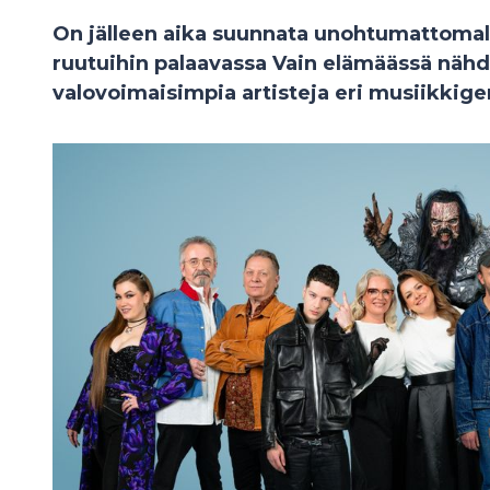
On jälleen aika suunnata unohtumattomalle
ruutuihin palaavassa Vain elämäässä nä
valovoimaisimpia artisteja eri musiikkige