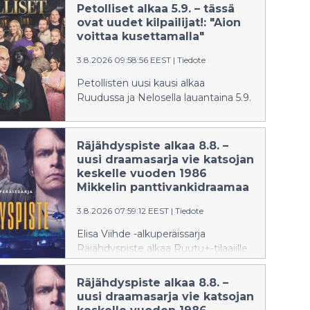
Petolliset alkaa 5.9. – tässä
ovat uudet kilpailijat!: "Aion
voittaa kusettamalla"
3.8.2026 09:58:56 EEST
|
Tiedote
Petollisten uusi kausi alkaa
Ruudussa ja Nelosella lauantaina 5.9.
Räjähdyspiste alkaa 8.8. –
uusi draamasarja vie katsojan
keskelle vuoden 1986
Mikkelin panttivankidraamaa
3.8.2026 07:59:12 EEST
|
Tiedote
Elisa Viihde -alkuperäissarja
Räjähdyspiste alkaa Ruutu+-tilaajille
lauantaina 8.8.2026, kun Mikkelin
panttivankidraamasta tulee
Räjähdyspiste alkaa 8.8. –
kuluneeksi tasan 40 vuotta.
uusi draamasarja vie katsojan
Kuusiosainen sarja tarkastelee