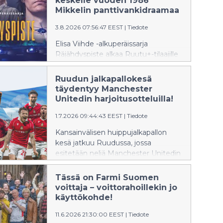
keskelle vuoden 1986
tapahtumia kaappaajan,
Mikkelin panttivankidraamaa
panttivankien ja poliisin
3.8.2026 07:56:47 EEST
|
Tiedote
näkökulmista.
Elisa Viihde -alkuperäissarja
Räjähdyspiste alkaa Ruutu+-tilaajille
lauantaina 8.8.2026, kun Mikkelin
panttivankidraamasta tulee
Ruudun jalkapallokesä
kuluneeksi tasan 40 vuotta.
täydentyy Manchester
Kuusiosainen sarja tarkastelee
Unitedin harjoitusotteluilla!
tapahtumia kaappaajan,
1.7.2026 09:44:43 EEST
|
Tiedote
panttivankien ja poliisin
näkökulmista.
Kansainvälisen huippujalkapallon
kesä jatkuu Ruudussa, jossa
esitetään neljä Manchester Unitedin
harjoitusottelua heinä–elokuussa.
Ottelut näkee Ruutu+ Urheilu -
Tässä on Farmi Suomen
tilauksella.
voittaja – voittorahoillekin jo
käyttökohde!
11.6.2026 21:30:00 EEST
|
Tiedote