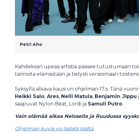
Petri Aho
Kahdeksan upeaa artistia pääsee tutustumaan tois
tarinoita elämästään ja tietysti versioimaan toisten
Syksyllä alkava kausi on ohjelman 17:s. Tänä vuon
Heikki Salo
,
Ares
,
Nelli Matula
,
Benjamin
,
Jippu
saapuvat Nylon Beat, Lordi ja
Samuli Putro
.
Vain elämää alkaa Nelosella ja Ruudussa syysk
Ohjelman kuvia voi ladata täältä.