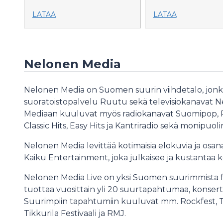
LATAA
LATAA
Nelonen Media
Nelonen Media on Suomen suurin viihdetalo, jonka
suoratoistopalvelu Ruutu sekä televisiokanavat Ne
Mediaan kuuluvat myös radiokanavat Suomipop, Rad
Classic Hits, Easy Hits ja Kantriradio sekä monipuo
Nelonen Media levittää kotimaisia elokuvia ja osan
Kaiku Entertainment, joka julkaisee ja kustantaa k
Nelonen Media Live on yksi Suomen suurimmista fest
tuottaa vuosittain yli 20 suurtapahtumaa, konserttej
Suurimpiin tapahtumiin kuuluvat mm. Rockfest, T
Tikkurila Festivaali ja RMJ.