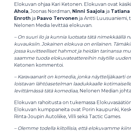
Elokuvan ohjaa Kari Ketonen. Elokuvan ovat käsikir
Ahola
, Joonas Nordman,
Ninni Saajola
ja
Tatiana 
Enroth
ja
Paavo Tervonen
ja Antti Luusuaniemi, 
Nelonen Media levittää elokuvan.
– On suuri ilo ja kunnia luotsata tätä nimekkäällä nä
kuvauksiin. Jokainen elokuva on erilainen. Tämä
jossa kuvitteelliset hahmot ja heidän tarinansa muu
saamme tuoda elokuvateattereihin näytille uude
Ketonen kommentoi.
– Karavaanarit on komedia, jonka näyttelijäkaarti on
loistavan lähtöasetelman laadukkaalle kotimaiselle
levittämässä tätä komediaa,
Nelonen Median joht
Elokuvan rahoitusta on tukemassa Elokuvasäätiön
Elokuvan kumppaneita ovat Porin kaupunki, Kesk
Rinta-Joupin Autoliike, Villi sekä Tactic Games.
– Olemme todella kiitollisia, että elokuvamme ki