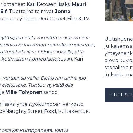
joittaneet Kari Ketosen lisäksi
Mauri
Elf
. Tuottajina toimivat
Jonna
tuotantoyhtiönä Red Carpet Film & TV.
yttelijäkaartilla varustettua karavaania
Uutishuonee
kin elokuva luo oman mikrokosmoksensa,
julkaisemaam
ttuvat eläviksi. Odotan innolla, että
yhteyshenki
n kotimaisen komediaelokuvan
, Kari
olevia kuvia
sosiaalisen 
julkaistu ma
 vertaansa vailla. Elokuvan tarina luo
 elokuvalle. Tuntuu hyvältä olla
aja
Ville Toivonen
sanoo.
TUTUST
 lisäksi yhteistyökumppaniverkosto.
o/Naughty Street Food, Kultakiertue,
innostavat kumppaneita. Vahva