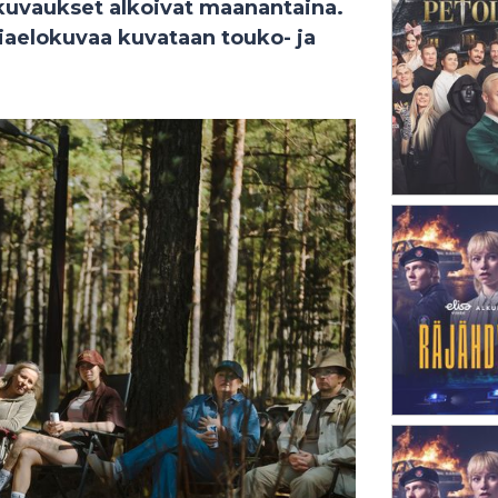
kuvaukset alkoivat maanantaina.
aelokuvaa kuvataan touko- ja