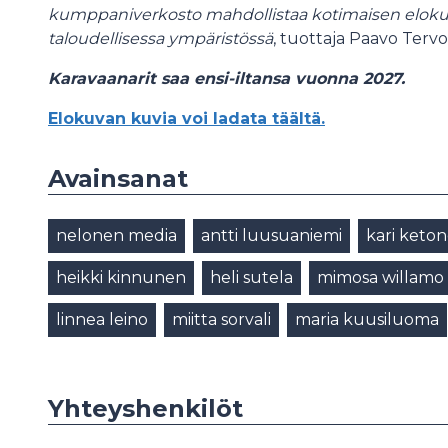
kumppaniverkosto mahdollistaa kotimaisen elok
taloudellisessa ympäristössä
, tuottaja Paavo Tervo
Karavaanarit saa ensi-iltansa vuonna 2027.
Elokuvan kuvia voi ladata täältä.
Avainsanat
nelonen media
antti luusuaniemi
kari keto
heikki kinnunen
heli sutela
mimosa willamo
linnea leino
miitta sorvali
maria kuusiluoma
Yhteyshenkilöt