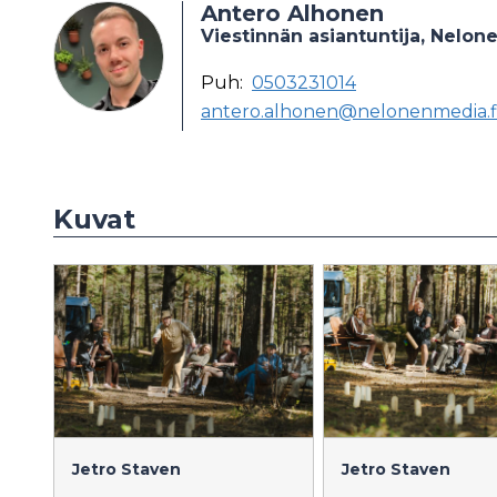
Antero Alhonen
Viestinnän asiantuntija, Nelon
Puh:
0503231014
antero.alhonen@nelonenmedia.f
Kuvat
Jetro Staven
Jetro Staven