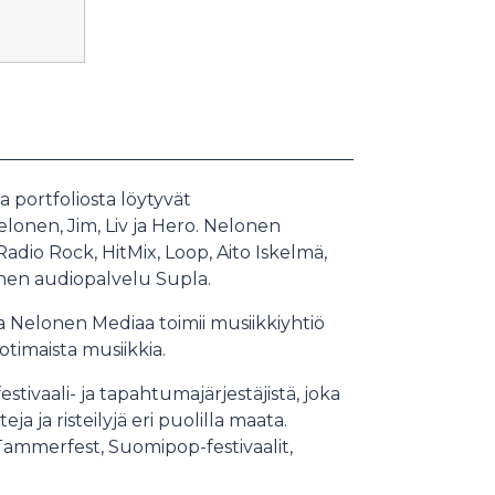
 portfoliosta löytyvät
lonen, Jim, Liv ja Hero. Nelonen
io Rock, HitMix, Loop, Aito Iskelmä,
linen audiopalvelu Supla.
a Nelonen Mediaa toimii musiikkiyhtiö
otimaista musiikkia.
ivaali- ja tapahtumajärjestäjistä, joka
a ja risteilyjä eri puolilla maata.
ammerfest, Suomipop-festivaalit,