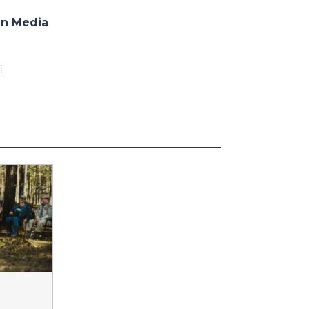
en Media
i