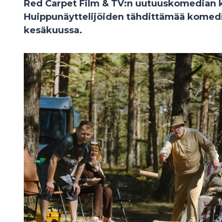
Red Carpet Film & TV:n uutuuskomedian 
Huippunäyttelijöiden tähdittämää komedi
kesäkuussa.