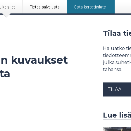
ulkaisijat
Tietoa palvelusta
Osta kertatiedote
Tilaa t
Haluatko tie
tiedotteemme
an kuvaukset
julkaisuhetk
tahansa.
ta
TILAA
Lue lis