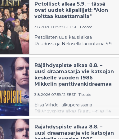
Petolliset alkaa 5.9. – tässä
ovat uudet kilpailijat!: "Aion
voittaa kusettamalla"
3.8.2026 09:58:56 EEST
|
Tiedote
Petollisten uusi kausi alkaa
Ruudussa ja Nelosella lauantaina 5.9.
Räjähdyspiste alkaa 8.8. –
uusi draamasarja vie katsojan
keskelle vuoden 1986
Mikkelin panttivankidraamaa
3.8.2026 07:59:12 EEST
|
Tiedote
Elisa Viihde -alkuperäissarja
Räjähdyspiste alkaa Ruutu+-tilaajille
lauantaina 8.8.2026, kun Mikkelin
panttivankidraamasta tulee
Räjähdyspiste alkaa 8.8. –
kuluneeksi tasan 40 vuotta.
uusi draamasarja vie katsojan
Kuusiosainen sarja tarkastelee