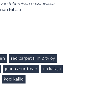
uvan tekemisen haastavassa
nen kiittää.
nen
red carpet film & tv oy
joonas nordman
ria kataja
köpi kallio