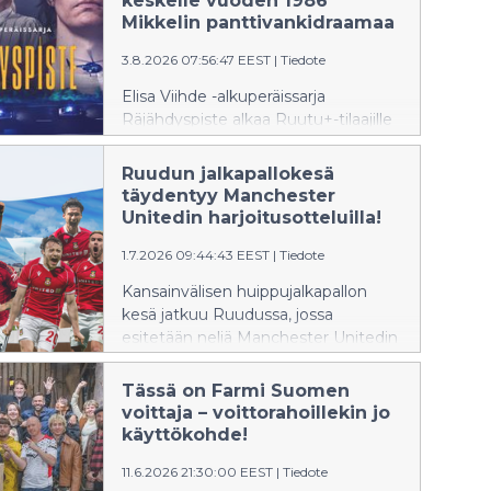
keskelle vuoden 1986
tapahtumia kaappaajan,
Mikkelin panttivankidraamaa
panttivankien ja poliisin
3.8.2026 07:56:47 EEST
|
Tiedote
näkökulmista.
Elisa Viihde -alkuperäissarja
Räjähdyspiste alkaa Ruutu+-tilaajille
lauantaina 8.8.2026, kun Mikkelin
panttivankidraamasta tulee
Ruudun jalkapallokesä
kuluneeksi tasan 40 vuotta.
täydentyy Manchester
Kuusiosainen sarja tarkastelee
Unitedin harjoitusotteluilla!
tapahtumia kaappaajan,
1.7.2026 09:44:43 EEST
|
Tiedote
panttivankien ja poliisin
näkökulmista.
Kansainvälisen huippujalkapallon
kesä jatkuu Ruudussa, jossa
esitetään neljä Manchester Unitedin
harjoitusottelua heinä–elokuussa.
Ottelut näkee Ruutu+ Urheilu -
Tässä on Farmi Suomen
tilauksella.
voittaja – voittorahoillekin jo
käyttökohde!
11.6.2026 21:30:00 EEST
|
Tiedote