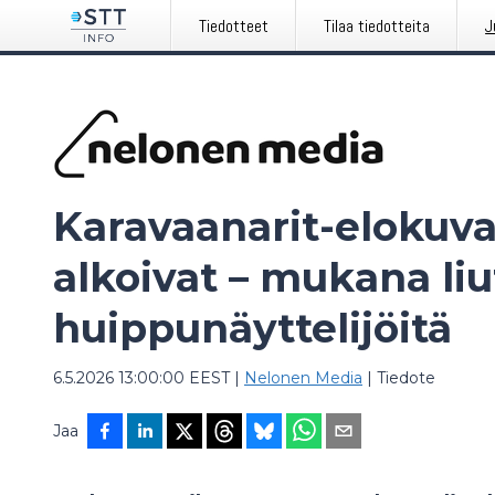
Tiedotteet
Tilaa tiedotteita
J
Karavaanarit-elokuv
alkoivat – mukana liu
huippunäyttelijöitä
6.5.2026 13:00:00 EEST
|
Nelonen Media
|
Tiedote
Jaa