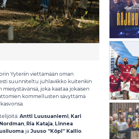
orin Yyteriin viettämään oman
esti suunniteltu juhlaviikko kuitenkin
 miesystävänsä, joka kaataa jokaisen
tahattomien kommellusten sävyttämä
 kasvonsa.
lijöitä:
Antti Luusuaniemi
,
Kari
 Nordman
,
Ria Kataja
,
Linnea
usiluoma
ja
Juuso ”Köpi” Kallio
.