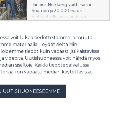
Jannica Nordberg voitti Farmi
Suomen ja 30 000 euroa.
Voittorahoille on jo tiedossa
hyödyllinen käyttökohde.
ssa voit lukea tiedotteitamme ja muuta
me materiaalia. Löydät sieltä niin
löidemme tiedot kuin vapaasti julkaistavissa
 ja videoita. Uutishuoneessa voit nähdä myös
median sisältöjä. Kaikki tiedotepalvelussa
teriaali on vapaasti median käytettävissä.
U UUTISHUONEESEEMME