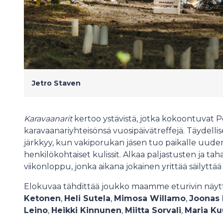
Jetro Staven
Karavaanarit
kertoo ystävistä, jotka kokoontuvat P
karavaanariyhteisönsä vuosipäivätreffejä. Täydellis
järkkyy, kun vakiporukan jäsen tuo paikalle uuden
henkilökohtaiset kulissit. Alkaa paljastusten ja 
viikonloppu, jonka aikana jokainen yrittää säilyttää
Elokuvaa tähdittää joukko maamme eturivin näytte
Ketonen
,
Heli Sutela
,
Mimosa Willamo
,
Joonas
Leino
,
Heikki Kinnunen
,
Miitta Sorvali
,
Maria Ku