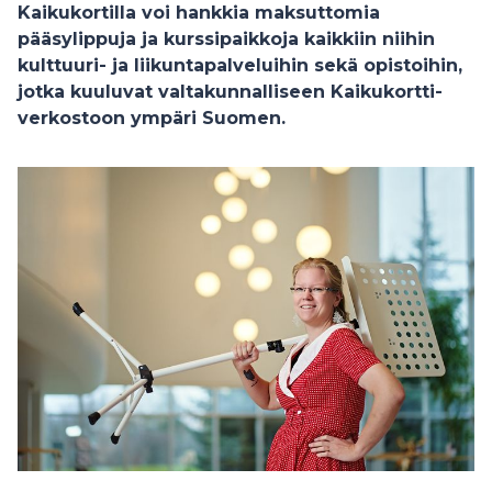
Kaikukortilla voi hankkia maksuttomia
pääsylippuja ja kurssipaikkoja kaikkiin niihin
kulttuuri- ja liikuntapalveluihin sekä opistoihin,
jotka kuuluvat valtakunnalliseen Kaikukortti-
verkostoon ympäri Suomen.