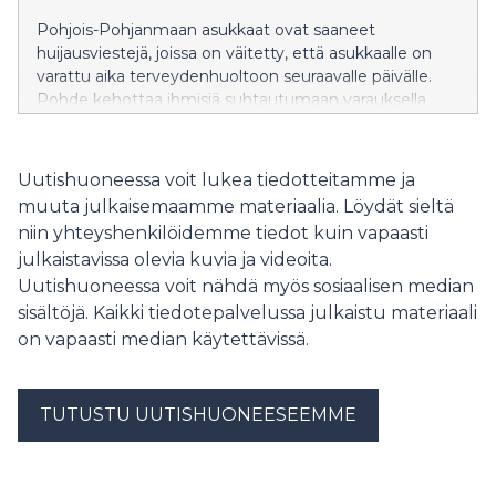
Pohjois-Pohjanmaan asukkaat ovat saaneet
huijausviestejä, joissa on väitetty, että asukkaalle on
varattu aika terveydenhuoltoon seuraavalle päivälle.
Pohde kehottaa ihmisiä suhtautumaan varauksella
viesteihin, joissa on linkki.
Uutishuoneessa voit lukea tiedotteitamme ja
muuta julkaisemaamme materiaalia. Löydät sieltä
niin yhteyshenkilöidemme tiedot kuin vapaasti
julkaistavissa olevia kuvia ja videoita.
Uutishuoneessa voit nähdä myös sosiaalisen median
sisältöjä. Kaikki tiedotepalvelussa julkaistu materiaali
on vapaasti median käytettävissä.
TUTUSTU UUTISHUONEESEEMME