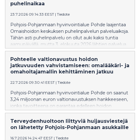
puhelinaikaa
23.7.2026 09:14:33 EEST
|
Tiedote
Pohjois-Pohjanmaan hyvinvointialue Pohde laajentaa
Omaishoidon keskuksen puhelinpalvelun palveluaikoja.
Tähän asti puhelinpalvelu on ollut auki kaksi tuntia
aamupäivällä, mutta 3. elokuuta 2026 lähtien palvelua
saa myös kello 12–14.
Pohteelle valtionavustus hoidon
jatkuvuuden vahvistamiseen: omalääkäri- ja
omahoitajamallin kehittäminen jatkuu
22.7.2026 09:30:41 EEST
|
Tiedote
Pohjois-Pohjanmaan hyvinvointialue Pohde on saanut
3,24 miljoonan euron valtionavustuksen hankkeeseen,
jonka tavoitteena on parantaa edelleen hoidon
jatkuvuutta ja sujuvoittaa perusterveydenhuollon
palveluja.
Terveydenhuoltoon liittyviä huijausviestejä
on lähetetty Pohjois-Pohjanmaan asukkaille
16.7.2026 14:24:47 EEST
|
Tiedote