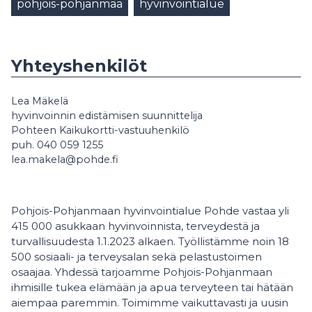
pohjois-pohjanmaa
hyvinvointialue
Yhteyshenkilöt
Lea Mäkelä
hyvinvoinnin edistämisen suunnittelija
Pohteen Kaikukortti-vastuuhenkilö
puh. 040 059 1255
lea.makela@pohde.fi
Pohjois-Pohjanmaan hyvinvointialue Pohde vastaa yli
415 000 asukkaan hyvinvoinnista, terveydestä ja
turvallisuudesta 1.1.2023 alkaen. Työllistämme noin 18
500 sosiaali- ja terveysalan sekä pelastustoimen
osaajaa. Yhdessä tarjoamme Pohjois-Pohjanmaan
ihmisille tukea elämään ja apua terveyteen tai hätään
aiempaa paremmin. Toimimme vaikuttavasti ja uusin