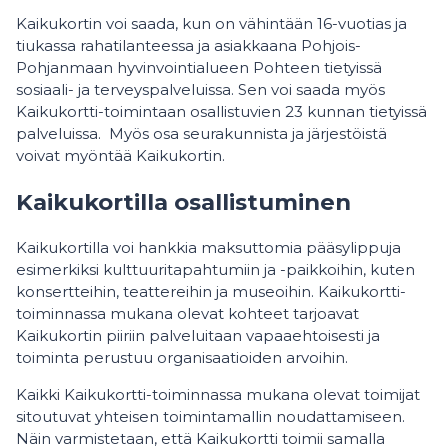
Kaikukortin voi saada, kun on vähintään 16-​vuotias ja
tiukassa rahatilanteessa ja asiakkaana Pohjois-
Pohjanmaan hyvinvointialueen Pohteen tietyissä
sosiaali-​ ja terveyspalveluissa. Sen voi saada myös
Kaikukortti-​toimintaan osallistuvien 23 kunnan tietyissä
palveluissa. Myös osa seurakunnista ja järjestöistä
voivat myöntää Kaikukortin.
Kaikukortilla osallistuminen
Kaikukortilla voi hankkia maksuttomia pääsylippuja
esimerkiksi kulttuuritapahtumiin ja -paikkoihin, kuten
konsertteihin, teattereihin ja museoihin. Kaikukortti-
toiminnassa mukana olevat kohteet tarjoavat
Kaikukortin piiriin palveluitaan vapaaehtoisesti ja
toiminta perustuu organisaatioiden arvoihin.
Kaikki Kaikukortti-toiminnassa mukana olevat toimijat
sitoutuvat yhteisen toimintamallin noudattamiseen.
Näin varmistetaan, että Kaikukortti toimii samalla