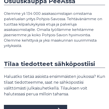
Osuuskauppa PeeÄssä
Olemme yli 134 000 asiakasomistajan omistama
palvelualan yritys Pohjois-Savossa. Tehtävänämme on
tuottaa kilpailukykyisiä etuja ja palveluja
asiakasomistajille. Omalla työllämme kehitämme
jäseniemme ja koko Pohjois-Savon hyvinvointia.
Olemme kehittyvä ja yksi maakunnan suurimmista
yrityksistä.
Tilaa tiedotteet sähköpostiisi
Haluatko tietää asioista ensimmäisten joukossa? Kun
tilaat tiedotteemme, saat ne sähköpostiisi
välittömästi julkaisuhetkellä. Tilauksen voit
halutessasi perua milloin tahansa.