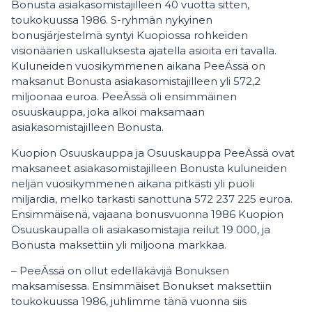
Bonusta asiakasomistajilleen 40 vuotta sitten,
toukokuussa 1986. S-ryhmän nykyinen
bonusjärjestelmä syntyi Kuopiossa rohkeiden
visionäärien uskalluksesta ajatella asioita eri tavalla.
Kuluneiden vuosikymmenen aikana PeeÄssä on
maksanut Bonusta asiakasomistajilleen yli 572,2
miljoonaa euroa. PeeÄssä oli ensimmäinen
osuuskauppa, joka alkoi maksamaan
asiakasomistajilleen Bonusta.
Kuopion Osuuskauppa ja Osuuskauppa PeeÄssä ovat
maksaneet asiakasomistajilleen Bonusta kuluneiden
neljän vuosikymmenen aikana pitkästi yli puoli
miljardia, melko tarkasti sanottuna 572 237 225 euroa.
Ensimmäisenä, vajaana bonusvuonna 1986 Kuopion
Osuuskaupalla oli asiakasomistajia reilut 19 000, ja
Bonusta maksettiin yli miljoona markkaa.
– PeeÄssä on ollut edelläkävijä Bonuksen
maksamisessa. Ensimmäiset Bonukset maksettiin
toukokuussa 1986, juhlimme tänä vuonna siis