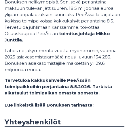
Bonuksen nelikymppisiä. Sen, sekä perjantaina
maksuun tulevan jättisuuren, 18,5 miljoonaa euroa
ylijäämänpalautuksen, kunniaksi PeeÄssällä tarjotaan
kaikissa toimipaikoissa kakkukahvit perjantaina 8.5.
Tervetuloa juhlimaan kanssamme, toivottaa
Osuuskauppa PeeÄssän
toimitusjohtaja Mikko
Junttila.
Lähes neljäkymmentä vuotta myöhemmin, vuonna
2025 asiakasomistajamäärä nousi lukuun 134 283.
Bonuksen asiakasomistajille maksettiin yli 29,6
miljoonaa euroa.
Tervetuloa kakkukahveille PeeÄssän
toimipaikkoihin perjantaina 8.5.2026. Tarkista
aikataulut toimipaikan omasta somesta.
Lue linkeistä lisää Bonuksen tarinasta:
Yhteyshenkilöt