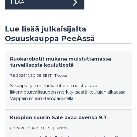
TILAA
Lue lisää julkaisijalta
Osuuskauppa PeeÄssä
Ruokarobotit mukana muistuttamassa
turvallisesta koulutiestä
7.8.2026 12:30:08 EEST
|
Tiedote
S-kaupat ja sen ruokarobotit muistuttavat
liikenneturvallisuuden merkityksestä koulujen alkaessa
Valppain mielin -tempauksella.
Kuopion suurin Sale avaa ovensa 9.7.
6.7.2026 13:00:00 EEST
|
Tiedote