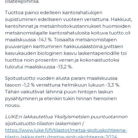
osatekijöihinsä.
Tuottoa painoi edelleen kantorahatulojen
supistuminen edelliseen vuoteen verrattuna. Hakkuut,
kantohinnat ja metsänhoitokustannukset huomioiden
metsänomistajalle kantorahatuloista koituva tuotto oli
maaliskuussa -14,1 %. Toisaalta metsänomistajien
puuvarojen karttuminen hakkuusäästöinä jyvittäen
kasvukauden biologinen kasvu laskentaperiodille toi
tuottoa noin prosentin verran ja kokonaistuotoksi
tuloutui maaliskuussa -13,2 %.
Sijoitustuotto vuoden alusta parani maaliskuussa
tasoon -1,2 % verrattuna helmikuun lukuun -3,3 %.
Tähän vaikuttivat lähinnä puun hintojen laskun
pysähtyminen ja etenkin tukin hinnan hienoinen
nousu.
LUKE:n lakkautettua Yksityismetsien puuntuotannon
sijoitustuotto-tilaston laskemisen (
https://www.luke.fi/fi/tilastot/metsa-sijoituskohteena-
tilasto-lakkautettu/metsa-sijoituskohteena-2024