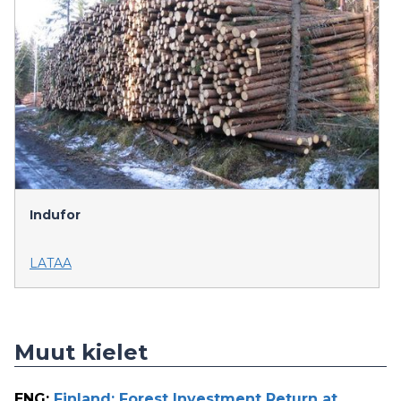
Indufor
LATAA
Muut kielet
ENG
:
Finland: Forest Investment Return at