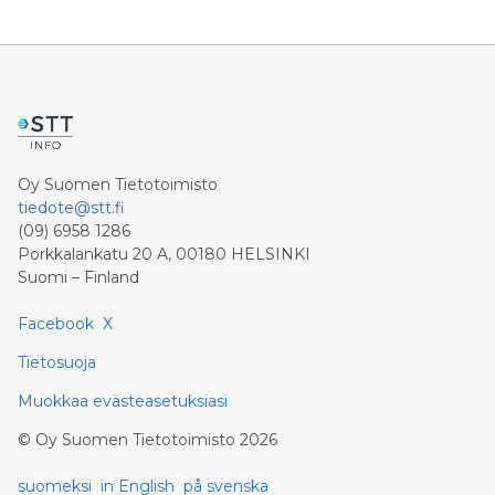
toistaiseksi konvergoitumassa kohti pidemmän
aikavälin keskiarvoa. Käytännössä yhtäaikaisesti
Suomen raakapuuma
Oy Suomen Tietotoimisto
tiedote@stt.fi
(09) 6958 1286
Porkkalankatu 20 A, 00180 HELSINKI
Suomi – Finland
Facebook
X
Tietosuoja
Muokkaa evästeasetuksiasi
©
Oy Suomen Tietotoimisto
2026
suomeksi
in English
på svenska