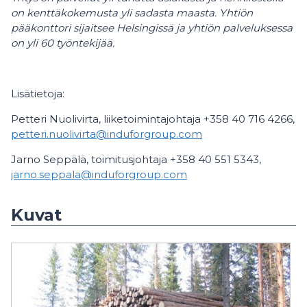
on kenttäkokemusta yli sadasta maasta. Yhtiön
pääkonttori sijaitsee Helsingissä ja yhtiön palveluksessa
on yli 60 työntekijää.
Lisätietoja:
Petteri Nuolivirta, liiketoimintajohtaja +358 40 716 4266,
petteri.nuolivirta@induforgroup.com
Jarno Seppälä, toimitusjohtaja +358 40 551 5343,
jarno.seppala@induforgroup.com
Kuvat