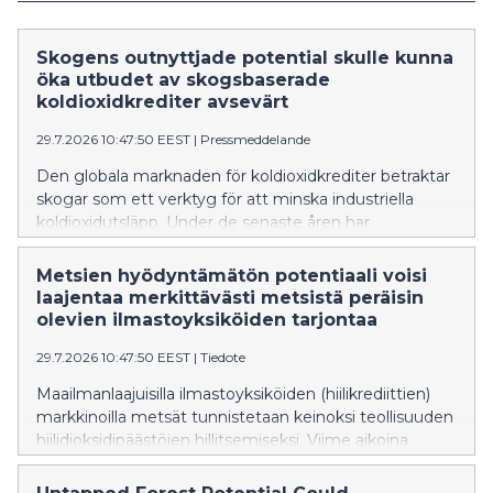
Skogens outnyttjade potential skulle kunna
öka utbudet av skogsbaserade
koldioxidkrediter avsevärt
29.7.2026 10:47:50 EEST
|
Pressmeddelande
Den globala marknaden för koldioxidkrediter betraktar
skogar som ett verktyg för att minska industriella
koldioxidutsläpp. Under de senaste åren har
marknaden för skogsbaserade koldioxidkrediter
uppgått till cirka 300 miljoner euro per år, vilket
Metsien hyödyntämätön potentiaali voisi
motsvarar en koldioxidbindning på cirka 40 miljoner
laajentaa merkittävästi metsistä peräisin
ton av koldioxid genom skogarnas biologiska tillväxt.
olevien ilmastoyksiköiden tarjontaa
Det genomsnittliga priset på skogsbaserade
29.7.2026 10:47:50 EEST
|
Tiedote
koldioxidkrediter har dock legat på cirka 8–10 euro per
ton av koldioxid. Priset har varit mycket lågt jämfört
Maailmanlaajuisilla ilmastoyksiköiden (hiilikrediittien)
med exempelvis det koldioxidpris på 75–85 euro per
markkinoilla metsät tunnistetaan keinoksi teollisuuden
ton som nyligen uppnåddes inom det europeiska
hiilidioksidipäästöjen hillitsemiseksi. Viime aikoina
utsläppshandelssystemet (ETS). Generellt sett
metsistä saatavien ilmastoyksiköiden markkinat ovat
förväntas priset på skogsbaserade koldioxidkrediter
olleet noin 300 miljoonaa euroa vuodessa, mikä vastaa