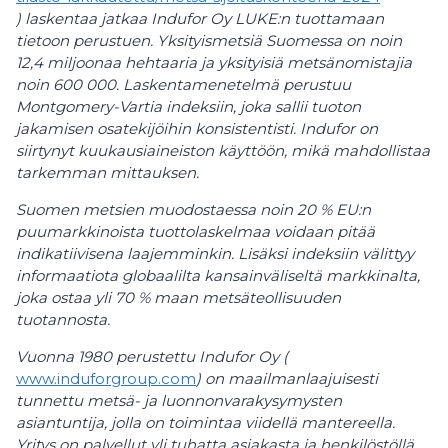
) laskentaa jatkaa Indufor Oy LUKE:n tuottamaan
tietoon perustuen. Yksityismetsiä Suomessa on noin
12,4 miljoonaa hehtaaria ja yksityisiä metsänomistajia
noin 600 000. Laskentamenetelmä perustuu
Montgomery-Vartia indeksiin, joka sallii tuoton
jakamisen osatekijöihin konsistentisti. Indufor on
siirtynyt kuukausiaineiston käyttöön, mikä mahdollistaa
tarkemman mittauksen.
Suomen metsien muodostaessa noin 20
% EU:n
puumarkkinoista tuottolaskelmaa voidaan pitää
indikatiivisena laajemminkin. Lisäksi indeksiin välittyy
informaatiota globaalilta kansainväliseltä markkinalta,
joka ostaa yli 70
% maan metsäteollisuuden
tuotannosta.
Vuonna 1980 perustettu Indufor Oy
(
www.induforgroup.com
)
on maailmanlaajuisesti
tunnettu metsä- ja luonnonvarakysymysten
asiantuntija, jolla on toimintaa viidellä mantereella.
Yritys on palvellut yli tuhatta asiakasta ja henkilöstöllä