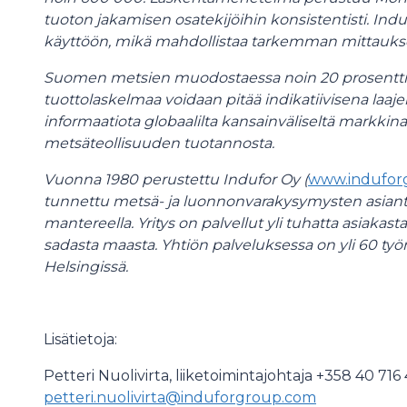
tuoton jakamisen osatekijöihin konsistentisti. Indu
käyttöön, mikä mahdollistaa tarkemman mittauks
Suomen metsien muodostaessa noin 20
prosentt
tuottolaskelmaa voidaan pitää indikatiivisena laaje
informaatiota globaalilta kansainväliseltä markkinalt
metsäteollisuuden tuotannosta.
Vuonna 1980 perustettu Indufor Oy (
www.indufor
tunnettu metsä- ja luonnonvarakysymysten asiantunt
mantereella. Yritys on palvellut yli tuhatta asiakas
sadasta maasta. Yhtiön palveluksessa on yli 60 työn
Helsingissä.
Lisätietoja:
Petteri Nuolivirta, liiketoimintajohtaja +358 40 716
petteri.nuolivirta@induforgroup.com