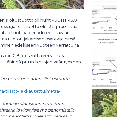
sijoitustuotto oli huhtikuussa ‑13,0
ssa, jolloin tuotto oli ‑13,2 prosenttia.
aatua tuottoa periodia edeltävään
taa tuoton jakamisen osatekijöihinsä.
uminen edelliseen vuoteen verrattuna.
asoon 0,8 prosenttia
verrattuna
ivat lähinnä puun hintojen kääntyminen
en puuntuotannon sijoitustuotto -
ena-tilasto-lakkautettu/metsa-
ottamaan aineistoon perustuen.
taaria ja yksityisiä metsänomistajia
ery-Vartia indeksiin, joka sallii