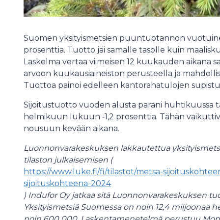
Suomen yksityismetsien puuntuotannon vuotuinen 
prosenttia. Tuotto jäi samalle tasolle kuin maaliskuu
Laskelma vertaa viimeisen 12 kuukauden aikana s
arvoon kuukausiaineiston perusteella ja mahdollis
Tuottoa painoi edelleen kantorahatulojen supist
Sijoitustuotto vuoden alusta parani huhtikuussa t
helmikuun lukuun ‑1,2 prosenttia. Tähän vaikutt
nousuun kevään aikana.
Luonnonvarakeskuksen lakkautettua yksityismetsi
tilaston julkaisemisen (
https://www.luke.fi/fi/tilastot/metsa-sijoituskohte
sijoituskohteena-2024
) Indufor Oy jatkaa sitä Luonnonvarakeskuksen tu
Yksityismetsiä Suomessa on noin 12,4 miljoonaa heh
noin 600 000. Laskentamenetelmä perustuu Montgom