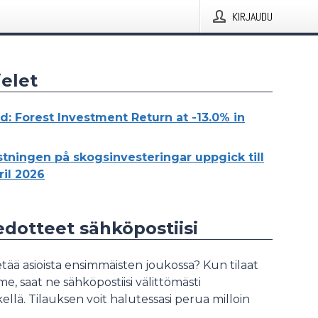
KIRJAUDU
elet
d: Forest Investment Return at -13.0% in
tningen på skogsinvesteringar uppgick till
ril 2026
iedotteet sähköpostiisi
tää asioista ensimmäisten joukossa? Kun tilaat
, saat ne sähköpostiisi välittömästi
ellä. Tilauksen voit halutessasi perua milloin