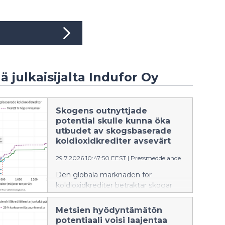
ää julkaisijalta Indufor Oy
Skogens outnyttjade
potential skulle kunna öka
utbudet av skogsbaserade
koldioxidkrediter avsevärt
29.7.2026 10:47:50 EEST
|
Pressmeddelande
Den globala marknaden för
koldioxidkrediter betraktar skogar
som ett verktyg för att minska
industriella koldioxidutsläpp. Under
Metsien hyödyntämätön
de senaste åren har marknaden för
potentiaali voisi laajentaa