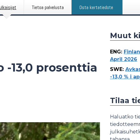
ulkaisijat
Tietoa palvelusta
Osta kertatiedote
Muut ki
ENG
:
Finlan
April 2026
o -13,0 prosenttia
SWE
:
Avkas
-13,0 % i ap
Tilaa t
Haluatko tie
tiedotteemme
julkaisuhetk
tahansa.