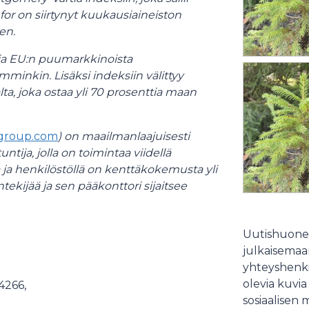
for on siirtynyt kuukausiaineiston
en.
ia EU:n puumarkkinoista
mminkin. Lisäksi indeksiin välittyy
a, joka ostaa yli 70
prosenttia maan
group.com
) on maailmanlaajuisesti
ija, jolla on toimintaa viidellä
ta ja henkilöstöllä on kenttäkokemusta yli
tekijää ja sen pääkonttori sijaitsee
Uutishuonee
julkaisemaam
yhteyshenki
olevia kuvia
 4266,
sosiaalisen 