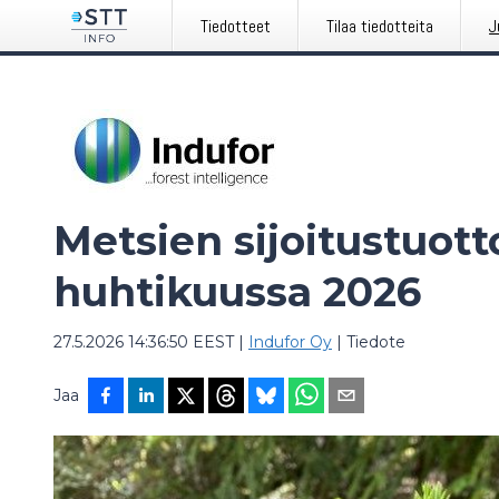
Tiedotteet
Tilaa tiedotteita
J
Metsien sijoitustuott
huhtikuussa 2026
27.5.2026 14:36:50 EEST
|
Indufor Oy
|
Tiedote
Jaa