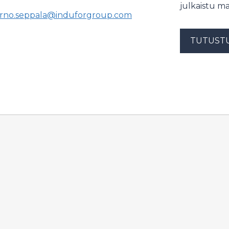
julkaistu ma
arno.seppala@induforgroup.com
TUTUST