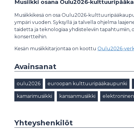
Musiikki osana Oulu2026-kulttuuripääk
Musiikkikesä on osa Oulu2026-kulttuuripääkaupu
ympäri vuoden. Syksyllä ja talvella ohjelma laaj
taidetta ja teknologiaa yhdisteleviin tapahtumiin, op
konsertteihin.
Kesän musiikkitarjontaa on koottu
Oulu2026-verkk
Avainsanat
oulu2026
euroopan kulttuuripääkaupunki
kamarimusiikki
kansanmusiikki
elektroninen
Yhteyshenkilöt