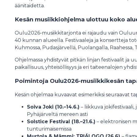
äänitaidetta.
Kesän musiikkiohjelma ulottuu koko alu
Oulu2026-musiikkitarjonta ei rajaudu vain Ouluun,
40 kunnan alueella. Festivaaleja ja konsertteja t
Kuhmossa, Pudasjärvellä, Puolangalla, Raahessa, Tor
Ohjelmassa yhdistyvät pitkän linjan festivaalit ja 
paikallisuus, yhteisöllisyys ja eri taiteenalojen yhd
Poimintoja Oulu2026-musiikkikesän ta
Kesän ohjelmaa kuvaavat esimerkiksi seuraavat t
Soiva Joki (10.–14.6.)
– liikkuva jokifestivaali,
Pyhäjärveltä mereen asti
Solstice Festival (18.–21.6.)
– elektronisen mu
tunturimaisemissa
Murtola & Mämmi: TRIÁLOGO (26.6)
– flam