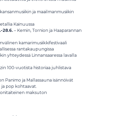
kansanmusiikin ja maailmanmusiikin
metallia Kainuussa
-28.6.
– Kemin, Tornion ja Haaparannan
nvälinen kamarimusiikkifestivaali
riallisessa rantakaupungissa
kin yhteydessä Linnansaaressa lavalla
in 100-vuotista historiaa juhlistava
n Panimo ja Mallassauna isännöivät
azz ja pop kohtaavat.
onitaiteinen maksuton