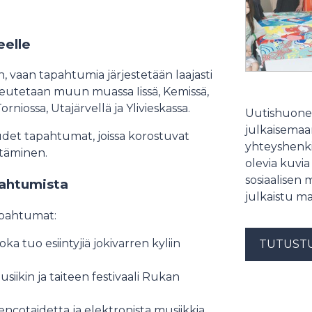
eelle
 vaan tapahtumia järjestetään laajasti
oteutetaan muun muassa Iissä, Kemissä,
niossa, Utajärvellä ja Ylivieskassa.
Uutishuonee
julkaisemaam
uudet tapahtumat, joissa korostuvat
yhteyshenki
istäminen.
olevia kuvia
sosiaalisen 
pahtumista
julkaistu ma
apahtumat:
 joka tuo esiintyjiä jokivarren kyliin
TUTUST
siikin ja taiteen festivaali Rukan
encotaidetta ja elektronista musiikkia