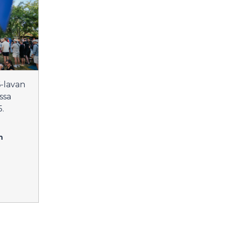
-lavan
ssa
.
n