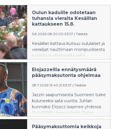
Oulun kaduille odotetaan
tuhansia vieraita Kesäillan
kattaukseen 15.8.
5.8.2026 08:20:00 EEST
|
Tiedote
Kesäillan kattaus kutsuu oululaiset ja
vierailijat nauttimaan monipuolisesta
ruoasta ja ohjelmasta sekä
yhdessäolosta kauniiden pöytien
ääreen lauantaina 15. elokuuta.
Elojazzeilla ennätysmäärä
Tapahtuma on kaikille avoin,
pääsymaksutonta ohjelmaa
pääsymaksuton ja ikärajaton.
28.7.2026 13:40:21 EEST
|
Tiedote
Tapahtuma tuo muutoksia
liikennejärjestelyihin Oulun
Jazzin saapumisesta Suomeen tulee
keskustassa.
kuluneeksi sata vuotta. Juhlan
kunniaksi Elojazz laajenee yhdessä
Oulu2026:n kanssa koko Oulun
keskustan kattavaksi nelipäiväiseksi
Elojazz Villageksi eli jazzkyläksi 30.7.–
Pääsymaksuttomia keikkoja