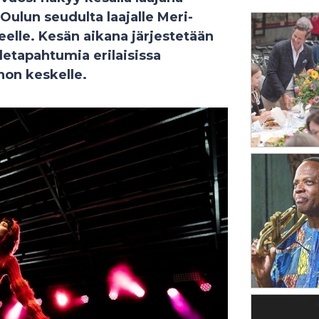
Oulun seudulta laajalle Meri-
elle. Kesän aikana järjestetään
detapahtumia erilaisissa
non keskelle.