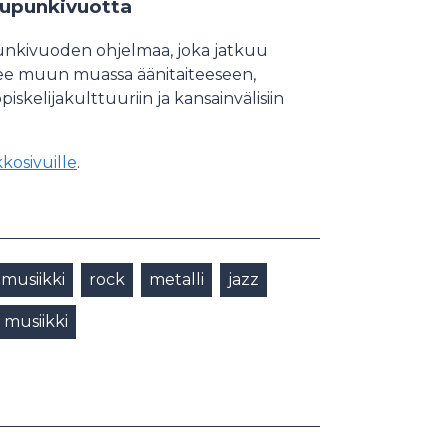
aupunkivuotta
nkivuoden ohjelmaa, joka jatkuu
enee muun muassa äänitaiteeseen,
iskelijakulttuuriin ja kansainvälisiin
osivuille
.
musiikki
rock
metalli
jazz
 musiikki