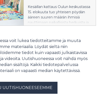
as the event itself.
Kesäillan kattaus Oulun keskustassa
15. elokuuta tuo yhteisen pöydän
ääreen suuren määrän ihmisiä
nauttimaan paikallisista herkuista ja
toistensa seurasta. Proto – Pohjois-
Suomen muotoilijat halusi
suunnitella kilometrin matkalle yhtä
ssa voit lukea tiedotteitamme ja muuta
ainutlaatuisen pöytäliinan kuin koko
me materiaalia. Löydät sieltä niin
tapahtuma on.
löidemme tiedot kuin vapaasti julkaistavissa
 ja videoita. Uutishuoneessa voit nähdä myös
median sisältöjä. Kaikki tiedotepalvelussa
teriaali on vapaasti median käytettävissä.
U UUTISHUONEESEEMME