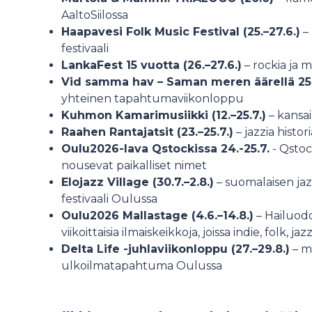
AaltoSiilossa
Haapavesi Folk Music Festival (25.–27.6.)
– 
festivaali
LankaFest 15 vuotta (26.–27.6.)
– rockia ja 
Vid samma hav – Saman meren äärellä 25.
yhteinen tapahtumaviikonloppu
Kuhmon Kamarimusiikki (12.–25.7.)
– kansai
Raahen Rantajatsit (23.–25.7.)
– jazzia histo
Oulu2026-lava Qstockissa 24.-25.7.
- Qstoc
nousevat paikalliset nimet
Elojazz Village (30.7.–2.8.)
– suomalaisen jazz
festivaali Oulussa
Oulu2026 Mallastage (4.6.–14.8.)
– Hailuodo
viikoittaisia ilmaiskeikkoja, joissa indie, folk, j
Delta Life -juhlaviikonloppu (27.–29.8.)
– m
ulkoilmatapahtuma Oulussa