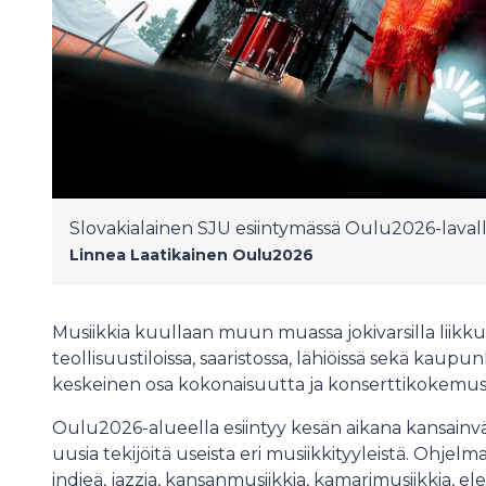
Slovakialainen SJU esiintymässä Oulu2026-laval
Linnea Laatikainen
Oulu2026
Musiikkia kuullaan muun muassa jokivarsilla liikkuv
teollisuustiloissa, saaristossa, lähiöissä sekä kaup
keskeinen osa kokonaisuutta ja konserttikokemus
Oulu2026-alueella esiintyy kesän aikana kansainväli
uusia tekijöitä useista eri musiikkityyleistä. Ohje
indieä, jazzia, kansanmusiikkia, kamarimusiikkia, el