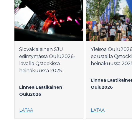
Slovakialainen SJU
Yleisöä Oulu2026
esiintymässä Oulu2026-
edustalla Qstocki
lavalla Qstockissa
heinäkuussa 2025
heinäkuussa 2025.
Linnea Laatikaine
Linnea Laatikainen
Oulu2026
Oulu2026
LATAA
LATAA