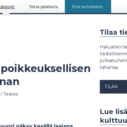
ulkaisijat
Tietoa palvelusta
Osta kertatiedote
Tilaa t
Haluatko tie
tiedotteemme
julkaisuhetk
 poikkeuksellisen
tahansa.
nnan
TILAA
|
Tiedote
Lue lis
kulttuu
uosi näkyy kesällä laajana