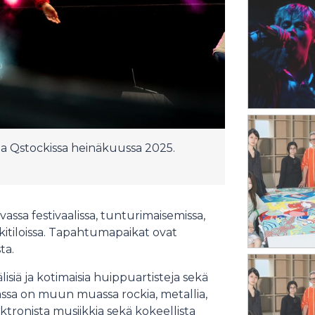
la Qstockissa heinäkuussa 2025.
assa festivaalissa, tunturimaisemissa,
unkitiloissa. Tapahtumapaikat ovat
ta.
siä ja kotimaisia huippuartisteja sekä
lmassa on muun muassa rockia, metallia,
ektronista musiikkia sekä kokeellista