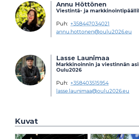
Annu Höttönen
Viestintä- ja markkinointipääll
Puh:
+358447034021
annu.hottonen@oulu2026.eu
Lasse Launimaa
Markkinoinnin ja viestinnän asi
Oulu2026
Puh:
+358403515954
lasse.launimaa@oulu2026.eu
Kuvat