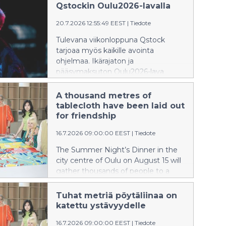
2.8.
Qstockin Oulu2026-lavalla
20.7.2026 12:55:49 EEST
|
Tiedote
Tulevana viikonloppuna Qstock
tarjoaa myös kaikille avointa
ohjelmaa. Ikärajaton ja
pääsymaksuton Oulu2026-lava
sijaitsee Linnansaaressa ennen
festivaalialueen portteja, joten
A thousand metres of
ohjelmasta pääsee nauttimaan
tablecloth have been laid out
myös ilman festarilippua. Qstock
for friendship
onkin myyty loppuun ennakkoon jo
16.7.2026 09:00:00 EEST
|
Tiedote
kolmannentoista kerran peräkkäin.
Oulu2026-lavan yhteydessä on
The Summer Night’s Dinner in the
anniskelualue (K-18), wc:t ja
city centre of Oulu on August 15 will
ruokapalveluita.
gather thousands of people to a
shared table to enjoy local delicacies
and each other’s company. Proto –
Tuhat metriä pöytäliinaa on
Designers' Association of Northern
katettu ystävyydelle
Finland aspired to create a
16.7.2026 09:00:00 EEST
|
Tiedote
kilometer-long tablecloth as unique