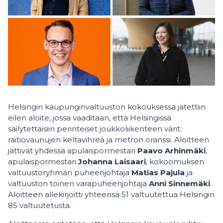
Helsingin kaupunginvaltuuston kokouksessa jätettiin
eilen aloite, jossa vaaditaan, että Helsingissä
säilytettäisiin perinteiset joukkoliikenteen värit:
raitiovaunujen keltavihreä ja metron oranssi. Aloitteen
jättivät yhdessä apulaispormestari
Paavo Arhinmäki
,
apulaispormestari
Johanna Laisaari
, kokoomuksen
valtuustoryhmän puheenjohtaja
Matias Pajula
ja
valtuuston toinen varapuheenjohtaja
Anni Sinnemäki
.
Aloitteen allekirjoitti yhteensä 51 valtuutettua Helsingin
85 valtuutetusta.