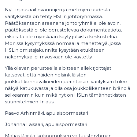
Nyt linjaus raitiovaunujen ja metrojen uudesta
värityksestä on tehty HSL:n johtoryhmässä.
Päätöksenteon areenana johtoryhmä ei ole avoin,
päätöksestä ei ole perustelevaa dokumentaatiota,
eikä siitä ole myöskään käyty julkista keskustelua.
Monissa kysymyksissä normaalia menettelyä, jossa
HSL:n omistajakunnilta kysytään etukäteen
näkemyksiä, ei myöskään ole käytetty.
Yllä olevan perusteella aloitteen allekirjoittajat
katsovat, että näiden helsinkiläisten
joukkoliikennevälineiden perinteisen värityksen tulee
näkyä katukuvassa ja olla osa joukkoliikenteen brändiä
selkeämmin kuin mikä nyt on HSL:n tämänhetkisten
suunnitelmien linjaus.
Paavo Arhinmäki, apulaispormestari
Johanna Laisaari, apulaispormestari
Matias Pajula, kokoomuksen valtuustoryhmän