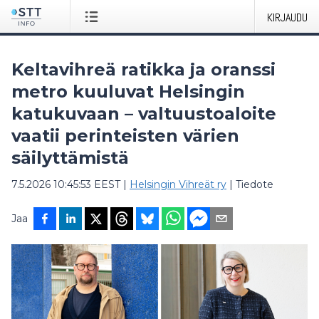
KIRJAUDU
Keltavihreä ratikka ja oranssi
metro kuuluvat Helsingin
katukuvaan – valtuustoaloite
vaatii perinteisten värien
säilyttämistä
7.5.2026 10:45:53 EEST
|
Helsingin Vihreät ry
|
Tiedote
Jaa