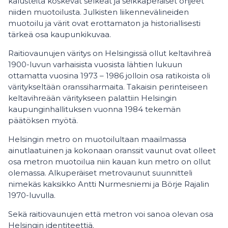
kalusteita koskevat selkeät ja seikkaperäiset ohjeet
niiden muotoilusta. Julkisten liikennevälineiden
muotoilu ja värit ovat erottamaton ja historiallisesti
tärkeä osa kaupunkikuvaa.
Raitiovaunujen väritys on Helsingissä ollut keltavihreä
1900-luvun varhaisista vuosista lähtien lukuun
ottamatta vuosina 1973 – 1986 jolloin osa ratikoista oli
väritykseltään oranssiharmaita. Takaisin perinteiseen
keltavihreään väritykseen palattiin Helsingin
kaupunginhallituksen vuonna 1984 tekemän
päätöksen myötä.
Helsingin metro on muotoilultaan maailmassa
ainutlaatuinen ja kokonaan oranssit vaunut ovat olleet
osa metron muotoilua niin kauan kun metro on ollut
olemassa. Alkuperäiset metrovaunut suunnitteli
nimekäs kaksikko Antti Nurmesniemi ja Börje Rajalin
1970-luvulla.
Sekä raitiovaunujen että metron voi sanoa olevan osa
Helsingin identiteettiä.