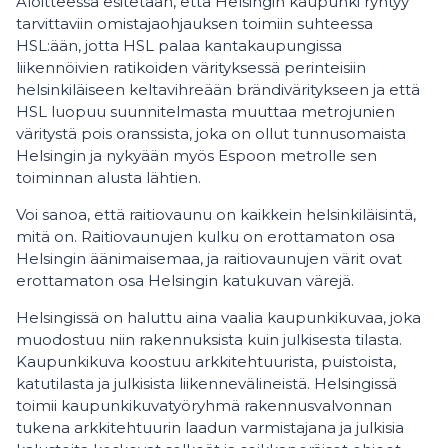
Aloitteessa esitetään, että Helsingin kaupunki ryhtyy
tarvittaviin omistajaohjauksen toimiin suhteessa
HSL:ään, jotta HSL palaa kantakaupungissa
liikennöivien ratikoiden värityksessä perinteisiin
helsinkiläiseen keltavihreään brändiväritykseen ja että
HSL luopuu suunnitelmasta muuttaa metrojunien
väritystä pois oranssista, joka on ollut tunnusomaista
Helsingin ja nykyään myös Espoon metrolle sen
toiminnan alusta lähtien.
Voi sanoa, että raitiovaunu on kaikkein helsinkiläisintä,
mitä on. Raitiovaunujen kulku on erottamaton osa
Helsingin äänimaisemaa, ja raitiovaunujen värit ovat
erottamaton osa Helsingin katukuvan värejä.
Helsingissä on haluttu aina vaalia kaupunkikuvaa, joka
muodostuu niin rakennuksista kuin julkisesta tilasta.
Kaupunkikuva koostuu arkkitehtuurista, puistoista,
katutilasta ja julkisista liikennevälineistä. Helsingissä
toimii kaupunkikuvatyöryhmä rakennusvalvonnan
tukena arkkitehtuurin laadun varmistajana ja julkisia