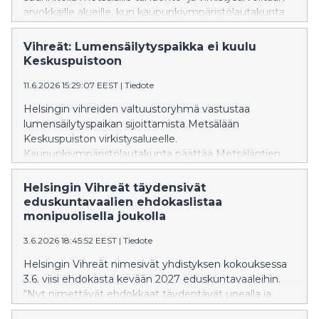
arvokkaille alueille, kun kaupunkiympäristölautakunta
käsittelee Helsingin pientalotonttitarjonnan lisäämistä
16.6.2026.
Vihreät: Lumensäilytyspaikka ei kuulu
Keskuspuistoon
11.6.2026 15:29:07 EEST
|
Tiedote
Helsingin vihreiden valtuustoryhmä vastustaa
lumensäilytyspaikan sijoittamista Metsälään
Keskuspuiston virkistysalueelle.
Kaupunkiympäristölautakunta päättää Metsäläntien
lumenvastaanottopaikan kaavasta kokouksessaan
16.6.2026.
Helsingin Vihreät täydensivät
eduskuntavaalien ehdokaslistaa
monipuolisella joukolla
3.6.2026 18:45:52 EEST
|
Tiedote
Helsingin Vihreät nimesivät yhdistyksen kokouksessa
3.6. viisi ehdokasta kevään 2027 eduskuntavaaleihin.
“Nyt nimettävät ehdokkaat täydentävät upealla ja
monipuolisella osaamisellaan Helsingin vihreiden