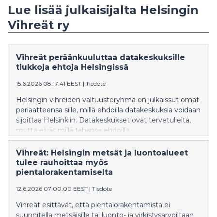
Lue lisää julkaisijalta Helsingin
Vihreät ry
Vihreät peräänkuuluttaa datakeskuksille
tiukkoja ehtoja Helsingissä
15.6.2026 08:17:41 EEST
|
Tiedote
Helsingin vihreiden valtuustoryhmä on julkaissut omat
periaatteensa sille, millä ehdoilla datakeskuksia voidaan
sijoittaa Helsinkiin. Datakeskukset ovat tervetulleita,
mutta eivät millä tahansa ehdoilla.
Vihreät: Helsingin metsät ja luontoalueet
tulee rauhoittaa myös
pientalorakentamiselta
12.6.2026 07:00:00 EEST
|
Tiedote
Vihreät esittävät, että pientalorakentamista ei
suunnitella metsäisille tai luonto- ja virkistysarvoiltaan