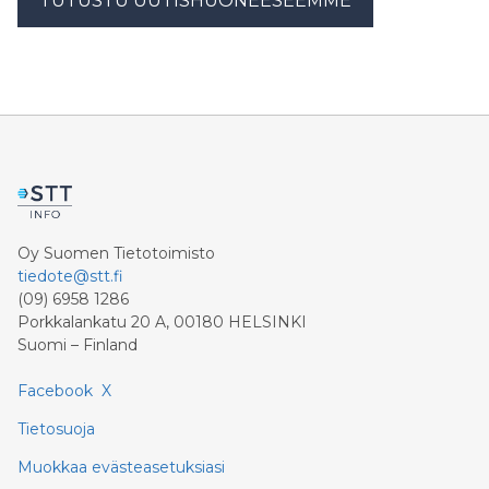
TUTUSTU UUTISHUONEESEEMME
Pasanen. Metsäalueiden reunoille toteutetaan jo
aiemmin päätettyä, uudelleenarvioinnin ulkopuolelle
jätettyä asuntorakentamista, eikä Vihreiden mielestä
yhtään enempää metsää tuhoavaa rakentamista voida
tähän metsä
Oy Suomen Tietotoimisto
tiedote@stt.fi
(09) 6958 1286
Porkkalankatu 20 A, 00180 HELSINKI
Suomi – Finland
Facebook
X
Tietosuoja
Muokkaa evästeasetuksiasi