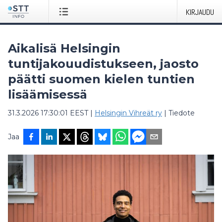
KIRJAUDU
Aikalisä Helsingin
tuntijakouudistukseen, jaosto
päätti suomen kielen tuntien
lisäämisessä
31.3.2026 17:30:01 EEST
|
Helsingin Vihreät ry
|
Tiedote
Jaa