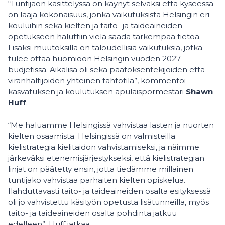
“Tuntijaon käsittelyssä on käynyt selväksi että kyseessä
on laaja kokonaisuus, jonka vaikutuksista Helsingin eri
kouluihin sekä kielten ja taito- ja taideaineiden
opetukseen haluttiin vielä saada tarkempaa tietoa.
Lisäksi muutoksilla on taloudellisia vaikutuksia, jotka
tulee ottaa huomioon Helsingin vuoden 2027
budjetissa. Aikalisä oli sekä päätöksentekijöiden että
viranhaltijoiden yhteinen tahtotila”, kommentoi
kasvatuksen ja koulutuksen apulaispormestari
Shawn
Huff
.
“Me haluamme Helsingissä vahvistaa lasten ja nuorten
kielten osaamista. Helsingissä on valmisteilla
kielistrategia kielitaidon vahvistamiseksi, ja näimme
järkeväksi etenemisjärjestykseksi, että kielistrategian
linjat on päätetty ensin, jotta tiedämme millainen
tuntijako vahvistaa parhaiten kielten opiskelua.
Ilahduttavasti taito- ja taideaineiden osalta esityksessä
oli jo vahvistettu käsityön opetusta lisätunneilla, myös
taito- ja taideaineiden osalta pohdinta jatkuu
edelleen”, Huff jatkaa.