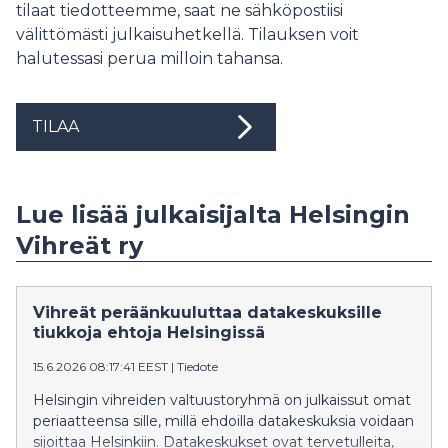
tilaat tiedotteemme, saat ne sähköpostiisi
välittömästi julkaisuhetkellä. Tilauksen voit
halutessasi perua milloin tahansa.
TILAA
Lue lisää julkaisijalta Helsingin
Vihreät ry
Vihreät peräänkuuluttaa datakeskuksille
tiukkoja ehtoja Helsingissä
15.6.2026 08:17:41 EEST
|
Tiedote
Helsingin vihreiden valtuustoryhmä on julkaissut omat
periaatteensa sille, millä ehdoilla datakeskuksia voidaan
sijoittaa Helsinkiin. Datakeskukset ovat tervetulleita,