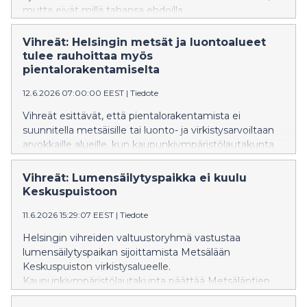
mutta eivät millä tahansa ehdoilla.
Vihreät: Helsingin metsät ja luontoalueet
tulee rauhoittaa myös
pientalorakentamiselta
12.6.2026 07:00:00 EEST
|
Tiedote
Vihreät esittävät, että pientalorakentamista ei
suunnitella metsäisille tai luonto- ja virkistysarvoiltaan
arvokkaille alueille, kun kaupunkiympäristölautakunta
käsittelee Helsingin pientalotonttitarjonnan lisäämistä
16.6.2026.
Vihreät: Lumensäilytyspaikka ei kuulu
Keskuspuistoon
11.6.2026 15:29:07 EEST
|
Tiedote
Helsingin vihreiden valtuustoryhmä vastustaa
lumensäilytyspaikan sijoittamista Metsälään
Keskuspuiston virkistysalueelle.
Kaupunkiympäristölautakunta päättää Metsäläntien
lumenvastaanottopaikan kaavasta kokouksessaan