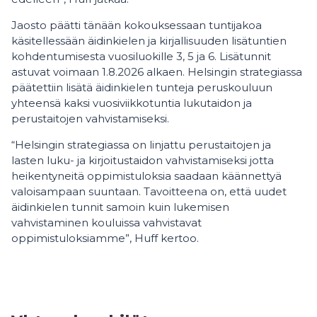
Jaosto päätti tänään kokouksessaan tuntijakoa
käsitellessään äidinkielen ja kirjallisuuden lisätuntien
kohdentumisesta vuosiluokille 3, 5 ja 6. Lisätunnit
astuvat voimaan 1.8.2026 alkaen. Helsingin strategiassa
päätettiin lisätä äidinkielen tunteja peruskouluun
yhteensä kaksi vuosiviikkotuntia lukutaidon ja
perustaitojen vahvistamiseksi.
“Helsingin strategiassa on linjattu perustaitojen ja
lasten luku- ja kirjoitustaidon vahvistamiseksi jotta
heikentyneitä oppimistuloksia saadaan käännettyä
valoisampaan suuntaan. Tavoitteena on, että uudet
äidinkielen tunnit samoin kuin lukemisen
vahvistaminen kouluissa vahvistavat
oppimistuloksiamme”, Huff kertoo.