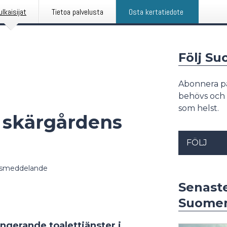
ulkaisijat
Tietoa palvelusta
Osta kertatiedote
Följ S
Abonnera p
behövs och 
som helst.
i skärgårdens
FÖLJ
ssmeddelande
Senast
Suomen
gerande toalettjänster i