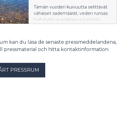
järviä 20–30 cm.
Tämän vuoden kuivuutta selittävät
vähäiset sademäärät, veden runsas
haihdunta ja poikkeava lumitalvi.
Ilmaston lämpeneminen lisää
kuivuudelle otollisia oloja myös
Suomessa.
srum kan du läsa de senaste pressmeddelandena,
till pressmaterial och hitta kontaktinformation.
ÅRT PRESSRUM