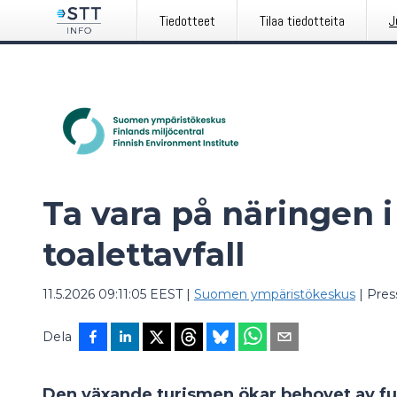
Tiedotteet
Tilaa tiedotteita
J
Ta vara på näringen 
toalettavfall
11.5.2026 09:11:05 EEST
|
Suomen ympäristökeskus
|
Pre
Dela
Den växande turismen ökar behovet av fun