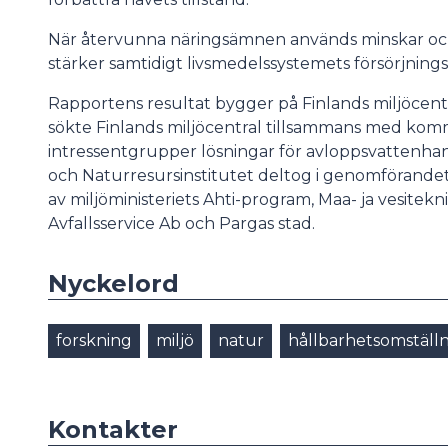
När återvunna näringsämnen används minskar ock
stärker samtidigt livsmedelssystemets försörjning
Rapportens resultat bygger på Finlands miljöcentra
sökte Finlands miljöcentral tillsammans med ko
intressentgrupper lösningar för avloppsvattenhan
och Naturresursinstitutet deltog i genomförandet 
av miljöministeriets Ahti-program, Maa- ja vesitekni
Avfallsservice Ab och Pargas stad.
Nyckelord
forskning
miljö
natur
hållbarhetsomställ
Kontakter