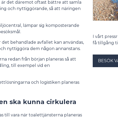
är det däremot oftast bättre att samla
ling och nyttiggörande, så att näringen
iljöcentral, lämpar sig komposterande
besöksmål.
I vårt pres
r det behandlade avfallet kan användas,
få tillgång 
 och nyttiggöra dem någon annanstans.
na redan från början planeras så att
BESÖK V
ling, till exempel vid en
ttlösningarna och logistiken planeras
en ska kunna cirkulera
till vara när toalettjänsterna planeras