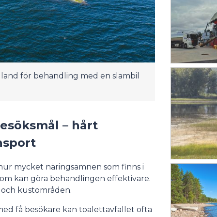
i land för behandling med en slambil
esöksmål – hårt
nsport
r hur mycket näringsämnen som finns i
 som kan göra behandlingen effektivare.
- och kustområden.
ed få besökare kan toalettavfallet ofta