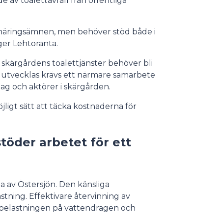
v toalettavfall från offentliga
näringsämnen, men behöver stöd både i
ger Lehtoranta.
 skärgårdens toalettjänster behöver bli
a utvecklas krävs ett närmare samarbete
g och aktörer i skärgården.
jligt sätt att täcka kostnaderna för
töder arbetet för ett
a av Östersjön. Den känsliga
stning. Effektivare återvinning av
a belastningen på vattendragen och