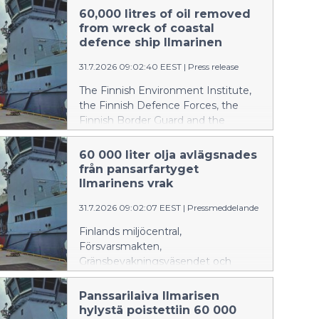
60,000 litres of oil removed
from wreck of coastal
defence ship Ilmarinen
31.7.2026 09:02:40 EEST
|
Press release
The Finnish Environment Institute,
the Finnish Defence Forces, the
Finnish Border Guard and the
Ministry of the Environment
announce: The Finnish Environment
60 000 liter olja avlägsnades
Institute and the Finnish Navy
från pansarfartyget
removed oil from the wreck of the
Ilmarinens vrak
coastal defence ship Ilmarinen
31.7.2026 09:02:07 EEST
|
Pressmeddelande
between 14 and 24 July 2026. In
addition, the Finnish Border Guard,
Finlands miljöcentral,
which was prepared for
Försvarsmakten,
environmental response operations,
Gränsbevakningsväsendet och
and the Diving Medical Center
miljöministeriet informerar: Finlands
participated in the operation. Over
miljöcentral och marinen avlägsnade
Panssarilaiva Ilmarisen
the course of two weeks,
olja från pansarfartyget Ilmarinens
hylystä poistettiin 60 000
approximately 60,000 litres of oil