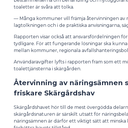
bestämmelserna om behandling och nyttiggörande a
toaletter är svåra att tolka.
— Många kommuner vill främja återvinningen av 
lagtolkningen och i de praktiska anvisningarna, sä
Rapporten visar också att ansvarsfördelningen för
tydligare. För att fungerande lösningar ska kunn
mellan kommuner, regionala avfallshanteringsbola
Användaravgifter lyfts i rapporten fram som ett mö
toalettjänsterna i skärgården.
Återvinning av näringsämnen s
friskare Skärgårdshav
Skärgårdshavet hör till de mest övergödda delarn
skärgårdsnaturen är särskilt utsatt för näringsbela
näringsämnen är därför ett viktigt sätt att minsk
förbättra havets tillstånd.