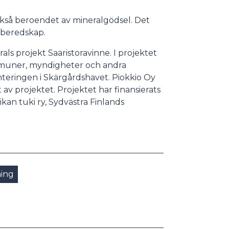
så beroendet av mineralgödsel. Det
sberedskap.
ls projekt Saaristoravinne. I projektet
mmuner, myndigheter och andra
teringen i Skärgårdshavet. Piokkio Oy
av projektet. Projektet har finansierats
ikan tuki ry, Sydvästra Finlands
ning