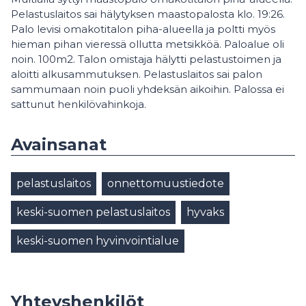
Pelastuslaitos sai hälytyksen maastopalosta klo. 19:26.
Palo levisi omakotitalon piha-alueella ja poltti myös
hieman pihan vieressä ollutta metsikköä. Paloalue oli
noin. 100m2. Talon omistaja hälytti pelastustoimen ja
aloitti alkusammutuksen. Pelastuslaitos sai palon
sammumaan noin puoli yhdeksän aikoihin. Palossa ei
sattunut henkilövahinkoja.
Avainsanat
pelastuslaitos
onnettomuustiedote
keski-suomen pelastuslaitos
hyvaks
keski-suomen hyvinvointialue
Yhteyshenkilöt