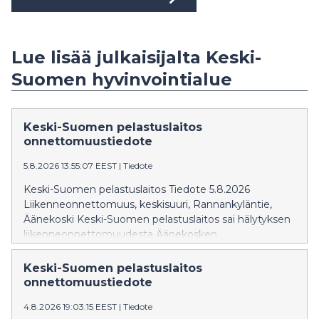
Lue lisää julkaisijalta Keski-
Suomen hyvinvointialue
Keski-Suomen pelastuslaitos
onnettomuustiedote
5.8.2026 13:55:07 EEST
|
Tiedote
Keski-Suomen pelastuslaitos Tiedote 5.8.2026
Liikenneonnettomuus, keskisuuri, Rannankyläntie,
Äänekoski Keski-Suomen pelastuslaitos sai hälytyksen
liikenneonnettomuudesta Äänekosken
Rannankyläntielle 20 yli yhden iltapäivällä.
Täysperävaunuyhdistelmä oli ajamassa pohjoiseen päin
Keski-Suomen pelastuslaitos
Jyväskyläntietä, kun yhdistelmä suistui tieltä päätyen
onnettomuustiedote
Rannankyläntielle. Yhdistelmän perävaunu kaatui
4.8.2026 19:03:15 EEST
|
Tiedote
onnettomuudessa ja Rannankyläntie on toistaiseksi