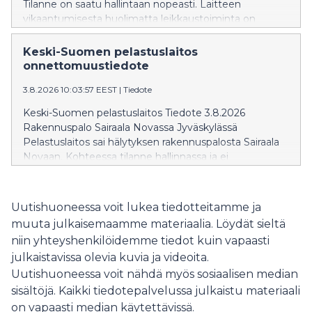
Tilanne on saatu hallintaan nopeasti. Laitteen
vikaantumisesta huolimatta leikkaustoiminta on
jatkunut lähes normaalisti, eikä laikkauksia jouduta
perumaan. Tilanne ei ole vaikuttanut eikä vaikuta
Keski-Suomen pelastuslaitos
Novan muuhun toimintaan.
onnettomuustiedote
3.8.2026 10:03:57 EEST
|
Tiedote
Keski-Suomen pelastuslaitos Tiedote 3.8.2026
Rakennuspalo Sairaala Novassa Jyväskylässä
Pelastuslaitos sai hälytyksen rakennuspalosta Sairaala
Novaan. Kohteessa tilanne hallinnassa ja ei
henkilövahinkoja. Pelastustoiminta kohteessa
käynnissä. Lisätietoja antaa Ilkka Kujala,
ylläpitopäällikkö 050 361 0320
Uutishuoneessa voit lukea tiedotteitamme ja
muuta julkaisemaamme materiaalia. Löydät sieltä
niin yhteyshenkilöidemme tiedot kuin vapaasti
julkaistavissa olevia kuvia ja videoita.
Uutishuoneessa voit nähdä myös sosiaalisen median
sisältöjä. Kaikki tiedotepalvelussa julkaistu materiaali
on vapaasti median käytettävissä.