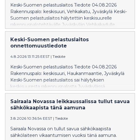
suljettu liikenteeltä. Onnettomuudessa ei aiheutunut
Keski-Suomen pelastuslaitos Tiedote 04.08.2026
henkilövahinkoja.
Rakennuspalo: keskisuuri, Vehkakatu, Jyväskylä Keski-
Suomen pelastuslaitos hälytettiin keskisuurelle
rakennuspalotehtävälle Jyväskylän Vehkakadulle.
Tehtävälle hälytettiin kuusi pelastuslaitoksen yksikköä.
Kysessä oli liedelle kärähtäneet ruoat. Varsinaista paloa
Keski-Suomen pelastuslaitos
ei ollut, eikä tilanteesta aiheutunut henkilövahinkoja.
onnettomuustiedote
Lisätietoja: päivystävältä palomestarilta puh. 0500 542
4.8.2026 13:11:25 EEST
|
Tiedote
112
Keski-Suomen pelastuslaitos Tiedote 04.08.2026
Rakennuspalo: keskisuuri, Haukanmaantie, Jyväskylä
Keski-Suomen pelastuslaitos sai hälytyksen
keskisuuresta rakennuspalosta Jyväskylässä
Haukanmaantiellä. Tehtävälle hälytettiin seitsemän
pelastuslaitoksen yksikköä. Kohteessa syttyi liedellä
Sairaala Novassa leikkaussalissa tullut savua
rasvapalo, joka saatiin sammumaan
sähkökaapista tänä aamuna
alkusammutuksella ennen pelastuslaitoksen
3.8.2026 10:36:54 EEST
|
Tiedote
saapumista. Pelastuslaitoksen tehtäväksi jäi tilojen
varmistus. Lisätietoja: päivystävältä palomestarilta puh.
Sairaala Novassa on tullut savua sähkökaapista
0500 542 112
sähkölaiteen vikaantumisen vuoksi tänä aamuna.