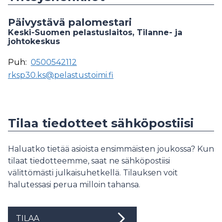
Päivystävä palomestari
Keski-Suomen pelastuslaitos, Tilanne- ja
johtokeskus
Puh:
0500542112
rksp30.ks@pelastustoimi.fi
Tilaa tiedotteet sähköpostiisi
Haluatko tietää asioista ensimmäisten joukossa? Kun
tilaat tiedotteemme, saat ne sähköpostiisi
välittömästi julkaisuhetkellä. Tilauksen voit
halutessasi perua milloin tahansa.
TILAA