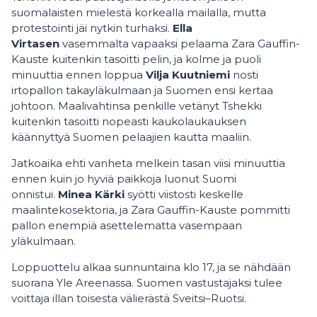
suomalaisten mielestä korkealla mailalla, mutta
protestointi jäi nytkin turhaksi.
Ella
Virtasen
vasemmalta vapaaksi pelaama Zara Gauffin-
Kauste kuitenkin tasoitti pelin, ja kolme ja puoli
minuuttia ennen loppua
Vilja Kuutniemi
nosti
irtopallon takayläkulmaan ja Suomen ensi kertaa
johtoon. Maalivahtinsa penkille vetänyt Tshekki
kuitenkin tasoitti nopeasti kaukolaukauksen
käännyttyä Suomen pelaajien kautta maaliin.
Jatkoaika ehti vanheta melkein tasan viisi minuuttia
ennen kuin jo hyviä paikkoja luonut Suomi
onnistui.
Minea Kärki
syötti viistosti keskelle
maalintekosektoria, ja Zara Gauffin-Kauste pommitti
pallon enempiä asettelematta vasempaan
yläkulmaan.
Loppuottelu alkaa sunnuntaina klo 17, ja se nähdään
suorana Yle Areenassa. Suomen vastustajaksi tulee
voittaja illan toisesta välierästä Sveitsi–Ruotsi.