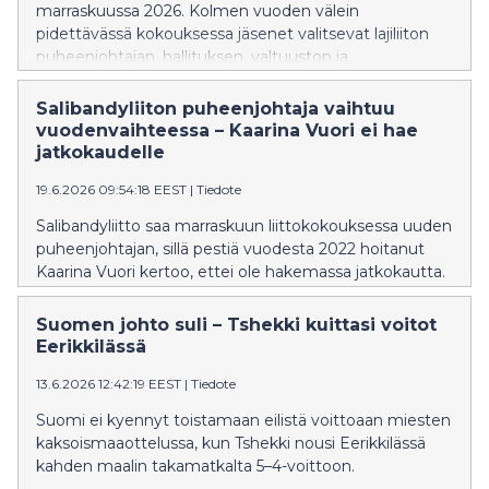
marraskuussa 2026. Kolmen vuoden välein
pidettävässä kokouksessa jäsenet valitsevat lajiliiton
puheenjohtajan, hallituksen, valtuuston ja
valituslautakunnan toimikaudelle 2027–2029.
Salibandyliiton puheenjohtaja vaihtuu
vuodenvaihteessa – Kaarina Vuori ei hae
jatkokaudelle
19.6.2026 09:54:18 EEST
|
Tiedote
Salibandyliitto saa marraskuun liittokokouksessa uuden
puheenjohtajan, sillä pestiä vuodesta 2022 hoitanut
Kaarina Vuori kertoo, ettei ole hakemassa jatkokautta.
Suomen johto suli – Tshekki kuittasi voitot
Eerikkilässä
13.6.2026 12:42:19 EEST
|
Tiedote
Suomi ei kyennyt toistamaan eilistä voittoaan miesten
kaksoismaaottelussa, kun Tshekki nousi Eerikkilässä
kahden maalin takamatkalta 5–4-voittoon.