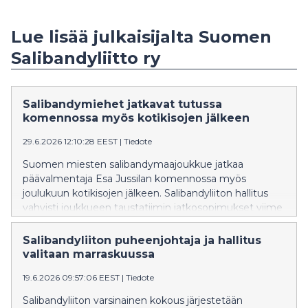
Lue lisää julkaisijalta Suomen
Salibandyliitto ry
Salibandymiehet jatkavat tutussa
komennossa myös kotikisojen jälkeen
29.6.2026 12:10:28 EEST
|
Tiedote
Suomen miesten salibandymaajoukkue jatkaa
päävalmentaja Esa Jussilan komennossa myös
joulukuun kotikisojen jälkeen. Salibandyliiton hallitus
vahvisti joukkueen taustatiimin jatkosopimukset viime
viikon kokouksessaan.
Salibandyliiton puheenjohtaja ja hallitus
valitaan marraskuussa
19.6.2026 09:57:06 EEST
|
Tiedote
Salibandyliiton varsinainen kokous järjestetään