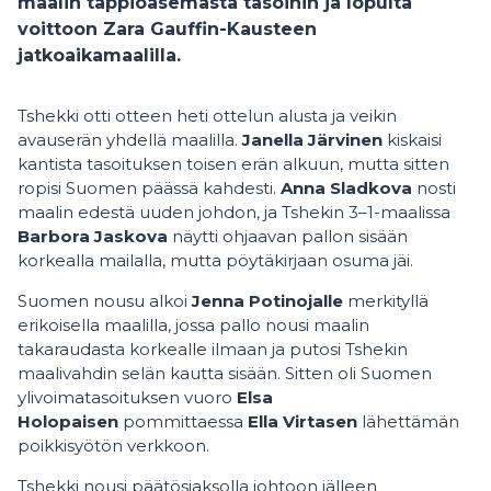
maalin tappioasemasta tasoihin ja lopulta
voittoon Zara Gauffin-Kausteen
jatkoaikamaalilla.
Tshekki otti otteen heti ottelun alusta ja veikin
avauserän yhdellä maalilla.
Janella Järvinen
kiskaisi
kantista tasoituksen toisen erän alkuun, mutta sitten
ropisi Suomen päässä kahdesti.
Anna Sladkova
nosti
maalin edestä uuden johdon, ja Tshekin 3–1-maalissa
Barbora Jaskova
näytti ohjaavan pallon sisään
korkealla mailalla, mutta pöytäkirjaan osuma jäi.
Suomen nousu alkoi
Jenna Potinojalle
merkityllä
erikoisella maalilla, jossa pallo nousi maalin
takaraudasta korkealle ilmaan ja putosi Tshekin
maalivahdin selän kautta sisään. Sitten oli Suomen
ylivoimatasoituksen vuoro
Elsa
Holopaisen
pommittaessa
Ella Virtasen
lähettämän
poikkisyötön verkkoon.
Tshekki nousi päätösjaksolla johtoon jälleen