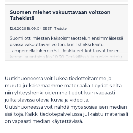
Suomen miehet vakuuttavaan voittoon
Tshekistä
12.6.2026 18:09:04 EEST
|
Tiedote
Suomi otti miesten kaksoismaaottelun ensimmäisessä
osassa vakuuttavan voiton, kun Tshekki kaatui
Tampereella lukemin 5-1. Joukkueet kohtaavat toisen
kerran lauantaina klo 10.30 Eerikkilässä, ja tuokin ottelu
nähdään ilmaisena lähetyksenä SalibandyTV:ssä.
Uutishuoneessa voit lukea tiedotteitamme ja
muuta julkaisemaamme materiaalia. Löydät sieltä
niin yhteyshenkilöidemme tiedot kuin vapaasti
julkaistavissa olevia kuvia ja videoita.
Uutishuoneessa voit nähdä myös sosiaalisen median
sisältöjä. Kaikki tiedotepalvelussa julkaistu materiaali
on vapaasti median käytettävissä.