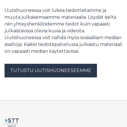
arbetslösheten har ökat, att många studerande har
slutfört sina studier och att många sökandes perioder
Uutishuoneessa voit lukea tiedotteitamme ja
med inkomstrelaterad dagpenning tar slut. FPA
muuta julkaisemaamme materiaalia. Löydät sieltä
uppskattar att situationen lättar inom de närmaste
niin yhteyshenkilöidemme tiedot kuin vapaasti
veckorna.
julkaistavissa olevia kuvia ja videoita.
Uutishuoneessa voit nähdä myös sosiaalisen median
sisältöjä. Kaikki tiedotepalvelussa julkaistu materiaali
on vapaasti median käytettävissä.
TUTUSTU UUTISHUONEESEEMME