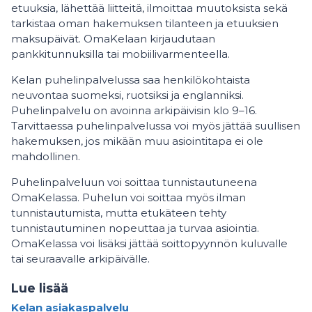
etuuksia, lähettää liitteitä, ilmoittaa muutoksista sekä
tarkistaa oman hakemuksen tilanteen ja etuuksien
maksupäivät. OmaKelaan kirjaudutaan
pankkitunnuksilla tai mobiilivarmenteella.
Kelan puhelinpalvelussa saa henkilökohtaista
neuvontaa suomeksi, ruotsiksi ja englanniksi.
Puhelinpalvelu on avoinna arkipäivisin klo 9–16.
Tarvittaessa puhelinpalvelussa voi myös jättää suullisen
hakemuksen, jos mikään muu asiointitapa ei ole
mahdollinen.
Puhelinpalveluun voi soittaa tunnistautuneena
OmaKelassa. Puhelun voi soittaa myös ilman
tunnistautumista, mutta etukäteen tehty
tunnistautuminen nopeuttaa ja turvaa asiointia.
OmaKelassa voi lisäksi jättää soittopyynnön kuluvalle
tai seuraavalle arkipäivälle.
Lue lisää
Kelan asiakaspalvelu