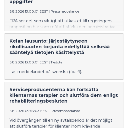
uppgifter
6.8.2026 13:00:01 EEST
|
Pressmeddelande
FPA ser det som viktigt att utkastet till regeringens
proposition har som mål att stärka den administrativa
bekämpningen av organiserad brottslighet och
informationsutbytet mellan myndigheterna.
Kelan lausunto: järjestäytyneen
Propositionen ger FPA bättre möjligheter att
rikollisuuden torjunta edellyttää selkeää
upptäcka, förebygga och bekämpa organiserad
sääntelyä tietojen käsittelystä
brottslighet och förfaringssätt i samband med den.
6.8.2026 13:00:01 EEST
|
Tiedote
FPA anser dock att bestämmelserna om utlämnande,
behandling och utnyttjande av uppgifter måste
Läs meddelandet på svenska (fpa.fi).
kompletteras för att lagstiftningen ska bilda en klar
helhet och trygga dataskyddet för enskilda personer.
FPA skulle i större utsträckning kunna delta i
Serviceproducenterna kan fortsätta
bekämpningen av organiserad brottslighet FPA anser
klienternas terapier och slutföra dem enligt
att FPA som verkställare av den sociala tryggheten
rehabiliteringsbesluten
förfogar över uppgifter som kan ha betydelse för
identifiering och bekämpning av organiserad
6.8.2026 09:53:03 EEST
|
Pressmeddelande
brottslighet. Bedrägerier och förfalskningar som
Vid övergången till en ny avtalsperiod är det möjligt
hänför sig till FPA:s förmåner har i vissa fall
att slutföra terapier för klienter inom krävande