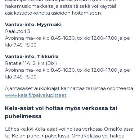
hakemuslomakkeita ja esitteitä sekä voi käyttää
asiakastietokoneita asioiden hoitamiseen.
Vantaa-info, Myyrmäki
Paalutori 3
Avoinna ma–ke klo 8.45–16.30, to klo 12.00–17.00 ja pe
klo 7.45–15.30
Vantaa-info, Tikkurila
Ratatie 11A, 2. krs (Dixi)
Avoinna ma–ke klo 8.45–16.30, to klo 12.00–17.00 ja pe
klo 7.45–15.30
Ajantasaiset aukioloajat kannattaa tarkistaa osoitteesta
www.kela.fi/palvelupisteet
.
Kela-asiat voi hoitaa myös verkossa tai
puhelimessa
Lähes kaikki Kela-asiat voi hoitaa verkossa OmaKelassa
tai Kelan puhelinpalvelussa. OmaKelassa voi hakea