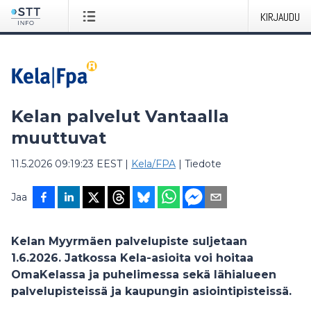
KIRJAUDU
Kelan palvelut Vantaalla
muuttuvat
11.5.2026 09:19:23 EEST
|
Kela/FPA
|
Tiedote
Jaa
Kelan Myyrmäen palvelupiste suljetaan
1.6.2026. Jatkossa Kela-asioita voi hoitaa
OmaKelassa ja puhelimessa sekä lähialueen
palvelupisteissä ja kaupungin asiointipisteissä.