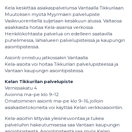
Kela keskittää asiakaspalvelunsa Vantaalla Tikkurilaan.
Muutoksen myötä Myyrmäen palvelupiste
Vaskivuorentiellä suljetaan kesäkuun alussa. Valtaosa
asiakkaista hoitaa Kela-asiansa verkossa.
Henkilökohtaista palvelua on edelleen saatavilla
puhelimessa, lähialueen palvelupisteissä ja kaupungin
asiointipisteissä.
Asiointi onnistuu jatkossakin Vantaalla
Kela-asioita voi hoitaa Tikkurilan palvelupisteessä ja
Vantaan kaupungin asiointipisteissä.
Kelan Tikkurilan palvelupiste
Vernissakatu 4
Avoinna ma–pe klo 9–12
Omatoiminen asiointi ma–pe klo 9–16, jolloin
asiakastietokoneita voi käyttää Kelan verkkoasiointiin.
Kela-asioihin liittyvää yleisneuvontaa ja tukea
palveluihin hakeutumisessa saa Vantaan kaupungin
asiointipisteistä. Asiointipisteistä saa myös Kelan