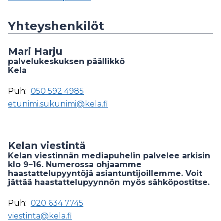
Yhteyshenkilöt
Mari Harju
palvelukeskuksen päällikkö
Kela
Puh:
050 592 4985
etunimi.sukunimi@kela.fi
Kelan viestintä
Kelan viestinnän mediapuhelin palvelee arkisin
klo 9–16. Numerossa ohjaamme
haastattelupyyntöjä asiantuntijoillemme. Voit
jättää haastattelupyynnön myös sähköpostitse.
Puh:
020 634 7745
viestinta@kela.fi