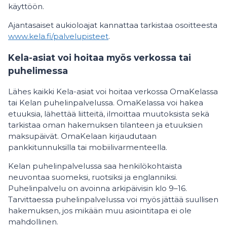
käyttöön.
Ajantasaiset aukioloajat kannattaa tarkistaa osoitteesta
www.kela.fi/palvelupisteet
.
Kela-asiat voi hoitaa myös verkossa tai
puhelimessa
Lähes kaikki Kela-asiat voi hoitaa verkossa OmaKelassa
tai Kelan puhelinpalvelussa. OmaKelassa voi hakea
etuuksia, lähettää liitteitä, ilmoittaa muutoksista sekä
tarkistaa oman hakemuksen tilanteen ja etuuksien
maksupäivät. OmaKelaan kirjaudutaan
pankkitunnuksilla tai mobiilivarmenteella.
Kelan puhelinpalvelussa saa henkilökohtaista
neuvontaa suomeksi, ruotsiksi ja englanniksi.
Puhelinpalvelu on avoinna arkipäivisin klo 9–16.
Tarvittaessa puhelinpalvelussa voi myös jättää suullisen
hakemuksen, jos mikään muu asiointitapa ei ole
mahdollinen.