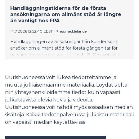
mukaisesti sopimuskauden vaihteessa. Tämä koskee
Handläggningstiderna för de första
kaikkia nykyisiä vaativan lääkinnällisen kuntoutuksen
ansökningarna om allmänt stöd är längre
terapioiden palveluntuottajia.
än vanligt hos FPA
14.7.2026 12:52:40 EEST
|
Pressmeddelande
Handläggningen av ansökningar från kunder som
ansöker om allmänt stöd för första gången tar för
närvarande längre än vanligt hos FPA. Orsaken till att
handläggningstiderna är längre just nu är att
arbetslösheten har ökat, att många studerande har
slutfört sina studier och att många sökandes perioder
Uutishuoneessa voit lukea tiedotteitamme ja
med inkomstrelaterad dagpenning tar slut. FPA
muuta julkaisemaamme materiaalia. Löydät sieltä
uppskattar att situationen lättar inom de närmaste
niin yhteyshenkilöidemme tiedot kuin vapaasti
veckorna.
julkaistavissa olevia kuvia ja videoita.
Uutishuoneessa voit nähdä myös sosiaalisen median
sisältöjä. Kaikki tiedotepalvelussa julkaistu materiaali
on vapaasti median käytettävissä.