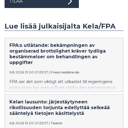
TILAA
Lue lisää julkaisijalta Kela/FPA
FPA:s utlåtande: bekämpningen av
organiserad brottslighet kräver tydliga
bestämmelser om behandlingen av
uppgifter
6.8.2026 13:00:01 EEST
|
Pressmeddelande
FPA ser det som viktigt att utkastet till regeringens
proposition har som mål att stärka den administrativa
bekämpningen av organiserad brottslighet och
informationsutbytet mellan myndigheterna.
Kelan lausunto: järjestäytyneen
Propositionen ger FPA bättre möjligheter att
rikollisuuden torjunta edellyttää selkeää
upptäcka, förebygga och bekämpa organiserad
sääntelyä tietojen käsittelystä
brottslighet och förfaringssätt i samband med den.
6.8.2026 13:00:01 EEST
|
Tiedote
FPA anser dock att bestämmelserna om utlämnande,