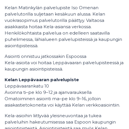
Kelan Matinkylän palvelupiste Iso Omenan
palvelutorilla suljetaan kesäkuun alussa. Kelan
vuokrasopimus palvelutorilla päättyy. Valtaosa
asiakkaista hoitaa Kela-asiansa verkossa.
Henkilökohtaista palvelua on edelleen saatavilla
puhelimessa, lähialueen palvelupisteissä ja kaupungin
asiointipisteissä.
Asiointi onnistuu jatkossakin Espoossa
Kela-asioita voi hoitaa Leppävaaran palvelupisteessä ja
kaupungin asiointipisteissä.
Kelan Leppävaaran palvelupiste
Leppävaarankatu 10
Avoinna ti–pe klo 9–12 ja ajanvarauksella
Omatoiminen asiointi ma–pe klo 9–16, jolloin
asiakastietokoneita voi käyttää Kelan verkkoasiointiin.
Kela-asioihin liittyvää yleisneuvontaa ja tukea
palveluihin hakeutumisessa saa Espoon kaupungin
asiointipisteistä. Asiointipisteistä saa myös Kelan