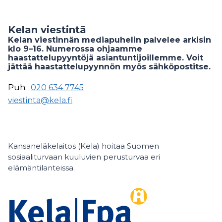
Kelan viestintä
Kelan viestinnän mediapuhelin palvelee arkisin
klo 9–16. Numerossa ohjaamme
haastattelupyyntöjä asiantuntijoillemme. Voit
jättää haastattelupyynnön myös sähköpostitse.
Puh:
020 634 7745
viestinta@kela.fi
Kansaneläkelaitos (Kela) hoitaa Suomen
sosiaaliturvaan kuuluvien perusturvaa eri
elämäntilanteissa.