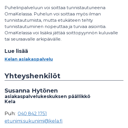
Puhelinpalveluun voi soittaa tunnistautuneena
OmaKelassa. Puhelun voi soittaa myös ilman
tunnistautumista, mutta etukäteen tehty
tunnistautuminen nopeuttaa ja turvaa asiointia.
OmaKelassa voi lisäksi jättää soittopyynnön kuluvalle
tai seuraavalle arkipäivälle.
Lue lisää
Kelan asiakaspalvelu
Yhteyshenkilöt
Susanna Hytönen
asiakaspalvelukeskuksen päällikkö
Kela
Puh:
040 842 1751
etunimi.sukunimi@kela.fi