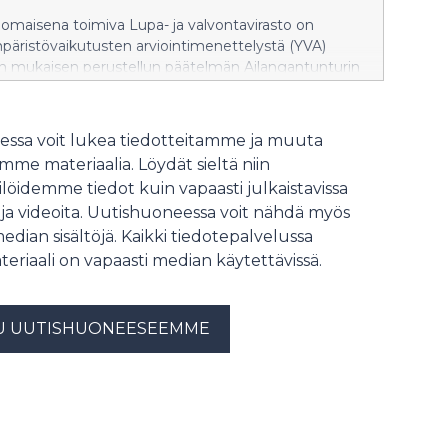
omaisena toimiva Lupa- ja valvontavirasto on
päristövaikutusten arviointimenettelystä (YVA)
in mukaisen perustellun päätelmän Ailangantunturin
laitos ja 400 kV:n voimajohto Pirttikoskelle -
mpäristövaikutusten arviointiselostuksesta.
ssa voit lukea tiedotteitamme ja muuta
me materiaalia. Löydät sieltä niin
löidemme tiedot kuin vapaasti julkaistavissa
 ja videoita. Uutishuoneessa voit nähdä myös
median sisältöjä. Kaikki tiedotepalvelussa
teriaali on vapaasti median käytettävissä.
U UUTISHUONEESEEMME