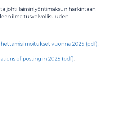
ta johti laiminlyöntimaksun harkintaan.
lleen ilmoitusvelvollisuuden
 lähettämisilmoitukset vuonna 2025 (pdf)
.
tions of posting in 2025 (pdf)
.