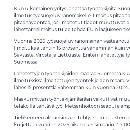
Kun ulkomainen yritys lähettää työntekijöitä Suo
ilmoitus työsuojeluviranomaiselle. Ilmoitus pitää t
pitää täydentää, jos ilmoitetut tiedot muuttuvat ol
lähettämisilmoitus tulee tehdä EU:n laajuiseen tie
Vuonna 2025 työsuojeluviranomainen vastaanotti yl
Ilmoituksia tehtiin 15 prosenttia vähemmän kuin v
Saksasta, Virosta ja Liettuasta. Eniten lähetettyjä t
Suomessa.
Lähetettyjen työntekijöiden määrää Suomessa kuva
ilmoituksissa ilmoitettujen työntekijöiden määrä. 
lähes 15 prosenttia vähemmän kuin vuonna 2024.
Maakunnittain työntekijämäärään vaikuttivat mu
telakoilla tehtävä työ. Metsänhoitoon saapui aiem
Tieliikenteen alihankintaan tehtyjen ilmoitusten p
kuljettajia vuoden 2025 aikana keskimäärin 217 00