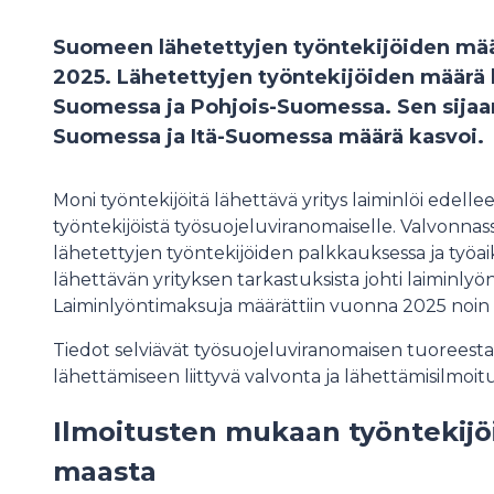
Suomeen lähetettyjen työntekijöiden mää
2025. Lähetettyjen työntekijöiden määrä l
Suomessa ja Pohjois-Suomessa. Sen sijaan
Suomessa ja Itä-Suomessa määrä kasvoi.
Moni työntekijöitä lähettävä yritys laiminlöi edelle
työntekijöistä työsuojeluviranomaiselle. Valvonnas
lähetettyjen työntekijöiden palkkauksessa ja työa
lähettävän yrityksen tarkastuksista johti laiminly
Laiminlyöntimaksuja määrättiin vuonna 2025 noin
Tiedot selviävät työsuojeluviranomaisen tuoreesta
lähettämiseen liittyvä valvonta ja lähettämisilmoi
Ilmoitusten mukaan työntekijöit
maasta