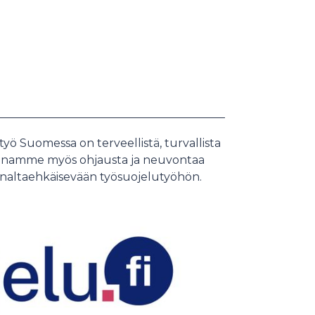
yö Suomessa on terveellistä, turvallista
 Annamme myös ohjausta ja neuvontaa
naltaehkäisevään työsuojelutyöhön.