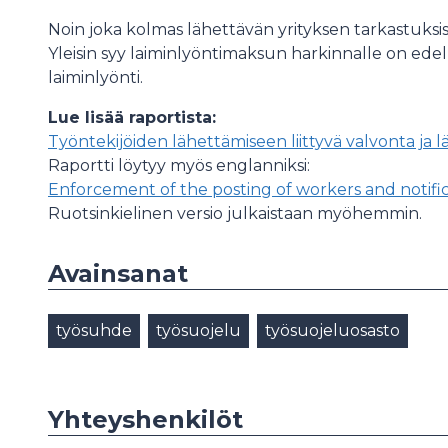
Noin joka kolmas lähettävän yrityksen tarkastuksis
Yleisin syy laiminlyöntimaksun harkinnalle on ede
laiminlyönti.
Lue lisää raportista:
Työntekijöiden lähettämiseen liittyvä valvonta ja
Raportti löytyy myös englanniksi:
Enforcement of the posting of workers and notifica
Ruotsinkielinen versio julkaistaan myöhemmin.
Avainsanat
työsuhde
työsuojelu
työsuojeluosasto
Yhteyshenkilöt