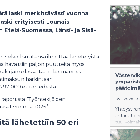
rä laski merkittävästi vuonna
aski erityisesti Lounais-
 Etelä-Suomessa, Länsi- ja Sisä-
en velvollisuutensa ilmoittaa lähetetyistä
sa havaittiin paljon puutteita myös
ikakirjanpidossa. Reilu kolmannes
Västervi
öntimaksun harkintaan.
ympärist
 297 000 euron edestä.
päätelm
 raportista ”Työntekijöiden
28.7.2026 10
tukset vuonna 2025”.
Yhteysviran
antanut per
ä lähetettiin 50 eri
tuulivoima
arviointise