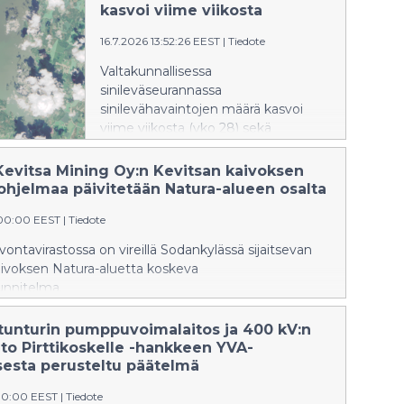
kasvoi viime viikosta
16.7.2026 13:52:26 EEST
|
Tiedote
Valtakunnallisessa
sinileväseurannassa
sinilevähavaintojen määrä kasvoi
viime viikosta (vko 28) sekä
sisävesillä että rannikkoalueilla.
Tilanne on kuitenkin ajankohtaan
Kevitsa Mining Oy:n Kevitsan kaivoksen
nähden tavanomaista rauhallisempi.
uohjelmaa päivitetään Natura-alueen osalta
:00:00 EEST
|
Tiedote
lvontavirastossa on vireillä Sodankylässä sijaitsevan
aivoksen Natura-aluetta koskeva
unnitelma.
tunturin pumppuvoimalaitos ja 400 kV:n
to Pirttikoskelle -hankkeen YVA-
sesta perusteltu päätelmä
00:00 EEST
|
Tiedote