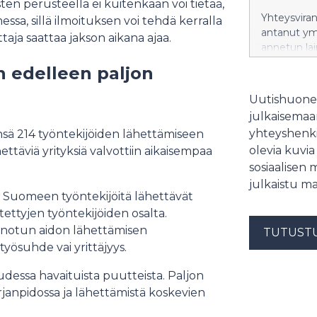
sten perusteella ei kuitenkaan voi tietää,
Yhteysviran
sa, sillä ilmoituksen voi tehdä kerralla
antanut ym
taja saattaa jakson aikana ajaa.
annetun la
pumppuvoima
n edelleen paljon
hankkeen y
Uutishuonee
julkaisemaam
yhteyshenki
ä 214 työntekijöiden lähettämiseen
olevia kuvia
ettäviä yrityksiä valvottiin aikaisempaa
sosiaalisen 
julkaistu ma
a Suomeen työntekijöitä lähettävät
ttyjen työntekijöiden osalta.
sanotun aidon lähettämisen
TUTUST
työsuhde vai yrittäjyys.
udessa havaituista puutteista. Paljon
rjanpidossa ja lähettämistä koskevien