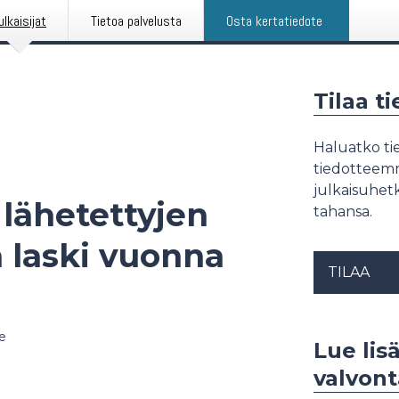
ulkaisijat
Tietoa palvelusta
Osta kertatiedote
Tilaa t
Haluatko tie
tiedotteemme
julkaisuhetk
lähetettyjen
tahansa.
 laski vuonna
TILAA
e
Lue lisä
valvont