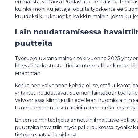
eri maasta, valtaosa Puolasta ja Liettuasta. Ilmoitu
kuinka moni kuljettaja lopulta työskentelee Suomes
kuudeksi kuukaudeksi kaikkiin maihin, joissa kuljet
Lain noudattamisessa havaittii
puutteita
Työsuojeluviranomainen teki vuonna 2025 yhteens
liittyvää tarkastusta. Tieliikenteen alihankinnan läh
enemmän.
Keskeinen valvonnan kohde oli se, että ulkomailt
yritykset noudattavat Suomen lainsäädäntöä lähete
Valvonnassa kiinnitettiin edelleen huomiota niin 
tunnistamiseen ja sen arvioimiseen, onko kyseessä 
Eniten toimintaohjeita annettiin ilmoitusvelvollisu
puutteita havaittiin myös palkkauksessa, työaikaki
tietojen saatavilla pidossa.