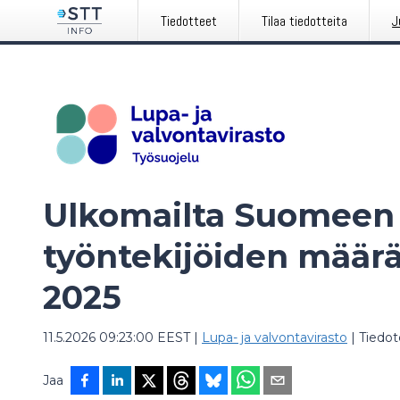
Tiedotteet
Tilaa tiedotteita
J
Ulkomailta Suomeen 
työntekijöiden määrä
2025
11.5.2026 09:23:00 EEST
|
Lupa- ja valvontavirasto
|
Tiedot
Jaa