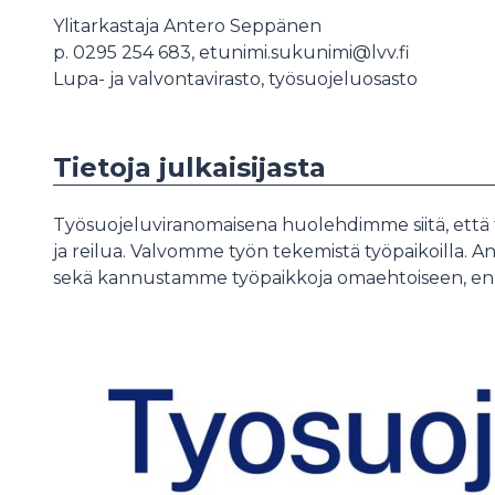
Ylitarkastaja Antero Seppänen
p. 0295 254 683, etunimi.sukunimi@lvv.fi
Lupa- ja valvontavirasto, työsuojeluosasto
Tietoja julkaisijasta
Työsuojeluviranomaisena huolehdimme siitä, että t
ja reilua. Valvomme työn tekemistä työpaikoilla.
sekä kannustamme työpaikkoja omaehtoiseen, en