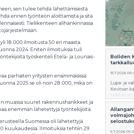
meen, sen tulee tehdä lähettämisestä
ehdä ennen työnteon aloittamista ja sitä
ennaisesti. Tieliikenteen alihankinnassa
tojärjestelmään.
i 18 000 ilmoitusta 50 eri maasta.
uonna 2024. Eniten ilmoituksia tuli
yöntekijöitä työskenteli Etelä- ja Lounais-
Boliden 
tarkkail
15.7.2026 09
a parhaiten yritysten ensimmäisissä
Vuonna 2025 se oli noin 28 000, mikä on
Lupa- ja va
Kevitsan k
tarkkailusu
un muassa suuret rakennushankkeet ja
paa enemmän lähetettyjä työntekijöitä.
Ailangan
voimajoh
erusteella Suomessa oli lähetettyjä
selostuk
0 kuukaudessa. Ilmoituksia tehtiin 29
9.7.2026 09: