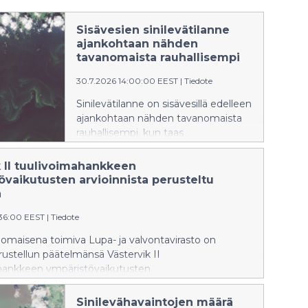
Sisävesien sinilevätilanne
ajankohtaan nähden
tavanomaista rauhallisempi
30.7.2026 14:00:00 EEST
|
Tiedote
Sinilevätilanne on sisävesillä edelleen
ajankohtaan nähden tavanomaista
rauhallisempi, kun taas
rannikkoalueilla tilanne on
ajankohdalle tyypillinen.
k II tuulivoimahankkeen
Satelliittihavaintojen perusteella
övaikutusten arvioinnista perusteltu
itäisellä Suomenlahdella on
ä
esiintynyt sinilevän pintakukintoja.
:36:00 EEST
|
Tiedote
omaisena toimiva Lupa- ja valvontavirasto on
ustellun päätelmänsä Västervik II
hankkeen ympäristövaikutusten
lostuksesta.
Sinilevähavaintojen määrä