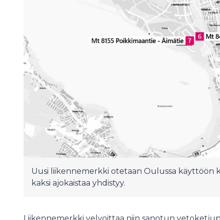
Uusi liikennemerkki otetaan Oulussa käyttöön kad
kaksi ajokaistaa yhdistyy.
Liikennemerkki velvoittaa niin sanotun vetoketjup