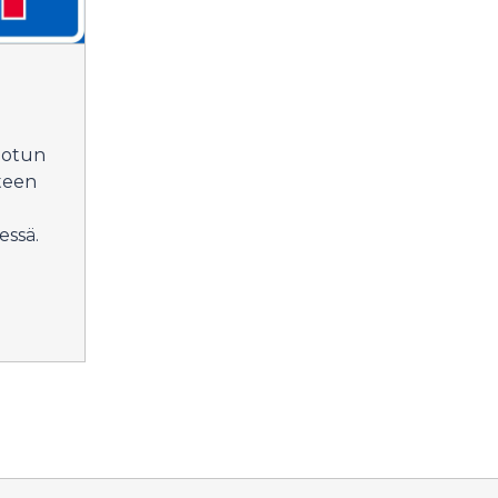
anotun
teen
essä.