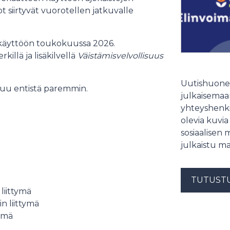
t siirtyvät vuorotellen jatkuvalle
 käyttöön toukokuussa 2026.
rkillä ja lisäkilvellä
Väistämisvelvollisuus
Uutishuonee
juu entistä paremmin.
julkaisemaam
yhteyshenki
olevia kuvia
sosiaalisen 
julkaistu ma
TUTUST
liittymä
n liittymä
tymä