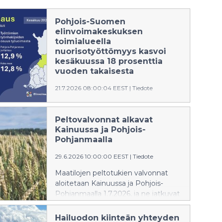
Pohjois-Suomen
elinvoimakeskuksen
toimialueella
nuorisotyöttömyys kasvoi
kesäkuussa 18 prosenttia
vuoden takaisesta
21.7.2026 08:00:04 EEST
|
Tiedote
Työttömyys pysyi Pohjois-Suomen
elinvoimakeskuksen alueella
Peltovalvonnat alkavat
kesäkuussa vuoden takaista
Kainuussa ja Pohjois-
korkeammalla. Kainuun työttömyys
Pohjanmaalla
nousi viime vuodesta 10 % ja
Pohjois-Pohjanmaan 5 %. Sekä
29.6.2026 10:00:00 EEST
|
Tiedote
pitkäaikaistyöttömyys että
Maatilojen peltotukien valvonnat
nuorisotyöttömyys ovat viime
aloitetaan Kainuussa ja Pohjois-
vuotta korkeammalla. Työvoiman
Pohjanmaalla 1.7.2026, ja ne jatkuvat
kysyntä on edelleen vähäistä.
marraskuuhun saakka. Valvonnan
avulla voidaan varmistaa, että sekä
Hailuodon kiinteän yhteyden