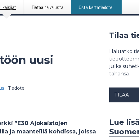
ulkaisijat
Tietoa palvelusta
Osta kertatiedote
Tilaa t
Haluatko tie
töön uusi
tiedotteemme
julkaisuhetk
tahansa.
us
|
Tiedote
TILAA
Lue lisä
rkki ”E30 Ajokaistojen
Suomen
la ja maanteillä kohdissa, joissa