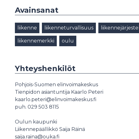
Avainsanat
liikenne
liikenneturvallisuus
liikennejärjeste
liikennemerkki
oulu
Yhteyshenkilöt
Pohjois-Suomen elinvoimakeskus
Tienpidon asiantuntija Kaarlo Peteri
kaarlo.peteri@elinvoimakeskus.fi
puh. 029 503 8115
Oulun kaupunki
Liikennepäällikkö Saija Räinä
saija.raina@ouka.fi