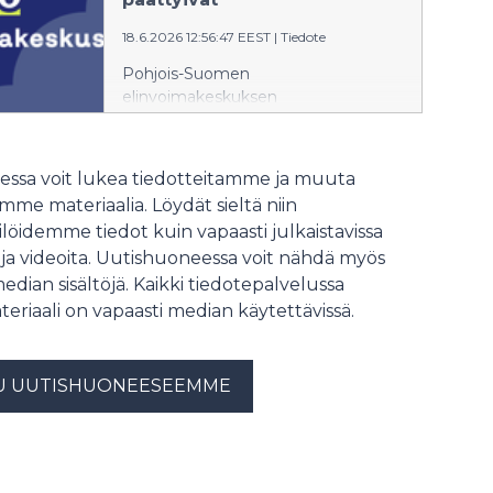
pitkäaikaistyöttömyys että
18.6.2026 12:56:47 EEST
|
Tiedote
nuorisotyöttömyys ovat
merkittävästi viime vuotta
Pohjois-Suomen
korkeammalla. Työvoiman kysyntä
elinvoimakeskuksen
on huomattavasti edellisvuotta
yhteistoimintaneuvottelut ovat
heikompaa.
päättyneet. Neuvotteluiden
perusteella työnantaja arvioi
ssa voit lukea tiedotteitamme ja muuta
joutuvansa irtisanomaan yhteensä
me materiaalia. Löydät sieltä niin
kolme henkilöä.
löidemme tiedot kuin vapaasti julkaistavissa
 ja videoita. Uutishuoneessa voit nähdä myös
median sisältöjä. Kaikki tiedotepalvelussa
teriaali on vapaasti median käytettävissä.
U UUTISHUONEESEEMME