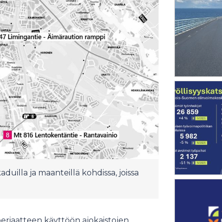
uilla ja maanteillä kohdissa, joissa
eriaatteen käyttöön ajokaistojen