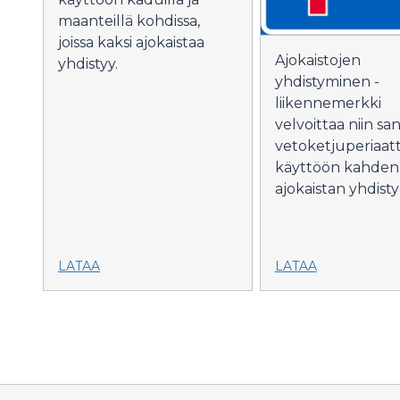
maanteillä kohdissa,
joissa kaksi ajokaistaa
Ajokaistojen
yhdistyy.
yhdistyminen -
liikennemerkki
velvoittaa niin s
vetoketjuperiaat
käyttöön kahden
ajokaistan yhdisty
LATAA
LATAA