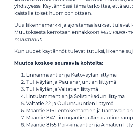
yhdistyessä. Käytännössä tämä tarkoittaa, että auto
kaistalle toiset huomioon ottaen.
Uusi liikennemerkki ja ajoratamaalaukset tulevat
Muutoksesta kerrotaan ennakkoon
Muu vaara
‑me
muuttunut
.
Kun uudet käytännöt tulevat tutuksi, liikenne su
Muutos koskee seuraavia kohteita:
Linnanmaantien ja Kaitoväylän liittymä
Tulliväylän ja Paulaharjuntien liittymä
Tulliväylän ja Valtatien liittymä
Lintulammentien ja Solistinkadun liittymä
Valtatie 22 ja Oulunsuuntien liittymä
Maantie 816 Lentokentäntien ja Rantavainion 
Maantie 847 Limingantie ja Äimäraution rampi
Maantie 8155 Poikkimaantien ja Äimätien liit