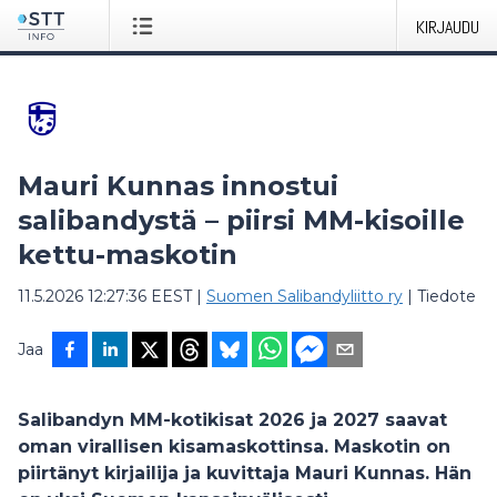
KIRJAUDU
Mauri Kunnas innostui
salibandystä – piirsi MM-kisoille
kettu-maskotin
11.5.2026 12:27:36 EEST
|
Suomen Salibandyliitto ry
|
Tiedote
Jaa
Salibandyn MM-kotikisat 2026 ja 2027 saavat
oman virallisen kisamaskottinsa. Maskotin on
piirtänyt kirjailija ja kuvittaja Mauri Kunnas. Hän