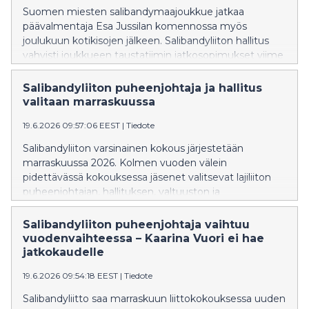
Suomen miesten salibandymaajoukkue jatkaa
päävalmentaja Esa Jussilan komennossa myös
joulukuun kotikisojen jälkeen. Salibandyliiton hallitus
vahvisti joukkueen taustatiimin jatkosopimukset viime
viikon kokouksessaan.
Salibandyliiton puheenjohtaja ja hallitus
valitaan marraskuussa
19.6.2026 09:57:06 EEST
|
Tiedote
Salibandyliiton varsinainen kokous järjestetään
marraskuussa 2026. Kolmen vuoden välein
pidettävässä kokouksessa jäsenet valitsevat lajiliiton
puheenjohtajan, hallituksen, valtuuston ja
valituslautakunnan toimikaudelle 2027–2029.
Salibandyliiton puheenjohtaja vaihtuu
vuodenvaihteessa – Kaarina Vuori ei hae
jatkokaudelle
19.6.2026 09:54:18 EEST
|
Tiedote
Salibandyliitto saa marraskuun liittokokouksessa uuden