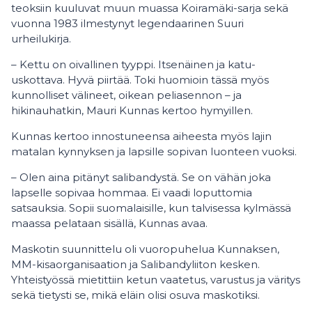
teoksiin kuuluvat muun muassa Koiramäki-sarja sekä
vuonna 1983 ilmestynyt legendaarinen Suuri
urheilukirja.
– Kettu on oivallinen tyyppi. Itsenäinen ja katu-
uskottava. Hyvä piirtää. Toki huomioin tässä myös
kunnolliset välineet, oikean peliasennon – ja
hikinauhatkin, Mauri Kunnas kertoo hymyillen.
Kunnas kertoo innostuneensa aiheesta myös lajin
matalan kynnyksen ja lapsille sopivan luonteen vuoksi.
– Olen aina pitänyt salibandystä. Se on vähän joka
lapselle sopivaa hommaa. Ei vaadi loputtomia
satsauksia. Sopii suomalaisille, kun talvisessa kylmässä
maassa pelataan sisällä, Kunnas avaa.
Maskotin suunnittelu oli vuoropuhelua Kunnaksen,
MM-kisaorganisaation ja Salibandyliiton kesken.
Yhteistyössä mietittiin ketun vaatetus, varustus ja väritys
sekä tietysti se, mikä eläin olisi osuva maskotiksi.