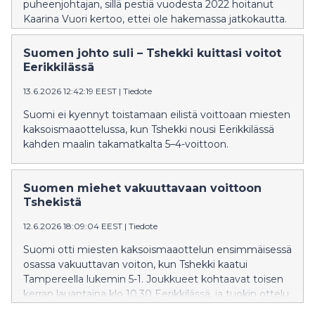
puheenjohtajan, sillä pestiä vuodesta 2022 hoitanut
Kaarina Vuori kertoo, ettei ole hakemassa jatkokautta.
Suomen johto suli – Tshekki kuittasi voitot
Eerikkilässä
13.6.2026 12:42:19 EEST
|
Tiedote
Suomi ei kyennyt toistamaan eilistä voittoaan miesten
kaksoismaaottelussa, kun Tshekki nousi Eerikkilässä
kahden maalin takamatkalta 5–4-voittoon.
Suomen miehet vakuuttavaan voittoon
Tshekistä
12.6.2026 18:09:04 EEST
|
Tiedote
Suomi otti miesten kaksoismaaottelun ensimmäisessä
osassa vakuuttavan voiton, kun Tshekki kaatui
Tampereella lukemin 5-1. Joukkueet kohtaavat toisen
kerran lauantaina klo 10.30 Eerikkilässä, ja tuokin ottelu
nähdään ilmaisena lähetyksenä SalibandyTV:ssä.