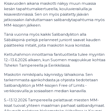
Kisavuoden aikana maskotti näkyy muun muassa
kesän tapahtumakiertueella, kouluvierailuilla ja
kisaviestinnässä. Sen on myös päätetty jäävän
jatkossakin ilahduttamaan salibandytapahtumia myös
MM-kisojen jälkeen.
Tänä vuonna myös kaikki Salibandyliiton alla
Säbäkipinä-pelejä pelanneet juniorit saavat kauden
päätteeksi mitalit, joita maskotin kuva koristaa.
Kettuhahmon innoittamia fanituotteita tulee myyntiin
12.–13.6.2026 alkaen, kun Suomen maajoukkue kohtaa
Tshekin Tampereella ja Eerikkilässä.
Maskotin nimikilpailu käynnistyy lähiaikoina. Sen
tarkemmasta ajankohdasta ja ohjeista tiedotetaan
Salibandyliiton ja MM-kisojen Free of Limits -
verkkosivuilla ja sosiaalisen median kanavilla.
5.–13.12.2026 Tampereella pelattavat miesten MM-
kisat tuovat yhteen maailman parhaat salibandymaat.
Alkupelit pelataan Hakametsän jäähallissa ja Kauppi