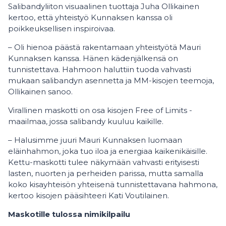
Salibandyliiton visuaalinen tuottaja Juha Ollikainen
kertoo, että yhteistyö Kunnaksen kanssa oli
poikkeuksellisen inspiroivaa.
– Oli hienoa päästä rakentamaan yhteistyötä Mauri
Kunnaksen kanssa. Hänen kädenjälkensä on
tunnistettava. Hahmoon haluttiin tuoda vahvasti
mukaan salibandyn asennetta ja MM-kisojen teemoja,
Ollikainen sanoo.
Virallinen maskotti on osa kisojen Free of Limits -
maailmaa, jossa salibandy kuuluu kaikille.
– Halusimme juuri Mauri Kunnaksen luomaan
eläinhahmon, joka tuo iloa ja energiaa kaikenikäisille.
Kettu-maskotti tulee näkymään vahvasti erityisesti
lasten, nuorten ja perheiden parissa, mutta samalla
koko kisayhteisön yhteisenä tunnistettavana hahmona,
kertoo kisojen pääsihteeri Kati Voutilainen.
Maskotille tulossa nimikilpailu