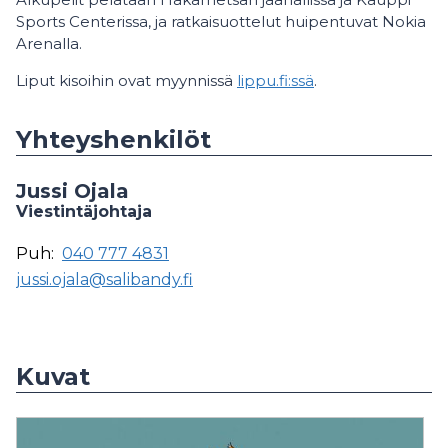
Sports Centerissa, ja ratkaisuottelut huipentuvat Nokia
Arenalla.
Liput kisoihin ovat myynnissä
lippu.fi:ssä
.
Yhteyshenkilöt
Jussi Ojala
Viestintäjohtaja
Puh:
040 777 4831
jussi.ojala@salibandy.fi
Kuvat