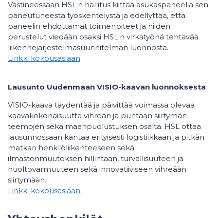
Vastineessaan HSL:n hallitus kiittää asukaspaneelia sen
paneutuneesta työskentelystä ja edellyttää, että
paneelin ehdottamat toimenpiteet ja niiden
perustelut viedään osaksi HSL:n virkatyönä tehtävää
liikennejärjestelmäsuunnitelman luonnosta.
Linkki kokousasiaan
Lausunto Uudenmaan VISIO-kaavan luonnoksesta
VISIO-kaava täydentää ja päivittää voimassa olevaa
kaavakokonaisuutta vihreän ja puhtaan siirtymän
teemojen sekä maanpuolustuksen osalta. HSL ottaa
lausunnossaan kantaa erityisesti logistiikkaan ja pitkän
matkan henkilöliikenteeseen sekä
ilmastonmuutoksen hillintään, turvallisuuteen ja
huoltovarmuuteen sekä innovatiiviseen vihreään
siirtymään.
Linkki kokousasiaan