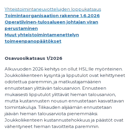
Yhteistoimintaneuvottelujden loppukatsaus
Toimintaorganisaation rakenne 1.6.2026
Operatiivinen-tulosalueen johtajan viran
perustaminen
Muut yhteistoimintamenettelyn
toimeenpanopäätökset
Osavuosikatsaus 1/2026
Alkuvuoden 2026 kehitys on ollut HSL:lle myönteinen.
Joukkoliikenteen kysyntä ja lipputulot ovat kehittyneet
odotettua paremmin, ja matkustajamäärien
ennustetaan ylittävän talousarvion. Ennusteen
mukaisesti lipputulot ylittävät hieman talousarvion,
mutta kustannusten nousun ennustetaan kasvattavan
toimintakuluja. Tilikauden alijäämän ennustetaan
jäävän hieman talousarviota pienemmäksi.
Joukkoliikenteen kustannustehokkuus ja päästöt ovat
vähentyneet hieman tavoitteita paremmin.