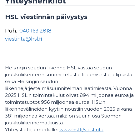
Yhteyshenkilöt
HSL viestinnän päivystys
Puh:
040 163 2818
viestinta@hsl.fi
Helsingin seudun liikenne HSL vastaa seudun
joukkoliikenteen suunnittelusta, tilaamisesta ja lipuista
sekä Helsingin seudun
liikennejärjestelmäsuunnitelman laatimisesta. Vuonna
2025 HSL:n toimintakulut olivat 894 miljoonaa euroa ja
toimintatuotot 956 miljoonaa euroa. HSL:n
liikennevälineiden kyytiin noustiin vuoden 2025 aikana
381 miljoonaa kertaa, mikä on suurin osa Suomen
joukkoliikennematkoista.
Yhteystietoja medialle:
www.hsl.fi/viestinta