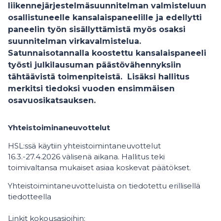
liikennejärjestelmäsuunnitelman valmisteluun
osallistuneelle kansalaispaneelille ja edellytti
paneelin työn sisällyttämistä myös osaksi
suunnitelman virkavalmistelua.
Satunnaisotannalla koostettu kansalaispaneeli
työsti julkilausuman päästövähennyksiin
tähtäävistä toimenpiteistä. Lisäksi hallitus
merkitsi tiedoksi vuoden ensimmäisen
osavuosikatsauksen.
Yhteistoiminaneuvottelut
HSL:ssä käytiin yhteistoimintaneuvottelut
16.3.-27.4.2026 välisenä aikana. Hallitus teki
toimivaltansa mukaiset asiaa koskevat päätökset.
Yhteistoimintaneuvotteluista on tiedotettu erillisellä
tiedotteella
Linkit kokousasioihin: