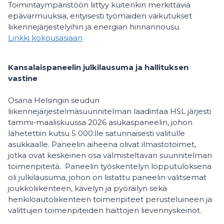
Toimintaympäristöön liittyy kuitenkin merkittäviä
epävarmuuksia, erityisesti työmaiden vaikutukset
liikennejärjestelyihin ja energian hinnannousu.
Linkki kokousasiaan
Kansalaispaneelin julkilausuma ja hallituksen
vastine
Osana Helsingin seudun
liikennejärjestelmäsuunnitelman laadintaa HSL järjesti
tammi-maaliskuussa 2026 asukaspaneelin, johon
lähetettiin kutsu 5 000:lle satunnaisesti valitulle
asukkaalle. Paneelin aiheena olivat ilmastotoimet,
jotka ovat keskeinen osa valmisteltavan suunnitelman
toimenpiteitä. Paneelin työskentelyn lopputuloksena
oli julkilausuma, johon on listattu paneelin valitsemat
joukkoliikenteen, kävelyn ja pyöräilyn sekä
henkilöautoliikenteen toimenpiteet perusteluineen ja
valittujen toimenpiteiden haittojen lievennyskeinot.