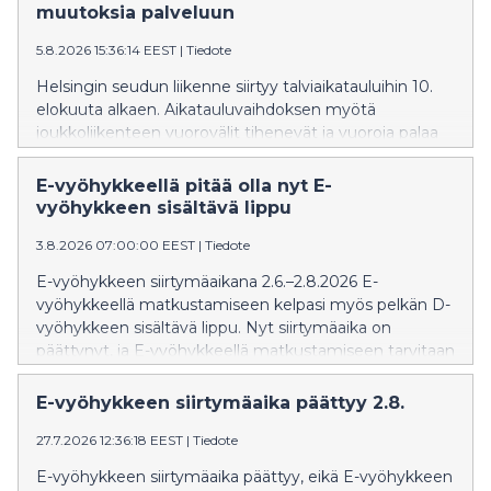
muutoksia palveluun
5.8.2026 15:36:14 EEST
|
Tiedote
Helsingin seudun liikenne siirtyy talviaikatauluihin 10.
elokuuta alkaen. Aikatauluvaihdoksen myötä
joukkoliikenteen vuorovälit tihenevät ja vuoroja palaa
kesätauolta. Syksyn aikana on muutoksia juna-, ratikka-
ja bussiliikenteessä.
E-vyöhykkeellä pitää olla nyt E-
vyöhykkeen sisältävä lippu
3.8.2026 07:00:00 EEST
|
Tiedote
E-vyöhykkeen siirtymäaikana 2.6.–2.8.2026 E-
vyöhykkeellä matkustamiseen kelpasi myös pelkän D-
vyöhykkeen sisältävä lippu. Nyt siirtymäaika on
päättynyt, ja E-vyöhykkeellä matkustamiseen tarvitaan
E-vyöhykkeen sisältävä lippu.
E-vyöhykkeen siirtymäaika päättyy 2.8.
27.7.2026 12:36:18 EEST
|
Tiedote
E-vyöhykkeen siirtymäaika päättyy, eikä E-vyöhykkeen