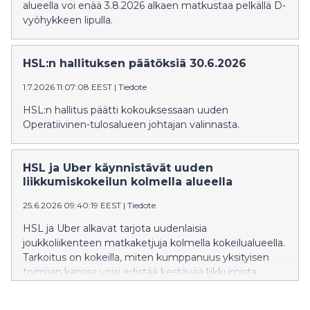
alueella voi enää 3.8.2026 alkaen matkustaa pelkällä D-
vyöhykkeen lipulla.
HSL:n hallituksen päätöksiä 30.6.2026
1.7.2026 11:07:08 EEST
|
Tiedote
HSL:n hallitus päätti kokouksessaan uuden
Operatiivinen-tulosalueen johtajan valinnasta.
HSL ja Uber käynnistävät uuden
liikkumiskokeilun kolmella alueella
25.6.2026 09:40:19 EEST
|
Tiedote
HSL ja Uber alkavat tarjota uudenlaisia
joukkoliikenteen matkaketjuja kolmella kokeilualueella.
Tarkoitus on kokeilla, miten kumppanuus yksityisen
toimijan kanssa voisi edistää kestävää liikkumista
Helsingin seudulla.