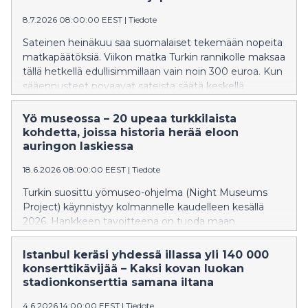
8.7.2026 08:00:00 EEST
|
Tiedote
Sateinen heinäkuu saa suomalaiset tekemään nopeita
matkapäätöksiä. Viikon matka Turkin rannikolle maksaa
tällä hetkellä edullisimmillaan vain noin 300 euroa. Kun
sääennusteet povaavat sateista säätä keskellä
lomasesonkia, yhä useampi päätyy viime hetken
ratkaisuun ja varaa äkkilähdön ulkomaille.
Yö museossa – 20 upeaa turkkilaista
kohdetta, joissa historia herää eloon
auringon laskiessa
18.6.2026 08:00:00 EEST
|
Tiedote
Turkin suosittu yömuseo-ohjelma (Night Museums
Project) käynnistyy kolmannelle kaudelleen kesällä
2026. Hankkeen tavoitteena on tuoda maan
kulttuuriperintöä helpommin matkailijoiden ulottuville
– myös normaalien aukioloaikojen ulkopuolella.
Istanbul keräsi yhdessä illassa yli 140 000
konserttikävijää – Kaksi kovan luokan
stadionkonserttia samana iltana
4.6.2026 14:00:00 EEST
|
Tiedote