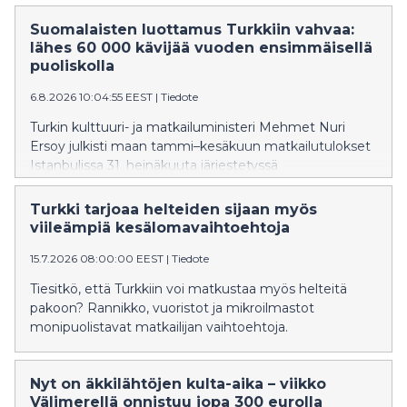
Suomalaisten luottamus Turkkiin vahvaa:
lähes 60 000 kävijää vuoden ensimmäisellä
puoliskolla
6.8.2026 10:04:55 EEST
|
Tiedote
Turkin kulttuuri- ja matkailuministeri Mehmet Nuri
Ersoy julkisti maan tammi–kesäkuun matkailutulokset
Istanbulissa 31. heinäkuuta järjestetyssä
lehdistötilaisuudessa. Lähi-idän konflikti ei ole juuri
horjuttanut Turkin suosiota suomalaisten
Turkki tarjoaa helteiden sijaan myös
matkakohteena.
viileämpiä kesälomavaihtoehtoja
15.7.2026 08:00:00 EEST
|
Tiedote
Tiesitkö, että Turkkiin voi matkustaa myös helteitä
pakoon? Rannikko, vuoristot ja mikroilmastot
monipuolistavat matkailijan vaihtoehtoja.
Nyt on äkkilähtöjen kulta-aika – viikko
Välimerellä onnistuu jopa 300 eurolla