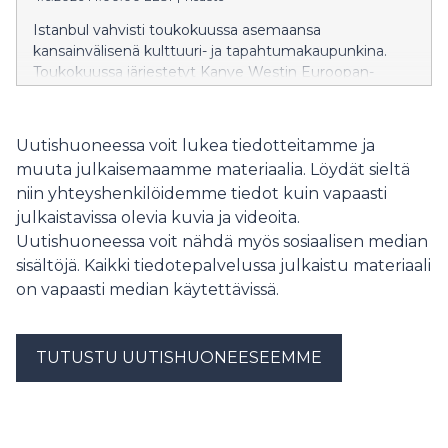
Istanbul vahvisti toukokuussa asemaansa
kansainvälisenä kulttuuri- ja tapahtumakaupunkina.
Toukokuussa järjestetyt Kanye Westin Euroopan-
kiertueen avauskonsertti sekä maailmankuulun
tenorin Andrea Bocellin stadionkonsertti keräsivät
yhteensä yli 140 000 musiikin ystävää eri puolilta
Uutishuoneessa voit lukea tiedotteitamme ja
maailmaa.
muuta julkaisemaamme materiaalia. Löydät sieltä
niin yhteyshenkilöidemme tiedot kuin vapaasti
julkaistavissa olevia kuvia ja videoita.
Uutishuoneessa voit nähdä myös sosiaalisen median
sisältöjä. Kaikki tiedotepalvelussa julkaistu materiaali
on vapaasti median käytettävissä.
TUTUSTU UUTISHUONEESEEMME