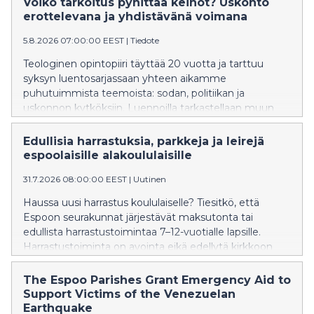
Voiko tarkoitus pyhittää keinot? Uskonto
erottelevana ja yhdistävänä voimana
5.8.2026 07:00:00 EEST
|
Tiedote
Teologinen opintopiiri täyttää 20 vuotta ja tarttuu
syksyn luentosarjassaan yhteen aikamme
puhutuimmista teemoista: sodan, politiikan ja
uskonnon kytköksiin. Luennoilla tarkastellaan muun
muassa rauhanrakentamista Suomessa, Venäjän
"pyhää sotaa" Ukrainassa sekä uskonnon ja vallan
Edullisia harrastuksia, parkkeja ja leirejä
suhdetta historian eri vaiheissa.
espoolaisille alakoululaisille
31.7.2026 08:00:00 EEST
|
Uutinen
Haussa uusi harrastus koululaiselle? Tiesitkö, että
Espoon seurakunnat järjestävät maksutonta tai
edullista harrastustoimintaa 7–12-vuotialle lapsille.
Harrastustoiminta on avointa eikä edellytä kirkkoon
kuulumista. Koululaisten toimintaan ilmoittaudutaan
verkossa elo-syyskuun vaihteessa.
The Espoo Parishes Grant Emergency Aid to
Support Victims of the Venezuelan
Earthquake