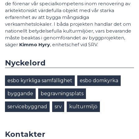
de förenar vår specialkompetens inom renovering av
arkitektoniskt värdefulla objekt med vår starka
erfarenhet av att bygga mångsidiga
verksamhetslokaler. I båda projekten handlar det om
nationellt betydelsefulla kulturmiljöer, vars bevarande
måste beaktas i genomförandet av byggprojekten,
säger
Kimmo Hyry
, enhetschef vid SRV.
Nyckelord
esbo kyrkliga samfällighet
esbo domkyrka
byggande
begravningsplats
servicebyggnad
srv
kulturmiljö
Kontakter