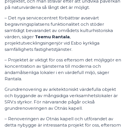
projektet, och man strävar efter att undvika påverkan
på naturvärdena så långt det är möjligt.
– Det nya servicecentret förbättrar avsevärt
begravningsplatsens funktionalitet och stöder
samtidigt bevarandet av områdets kulturhistoriska
värden, säger
Teemu Rantala
,
projektutvecklingsingenjör vid Esbo kyrkliga
samfällighets fastighetstjänster.
– Projektet är viktigt för oss eftersom det möjliggör en
koncentration av tjänsterna till moderna och
ändamålsenliga lokaler i en värdefull miljö, säger
Rantala.
Grundrenovering av arkitektoniskt värdefulla objekt
och byggande av mångsidiga verksamhetslokaler är
SRV:s styrkor. För närvarande pågår också
grundrenoveringen av Otnäs kapell.
– Renoveringen av Otnäs kapell och utförandet av
detta nybygge är intressanta projekt för oss, eftersom