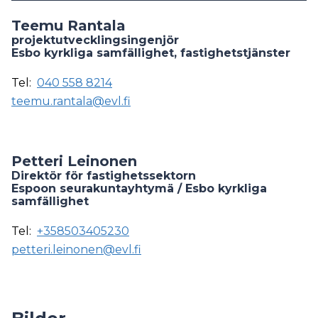
Teemu Rantala
projektutvecklingsingenjör
Esbo kyrkliga samfällighet, fastighetstjänster
Tel:
040 558 8214
teemu.rantala@evl.fi
Petteri Leinonen
Direktör för fastighetssektorn
Espoon seurakuntayhtymä / Esbo kyrkliga
samfällighet
Tel:
+358503405230
petteri.leinonen@evl.fi