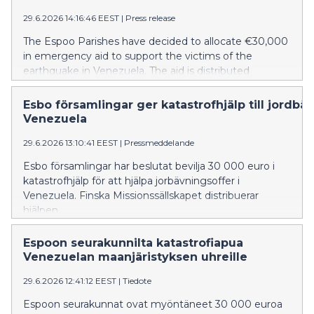
29.6.2026 14:16:46 EEST
|
Press release
The Espoo Parishes have decided to allocate €30,000
in emergency aid to support the victims of the
earthquake in Venezuela. The aid is distributed
through the Finnish Evangelical Lutheran Mission.
Esbo församlingar ger katastrofhjälp till jordbäv
Venezuela
29.6.2026 13:10:41 EEST
|
Pressmeddelande
Esbo församlingar har beslutat bevilja 30 000 euro i
katastrofhjälp för att hjälpa jorbävningsoffer i
Venezuela. Finska Missionssällskapet distribuerar
hjälpen.
Espoon seurakunnilta katastrofiapua
Venezuelan maanjäristyksen uhreille
29.6.2026 12:41:12 EEST
|
Tiedote
Espoon seurakunnat ovat myöntäneet 30 000 euroa