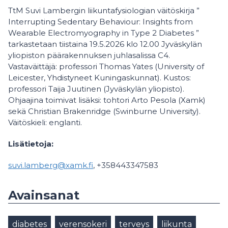
TtM Suvi Lambergin liikuntafysiologian väitöskirja ”
Interrupting Sedentary Behaviour: Insights from
Wearable Electromyography in Type 2 Diabetes ”
tarkastetaan tiistaina 19.5.2026 klo 12.00 Jyväskylän
yliopiston päärakennuksen juhlasalissa C4.
Vastaväittäjä: professori Thomas Yates (University of
Leicester, Yhdistyneet Kuningaskunnat). Kustos:
professori Taija Juutinen (Jyväskylän yliopisto).
Ohjaajina toimivat lisäksi: tohtori Arto Pesola (Xamk)
sekä Christian Brakenridge (Swinburne University).
Väitöskieli: englanti.
Lisätietoja:
suvi.lamberg@xamk.fi
, +358443347583
Avainsanat
diabetes
verensokeri
terveys
liikunta