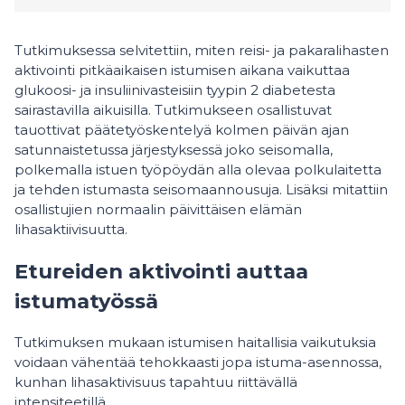
Tutkimuksessa selvitettiin, miten reisi- ja pakaralihasten
aktivointi pitkäaikaisen istumisen aikana vaikuttaa
glukoosi- ja insuliinivasteisiin tyypin 2 diabetesta
sairastavilla aikuisilla. Tutkimukseen osallistuvat
tauottivat päätetyöskentelyä kolmen päivän ajan
satunnaistetussa järjestyksessä joko seisomalla,
polkemalla istuen työpöydän alla olevaa polkulaitetta
ja tehden istumasta seisomaannousuja. Lisäksi mitattiin
osallistujien normaalin päivittäisen elämän
lihasaktiivisuutta.
Etureiden aktivointi auttaa
istumatyössä
Tutkimuksen mukaan istumisen haitallisia vaikutuksia
voidaan vähentää tehokkaasti jopa istuma-asennossa,
kunhan lihasaktivisuus tapahtuu riittävällä
intensiteetillä.