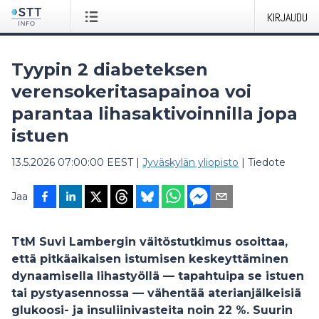
KIRJAUDU
Tyypin 2 diabeteksen
verensokeritasapainoa voi
parantaa lihasaktivoinnilla jopa
istuen
13.5.2026 07:00:00 EEST
|
Jyväskylän yliopisto
|
Tiedote
Jaa
TtM Suvi Lambergin väitöstutkimus osoittaa,
että pitkäaikaisen istumisen keskeyttäminen
dynaamisella lihastyöllä — tapahtuipa se istuen
tai pystyasennossa — vähentää aterianjälkeisiä
glukoosi- ja insuliinivasteita noin 22 %. Suurin