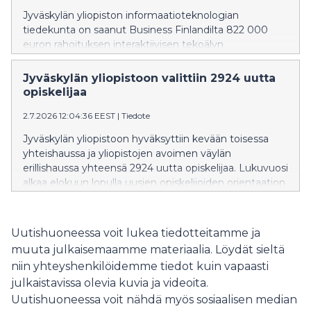
Jyväskylän yliopiston informaatioteknologian
tiedekunta on saanut Business Finlandilta 822 000
euron rahoituksen interaktiivisen tekoälyn
kehittämiseen. Hankkeessa luodaan luotettavampia ja
paremmin ihmisten kanssa yhteistyöhön kykeneviä
Jyväskylän yliopistoon valittiin 2924 uutta
tekoälyjärjestelmiä sekä valmistellaan teknologiaa
opiskelijaa
kaupalliseen käyttöön.
2.7.2026 12:04:36 EEST
|
Tiedote
Jyväskylän yliopistoon hyväksyttiin kevään toisessa
yhteishaussa ja yliopistojen avoimen väylän
erillishaussa yhteensä 2924 uutta opiskelijaa. Lukuvuosi
alkaa elokuun lopulla uusien opiskelijoiden orientaation
merkeissä. Onnittelemme kaikkia valittuja!
Uutishuoneessa voit lukea tiedotteitamme ja
muuta julkaisemaamme materiaalia. Löydät sieltä
niin yhteyshenkilöidemme tiedot kuin vapaasti
julkaistavissa olevia kuvia ja videoita.
Uutishuoneessa voit nähdä myös sosiaalisen median