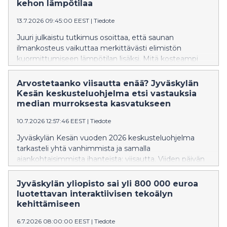
kehon lämpötilaa
13.7.2026 09:45:00 EEST
|
Tiedote
Juuri julkaistu tutkimus osoittaa, että saunan
ilmankosteus vaikuttaa merkittävästi elimistön
kuormittumiseen lämpötilan lisäksi. Mitä kosteampi
sauna on, sitä voimakkaammin syke ja kehon lämpötila
nousevat.
Arvostetaanko viisautta enää? Jyväskylän
Kesän keskusteluohjelma etsi vastauksia
median murroksesta kasvatukseen
10.7.2026 12:57:46 EEST
|
Tiedote
Jyväskylän Kesän vuoden 2026 keskusteluohjelma
tarkasteli yhtä vanhimmista ja samalla
ajankohtaisimmista ihanteista: viisautta. Viiden päivän
aikana keskusteluissa kysyttiin, miltä viisaus näyttää
aikana, jolloin huomiosta kilpaillaan
Jyväskylän yliopisto sai yli 800 000 euroa
ennennäkemättömällä voimalla, tekoäly muuttaa
luotettavan interaktiivisen tekoälyn
ajatteluamme ja yhteiskunnallinen keskustelu hakee
kehittämiseen
uusia muotojaan.
6.7.2026 08:00:00 EEST
|
Tiedote