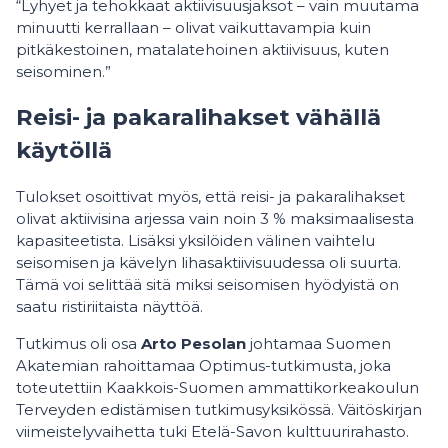
“Lyhyet ja tehokkaat aktiivisuusjaksot – vain muutama
minuutti kerrallaan – olivat vaikuttavampia kuin
pitkäkestoinen, matalatehoinen aktiivisuus, kuten
seisominen.”
Reisi- ja pakaralihakset vähällä
käytöllä
Tulokset osoittivat myös, että reisi- ja pakaralihakset
olivat aktiivisina arjessa vain noin 3 % maksimaalisesta
kapasiteetista. Lisäksi yksilöiden välinen vaihtelu
seisomisen ja kävelyn lihasaktiivisuudessa oli suurta.
Tämä voi selittää sitä miksi seisomisen hyödyistä on
saatu ristiriitaista näyttöä.
Tutkimus oli osa
Arto Pesolan
johtamaa Suomen
Akatemian rahoittamaa Optimus-tutkimusta, joka
toteutettiin Kaakkois-Suomen ammattikorkeakoulun
Terveyden edistämisen tutkimusyksikössä. Väitöskirjan
viimeistelyvaihetta tuki Etelä-Savon kulttuurirahasto.