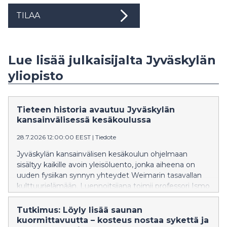
TILAA
Lue lisää julkaisijalta Jyväskylän
yliopisto
Tieteen historia avautuu Jyväskylän
kansainvälisessä kesäkoulussa
28.7.2026 12:00:00 EEST
|
Tiedote
Jyväskylän kansainvälisen kesäkoulun ohjelmaan
sisältyy kaikille avoin yleisöluento, jonka aiheena on
uuden fysiikan synnyn yhteydet Weimarin tasavallan
kulttuurielämään. Luennoitsijana toimii professori Ismo
Koponen Helsingin yliopistosta.
Tutkimus: Löyly lisää saunan
kuormittavuutta – kosteus nostaa sykettä ja