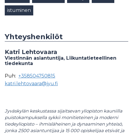
istuminen
Yhteyshenkilöt
Katri Lehtovaara
Viestinnän asiantuntija, Liikuntatieteellinen
tiedekunta
Puh:
+358504750815
katri.lehtovaara@jyu.fi
Jyväskylän keskustassa sijaitsevan yliopiston kauniilla
puistokampuksella sykkii monitieteinen ja moderni
tiedeyliopisto – ihmisläheinen ja dynaaminen yhteisö,
jonka 2500 asiantuntijaa ja 15 000 opiskelijaa etsivät ja