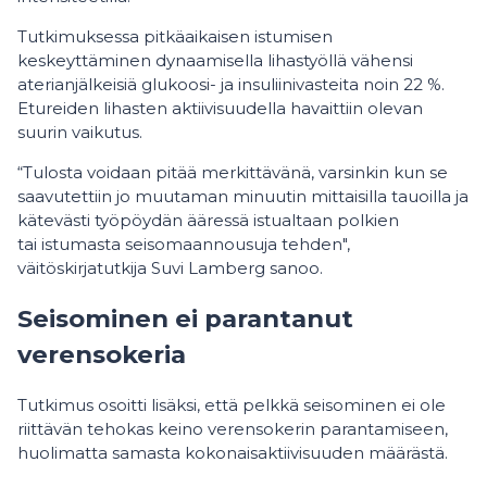
Tutkimuksessa pitkäaikaisen istumisen
keskeyttäminen dynaamisella lihastyöllä vähensi
aterianjälkeisiä glukoosi- ja insuliinivasteita noin 22 %.
Etureiden lihasten aktiivisuudella havaittiin olevan
suurin vaikutus.
“Tulosta voidaan pitää merkittävänä, varsinkin kun se
saavutettiin jo muutaman minuutin mittaisilla tauoilla ja
kätevästi työpöydän ääressä istualtaan polkien
tai istumasta seisomaannousuja tehden",
väitöskirjatutkija Suvi Lamberg sanoo.
Seisominen ei parantanut
verensokeria
Tutkimus osoitti lisäksi, että pelkkä seisominen ei ole
riittävän tehokas keino verensokerin parantamiseen,
huolimatta samasta kokonaisaktiivisuuden määrästä.