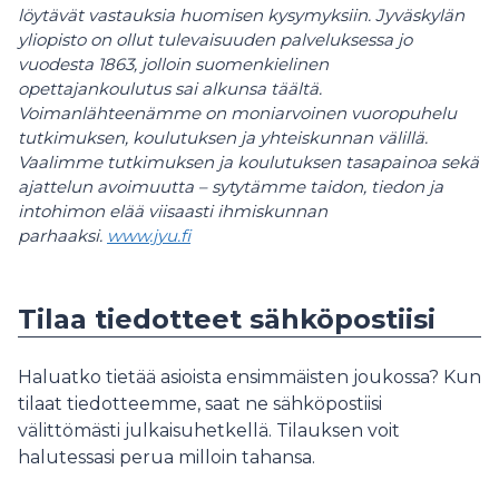
löytävät vastauksia huomisen kysymyksiin. Jyväskylän
yliopisto on ollut tulevaisuuden palveluksessa jo
vuodesta 1863, jolloin suomenkielinen
opettajankoulutus sai alkunsa täältä.
Voimanlähteenämme on moniarvoinen vuoropuhelu
tutkimuksen, koulutuksen ja yhteiskunnan välillä.
Vaalimme tutkimuksen ja koulutuksen tasapainoa sekä
ajattelun avoimuutta – sytytämme taidon, tiedon ja
intohimon elää viisaasti ihmiskunnan
parhaaksi.
www.jyu.fi
Tilaa tiedotteet sähköpostiisi
Haluatko tietää asioista ensimmäisten joukossa? Kun
tilaat tiedotteemme, saat ne sähköpostiisi
välittömästi julkaisuhetkellä. Tilauksen voit
halutessasi perua milloin tahansa.