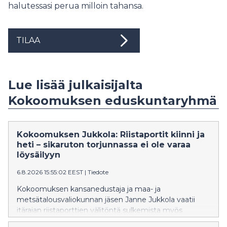
halutessasi perua milloin tahansa.
TILAA
Lue lisää julkaisijalta
Kokoomuksen eduskuntaryhmä
Kokoomuksen Jukkola: Riistaportit kiinni ja
heti – sikaruton torjunnassa ei ole varaa
löysäilyyn
6.8.2026 15:55:02 EEST
|
Tiedote
Kokoomuksen kansanedustaja ja maa- ja
metsätalousvaliokunnan jäsen Janne Jukkola vaatii
itärajan riistaporttien välitöntä sulkemista myös
Pohjois-Karjalassa. Ylen mukaan riistaportit ovat