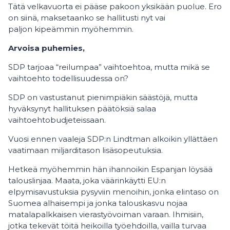
Tätä velkavuorta ei pääse pakoon yksikään puolue. Ero
on siinä, maksetaanko se hallitusti nyt vai
paljon kipeämmin myöhemmin.
Arvoisa puhemies,
SDP tarjoaa “reilumpaa” vaihtoehtoa, mutta mikä se
vaihtoehto todellisuudessa on?
SDP on vastustanut pienimpiäkin säästöjä, mutta
hyväksynyt hallituksen päätöksiä salaa
vaihtoehtobudjeteissaan.
Vuosi ennen vaaleja SDP:n Lindtman alkoikin yllättäen
vaatimaan miljarditason lisäsopeutuksia.
Hetkeä myöhemmin hän ihannoikin Espanjan löysää
talouslinjaa. Maata, joka väärinkäytti EU:n
elpymisavustuksia pysyviin menoihin, jonka elintaso on
Suomea alhaisempi ja jonka talouskasvu nojaa
matalapalkkaisen vierastyövoiman varaan. Ihmisiin,
jotka tekevät töitä heikoilla työehdoilla, vailla turvaa