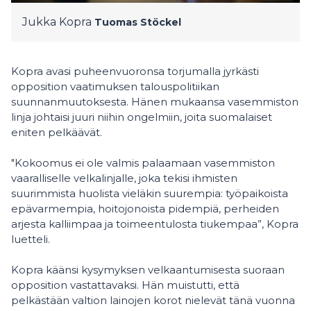
Jukka Kopra
Tuomas Stöckel
Kopra avasi puheenvuoronsa torjumalla jyrkästi
opposition vaatimuksen talouspolitiikan
suunnanmuutoksesta. Hänen mukaansa vasemmiston
linja johtaisi juuri niihin ongelmiin, joita suomalaiset
eniten pelkäävät.
"Kokoomus ei ole valmis palaamaan vasemmiston
vaaralliselle velkalinjalle, joka tekisi ihmisten
suurimmista huolista vieläkin suurempia: työpaikoista
epävarmempia, hoitojonoista pidempiä, perheiden
arjesta kalliimpaa ja toimeentulosta tiukempaa”, Kopra
luetteli.
Kopra
käänsi kysymyksen velkaantumisesta suoraan
opposition vastattavaksi. Hän muistutti, että
pelkästään valtion lainojen korot nielevät tänä vuonna