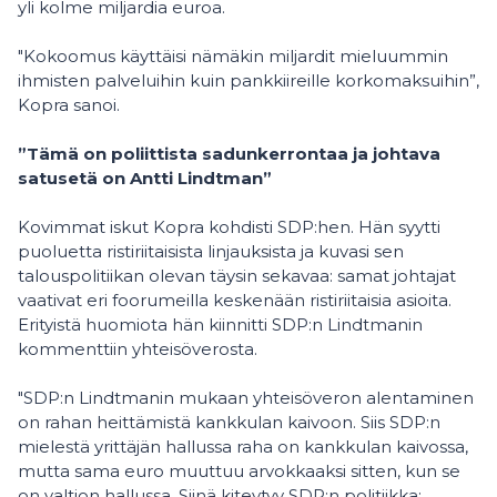
yli kolme miljardia euroa.
"Kokoomus käyttäisi nämäkin miljardit mieluummin
ihmisten palveluihin kuin pankkiireille korkomaksuihin”,
Kopra sanoi.
”Tämä on poliittista sadunkerrontaa ja johtava
satusetä on Antti Lindtman”
Kovimmat iskut Kopra kohdisti SDP:hen. Hän syytti
puoluetta ristiriitaisista linjauksista ja kuvasi sen
talouspolitiikan olevan täysin sekavaa: samat johtajat
vaativat eri foorumeilla keskenään ristiriitaisia asioita.
Erityistä huomiota hän kiinnitti SDP:n Lindtmanin
kommenttiin yhteisöverosta.
"SDP:n Lindtmanin mukaan yhteisöveron alentaminen
on rahan heittämistä kankkulan kaivoon. Siis SDP:n
mielestä yrittäjän hallussa raha on kankkulan kaivossa,
mutta sama euro muuttuu arvokkaaksi sitten, kun se
on valtion hallussa. Siinä kiteytyy SDP:n politiikka: