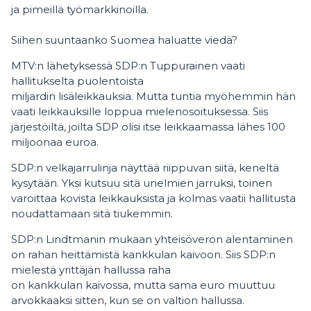
ja pimeillä työmarkkinoilla.
Siihen suuntaanko Suomea haluatte viedä?
MTV:n lähetyksessä SDP:n Tuppurainen vaati
hallitukselta puolentoista
miljardin lisäleikkauksia. Mutta tuntia myöhemmin hän
vaati leikkauksille loppua mielenosoituksessa. Siis
järjestöiltä, joilta SDP olisi itse leikkaamassa lähes 100
miljoonaa euroa.
SDP:n velkajarrulinja näyttää riippuvan siitä, keneltä
kysytään. Yksi kutsuu sitä unelmien jarruksi, toinen
varoittaa kovista leikkauksista ja kolmas vaatii hallitusta
noudattamaan sitä tiukemmin.
SDP:n Lindtmanin mukaan yhteisöveron alentaminen
on rahan heittämistä kankkulan kaivoon. Siis SDP:n
mielestä yrittäjän hallussa raha
on kankkulan kaivossa, mutta sama euro muuttuu
arvokkaaksi sitten, kun se on valtion hallussa.