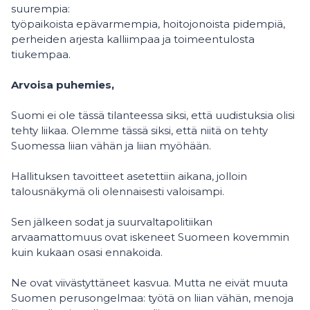
suurempia:
työpaikoista epävarmempia, hoitojonoista pidempiä,
perheiden arjesta kalliimpaa ja toimeentulosta
tiukempaa.
Arvoisa puhemies,
Suomi ei ole tässä tilanteessa siksi, että uudistuksia olisi
tehty liikaa. Olemme tässä siksi, että niitä on tehty
Suomessa liian vähän ja liian myöhään.
Hallituksen tavoitteet asetettiin aikana, jolloin
talousnäkymä oli olennaisesti valoisampi.
Sen jälkeen sodat ja suurvaltapolitiikan
arvaamattomuus ovat iskeneet Suomeen kovemmin
kuin kukaan osasi ennakoida.
Ne ovat viivästyttäneet kasvua. Mutta ne eivät muuta
Suomen perusongelmaa: työtä on liian vähän, menoja