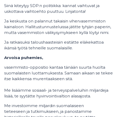
Siinä kiteytyy SDP:n politiikka: kannat vaihtuvat ja
uskottava vaihtoehto puuttuu. Linjatonta!
Ja keskusta on palannut takaisin vihervasemmiston
kainaloon. Hallitustunnusteluissa jätitte tyhjän paperin,
mutta vasemmiston välikysymykseen kyllä löytyi nimi.
Ja ratkaisuksi taloushaasteisiin esitätte eläkekattoa
ikänsä työtä tehneille suomalaisille.
Arvoisa puhemies,
vasemmisto-oppositio kantaa tänään suurta huolta
suomalaisten luottamuksesta. Samaan aikaan se tekee
itse kaikkensa murentaakseen sitä.
Me lisäämme sosiaali- ja terveyspalveluihin miljardeja
lisää, te syytätte hyvinvointivaltion alasajosta.
Me investoimme miljardin suomalaiseen
tieteeseen ja tutkimukseen, ja panostamme