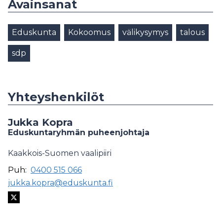
Avainsanat
Eduskunta
Kokoomus
välikysymys
talous
sdp
Yhteyshenkilöt
Jukka Kopra
Eduskuntaryhmän puheenjohtaja
Kaakkois-Suomen vaalipiiri
Puh:
0400 515 066
jukka.kopra@eduskunta.fi