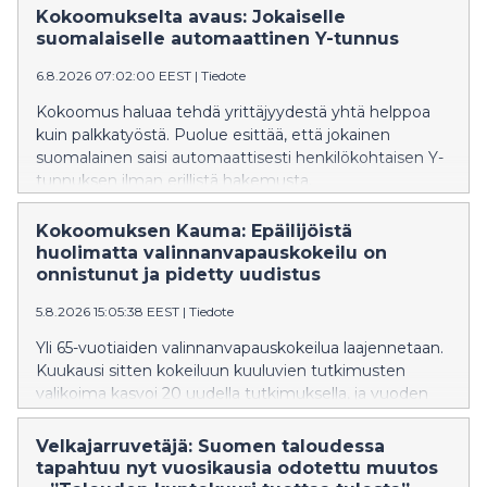
maakunnassa edelleen auki, vaikka Kaakkois-
Kokoomukselta avaus: Jokaiselle
Suomessa ne suljettiin viime viikolla afrikkalaisen
suomalaiselle automaattinen Y-tunnus
sikaruton leviämisen estämiseksi.
6.8.2026 07:02:00 EEST
|
Tiedote
Kokoomus haluaa tehdä yrittäjyydestä yhtä helppoa
kuin palkkatyöstä. Puolue esittää, että jokainen
suomalainen saisi automaattisesti henkilökohtaisen Y-
tunnuksen ilman erillistä hakemusta.
Kokoomuksen Kauma: Epäilijöistä
huolimatta valinnanvapauskokeilu on
onnistunut ja pidetty uudistus
5.8.2026 15:05:38 EEST
|
Tiedote
Yli 65-vuotiaiden valinnanvapauskokeilua laajennetaan.
Kuukausi sitten kokeiluun kuuluvien tutkimusten
valikoima kasvoi 20 uudella tutkimuksella, ja vuoden
2027 alusta kokeiluun on tulossa lisää parannuksia.
Tavoitteena on nopeuttaa hoitoon pääsyä, parantaa
Velkajarruvetäjä: Suomen taloudessa
hoidon jatkuvuutta ja vastata entistä paremmin
tapahtuu nyt vuosikausia odotettu muutos
ikääntyneiden tarpeisiin. Valinnanvapauskokeilu on