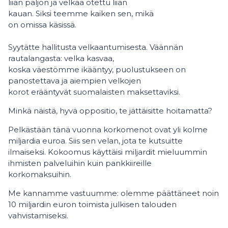
liian paljon ja velkaa otettu liian
kauan. Siksi teemme kaiken sen, mikä
on omissa käsissä.
Syytätte hallitusta velkaantumisesta. Väännän
rautalangasta: velka kasvaa,
koska väestömme ikääntyy, puolustukseen on
panostettava ja aiempien velkojen
korot erääntyvät suomalaisten maksettaviksi.
Minkä näistä, hyvä oppositio, te jättäisitte hoitamatta?
Pelkästään tänä vuonna korkomenot ovat yli kolme
miljardia euroa. Siis sen velan, jota te kutsuitte
ilmaiseksi. Kokoomus käyttäisi miljardit mieluummin
ihmisten palveluihin kuin pankkiireille
korkomaksuihin.
Me kannamme vastuumme: olemme päättäneet noin
10 miljardin euron toimista julkisen talouden
vahvistamiseksi.