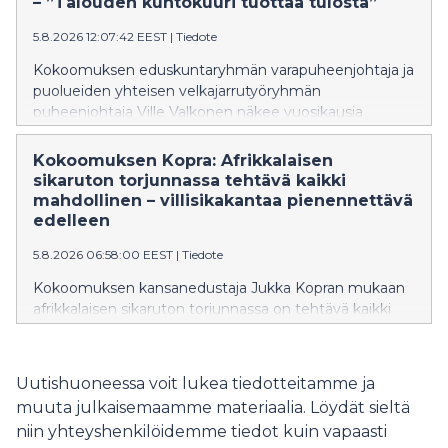
– ”Talouden kuntokuuri tuottaa tulosta”
tuonut tuhansille 65 vuotta täyttäneelle
5.8.2026 12:07:42 EEST
|
Tiedote
mahdollisuuden hakeutua yksityiselle yleislääkärille
julkisen terveydenhuollon asiakasmaksun hinnalla.
Kokoomuksen eduskuntaryhmän varapuheenjohtaja ja
puolueiden yhteisen velkajarrutyöryhmän
puheenjohtaja Ville Valkonen näkee vuosikausia
odotetun ja Orpon hallituksen käynnistämän
rakennemuutoksen olevan nyt vauhdissa Suomen
Kokoomuksen Kopra: Afrikkalaisen
taloudessa. Yksityinen sektori ja kansantalous kasvavat
sikaruton torjunnassa tehtävä kaikki
samalla, kun suuria julkisia menoja saadaan
mahdollinen – villisikakantaa pienennettävä
pienennettyä.
edelleen
5.8.2026 06:58:00 EEST
|
Tiedote
Kokoomuksen kansanedustaja Jukka Kopran mukaan
afrikkalaisen sikaruton torjunnassa on tehtävä kaikki
mahdollinen taudin leviämisen estämiseksi. Samalla on
huolehdittava siitä, että torjuntatoimet ovat
tehokkaita ja niiden vaikutukset elinkeinoihin jäävät
Uutishuoneessa voit lukea tiedotteitamme ja
mahdollisimman vähäisiksi.
muuta julkaisemaamme materiaalia. Löydät sieltä
niin yhteyshenkilöidemme tiedot kuin vapaasti