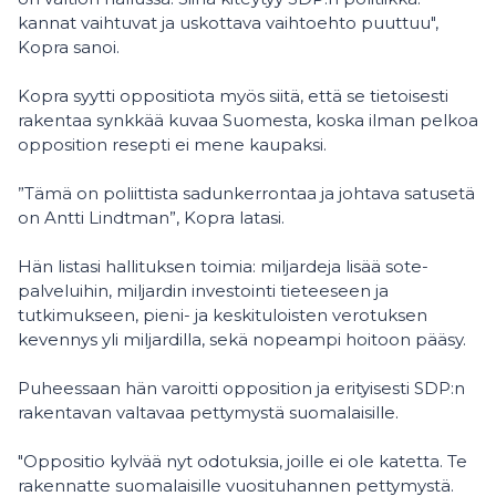
kannat vaihtuvat ja uskottava vaihtoehto puuttuu",
Kopra sanoi.
Kopra syytti oppositiota myös siitä, että se tietoisesti
rakentaa synkkää kuvaa Suomesta, koska ilman pelkoa
opposition resepti ei mene kaupaksi.
”Tämä on poliittista sadunkerrontaa ja johtava satusetä
on Antti Lindtman”, Kopra latasi.
Hän listasi hallituksen toimia: miljardeja lisää sote-
palveluihin, miljardin investointi tieteeseen ja
tutkimukseen, pieni- ja keskituloisten verotuksen
kevennys yli miljardilla, sekä nopeampi hoitoon pääsy.
Puheessaan hän varoitti opposition ja erityisesti SDP:n
rakentavan valtavaa pettymystä suomalaisille.
"Oppositio kylvää nyt odotuksia, joille ei ole katetta. Te
rakennatte suomalaisille vuosituhannen pettymystä.