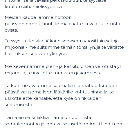
historiallisella tavalla peruskouluun, te syytätte
koulutusvihamielisyydestä.
Meidän kaudellamme hoitoon
pääsy on nopeutunut, te maalaatte kuvaa suljetuista
ovista.
Te syyditte keikkalääkäribisnekseen vuosittain satoja
miljoonia - me suitsimme tämän törsäilyn, ja te väitätte
hallituksen suosivan yksityisiä.
Me kevennämme pieni- ja keskituloisten verotusta yli
miljardilla, te irvailette murusten jakamisesta.
Ja kun me avaamme suomalaisille mahdollisuuden
päästä valitsemalleen lääkärille kohtuuhinnalla, te
uskottelette kansalle, että kyse on rikkaiden
suosimisesta.
Tämä ei ole kritiikkiä. Tämä on poliittista
sadunkerrontaa ja johtava satusetä on Antti Lindtman.