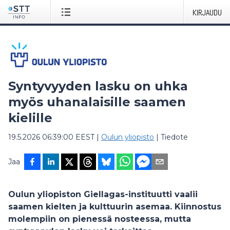
KIRJAUDU
Syntyvyyden lasku on uhka
myös uhanalaisille saamen
kielille
19.5.2026 06:39:00 EEST
|
Oulun yliopisto
|
Tiedote
Jaa
Oulun yliopiston Giellagas-instituutti vaalii
saamen kielten ja kulttuurin asemaa. Kiinnostus
molempiin on pienessä nosteessa, mutta