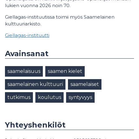
lukien vuonna 2026 noin 70.
Giellagas-instituutissa toimii myös Saamelainen
kulttuuriarkisto.
Giellagas-instituutti
Avainsanat
saamelaisuus
saamen kielet
saamelainen kulttuuri
saamelaiset
tutkimus
koulutus
syntyvyys
Yhteyshenkilöt