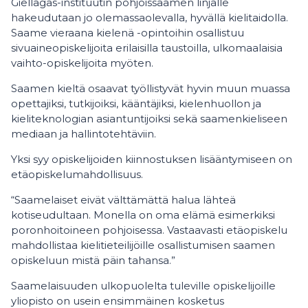
Giellagas-instituutin pohjoissaamen linjalle
hakeudutaan jo olemassaolevalla, hyvällä kielitaidolla.
Saame vieraana kielenä -opintoihin osallistuu
sivuaineopiskelijoita erilaisilla taustoilla, ulkomaalaisia
vaihto-opiskelijoita myöten.
Saamen kieltä osaavat työllistyvät hyvin muun muassa
opettajiksi, tutkijoiksi, kääntäjiksi, kielenhuollon ja
kieliteknologian asiantuntijoiksi sekä saamenkieliseen
mediaan ja hallintotehtäviin.
Yksi syy opiskelijoiden kiinnostuksen lisääntymiseen on
etäopiskelumahdollisuus.
“Saamelaiset eivät välttämättä halua lähteä
kotiseudultaan. Monella on oma elämä esimerkiksi
poronhoitoineen pohjoisessa. Vastaavasti etäopiskelu
mahdollistaa kielitieteilijöille osallistumisen saamen
opiskeluun mistä päin tahansa.”
Saamelaisuuden ulkopuolelta tuleville opiskelijoille
yliopisto on usein ensimmäinen kosketus