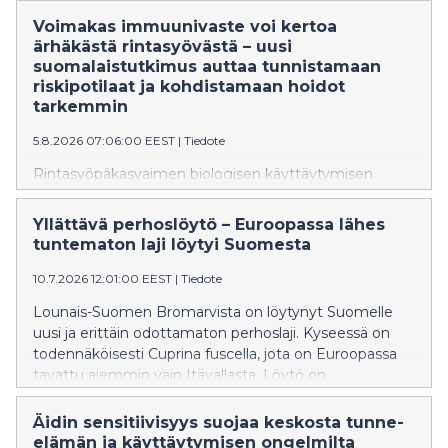
Voimakas immuunivaste voi kertoa
ärhäkästä rintasyövästä – uusi
suomalaistutkimus auttaa tunnistamaan
riskipotilaat ja kohdistamaan hoidot
tarkemmin
5.8.2026 07:06:00 EEST
|
Tiedote
Rintasyöpäkasvaimen biologisen käyttäytymisen
mittaaminen auttaa tunnistamaan jo varhaisessa
vaiheessa ne potilaat, joiden sairaus on erityisen
Yllättävä perhoslöytö – Euroopassa lähes
aggressiivinen. Oulun yliopiston tutkimus tarjoaa
tuntematon laji löytyi Suomesta
pohjan uudenlaiselle biomarkkeripaneelille, jonka avulla
tehokkaimmat hoidot voidaan kohdentaa oikealle
10.7.2026 12:01:00 EEST
|
Tiedote
potilaalle oikeaan aikaan.
Lounais-Suomen Bromarvista on löytynyt Suomelle
uusi ja erittäin odottamaton perhoslaji. Kyseessä on
todennäköisesti Cuprina fuscella, jota on Euroopassa
tavattu aiemmin vain Itävallasta. Löytö on
poikkeuksellinen, sillä laji kuuluu alaheimoon, jota ei ole
aiemmin havaittu Suomessa eikä muuallakaan
Äidin sensitiivisyys suojaa keskosta tunne-
Pohjois-Euroopassa.
elämän ja käyttäytymisen ongelmilta