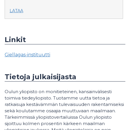
LATAA
Linkit
Giellagas-instituutti
Tietoja julkaisijasta
Oulun yliopisto on monitieteinen, kansainvälisesti
toimiva tiedeyliopisto. Tuotamme uutta tietoa ja
ratkaisuja kestävämmän tulevaisuuden rakentamiseksi
sekä koulutamme osaajia muuttuvaan maailmaan.
Tärkeimmissä yliopistovertailuissa Oulun yliopisto
sijoittuu kolmen prosentin kärkeen maailman
yliopistojen joukossa. Meitä yliopistolaisia on noin