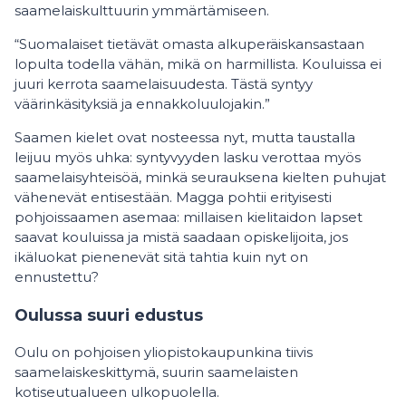
saamelaiskulttuurin ymmärtämiseen.
“Suomalaiset tietävät omasta alkuperäiskansastaan
lopulta todella vähän, mikä on harmillista. Kouluissa ei
juuri kerrota saamelaisuudesta. Tästä syntyy
väärinkäsityksiä ja ennakkoluulojakin.”
Saamen kielet ovat nosteessa nyt, mutta taustalla
leijuu myös uhka: syntyvyyden lasku verottaa myös
saamelaisyhteisöä, minkä seurauksena kielten puhujat
vähenevät entisestään. Magga pohtii erityisesti
pohjoissaamen asemaa: millaisen kielitaidon lapset
saavat kouluissa ja mistä saadaan opiskelijoita, jos
ikäluokat pienenevät sitä tahtia kuin nyt on
ennustettu?
Oulussa suuri edustus
Oulu on pohjoisen yliopistokaupunkina tiivis
saamelaiskeskittymä, suurin saamelaisten
kotiseutualueen ulkopuolella.