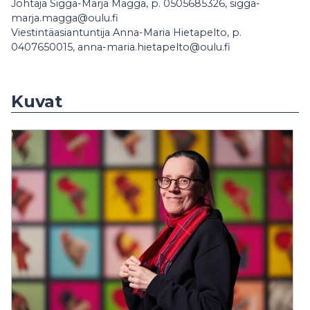
Johtaja Sigga-Marja Magga, p. 0505685326, sigga-
marja.magga@oulu.fi
Viestintäasiantuntija Anna-Maria Hietapelto, p.
0407650015, anna-maria.hietapelto@oulu.fi
Kuvat