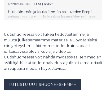
6.7.2026 06:04:00 EEST
|
Tiedote
Hukkalämmön ja kaukolämmön paluuveden lämpö
tarjoaa lupaavia mahdollisuuksia kaupunkien puhtaan
siirtymän edistämiseen. Oulun yliopiston Kavereno-
tutkimushankkeen tulosten mukaan energiayhtiön
vuosittainen liiketulos voi parhaimmillaan kasvaa lähes
Uutishuoneessa voit lukea tiedotteitamme ja
40 prosenttia, samalla kun hiilidioksidipäästöt
muuta julkaisemaamme materiaalia. Löydät sieltä
vähenevät noin kolmanneksen.
niin yhteyshenkilöidemme tiedot kuin vapaasti
julkaistavissa olevia kuvia ja videoita.
Uutishuoneessa voit nähdä myös sosiaalisen median
sisältöjä. Kaikki tiedotepalvelussa julkaistu materiaali
on vapaasti median käytettävissä.
TUTUSTU UUTISHUONEESEEMME