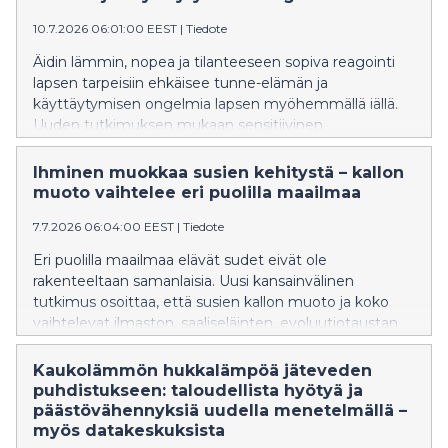
10.7.2026 06:01:00 EEST
|
Tiedote
Äidin lämmin, nopea ja tilanteeseen sopiva reagointi
lapsen tarpeisiin ehkäisee tunne-elämän ja
käyttäytymisen ongelmia lapsen myöhemmällä iällä.
Uuden tutkimuksen mukaan sensitiivinen
vuorovaikutus suojaa etenkin ennenaikaisesti
syntyneitä.
Ihminen muokkaa susien kehitystä – kallon
muoto vaihtelee eri puolilla maailmaa
7.7.2026 06:04:00 EEST
|
Tiedote
Eri puolilla maailmaa elävät sudet eivät ole
rakenteeltaan samanlaisia. Uusi kansainvälinen
tutkimus osoittaa, että susien kallon muoto ja koko
vaihtelevat ilmaston, saaliseläinten, evoluutiotaustan
sekä yhä enemmän myös ihmisen vaikutuksen
mukaan.
Kaukolämmön hukkalämpöä jäteveden
puhdistukseen: taloudellista hyötyä ja
päästövähennyksiä uudella menetelmällä –
myös datakeskuksista