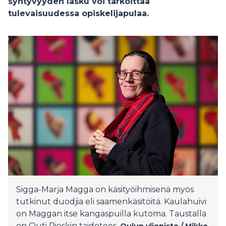
syntyvyyden lasku voi tarkoittaa
tulevaisuudessa opiskelijapulaa.
Sigga-Marja Magga on käsityöihmisenä myös
tutkinut duodjia eli saamenkäsitöitä. Kaulahuivi
on Maggan itse kangaspuilla kutoma. Taustalla
on Outi Pieskin taideteos.