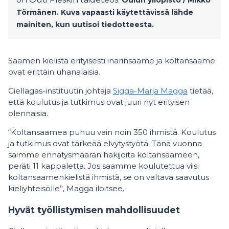
Oulun yliopisto / Mikko
Törmänen. Kuva vapaasti käytettävissä lähde
mainiten, kun uutisoi tiedotteesta.
Saamen kielistä erityisesti inarinsaame ja koltansaame
ovat erittäin uhanalaisia.
Giellagas-instituutin johtaja
Sigga-Marja Magga
tietää,
että koulutus ja tutkimus ovat juuri nyt erityisen
olennaisia.
“Koltansaamea puhuu vain noin 350 ihmistä. Koulutus
ja tutkimus ovat tärkeää elvytystyötä. Tänä vuonna
saimme ennätysmäärän hakijoita koltansaameen,
peräti 11 kappaletta. Jos saamme koulutettua viisi
koltansaamenkielistä ihmistä, se on valtava saavutus
kieliyhteisölle”, Magga iloitsee.
Hyvät työllistymisen mahdollisuudet