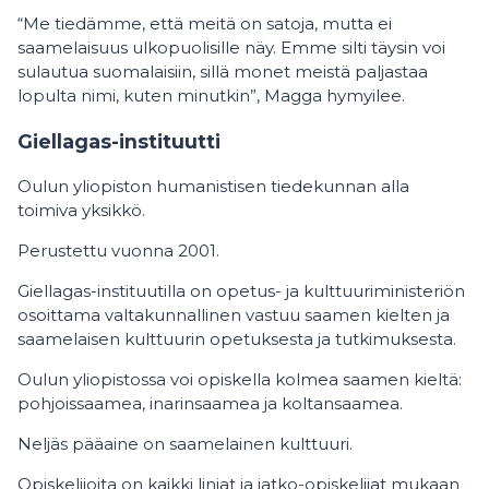
“Me tiedämme, että meitä on satoja, mutta ei
saamelaisuus ulkopuolisille näy. Emme silti täysin voi
sulautua suomalaisiin, sillä monet meistä paljastaa
lopulta nimi, kuten minutkin”, Magga hymyilee.
Giellagas-instituutti
Oulun yliopiston humanistisen tiedekunnan alla
toimiva yksikkö.
Perustettu vuonna 2001.
Giellagas-instituutilla on opetus- ja kulttuuriministeriön
osoittama valtakunnallinen vastuu saamen kielten ja
saamelaisen kulttuurin opetuksesta ja tutkimuksesta.
Oulun yliopistossa voi opiskella kolmea saamen kieltä:
pohjoissaamea, inarinsaamea ja koltansaamea.
Neljäs pääaine on saamelainen kulttuuri.
Opiskelijoita on kaikki linjat ja jatko-opiskelijat mukaan