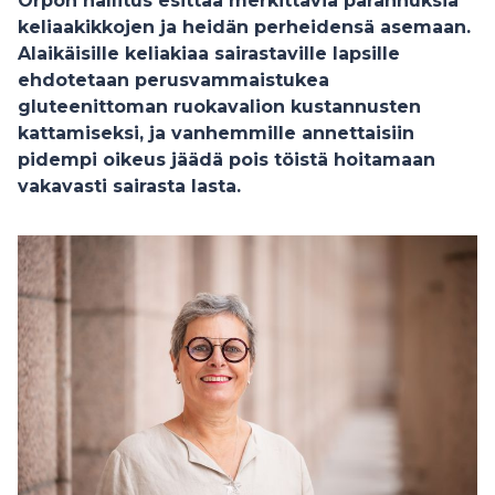
Orpon hallitus esittää merkittäviä parannuksia
keliaakikkojen ja heidän perheidensä asemaan.
Alaikäisille keliakiaa sairastaville lapsille
ehdotetaan perusvammaistukea
gluteenittoman ruokavalion kustannusten
kattamiseksi, ja vanhemmille annettaisiin
pidempi oikeus jäädä pois töistä hoitamaan
vakavasti sairasta lasta.