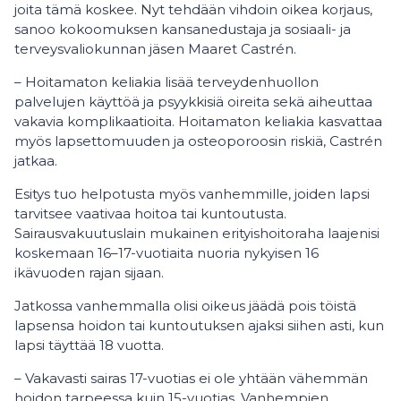
joita tämä koskee. Nyt tehdään vihdoin oikea korjaus,
sanoo kokoomuksen kansanedustaja ja sosiaali- ja
terveysvaliokunnan jäsen Maaret Castrén.
– Hoitamaton keliakia lisää terveydenhuollon
palvelujen käyttöä ja psyykkisiä oireita sekä aiheuttaa
vakavia komplikaatioita. Hoitamaton keliakia kasvattaa
myös lapsettomuuden ja osteoporoosin riskiä, Castrén
jatkaa.
Esitys tuo helpotusta myös vanhemmille, joiden lapsi
tarvitsee vaativaa hoitoa tai kuntoutusta.
Sairausvakuutuslain mukainen erityishoitoraha laajenisi
koskemaan 16–17-vuotiaita nuoria nykyisen 16
ikävuoden rajan sijaan.
Jatkossa vanhemmalla olisi oikeus jäädä pois töistä
lapsensa hoidon tai kuntoutuksen ajaksi siihen asti, kun
lapsi täyttää 18 vuotta.
– Vakavasti sairas 17-vuotias ei ole yhtään vähemmän
hoidon tarpeessa kuin 15-vuotias. Vanhempien