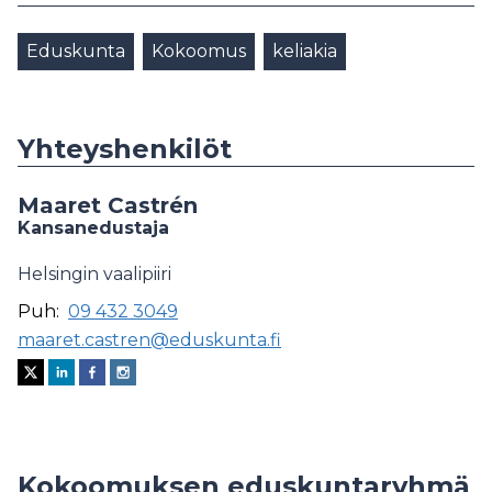
Eduskunta
Kokoomus
keliakia
Yhteyshenkilöt
Maaret Castrén
Kansanedustaja
Helsingin vaalipiiri
Puh:
09 432 3049
maaret.castren@eduskunta.fi
Kokoomuksen eduskuntaryhmä