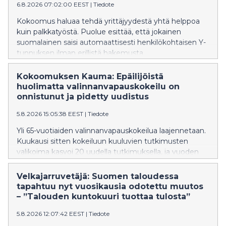
6.8.2026 07:02:00 EEST
|
Tiedote
Kokoomus haluaa tehdä yrittäjyydestä yhtä helppoa
kuin palkkatyöstä. Puolue esittää, että jokainen
suomalainen saisi automaattisesti henkilökohtaisen Y-
tunnuksen ilman erillistä hakemusta.
Kokoomuksen Kauma: Epäilijöistä
huolimatta valinnanvapauskokeilu on
onnistunut ja pidetty uudistus
5.8.2026 15:05:38 EEST
|
Tiedote
Yli 65-vuotiaiden valinnanvapauskokeilua laajennetaan.
Kuukausi sitten kokeiluun kuuluvien tutkimusten
valikoima kasvoi 20 uudella tutkimuksella, ja vuoden
2027 alusta kokeiluun on tulossa lisää parannuksia.
Tavoitteena on nopeuttaa hoitoon pääsyä, parantaa
Velkajarruvetäjä: Suomen taloudessa
hoidon jatkuvuutta ja vastata entistä paremmin
tapahtuu nyt vuosikausia odotettu muutos
ikääntyneiden tarpeisiin. Valinnanvapauskokeilu on
– ”Talouden kuntokuuri tuottaa tulosta”
tuonut tuhansille 65 vuotta täyttäneelle
5.8.2026 12:07:42 EEST
|
Tiedote
mahdollisuuden hakeutua yksityiselle yleislääkärille