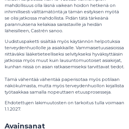
mahdollisuus olla läsnä vaikean hoidon hetkenä on
inhimillisesti välttämätöntä ja tämän esityksen myötä
se olisi jatkossa mahdollista. Pidän tätä tärkeänä
parannuksena keliakiaa sairastaville ja heidän
läheisilleen, Castrén sanoo.
Uudistuspaketti sisältää myös käytännön helpotuksia
terveydenhuollolle ja asiakkaille. Vammaisetuusasioissa
riittäväksi lääketieteelliseksi selvitykseksi hyväksyttäisiin
jatkossa myös muut kuin lausuntomuotoiset asiakirjat,
kunhan niissä on asian ratkaisemiseksi tarvittavat tiedot.
Tämä vähentää vähentää paperisotaa myös potilaan
näkökulmasta, mutta myös terveydenhuollon kirjallista
työtaakkaa samalla nopeuttaen etuusprosesseja.
Ehdotettujen lakimuutosten on tarkoitus tulla voimaan
1.1.2027.
Avainsanat