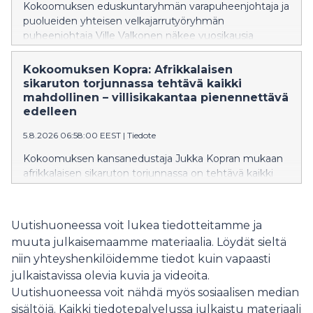
julkisen terveydenhuollon asiakasmaksun hinnalla.
Kokoomuksen eduskuntaryhmän varapuheenjohtaja ja
puolueiden yhteisen velkajarrutyöryhmän
puheenjohtaja Ville Valkonen näkee vuosikausia
odotetun ja Orpon hallituksen käynnistämän
rakennemuutoksen olevan nyt vauhdissa Suomen
Kokoomuksen Kopra: Afrikkalaisen
taloudessa. Yksityinen sektori ja kansantalous kasvavat
sikaruton torjunnassa tehtävä kaikki
samalla, kun suuria julkisia menoja saadaan
mahdollinen – villisikakantaa pienennettävä
pienennettyä.
edelleen
5.8.2026 06:58:00 EEST
|
Tiedote
Kokoomuksen kansanedustaja Jukka Kopran mukaan
afrikkalaisen sikaruton torjunnassa on tehtävä kaikki
mahdollinen taudin leviämisen estämiseksi. Samalla on
huolehdittava siitä, että torjuntatoimet ovat
tehokkaita ja niiden vaikutukset elinkeinoihin jäävät
Uutishuoneessa voit lukea tiedotteitamme ja
mahdollisimman vähäisiksi.
muuta julkaisemaamme materiaalia. Löydät sieltä
niin yhteyshenkilöidemme tiedot kuin vapaasti
julkaistavissa olevia kuvia ja videoita.
Uutishuoneessa voit nähdä myös sosiaalisen median
sisältöjä. Kaikki tiedotepalvelussa julkaistu materiaali