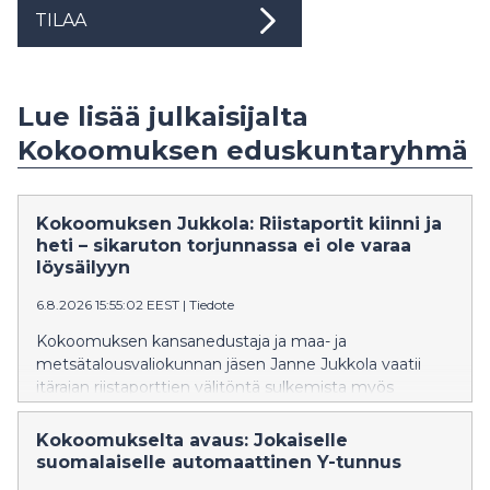
TILAA
Lue lisää julkaisijalta
Kokoomuksen eduskuntaryhmä
Kokoomuksen Jukkola: Riistaportit kiinni ja
heti – sikaruton torjunnassa ei ole varaa
löysäilyyn
6.8.2026 15:55:02 EEST
|
Tiedote
Kokoomuksen kansanedustaja ja maa- ja
metsätalousvaliokunnan jäsen Janne Jukkola vaatii
itärajan riistaporttien välitöntä sulkemista myös
Pohjois-Karjalassa. Ylen mukaan riistaportit ovat
maakunnassa edelleen auki, vaikka Kaakkois-
Kokoomukselta avaus: Jokaiselle
Suomessa ne suljettiin viime viikolla afrikkalaisen
suomalaiselle automaattinen Y-tunnus
sikaruton leviämisen estämiseksi.