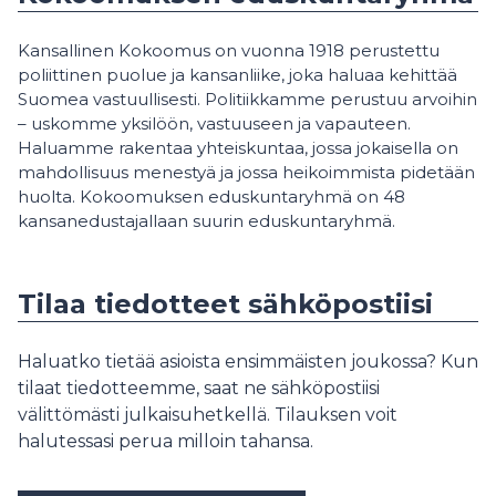
Kansallinen Kokoomus on vuonna 1918 perustettu
poliittinen puolue ja kansanliike, joka haluaa kehittää
Suomea vastuullisesti. Politiikkamme perustuu arvoihin
– uskomme yksilöön, vastuuseen ja vapauteen.
Haluamme rakentaa yhteiskuntaa, jossa jokaisella on
mahdollisuus menestyä ja jossa heikoimmista pidetään
huolta. Kokoomuksen eduskuntaryhmä on 48
kansanedustajallaan suurin eduskuntaryhmä.
Tilaa tiedotteet sähköpostiisi
Haluatko tietää asioista ensimmäisten joukossa? Kun
tilaat tiedotteemme, saat ne sähköpostiisi
välittömästi julkaisuhetkellä. Tilauksen voit
halutessasi perua milloin tahansa.