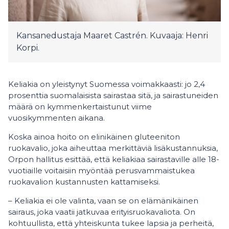
Kansanedustaja Maaret Castrén. Kuvaaja: Henri
Korpi.
Keliakia on yleistynyt Suomessa voimakkaasti: jo 2,4
prosenttia suomalaisista sairastaa sitä, ja sairastuneiden
määrä on kymmenkertaistunut viime
vuosikymmenten aikana.
Koska ainoa hoito on elinikäinen gluteeniton
ruokavalio, joka aiheuttaa merkittäviä lisäkustannuksia,
Orpon hallitus esittää, että keliakiaa sairastaville alle 18-
vuotiaille voitaisiin myöntää perusvammaistukea
ruokavalion kustannusten kattamiseksi.
– Keliakia ei ole valinta, vaan se on elämänikäinen
sairaus, joka vaatii jatkuvaa erityisruokavaliota. On
kohtuullista, että yhteiskunta tukee lapsia ja perheitä,